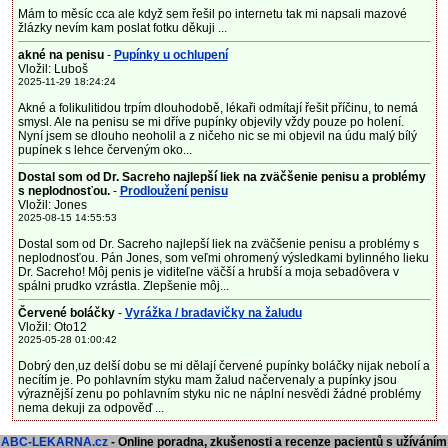
Mám to měsíc cca ale když sem řešil po internetu tak mi napsali mazové
žlázky nevím kam poslat fotku děkuji ...
akné na penisu
-
Pupínky u ochlupení
Vložil: Luboš
2025-11-29 18:24:24
Akné a folikulitidou trpím dlouhodobě, lékaři odmítají řešit příčinu, to nemá
smysl. Ale na penisu se mi dříve pupínky objevily vždy pouze po holení.
Nyní jsem se dlouho neoholil a z ničeho nic se mi objevil na údu malý bílý
pupínek s lehce červeným oko...
Dostal som od Dr. Sacreho najlepší liek na zväčšenie penisu a problémy
s neplodnosťou.
-
Prodloužení penisu
Vložil: Jones
2025-08-15 14:55:53
Dostal som od Dr. Sacreho najlepší liek na zväčšenie penisu a problémy s
neplodnosťou. Pán Jones, som veľmi ohromený výsledkami bylinného lieku
Dr. Sacreho! Môj penis je viditeľne väčší a hrubší a moja sebadôvera v
spálni prudko vzrástla. Zlepšenie môj...
Červené boláčky
-
Vyrážka / bradavičky na žaludu
Vložil: Oto12
2025-05-28 01:00:42
Dobrý den,uz delší dobu se mi dělají červené pupínky boláčky nijak nebolí a
necítím je. Po pohlavním styku mam žalud načervenaly a pupínky jsou
výraznější zenu po pohlavním styku nic ne náplní nesvědi žádné problémy
nema dekuji za odpověď ...
ABC-LEKARNA.cz
- Online poradna, zkušenosti a recenze pacientů s užíváním