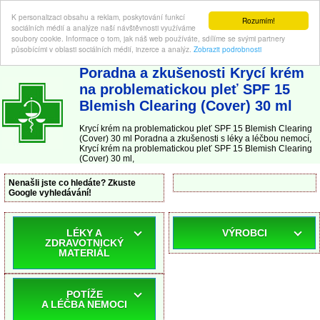
K personalizaci obsahu a reklam, poskytování funkcí
Rozumím!
sociálních médií a analýze naší návštěvnosti využíváme
soubory cookie. Informace o tom, jak náš web používáte, sdílíme se svými partnery
působícími v oblasti sociálních médií, inzerce a analýz.
Zobrazit podrobnosti
ABC-LEKARNA.cz
| Poradna a zkušenosti s léky a léčbou nemocí
Poradna a zkušenosti Krycí krém
na problematickou pleť SPF 15
Blemish Clearing (Cover) 30 ml
Krycí krém na problematickou pleť SPF 15 Blemish Clearing
(Cover) 30 ml Poradna a zkušenosti s léky a léčbou nemocí,
Krycí krém na problematickou pleť SPF 15 Blemish Clearing
(Cover) 30 ml,
Nenašli jste co hledáte? Zkuste
Google vyhledávání!
LÉKY A
VÝROBCI
ZDRAVOTNICKÝ
MATERIÁL
POTÍŽE
A LÉČBA NEMOCI