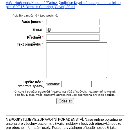
Vaše zkušenost/Komentář/Dotaz týkající se Krycí krém na problematickou
pleť SPF 15 Blemish Clearing (Cover) 30 ml
Položky označené
*
jsou povinné.
Vaše jméno
*
:
E-mail :
Předmět
*
:
Text příspěvku
*
:
Opište kód
*
:
"
lekarna
"
(kontrola spamu)
Chcete-li obdržet odpověď / reakce na Váš příspěvek, nezapomeňte vyplnit
položku E-mail. Vaše emailová adresa nebude zobrazena ani jinak použita.
NEPOSKYTUJEME ZDRAVOTNÍ PORADENSTVÍ. Naše online poradna je
určena pro všechny pacienty, užívající některý z léčivých přípravků, pouze
pro obecné informační účely. Poradna v žádném případě neslouží jako