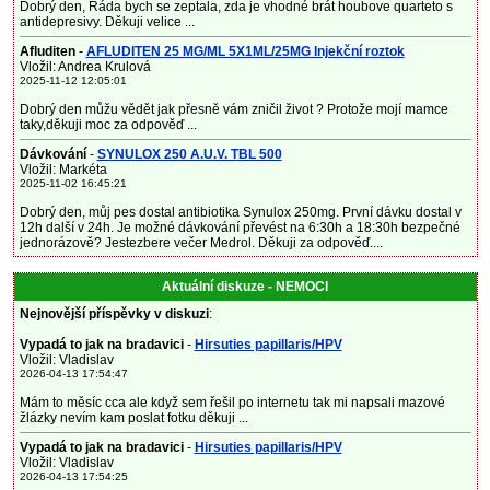
Dobrý den, Ráda bych se zeptala, zda je vhodné brát houbove quarteto s
antidepresivy. Děkuji velice ...
Afluditen
-
AFLUDITEN 25 MG/ML 5X1ML/25MG Injekční roztok
Vložil: Andrea Krulová
2025-11-12 12:05:01
Dobrý den můžu vědět jak přesně vám zničil život ? Protože mojí mamce
taky,děkuji moc za odpověď ...
Dávkování
-
SYNULOX 250 A.U.V. TBL 500
Vložil: Markéta
2025-11-02 16:45:21
Dobrý den, můj pes dostal antibiotika Synulox 250mg. První dávku dostal v
12h další v 24h. Je možné dávkování převést na 6:30h a 18:30h bezpečné
jednorázově? Jestezbere večer Medrol. Děkuji za odpověď....
Aktuální diskuze - NEMOCI
Nejnovější příspěvky v diskuzi
:
Vypadá to jak na bradavici
-
Hirsuties papillaris/HPV
Vložil: Vladislav
2026-04-13 17:54:47
Mám to měsíc cca ale když sem řešil po internetu tak mi napsali mazové
žlázky nevím kam poslat fotku děkuji ...
Vypadá to jak na bradavici
-
Hirsuties papillaris/HPV
Vložil: Vladislav
2026-04-13 17:54:25