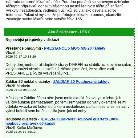
náhrada odborné lékařské péče. Poradna pomáhá se správným užíváním
léčivých přípravků, odhalit vzájemnou nesnášenlivost léčiv, při snížení
výskytu nežádoucích, vedlejších účinků léčiv a jako osvěta a zdroj
informací. Pokud si myslíte, že potřebujete lékařkou pomoc, okamžitě
zavolejte svého lékaře nebo vytočte číslo 155.
Aktuální diskuze - LÉKY
Nejnovější příspěvky v diskuzi
:
Prestance 5mg/5mg
-
PRESTANCE 5 MG/5 MG 20 Tablety
Vložil: Jiří
2026-02-17 10:38:29
Dobrý den, mohu brát idoplněk stravy DIABEN na stabilizaci krevního cukru,
který bohužel obsahuje skořici ? Někde jsem četl, že skořice vadí
PRESTANCE. Díky za vysvětlení.Jirka...
Zaldiar 20 neblahe ucinky
-
ZALDIAR 20 Potahované tablety
Vložil: Markéta
2026-01-08 05:23:22
Měla jsem Zaldiar 20 po něm jsem mela akorát těstoviny s míchaných
vajíčky šunkou parmezanem, po tem jsem vlezla do vany okamžitě se mi
udělala vyrážka od kolen dolů která neskutečně pálila musela jsem z vany
vylest bolesti sem brečela cítila jsem jak mi nohy...
Houbove quarteto
-
TEREZIA COMPANY Houbové quarteto 100%
houbový přípravek 60 kapslí
Vložil: Katka Mašková
2025-11-24 17:28:12