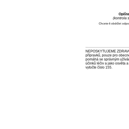
Opišt
(kontrola
Chcete-li obdržet odp
NEPOSKYTUJEME ZDRAVOTNÍ P
přípravků, pouze pro obecn
pomáhá se správným užíváním
účinků léčiv a jako osvěta 
vytočte číslo 155.