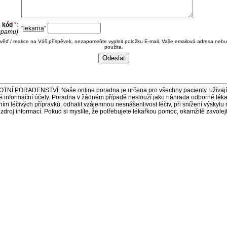
e kód
*
:
"
lekarna
"
 spamu)
ověď / reakce na Váš příspěvek, nezapomeňte vyplnit položku E-mail. Vaše emailová adresa nebu
použita.
ORADENSTVÍ. Naše online poradna je určena pro všechny pacienty, užívající 
é informační účely. Poradna v žádném případě neslouží jako náhrada odborné lék
 léčivých přípravků, odhalit vzájemnou nesnášenlivost léčiv, při snížení výskytu 
a zdroj informací. Pokud si myslíte, že potřebujete lékařkou pomoc, okamžitě zavole