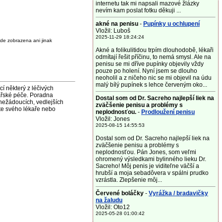
internetu tak mi napsali mazové žlázky
nevím kam poslat fotku děkuji ...
akné na penisu
-
Pupínky u ochlupení
Vložil: Luboš
2025-11-29 18:24:24
de zobrazena ani jinak
Akné a folikulitidou trpím dlouhodobě, lékaři
odmítají řešit příčinu, to nemá smysl. Ale na
penisu se mi dříve pupínky objevily vždy
pouze po holení. Nyní jsem se dlouho
neoholil a z ničeho nic se mi objevil na údu
malý bílý pupínek s lehce červeným oko...
některý z léčivých
ařské péče. Poradna
Dostal som od Dr. Sacreho najlepší liek na
nežádoucích, vedlejších
zväčšenie penisu a problémy s
jte svého lékaře nebo
neplodnosťou.
-
Prodloužení penisu
Vložil: Jones
2025-08-15 14:55:53
Dostal som od Dr. Sacreho najlepší liek na
zväčšenie penisu a problémy s
neplodnosťou. Pán Jones, som veľmi
ohromený výsledkami bylinného lieku Dr.
Sacreho! Môj penis je viditeľne väčší a
hrubší a moja sebadôvera v spálni prudko
vzrástla. Zlepšenie môj...
Červené boláčky
-
Vyrážka / bradavičky
na žaludu
Vložil: Oto12
2025-05-28 01:00:42