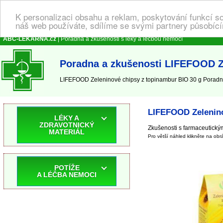
K personalizaci obsahu a reklam, poskytování funkcí s
náš web používáte, sdílíme se svými partnery působícím
ABC-LEKARNA.cz
| Poradna a zkušenosti s léky a léčbou nemocí
Poradna a zkušenosti LIFEFOOD Z
LIFEFOOD Zeleninové chipsy z topinambur BIO 30 g Poradna 
LIFEFOOD Zelenino
LÉKY A
ZDRAVOTNICKÝ
Zkušenosti s farmaceutickým
MATERIÁL
Pro větší náhled klikněte na obr
POTÍŽE
A LÉČBA NEMOCI