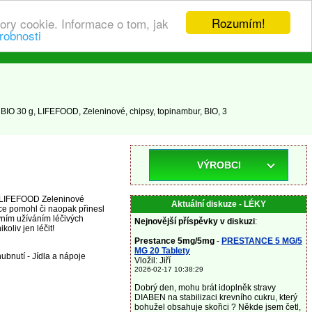
Rozumím!
ory cookie. Informace o tom, jak
robnosti
IO 30 g, LIFEFOOD, Zeleninové, chipsy, topinambur, BIO, 3
VÝROBCI
ky LIFEFOOD Zeleninové
Aktuální diskuze - LÉKY
ce pomohl či naopak přinesl
vním užíváním léčivých
Nejnovější příspěvky v diskuzi
:
oliv jen léčit!
Prestance 5mg/5mg
-
PRESTANCE 5 MG/5
MG 20 Tablety
hubnutí - Jídla a nápoje
Vložil: Jiří
2026-02-17 10:38:29
Dobrý den, mohu brát idoplněk stravy
DIABEN na stabilizaci krevního cukru, který
bohužel obsahuje skořici ? Někde jsem četl,