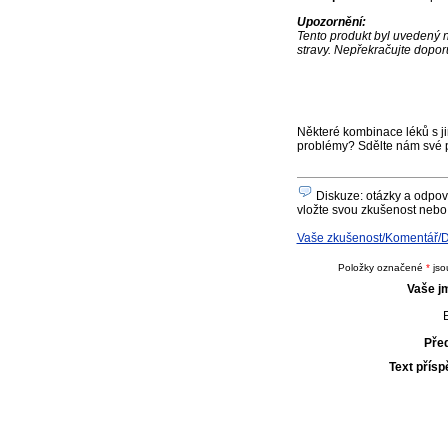
Upozornění:
Tento produkt byl uvedený n
stravy. Nepřekračujte dopor
Některé kombinace léků s ji
problémy? Sdělte nám své 
Diskuze: otázky a odpov
vložte svou zkušenost nebo 
Vaše zkušenost/Komentář/Do
Položky označené
*
jso
Vaše j
E
Pře
Text přís