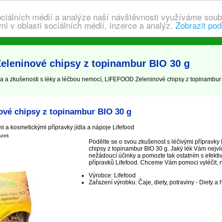
ociálních médií a analýze naší návštěvnosti využíváme soub
i v oblasti sociálních médií, inzerce a analýz.
Zobrazit pod
eleninové chipsy z topinambur BIO 30 g
a zkušenosti s léky a léčbou nemocí, LIFEFOOD Zeleninové chipsy z topinambur B
vé chipsy z topinambur BIO 30 g
i a kosmetickými přípravky jídla a nápoje Lifefood
ázek
Podělte se o svou zkušenost s léčivými příprav
chipsy z topinambur BIO 30 g. Jaký lék Vám nejví
nežádoucí účinky a pomozte tak ostatním s efekti
přípravků Lifefood. Chceme Vám pomoci vyléčit, nik
Výrobce: Lifefood
Zařazení výrobku: Čaje, diety, potraviny - Diety a 