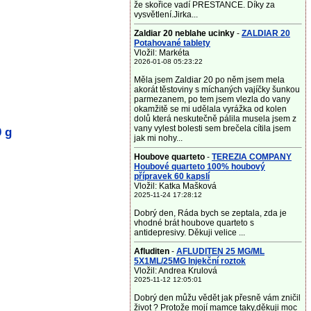
že skořice vadí PRESTANCE. Díky za
vysvětlení.Jirka...
Zaldiar 20 neblahe ucinky
-
ZALDIAR 20
Potahované tablety
Vložil: Markéta
2026-01-08 05:23:22
Měla jsem Zaldiar 20 po něm jsem mela
akorát těstoviny s míchaných vajíčky šunkou
parmezanem, po tem jsem vlezla do vany
okamžitě se mi udělala vyrážka od kolen
dolů která neskutečně pálila musela jsem z
vany vylest bolesti sem brečela cítila jsem
 g
jak mi nohy...
Houbove quarteto
-
TEREZIA COMPANY
Houbové quarteto 100% houbový
přípravek 60 kapslí
Vložil: Katka Mašková
2025-11-24 17:28:12
Dobrý den, Ráda bych se zeptala, zda je
vhodné brát houbove quarteto s
antidepresivy. Děkuji velice ...
Afluditen
-
AFLUDITEN 25 MG/ML
5X1ML/25MG Injekční roztok
Vložil: Andrea Krulová
2025-11-12 12:05:01
Dobrý den můžu vědět jak přesně vám zničil
život ? Protože mojí mamce taky,děkuji moc