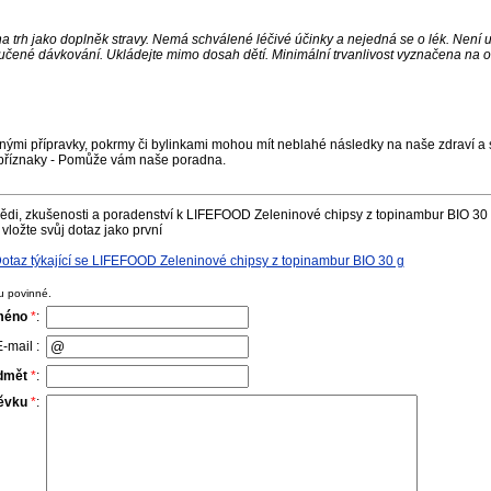
a trh jako doplněk stravy. Nemá schválené léčivé účinky a nejedná se o lék. Není 
učené dávkování. Ukládejte mimo dosah dětí. Minimální trvanlivost vyznačena na o
nými přípravky, pokrmy či bylinkami mohou mít neblahé následky na naše zdraví a s
příznaky - Pomůže vám naše poradna.
ědi, zkušenosti a poradenství k LIFEFOOD Zeleninové chipsy z topinambur BIO 30 
vložte svůj dotaz jako první
taz týkající se LIFEFOOD Zeleninové chipsy z topinambur BIO 30 g
u povinné.
méno
*
:
-mail :
dmět
*
:
pěvku
*
: