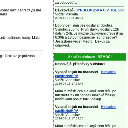
za odpověď ...
Dávkování
-
SYNULOX 250 A.U.V. TBL 500
určeno jako náhrada pestré
Vložil: Markéta
balu.
2025-11-02 16:45:21
Dobrý den, můj pes dostal antibiotika
Synulox 250mg. První dávku dostal v 12h
další v 24h. Je možné dávkování převést na
6:30h a 18:30h bezpečné jednorázově?
nížit účinnost léčby. Máte
Jestezbere večer Medrol. Děkuji za
odpověď....
g - Diskuze je prázdná –
Aktuální diskuze - NEMOCI
Nejnovější příspěvky v diskuzi
:
Vypadá to jak na bradavici
-
Hirsuties
papillaris/HPV
Vložil: Vladislav
2026-04-13 17:54:47
Mám to měsíc cca ale když sem řešil po
internetu tak mi napsali mazové žlázky
nevím kam poslat fotku děkuji ...
Vypadá to jak na bradavici
-
Hirsuties
papillaris/HPV
Vložil: Vladislav
2026-04-13 17:54:25
Mám to měsíc cca ale když sem řešil po