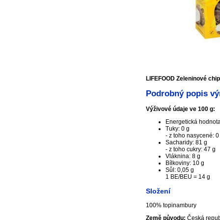
LIFEFOOD Zeleninové chip
Podrobný popis vý
Výživové údaje ve 100 g:
Energetická hodnota:
Tuky: 0 g
- z toho nasycené: 0
Sacharidy: 81 g
- z toho cukry: 47 g
Vláknina: 8 g
Bílkoviny: 10 g
Sůl: 0,05 g
1 BE/BEU = 14 g
Složení
100% topinambury
Země původu:
Česká repub