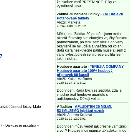
že skořice vadí PRESTANCE. Díky za
vysvětlení.Jirka...
Zaldiar 20 neblahe ucinky
-
ZALDIAR 20
Potahované tablety
Vložil: Markéta
2026-01-08 05:23:22
Měla jsem Zaldiar 20 po něm jsem mela
akorát těstoviny s míchaných vajíčky šunkou
parmezanem, po tem jsem vlezla do vany
okamžitě se mi udělala vyrážka od kolen
dolů která neskutečně pálila musela jsem z
vany vylest bolesti sem brečela cítila jsem
7
jak mi nohy...
Houbove quarteto
-
TEREZIA COMPANY
Houbové quarteto 100% houbový
přípravek 60 kapslí
Vložil: Katka Mašková
2025-11-24 17:28:12
Dobrý den, Ráda bych se zeptala, zda je
vhodné brát houbove quarteto s
antidepresivy. Děkuji velice ...
Afluditen
-
AFLUDITEN 25 MG/ML
nížit účinnost léčby. Máte
5X1ML/25MG Injekční roztok
Vložil: Andrea Krulová
2025-11-12 12:05:01
7 - Diskuze je prázdná –
Dobrý den můžu vědět jak přesně vám zničil
život ? Protože mojí mamce taky,děkuji moc