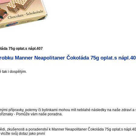
áda 75g oplat.s nápl.407
robku Manner Neapolitaner Čokoláda 75g oplat.s nápl.40
 tak i dospělým.
nými přípravky, pokrmy či bylinkami mohou mít neblahé následky na naše zdraví a s
příznaky - Pomůže vám naše poradna.
di, zkušenosti a poradenství k Manner Neapolitaner Čokoláda 75g oplat.s nápl.40
vložte svůj dotaz jako první