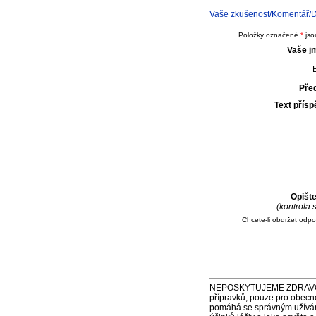
Vaše zkušenost/Komentář/Do
Položky označené
*
jso
Vaše j
E
Pře
Text přís
Opišt
(kontrola
Chcete-li obdržet odp
NEPOSKYTUJEME ZDRAVOTNÍ P
přípravků, pouze pro obecn
pomáhá se správným užíváním