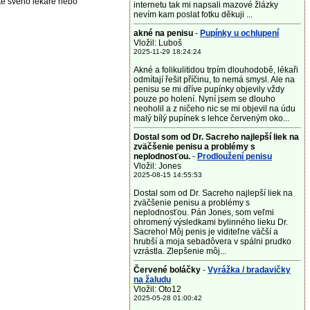
jte svého lékaře nebo
internetu tak mi napsali mazové žlázky
nevím kam poslat fotku děkuji ...
akné na penisu
-
Pupínky u ochlupení
Vložil: Luboš
2025-11-29 18:24:24
Akné a folikulitidou trpím dlouhodobě, lékaři
odmítají řešit příčinu, to nemá smysl. Ale na
penisu se mi dříve pupínky objevily vždy
pouze po holení. Nyní jsem se dlouho
neoholil a z ničeho nic se mi objevil na údu
malý bílý pupínek s lehce červeným oko...
Dostal som od Dr. Sacreho najlepší liek na
zväčšenie penisu a problémy s
neplodnosťou.
-
Prodloužení penisu
Vložil: Jones
2025-08-15 14:55:53
Dostal som od Dr. Sacreho najlepší liek na
zväčšenie penisu a problémy s
neplodnosťou. Pán Jones, som veľmi
ohromený výsledkami bylinného lieku Dr.
Sacreho! Môj penis je viditeľne väčší a
hrubší a moja sebadôvera v spálni prudko
vzrástla. Zlepšenie môj...
Červené boláčky
-
Vyrážka / bradavičky
na žaludu
Vložil: Oto12
2025-05-28 01:00:42