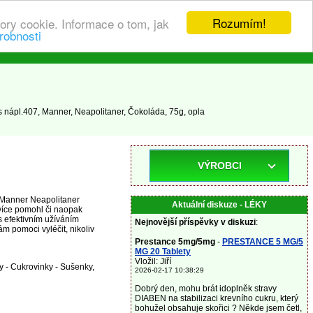
Rozumím!
ory cookie. Informace o tom, jak
robnosti
 nápl.407, Manner, Neapolitaner, Čokoláda, 75g, opla
VÝROBCI
y Manner Neapolitaner
Aktuální diskuze - LÉKY
více pomohl či naopak
s efektivním užíváním
Nejnovější příspěvky v diskuzi
:
m pomoci vyléčit, nikoliv
Prestance 5mg/5mg
-
PRESTANCE 5 MG/5
MG 20 Tablety
Vložil: Jiří
ny - Cukrovinky - Sušenky,
2026-02-17 10:38:29
Dobrý den, mohu brát idoplněk stravy
DIABEN na stabilizaci krevního cukru, který
bohužel obsahuje skořici ? Někde jsem četl,