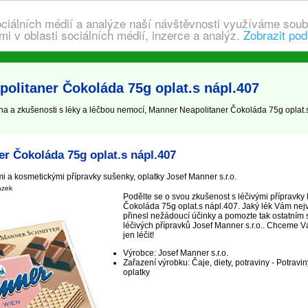
ociálních médií a analýze naší návštěvnosti využíváme soub
i v oblasti sociálních médií, inzerce a analýz.
Zobrazit pod
olitaner Čokoláda 75g oplat.s nápl.407
a a zkušenosti s léky a léčbou nemocí, Manner Neapolitaner Čokoláda 75g oplat.s
r Čokoláda 75g oplat.s nápl.407
i a kosmetickými přípravky sušenky, oplatky Josef Manner s.r.o.
ázek
Podělte se o svou zkušenost s léčivými přípravk
Čokoláda 75g oplat.s nápl.407. Jaký lék Vám nej
přinesl nežádoucí účinky a pomozte tak ostatním 
léčivých přípravků Josef Manner s.r.o.. Chceme Vá
jen léčit!
Výrobce: Josef Manner s.r.o.
Zařazení výrobku: Čaje, diety, potraviny - Potravi
oplatky