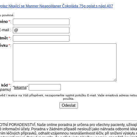
taz týkající se Manner Neapolitaner Čokoláda 75g oplat.s nápl.407
u povinné.
méno
*
:
-mail :
dmět
*
:
pěvku
*
:
e kód
*
:
"
lekarna
"
 spamu)
ověď / reakce na Váš příspěvek, nezapomeňte vyplnit položku E-mail. Vaše emailová adresa nebu
použita.
ORADENSTVÍ. Naše online poradna je určena pro všechny pacienty, užívající 
é informační účely. Poradna v žádném případě neslouží jako náhrada odborné lék
 léčivých přípravků, odhalit vzájemnou nesnášenlivost léčiv, při snížení výskytu 