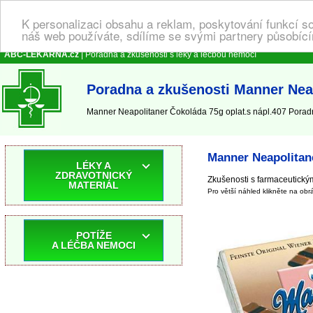
K personalizaci obsahu a reklam, poskytování funkcí s
náš web používáte, sdílíme se svými partnery působícím
ABC-LEKARNA.cz
| Poradna a zkušenosti s léky a léčbou nemocí
Poradna a zkušenosti Manner Neap
Manner Neapolitaner Čokoláda 75g oplat.s nápl.407 Poradn
Manner Neapolitane
LÉKY A
ZDRAVOTNICKÝ
Zkušenosti s farmaceutickým
MATERIÁL
Pro větší náhled klikněte na obr
POTÍŽE
A LÉČBA NEMOCI