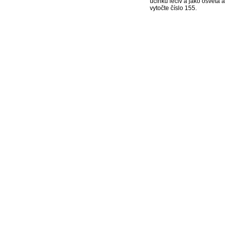
účinků léčiv a jako osvěta 
vytočte číslo 155.