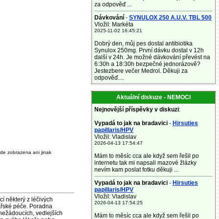
za odpověď ...
Dávkování
-
SYNULOX 250 A.U.V. TBL 500
Vložil: Markéta
2025-11-02 16:45:21
Dobrý den, můj pes dostal antibiotika
Synulox 250mg. První dávku dostal v 12h
další v 24h. Je možné dávkování převést na
6:30h a 18:30h bezpečné jednorázově?
Jestezbere večer Medrol. Děkuji za
odpověď....
Aktuální diskuze - NEMOCI
Nejnovější příspěvky v diskuzi
:
Vypadá to jak na bradavici
-
Hirsuties
papillaris/HPV
Vložil: Vladislav
2026-04-13 17:54:47
de zobrazena ani jinak
Mám to měsíc cca ale když sem řešil po
internetu tak mi napsali mazové žlázky
nevím kam poslat fotku děkuji ...
Vypadá to jak na bradavici
-
Hirsuties
papillaris/HPV
Vložil: Vladislav
některý z léčivých
2026-04-13 17:54:25
ařské péče. Poradna
nežádoucích, vedlejších
Mám to měsíc cca ale když sem řešil po