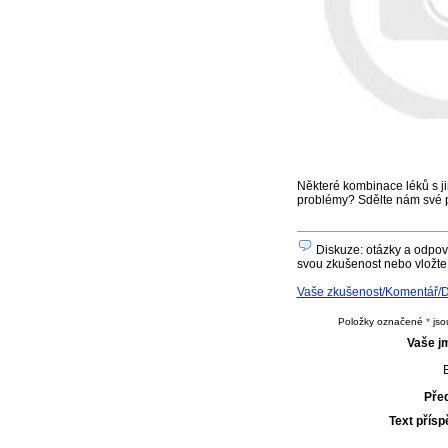
Některé kombinace léků s ji
problémy? Sdělte nám své 
Diskuze: otázky a odpov
svou zkušenost nebo vložte 
Vaše zkušenost/Komentář/D
Položky označené
*
jso
Vaše j
E
Pře
Text přís