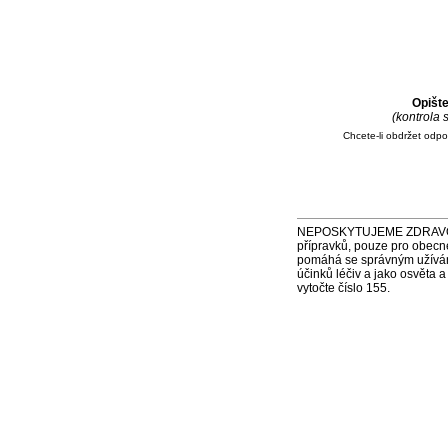
Opišt
(kontrola
Chcete-li obdržet odp
NEPOSKYTUJEME ZDRAVOTNÍ P
přípravků, pouze pro obecn
pomáhá se správným užíváním
účinků léčiv a jako osvěta 
vytočte číslo 155.