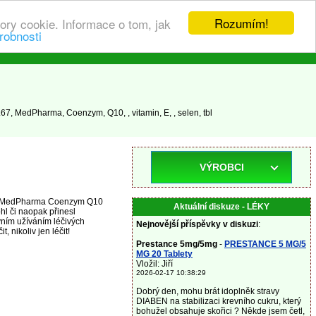
Rozumím!
ory cookie. Informace o tom, jak
robnosti
, MedPharma, Coenzym, Q10, , vitamin, E, , selen, tbl
VÝROBCI
vky MedPharma Coenzym Q10
Aktuální diskuze - LÉKY
hl či naopak přinesl
vním užíváním léčivých
Nejnovější příspěvky v diskuzi
:
 nikoliv jen léčit!
Prestance 5mg/5mg
-
PRESTANCE 5 MG/5
MG 20 Tablety
Vložil: Jiří
2026-02-17 10:38:29
Dobrý den, mohu brát idoplněk stravy
DIABEN na stabilizaci krevního cukru, který
bohužel obsahuje skořici ? Někde jsem četl,