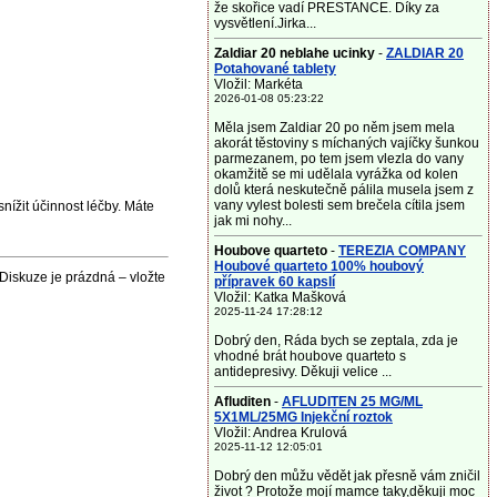
že skořice vadí PRESTANCE. Díky za
vysvětlení.Jirka...
Zaldiar 20 neblahe ucinky
-
ZALDIAR 20
Potahované tablety
Vložil: Markéta
2026-01-08 05:23:22
Měla jsem Zaldiar 20 po něm jsem mela
akorát těstoviny s míchaných vajíčky šunkou
parmezanem, po tem jsem vlezla do vany
okamžitě se mi udělala vyrážka od kolen
dolů která neskutečně pálila musela jsem z
vany vylest bolesti sem brečela cítila jsem
nížit účinnost léčby. Máte
jak mi nohy...
Houbove quarteto
-
TEREZIA COMPANY
Houbové quarteto 100% houbový
Diskuze je prázdná – vložte
přípravek 60 kapslí
Vložil: Katka Mašková
2025-11-24 17:28:12
Dobrý den, Ráda bych se zeptala, zda je
vhodné brát houbove quarteto s
antidepresivy. Děkuji velice ...
Afluditen
-
AFLUDITEN 25 MG/ML
5X1ML/25MG Injekční roztok
Vložil: Andrea Krulová
2025-11-12 12:05:01
Dobrý den můžu vědět jak přesně vám zničil
život ? Protože mojí mamce taky,děkuji moc