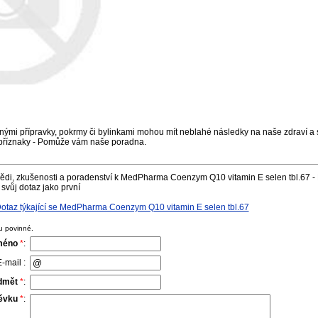
nými přípravky, pokrmy či bylinkami mohou mít neblahé následky na naše zdraví a s
příznaky - Pomůže vám naše poradna.
ědi, zkušenosti a poradenství k MedPharma Coenzym Q10 vitamin E selen tbl.67 - 
svůj dotaz jako první
otaz týkající se MedPharma Coenzym Q10 vitamin E selen tbl.67
u povinné.
méno
*
:
-mail :
dmět
*
:
pěvku
*
: