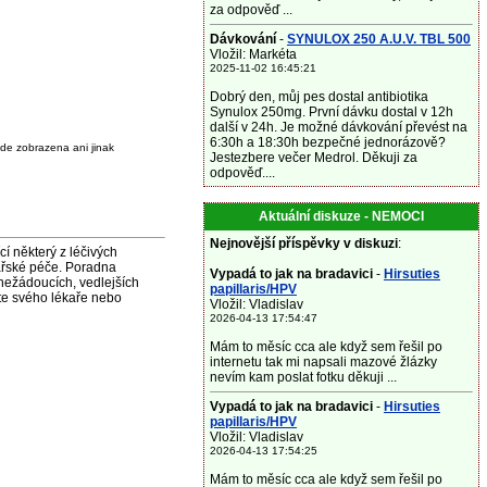
za odpověď ...
Dávkování
-
SYNULOX 250 A.U.V. TBL 500
Vložil: Markéta
2025-11-02 16:45:21
Dobrý den, můj pes dostal antibiotika
Synulox 250mg. První dávku dostal v 12h
další v 24h. Je možné dávkování převést na
6:30h a 18:30h bezpečné jednorázově?
de zobrazena ani jinak
Jestezbere večer Medrol. Děkuji za
odpověď....
Aktuální diskuze - NEMOCI
Nejnovější příspěvky v diskuzi
:
některý z léčivých
ařské péče. Poradna
Vypadá to jak na bradavici
-
Hirsuties
nežádoucích, vedlejších
papillaris/HPV
jte svého lékaře nebo
Vložil: Vladislav
2026-04-13 17:54:47
Mám to měsíc cca ale když sem řešil po
internetu tak mi napsali mazové žlázky
nevím kam poslat fotku děkuji ...
Vypadá to jak na bradavici
-
Hirsuties
papillaris/HPV
Vložil: Vladislav
2026-04-13 17:54:25
Mám to měsíc cca ale když sem řešil po