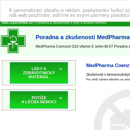
K personalizaci obsahu a reklam, poskytování funkcí s
náš web používáte, sdílíme se svými partnery působícím
ABC-LEKARNA.cz
| Poradna a zkušenosti s léky a léčbou nemocí
Poradna a zkušenosti MedPharma 
MedPharma Coenzym Q10 vitamin E selen tbl.67 Poradna a z
MedPharma Coenzym
LÉKY A
ZDRAVOTNICKÝ
Zkušenosti s farmaceutickým
MATERIÁL
Pro větší náhled klikněte na obr
POTÍŽE
A LÉČBA NEMOCI