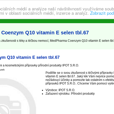
ociálních médií a analýze naší návštěvnosti využíváme soub
i v oblasti sociálních médií, inzerce a analýz.
Zobrazit pod
Coenzym Q10 vitamin E selen tbl.67
kušenosti s léky a léčbou nemocí, MedPharma Coenzym Q10 vitamin E selen tbl.67
 Q10 vitamin E selen tbl.67
i a kosmetickými přípravky přírodní produkty IPOT S.R.O.
ázek
Podělte se o svou zkušenost s léčivými přípra
vitamin E selen tbl.67. Jaký lék Vám nejvíce pomo
nežádoucí účinky a pomozte tak ostatním s efekti
přípravků IPOT S.R.O.. Chceme Vám pomoci vyléčit,
Výrobce: IPOT S.R.O.
Zařazení výrobku: Přírodní produkty