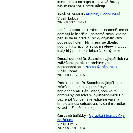
internetu tak mi napsali mazové žlázky
nevím kam poslat fotku děkuji ...
akné na penisu
-
Pupínky u ochlupení
Vložil: Luboš
2025-11-29 18:24:24
Akné a folikulitidou trpím dlouhodobě, lékaři
odmítají řešit příčinu, to nemá smysl. Ale na
penisu se mi dříve pupínky objevily vždy
pouze po holení. Nyní jsem se dlouho
neoholil a z ničeho nic se mi objevil na údu
malý bílý pupínek s lehce červeným oko...
Dostal som od Dr. Sacreho najlepší liek na
zväčšenie penisu a problémy s
neplodnosťou.
-
Prodloužení penisu
Vložil: Jones
2025-08-15 14:55:53
Dostal som od Dr. Sacreho najlepší liek na
zväčšenie penisu a problémy s
neplodnosťou. Pán Jones, som veľmi
ohromený výsledkami bylinného lieku Dr.
Sacreho! Môj penis je viditeľne väčší a
hrubší a moja sebadôvera v spálni prudko
vzrástla. Zlepšenie môj...
Červené boláčky
-
Vyrážka / bradavičky
na žaludu
Vložil: Oto12
2025-05-28 01:00:42