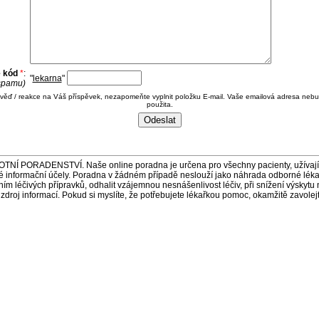
e kód
*
:
"
lekarna
"
 spamu)
ověď / reakce na Váš příspěvek, nezapomeňte vyplnit položku E-mail. Vaše emailová adresa nebu
použita.
ORADENSTVÍ. Naše online poradna je určena pro všechny pacienty, užívající 
é informační účely. Poradna v žádném případě neslouží jako náhrada odborné lék
 léčivých přípravků, odhalit vzájemnou nesnášenlivost léčiv, při snížení výskytu 
a zdroj informací. Pokud si myslíte, že potřebujete lékařkou pomoc, okamžitě zavole