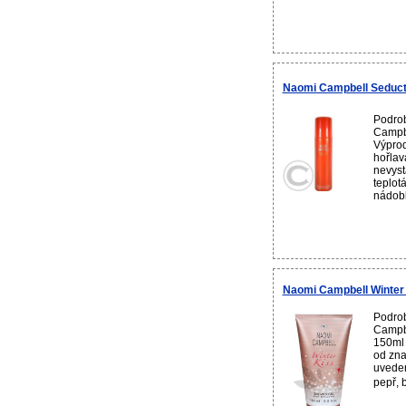
Naomi Campbell Seductiv
Podro
Campbe
Výprod
hořlav
nevyst
teplot
nádobk
Naomi Campbell Winter 
Podro
Campbe
150ml 
od zna
uveden
pepř, 