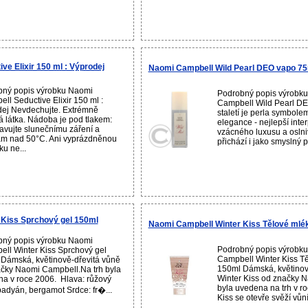
e Elixir 150 ml : Výprodej
Naomi Campbell Wild Pearl DEO vapo 75
bný popis výrobku Naomi
Podrobný popis výrobk
ll Seductive Elixir 150 ml :
Campbell Wild Pearl D
ej Nevdechujte. Extrémně
staletí je perla symbole
á látka. Nádoba je pod tlakem:
elegance - nejlepší inter
avujte slunečnímu záření a
vzácného luxusu a oslni
ám nad 50°C. Ani vyprázdněnou
přichází i jako smyslný p
u ne...
Kiss Sprchový gel 150ml
Naomi Campbell Winter Kiss Tělové mlé
bný popis výrobku Naomi
Podrobný popis výrobk
ll Winter Kiss Sprchový gel
Campbell Winter Kiss T
Dámská, květinově-dřevitá vůně
150ml Dámská, květinov
čky Naomi Campbell.Na trh byla
Winter Kiss od značky 
a v roce 2006. Hlava: růžový
byla uvedena na trh v r
badyán, bergamot Srdce: fr�...
Kiss se otevře svěží vůní