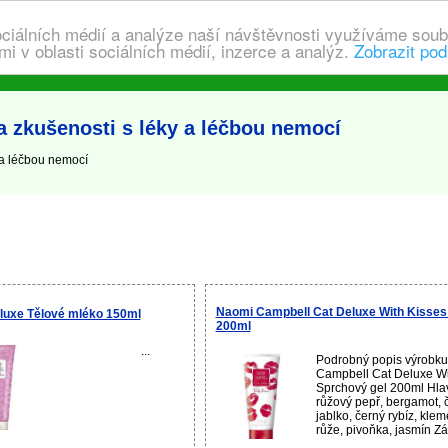
ociálních médií a analýze naší návštěvnosti využíváme soub
i v oblasti sociálních médií, inzerce a analýz.
Zobrazit pod
 zkušenosti s léky a léčbou nemocí
 a léčbou nemocí
Naomi Campbell Cat Deluxe With Kisses
luxe Tělové mléko 150ml
200ml
...
Podrobný popis výrobk
Campbell Cat Deluxe Wi
Sprchový gel 200ml Hla
růžový pepř, bergamot, č
jablko, černý rybíz, kle
růže, pivoňka, jasmín Zák