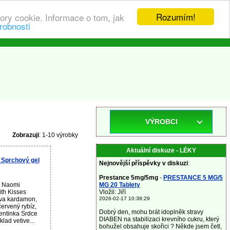
Rozumím!
ory cookie. Informace o tom, jak
robnosti
VÝROBCI
Zobrazuji
: 1-10 výrobky
Aktuální diskuze - LÉKY
 Sprchový gel
Nejnovější příspěvky v diskuzi
:
Prestance 5mg/5mg
-
PRESTANCE 5 MG/5
u Naomi
MG 20 Tablety
th Kisses
Vložil: Jiří
va kardamon,
2026-02-17 10:38:29
ervený rybíz,
Dobrý den, mohu brát idoplněk stravy
mentinka Srdce
DIABEN na stabilizaci krevního cukru, který
lad vetive...
bohužel obsahuje skořici ? Někde jsem četl,