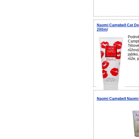
Naomi Campbell Cat Del
200ml
Podro
Campbe
Tělové
růžový
jablko
růže, p
Naomi Campbell Naomi 