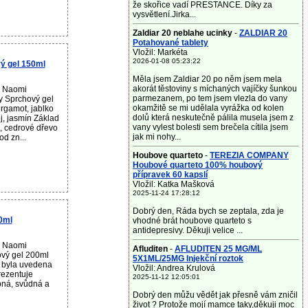
že skořice vadí PRESTANCE. Díky za
vysvětlení.Jirka...
Zaldiar 20 neblahe ucinky
-
ZALDIAR 20
Potahované tablety
Vložil: Markéta
2026-01-08 05:23:22
ý gel 150ml
Měla jsem Zaldiar 20 po něm jsem mela
akorát těstoviny s míchaných vajíčky šunkou
u Naomi
parmezanem, po tem jsem vlezla do vany
y Sprchový gel
okamžitě se mi udělala vyrážka od kolen
rgamot, jablko
dolů která neskutečně pálila musela jsem z
j, jasmín Základ
vany vylest bolesti sem brečela cítila jsem
a, cedrové dřevo
jak mi nohy...
d zn...
Houbove quarteto
-
TEREZIA COMPANY
Houbové quarteto 100% houbový
přípravek 60 kapslí
Vložil: Katka Mašková
2025-11-24 17:28:12
Dobrý den, Ráda bych se zeptala, zda je
0ml
vhodné brát houbove quarteto s
antidepresivy. Děkuji velice ...
u Naomi
Afluditen
-
AFLUDITEN 25 MG/ML
vý gel 200ml
5X1ML/25MG Injekční roztok
byla uvedena
Vložil: Andrea Krulová
rezentuje
2025-11-12 12:05:01
ná, svůdná a
Dobrý den můžu vědět jak přesně vám zničil
život ? Protože mojí mamce taky,děkuji moc