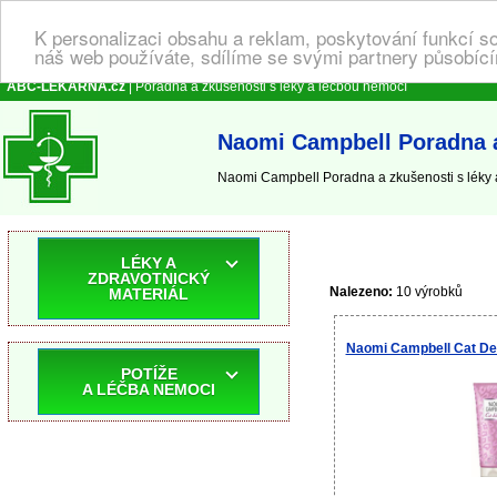
K personalizaci obsahu a reklam, poskytování funkcí s
náš web používáte, sdílíme se svými partnery působícím
ABC-LEKARNA.cz
| Poradna a zkušenosti s léky a léčbou nemocí
Naomi Campbell Poradna a
Naomi Campbell Poradna a zkušenosti s léky
LÉKY A
ZDRAVOTNICKÝ
Nalezeno:
10 výrobků
MATERIÁL
Naomi Campbell Cat De
POTÍŽE
A LÉČBA NEMOCI