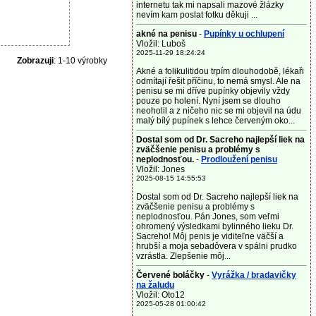
internetu tak mi napsali mazové žlázky
nevím kam poslat fotku děkuji ...
akné na penisu
-
Pupínky u ochlupení
Vložil: Luboš
2025-11-29 18:24:24
Zobrazuji
: 1-10 výrobky
Akné a folikulitidou trpím dlouhodobě, lékaři
odmítají řešit příčinu, to nemá smysl. Ale na
penisu se mi dříve pupínky objevily vždy
pouze po holení. Nyní jsem se dlouho
neoholil a z ničeho nic se mi objevil na údu
malý bílý pupínek s lehce červeným oko...
Dostal som od Dr. Sacreho najlepší liek na
zväčšenie penisu a problémy s
neplodnosťou.
-
Prodloužení penisu
Vložil: Jones
2025-08-15 14:55:53
Dostal som od Dr. Sacreho najlepší liek na
zväčšenie penisu a problémy s
neplodnosťou. Pán Jones, som veľmi
ohromený výsledkami bylinného lieku Dr.
Sacreho! Môj penis je viditeľne väčší a
hrubší a moja sebadôvera v spálni prudko
vzrástla. Zlepšenie môj...
Červené boláčky
-
Vyrážka / bradavičky
na žaludu
Vložil: Oto12
2025-05-28 01:00:42