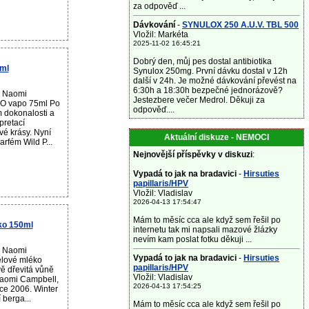
za odpověď ...
Dávkování
-
SYNULOX 250 A.U.V. TBL 500
Vložil: Markéta
2025-11-02 16:45:21
Dobrý den, můj pes dostal antibiotika
ml
Synulox 250mg. První dávku dostal v 12h
další v 24h. Je možné dávkování převést na
6:30h a 18:30h bezpečné jednorázově?
u Naomi
Jestezbere večer Medrol. Děkuji za
EO vapo 75ml Po
odpověď....
m dokonalosti a
pretací
vé krásy. Nyní
Aktuální diskuze - NEMOCI
arfém Wild P...
Nejnovější příspěvky v diskuzi
:
Vypadá to jak na bradavici
-
Hirsuties
papillaris/HPV
Vložil: Vladislav
2026-04-13 17:54:47
Mám to měsíc cca ale když sem řešil po
ko 150ml
internetu tak mi napsali mazové žlázky
nevím kam poslat fotku děkuji ...
u Naomi
Vypadá to jak na bradavici
-
Hirsuties
ělové mléko
papillaris/HPV
ě dřevitá vůně
Vložil: Vladislav
Naomi Campbell,
2026-04-13 17:54:25
oce 2006. Winter
 berga...
Mám to měsíc cca ale když sem řešil po