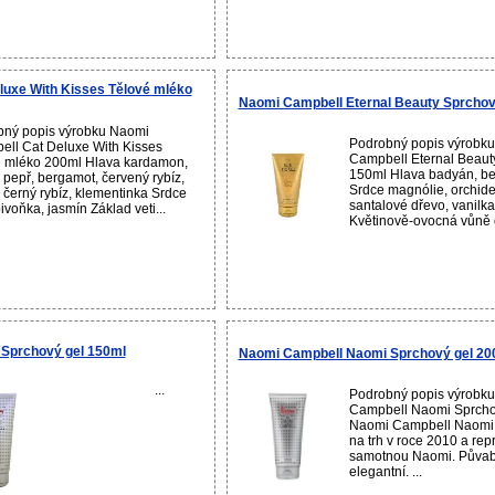
uxe With Kisses Tělové mléko
Naomi Campbell Eternal Beauty Sprchov
bný popis výrobku Naomi
Podrobný popis výrobk
ll Cat Deluxe With Kisses
Campbell Eternal Beaut
 mléko 200ml Hlava kardamon,
150ml Hlava badyán, be
 pepř, bergamot, červený rybíz,
Srdce magnólie, orchide
, černý rybíz, klementinka Srdce
santalové dřevo, vanilk
ivoňka, jasmín Základ veti...
Květinově-ovocná vůně o
Sprchový gel 150ml
Naomi Campbell Naomi Sprchový gel 20
...
Podrobný popis výrobk
Campbell Naomi Sprcho
Naomi Campbell Naomi 
na trh v roce 2010 a rep
samotnou Naomi. Půvab
elegantní. ...