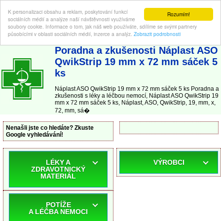
K personalizaci obsahu a reklam, poskytování funkcí
Rozumím!
sociálních médií a analýze naší návštěvnosti využíváme
soubory cookie. Informace o tom, jak náš web používáte, sdílíme se svými partnery
působícími v oblasti sociálních médií, inzerce a analýz.
Zobrazit podrobnosti
ABC-LEKARNA.cz
| Poradna a zkušenosti s léky a léčbou nemocí
Poradna a zkušenosti Náplast ASO
QwikStrip 19 mm x 72 mm sáček 5
ks
Náplast ASO QwikStrip 19 mm x 72 mm sáček 5 ks Poradna a
zkušenosti s léky a léčbou nemocí, Náplast ASO QwikStrip 19
mm x 72 mm sáček 5 ks, Náplast, ASO, QwikStrip, 19, mm, x,
72, mm, sá�
Nenašli jste co hledáte? Zkuste
Google vyhledávání!
LÉKY A
VÝROBCI
ZDRAVOTNICKÝ
MATERIÁL
POTÍŽE
A LÉČBA NEMOCI