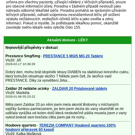
určena pro všechny pacienty, užívající některý z léčivých přípravků, pouze
pro obecné informační účely. Poradna v žádném případě neslouží jako
náhrada odborné lékařské péče. Poradna pomáhá se správným užíváním
léčivých přípravků, odhalit vzájemnou nesnášenlivost léčiv, při snížení
výskytu nežádoucích, vedlejších účinků léčiv a jako osvěta a zdroj
informací. Pokud si myslíte, že potřebujete lékařkou pomoc, okamžitě
zavolejte svého lékaře nebo vytočte číslo 155.
Aktuální diskuze - LÉKY
Nejnovější příspěvky v diskuzi
:
Prestance 5mg/5mg
-
PRESTANCE 5 MG/5 MG 20 Tablety
Vložil: Jiří
2026-02-17 10:38:29
Dobrý den, mohu brát idoplněk stravy DIABEN na stabilizaci krevního cukru,
který bohužel obsahuje skořici ? Někde jsem četl, že skořice vadí
PRESTANCE. Díky za vysvětlení.Jirka...
Zaldiar 20 neblahe ucinky
-
ZALDIAR 20 Potahované tablety
Vložil: Markéta
2026-01-08 05:23:22
Měla jsem Zaldiar 20 po něm jsem mela akorát těstoviny s míchaných
vajíčky šunkou parmezanem, po tem jsem vlezla do vany okamžitě se mi
udělala vyrážka od kolen dolů která neskutečně pálila musela jsem z vany
vylest bolesti sem brečela cítila jsem jak mi nohy...
Houbove quarteto
-
TEREZIA COMPANY Houbové quarteto 100%
houbový přípravek 60 kapslí
Vložil: Katka Mašková