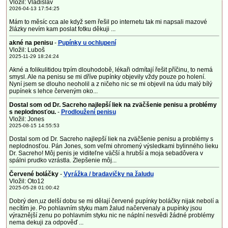
Vložil: Vladislav
2026-04-13 17:54:25
Mám to měsíc cca ale když sem řešil po internetu tak mi napsali mazové
žlázky nevím kam poslat fotku děkuji ...
akné na penisu
-
Pupínky u ochlupení
Vložil: Luboš
2025-11-29 18:24:24
Akné a folikulitidou trpím dlouhodobě, lékaři odmítají řešit příčinu, to nemá
smysl. Ale na penisu se mi dříve pupínky objevily vždy pouze po holení.
Nyní jsem se dlouho neoholil a z ničeho nic se mi objevil na údu malý bílý
pupínek s lehce červeným oko...
Dostal som od Dr. Sacreho najlepší liek na zväčšenie penisu a problémy
s neplodnosťou.
-
Prodloužení penisu
Vložil: Jones
2025-08-15 14:55:53
Dostal som od Dr. Sacreho najlepší liek na zväčšenie penisu a problémy s
neplodnosťou. Pán Jones, som veľmi ohromený výsledkami bylinného lieku
Dr. Sacreho! Môj penis je viditeľne väčší a hrubší a moja sebadôvera v
spálni prudko vzrástla. Zlepšenie môj...
Červené boláčky
-
Vyrážka / bradavičky na žaludu
Vložil: Oto12
2025-05-28 01:00:42
Dobrý den,uz delší dobu se mi dělají červené pupínky boláčky nijak nebolí a
necítím je. Po pohlavním styku mam žalud načervenaly a pupínky jsou
výraznější zenu po pohlavním styku nic ne náplní nesvědi žádné problémy
nema dekuji za odpověď ...