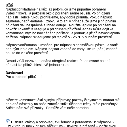
Užití
Náplast přikládáme na kůži až potom, co jsme případné poranění
vydesinfikovali a pokožku okolo poranění řádně osušili. Po přiložení
náplasti ji lehce rukou prohřejeme, aby dobře přilnula. Pokud náplast
sejmeme, nepřikládáme ji znovu. A to ani v případě, že jsme ji při prvním
přiložení dali nesprávně a ihned odlepili. Použité lepidlo po přiložení na
pokožku okamžitě reaguje a při druhém přiložení jednak může dojít ke
kontaminaci krycího bavlněného polštářku a jednak je již přilnavost lepidla
snížena. Náplasti skladujeme při teplotě 5 - 25 °C v suchém prostředí.
Náplast voděodolná. Označení pro náplasti s nesmáčivou páskou a vodě
odolným lepidlem. Náplasti nejsou vhodné do vody - ke koupání, vhodné
pouze do vlhkého prostředí.
Dosud v ČR nezaznamenána alergická reakce. Patentované balení,
náplast lze přiložit bleskově jednou rukou.
Dávkování
Pro celodenní přiložení
Některé kombinace léků s jinými přípravky, pokrmy či bylinkami mohou mít
neblahé následky na naše zdraví a snížit účinnost léčby. Máte problémy?
Sdělte nám své příznaky - Pomůže vám naše poradna.
Diskuze: otázky a odpovědi, zkušenosti a poradenství k Náplast ASO
QwikStrip 19 mm x 72 mm sáček 5 ks - Diskuze je prázdná – vložte svou