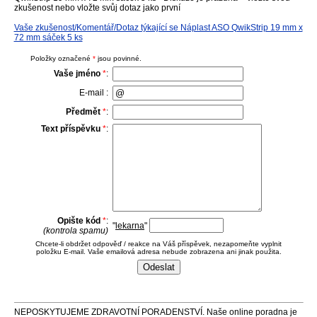
zkušenost nebo vložte svůj dotaz jako první
Vaše zkušenost/Komentář/Dotaz týkající se Náplast ASO QwikStrip 19 mm x
72 mm sáček 5 ks
Položky označené
*
jsou povinné.
Vaše jméno
*
:
E-mail :
Předmět
*
:
Text příspěvku
*
:
Opište kód
*
:
"
lekarna
"
(kontrola spamu)
Chcete-li obdržet odpověď / reakce na Váš příspěvek, nezapomeňte vyplnit
položku E-mail. Vaše emailová adresa nebude zobrazena ani jinak použita.
NEPOSKYTUJEME ZDRAVOTNÍ PORADENSTVÍ. Naše online poradna je