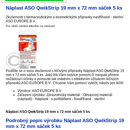
Náplast ASO QwikStrip 19 mm x 72 mm sáček 5 ks
Zkušenosti s farmaceutickými a kosmetickými přípravky nastříhané - sterilní
ASO EUROPE B.V.
Pro větší náhled klikněte na obrázek
Podělte se o svou zkušenost s léčivými přípravky Náplast ASO QwikStrip 19
mm x 72 mm sáček 5 ks. Jaký lék Vám nejvíce pomohl či naopak přinesl
nežádoucí účinky a pomozte tak ostatním s efektivním užíváním léčivých
přípravků ASO EUROPE B.V.. Chceme Vám pomoci vyléčit, nikoliv jen léčit!
Výrobce: ASO EUROPE B.V.
Zařazení výrobku: Zdravotnický materiál - Obvazový materiál
(náplasti) - Náplasti - s polštářkem - Nastříhané - sterilní
Náplast ASO QwikStrip 19 mm x 72 mm sáček 5 ks
Podrobný popis výrobku Náplast ASO QwikStrip 19
mm x 72 mm sáček 5 ks