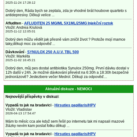
2025-11-24 17:28:12
Dobrý den, Ráda bych se zeptala, zda je vhodné brát houbove quarteto s
antidepresivy. Děkuji velice ...
Afluditen
-
AFLUDITEN 25 MG/ML 5X1ML/25MG Injekční roztok
Vložil: Andrea Krulová
2025-11-12 12:05:01
Dobrý den můžu vědět jak přesně vám zničil život ? Protože mojí mamce
taky,děkuji moc za odpověď ...
Dávkování
-
SYNULOX 250 A.U.V. TBL 500
Vložil: Markéta
2025-11-02 16:45:21
Dobrý den, můj pes dostal antibiotika Synulox 250mg. První dávku dostal v
12h další v 24h. Je možné dávkování převést na 6:30h a 18:30h bezpečné
jednorázově? Jestezbere večer Medrol. Děkuji za odpověď....
Aktuální diskuze - NEMOCI
Nejnovější příspěvky v diskuzi
:
Vypadá to jak na bradavici
-
Hirsuties papillaris/HPV
Vložil: Vladislav
2026-04-13 17:54:47
Mám to měsíc cca ale když sem řešil po internetu tak mi napsali mazové
žlázky nevím kam poslat fotku děkuji ...
Vypadá to jak na bradavici
-
Hirsuties papillaris/HPV