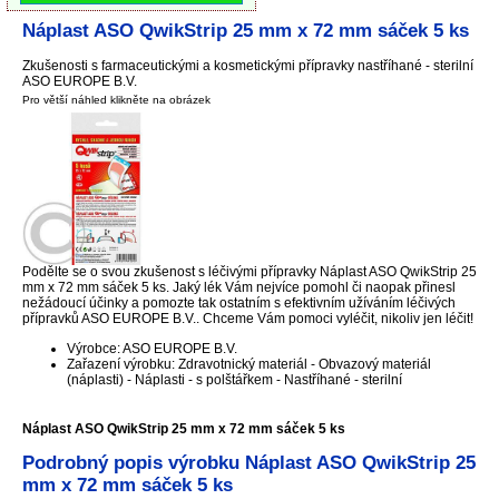
Náplast ASO QwikStrip 25 mm x 72 mm sáček 5 ks
Zkušenosti s farmaceutickými a kosmetickými přípravky nastříhané - sterilní
ASO EUROPE B.V.
Pro větší náhled klikněte na obrázek
Podělte se o svou zkušenost s léčivými přípravky Náplast ASO QwikStrip 25
mm x 72 mm sáček 5 ks. Jaký lék Vám nejvíce pomohl či naopak přinesl
nežádoucí účinky a pomozte tak ostatním s efektivním užíváním léčivých
přípravků ASO EUROPE B.V.. Chceme Vám pomoci vyléčit, nikoliv jen léčit!
Výrobce: ASO EUROPE B.V.
Zařazení výrobku: Zdravotnický materiál - Obvazový materiál
(náplasti) - Náplasti - s polštářkem - Nastříhané - sterilní
Náplast ASO QwikStrip 25 mm x 72 mm sáček 5 ks
Podrobný popis výrobku Náplast ASO QwikStrip 25
mm x 72 mm sáček 5 ks