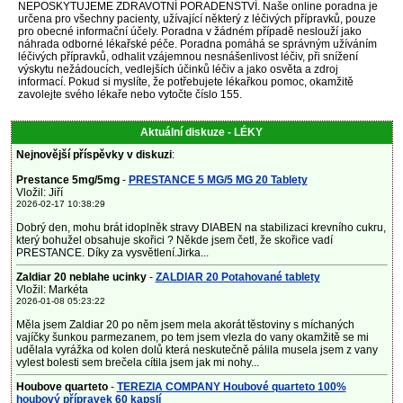
NEPOSKYTUJEME ZDRAVOTNÍ PORADENSTVÍ. Naše online poradna je
určena pro všechny pacienty, užívající některý z léčivých přípravků, pouze
pro obecné informační účely. Poradna v žádném případě neslouží jako
náhrada odborné lékařské péče. Poradna pomáhá se správným užíváním
léčivých přípravků, odhalit vzájemnou nesnášenlivost léčiv, při snížení
výskytu nežádoucích, vedlejších účinků léčiv a jako osvěta a zdroj
informací. Pokud si myslíte, že potřebujete lékařkou pomoc, okamžitě
zavolejte svého lékaře nebo vytočte číslo 155.
Aktuální diskuze - LÉKY
Nejnovější příspěvky v diskuzi
:
Prestance 5mg/5mg
-
PRESTANCE 5 MG/5 MG 20 Tablety
Vložil: Jiří
2026-02-17 10:38:29
Dobrý den, mohu brát idoplněk stravy DIABEN na stabilizaci krevního cukru,
který bohužel obsahuje skořici ? Někde jsem četl, že skořice vadí
PRESTANCE. Díky za vysvětlení.Jirka...
Zaldiar 20 neblahe ucinky
-
ZALDIAR 20 Potahované tablety
Vložil: Markéta
2026-01-08 05:23:22
Měla jsem Zaldiar 20 po něm jsem mela akorát těstoviny s míchaných
vajíčky šunkou parmezanem, po tem jsem vlezla do vany okamžitě se mi
udělala vyrážka od kolen dolů která neskutečně pálila musela jsem z vany
vylest bolesti sem brečela cítila jsem jak mi nohy...
Houbove quarteto
-
TEREZIA COMPANY Houbové quarteto 100%
houbový přípravek 60 kapslí