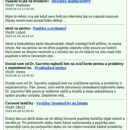
Vypadá to jak na bradavici
-
Hirsuties papillaris/HPV
Vložil: Vladislav
2026-04-13 17:54:25
Mám to měsíc cca ale když sem řešil po internetu tak mi napsali mazové
žlázky nevím kam poslat fotku děkuji ...
akné na penisu
-
Pupínky u ochlupení
Vložil: Luboš
2025-11-29 18:24:24
Akné a folikulitidou trpím dlouhodobě, lékaři odmítají řešit příčinu, to nemá
smysl. Ale na penisu se mi dříve pupínky objevily vždy pouze po holení.
Nyní jsem se dlouho neoholil a z ničeho nic se mi objevil na údu malý bílý
pupínek s lehce červeným oko...
Dostal som od Dr. Sacreho najlepší liek na zväčšenie penisu a problémy
s neplodnosťou.
-
Prodloužení penisu
Vložil: Jones
2025-08-15 14:55:53
Dostal som od Dr. Sacreho najlepší liek na zväčšenie penisu a problémy s
neplodnosťou. Pán Jones, som veľmi ohromený výsledkami bylinného lieku
Dr. Sacreho! Môj penis je viditeľne väčší a hrubší a moja sebadôvera v
spálni prudko vzrástla. Zlepšenie môj...
Červené boláčky
-
Vyrážka / bradavičky na žaludu
Vložil: Oto12
2025-05-28 01:00:42
Dobrý den,uz delší dobu se mi dělají červené pupínky boláčky nijak nebolí a
necítím je. Po pohlavním styku mam žalud načervenaly a pupínky jsou
výraznější zenu po pohlavním styku nic ne náplní nesvědi žádné problémy