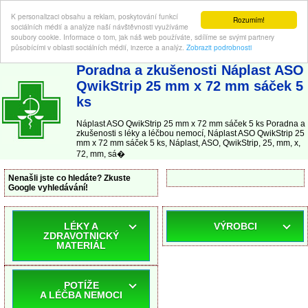
K personalizaci obsahu a reklam, poskytování funkcí
Rozumím!
sociálních médií a analýze naší návštěvnosti využíváme
soubory cookie. Informace o tom, jak náš web používáte, sdílíme se svými partnery
působícími v oblasti sociálních médií, inzerce a analýz.
Zobrazit podrobnosti
ABC-LEKARNA.cz
| Poradna a zkušenosti s léky a léčbou nemocí
Poradna a zkušenosti Náplast ASO
QwikStrip 25 mm x 72 mm sáček 5
ks
Náplast ASO QwikStrip 25 mm x 72 mm sáček 5 ks Poradna a
zkušenosti s léky a léčbou nemocí, Náplast ASO QwikStrip 25
mm x 72 mm sáček 5 ks, Náplast, ASO, QwikStrip, 25, mm, x,
72, mm, sá�
Nenašli jste co hledáte? Zkuste
Google vyhledávání!
LÉKY A
VÝROBCI
ZDRAVOTNICKÝ
MATERIÁL
POTÍŽE
A LÉČBA NEMOCI