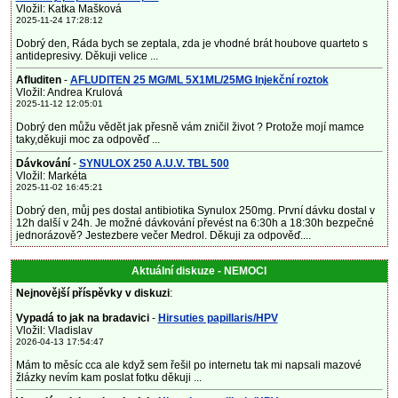
Vložil: Katka Mašková
2025-11-24 17:28:12
Dobrý den, Ráda bych se zeptala, zda je vhodné brát houbove quarteto s
antidepresivy. Děkuji velice ...
Afluditen
-
AFLUDITEN 25 MG/ML 5X1ML/25MG Injekční roztok
Vložil: Andrea Krulová
2025-11-12 12:05:01
Dobrý den můžu vědět jak přesně vám zničil život ? Protože mojí mamce
taky,děkuji moc za odpověď ...
Dávkování
-
SYNULOX 250 A.U.V. TBL 500
Vložil: Markéta
2025-11-02 16:45:21
Dobrý den, můj pes dostal antibiotika Synulox 250mg. První dávku dostal v
12h další v 24h. Je možné dávkování převést na 6:30h a 18:30h bezpečné
jednorázově? Jestezbere večer Medrol. Děkuji za odpověď....
Aktuální diskuze - NEMOCI
Nejnovější příspěvky v diskuzi
:
Vypadá to jak na bradavici
-
Hirsuties papillaris/HPV
Vložil: Vladislav
2026-04-13 17:54:47
Mám to měsíc cca ale když sem řešil po internetu tak mi napsali mazové
žlázky nevím kam poslat fotku děkuji ...