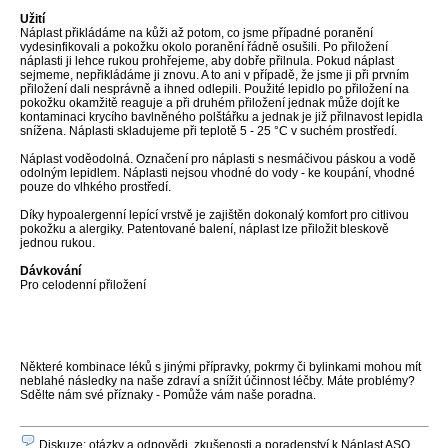
Užití
Náplast přikládáme na kůži až potom, co jsme případné poranění
vydesinfikovali a pokožku okolo poranění řádně osušili. Po přiložení
náplasti ji lehce rukou prohřejeme, aby dobře přilnula. Pokud náplast
sejmeme, nepřikládáme ji znovu. A to ani v případě, že jsme ji při prvním
přiložení dali nesprávně a ihned odlepili. Použité lepidlo po přiložení na
pokožku okamžitě reaguje a při druhém přiložení jednak může dojít ke
kontaminaci krycího bavlněného polštářku a jednak je již přilnavost lepidla
snížena. Náplasti skladujeme při teplotě 5 - 25 °C v suchém prostředí.
Náplast voděodolná. Označení pro náplasti s nesmáčivou páskou a vodě
odolným lepidlem. Náplasti nejsou vhodné do vody - ke koupání, vhodné
pouze do vlhkého prostředí.
Díky hypoalergenní lepící vrstvě je zajištěn dokonalý komfort pro citlivou
pokožku a alergiky. Patentované balení, náplast lze přiložit bleskově
jednou rukou.
Dávkování
Pro celodenní přiložení
Některé kombinace léků s jinými přípravky, pokrmy či bylinkami mohou mít
neblahé následky na naše zdraví a snížit účinnost léčby. Máte problémy?
Sdělte nám své příznaky - Pomůže vám naše poradna.
Diskuze: otázky a odpovědi, zkušenosti a poradenství k Náplast ASO