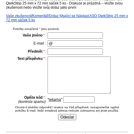
QwikStrip 25 mm x 72 mm sáček 5 ks - Diskuze je prázdná – vložte svou
zkušenost nebo vložte svůj dotaz jako první
Vaše zkušenost/Komentář/Dotaz týkající se Náplast ASO QwikStrip 25 mm x
72 mm sáček 5 ks
Položky označené
*
jsou povinné.
Vaše jméno
*
:
E-mail :
Předmět
*
:
Text příspěvku
*
:
Opište kód
*
:
"
lekarna
"
(kontrola spamu)
Chcete-li obdržet odpověď / reakce na Váš příspěvek, nezapomeňte vyplnit
položku E-mail. Vaše emailová adresa nebude zobrazena ani jinak použita.