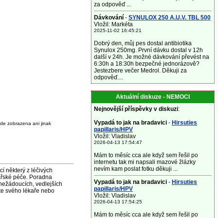
za odpověď ...
Dávkování
-
SYNULOX 250 A.U.V. TBL 500
Vložil: Markéta
2025-11-02 16:45:21
Dobrý den, můj pes dostal antibiotika
Synulox 250mg. První dávku dostal v 12h
další v 24h. Je možné dávkování převést na
6:30h a 18:30h bezpečné jednorázově?
Jestezbere večer Medrol. Děkuji za
odpověď....
Aktuální diskuze - NEMOCI
Nejnovější příspěvky v diskuzi
:
Vypadá to jak na bradavici
-
Hirsuties
de zobrazena ani jinak
papillaris/HPV
Vložil: Vladislav
2026-04-13 17:54:47
Mám to měsíc cca ale když sem řešil po
internetu tak mi napsali mazové žlázky
nevím kam poslat fotku děkuji ...
některý z léčivých
ařské péče. Poradna
Vypadá to jak na bradavici
-
Hirsuties
nežádoucích, vedlejších
papillaris/HPV
jte svého lékaře nebo
Vložil: Vladislav
2026-04-13 17:54:25
Mám to měsíc cca ale když sem řešil po