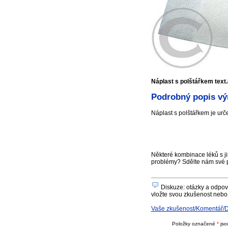
Náplast s polštářkem text
Podrobný popis vý
Náplast s polštářkem je urč
Některé kombinace léků s ji
problémy? Sdělte nám své 
Diskuze: otázky a odpově
vložte svou zkušenost nebo 
Vaše zkušenost/Komentář/Dot
Položky označené
*
jso