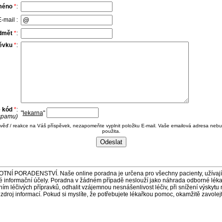
méno
*
:
-mail :
dmět
*
:
pěvku
*
:
e kód
*
:
"
lekarna
"
 spamu)
ověď / reakce na Váš příspěvek, nezapomeňte vyplnit položku E-mail. Vaše emailová adresa nebu
použita.
ORADENSTVÍ. Naše online poradna je určena pro všechny pacienty, užívající 
é informační účely. Poradna v žádném případě neslouží jako náhrada odborné lék
 léčivých přípravků, odhalit vzájemnou nesnášenlivost léčiv, při snížení výskytu 
a zdroj informací. Pokud si myslíte, že potřebujete lékařkou pomoc, okamžitě zavole