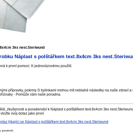
.8x4cm 3ks nest.Steriwund
robku Náplast s polštářkem text.8x4cm 3ks nest.Steriwu
ená k první pomoci. K jednorázovému použití.
nými přípravky, pokrmy či bylinkami mohou mít neblahé následky na naše zdraví a s
příznaky - Pomůže vám naše poradna.
di, zkušenosti a poradenství k Náplast s polštářkem text.8x4cm 3ks nest.Steriwund
vložte svůj dotaz jako první
az týkající se Náplast s polštářkem text.8x4cm 3ks nest.Steriwund
u povinné.