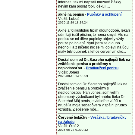
internetu tak mi napsali mazové žlázky
nevím kam poslat fotku děkuji ...
akné na penisu
-
Pupínky u ochlupení
Vložil: Luboš
2025-11-29 18:24:24
Akné a folikulitidou trpím dlouhodobě, lékaři
odmítají řešit příčinu, to nemá smysl. Ale na
penisu se mi dříve pupínky objevily vždy
pouze po holení. Nyní jsem se dlouho
neoholil a z ničeho nic se mi objevil na údu
malý bílý pupínek s lehce červeným oko...
Dostal som od Dr. Sacreho najlepší liek na
zväčšenie penisu a problémy s
neplodnosťou.
-
Prodloužení penisu
Vložil: Jones
2025-08-15 14:55:53
Dostal som od Dr. Sacreho najlepší liek na
zväčšenie penisu a problémy s
neplodnosťou. Pán Jones, som veľmi
ohromený výsledkami bylinného lieku Dr.
Sacreho! Môj penis je viditeľne väčší a
hrubší a moja sebadôvera v spálni prudko
vzrástla. Zlepšenie môj...
Červené boláčky
-
Vyrážka / bradavičky
na žaludu
Vložil: Oto12
2025-05-28 01:00:42