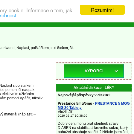
Rozumím!
ory cookie. Informace o tom, jak
robnosti
teriwund, Náplast, polštářkem, text.8x4cm, 3k
VÝROBCI
 Náplast s polštářkem
Aktuální diskuze - LÉKY
více pomohl či naopak
s efektivním užíváním
Nejnovější příspěvky v diskuzi
:
Vám pomoci vyléčit, nikoliv
Prestance 5mg/5mg
-
PRESTANCE 5 MG/5
MG 20 Tablety
Vložil: Jiří
 materiál (náplasti) -
2026-02-17 10:38:29
Dobrý den, mohu brát idoplněk stravy
DIABEN na stabilizaci krevního cukru, který
bohužel obsahuje skořici ? Někde jsem četl,