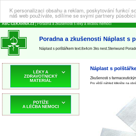
K personalizaci obsahu a reklam, poskytování funkcí s
náš web používáte, sdílíme se svými partnery působícím
ABC-LEKARNA.cz
| Poradna a zkušenosti s léky a léčbou nemocí
Poradna a zkušenosti Náplast s 
Náplast s polštářkem text.8x4cm 3ks nest.Steriwund Poradn
Náplast s polštářk
LÉKY A
ZDRAVOTNICKÝ
Zkušenosti s farmaceutickými
MATERIÁL
Pro větší náhled klikněte na obr
POTÍŽE
A LÉČBA NEMOCI