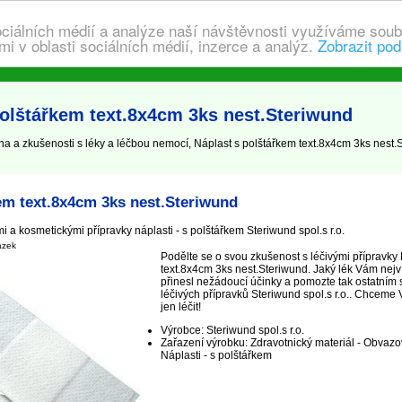
ociálních médií a analýze naší návštěvnosti využíváme soub
i v oblasti sociálních médií, inzerce a analýz.
Zobrazit pod
polštářkem text.8x4cm 3ks nest.Steriwund
a a zkušenosti s léky a léčbou nemocí, Náplast s polštářkem text.8x4cm 3ks nest.S
em text.8x4cm 3ks nest.Steriwund
 a kosmetickými přípravky náplasti - s polštářkem Steriwund spol.s r.o.
ázek
Podělte se o svou zkušenost s léčivými přípravky
text.8x4cm 3ks nest.Steriwund. Jaký lék Vám nej
přinesl nežádoucí účinky a pomozte tak ostatním 
léčivých přípravků Steriwund spol.s r.o.. Chceme 
jen léčit!
Výrobce: Steriwund spol.s r.o.
Zařazení výrobku: Zdravotnický materiál - Obvazový
Náplasti - s polštářkem