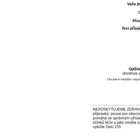
Vaše j
E
Pře
Text přís
Opišt
(kontrola
Chcete-li obdržet odp
NEPOSKYTUJEME ZDRAVOTNÍ P
přípravků, pouze pro obecn
pomáhá se správným užíváním
účinků léčiv a jako osvěta 
vytočte číslo 155.