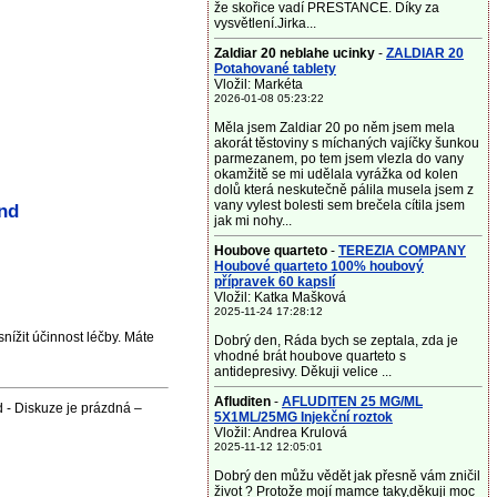
že skořice vadí PRESTANCE. Díky za
vysvětlení.Jirka...
Zaldiar 20 neblahe ucinky
-
ZALDIAR 20
Potahované tablety
Vložil: Markéta
2026-01-08 05:23:22
Měla jsem Zaldiar 20 po něm jsem mela
akorát těstoviny s míchaných vajíčky šunkou
parmezanem, po tem jsem vlezla do vany
okamžitě se mi udělala vyrážka od kolen
dolů která neskutečně pálila musela jsem z
vany vylest bolesti sem brečela cítila jsem
nd
jak mi nohy...
Houbove quarteto
-
TEREZIA COMPANY
Houbové quarteto 100% houbový
přípravek 60 kapslí
Vložil: Katka Mašková
2025-11-24 17:28:12
nížit účinnost léčby. Máte
Dobrý den, Ráda bych se zeptala, zda je
vhodné brát houbove quarteto s
antidepresivy. Děkuji velice ...
Afluditen
-
AFLUDITEN 25 MG/ML
 - Diskuze je prázdná –
5X1ML/25MG Injekční roztok
Vložil: Andrea Krulová
2025-11-12 12:05:01
Dobrý den můžu vědět jak přesně vám zničil
život ? Protože mojí mamce taky,děkuji moc