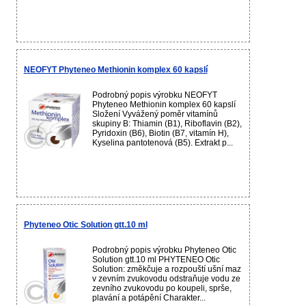
NEOFYT Phyteneo Methionin komplex 60 kapslí
Podrobný popis výrobku NEOFYT
Phyteneo Methionin komplex 60 kapslí
Složení Vyvážený poměr vitamínů
skupiny B: Thiamin (B1), Riboflavin (B2),
Pyridoxin (B6), Biotin (B7, vitamín H),
Kyselina pantotenová (B5). Extrakt p...
Phyteneo Otic Solution gtt.10 ml
Podrobný popis výrobku Phyteneo Otic
Solution gtt.10 ml PHYTENEO Otic
Solution: změkčuje a rozpouští ušní maz
v zevním zvukovodu odstraňuje vodu ze
zevního zvukovodu po koupeli, sprše,
plavání a potápění Charakter...