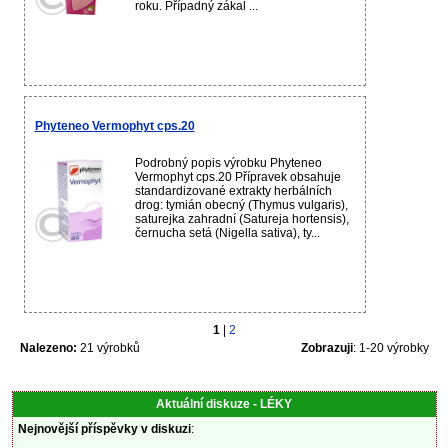
roku. Případný zákal ...
Phyteneo Vermophyt cps.20
Podrobný popis výrobku Phyteneo
Vermophyt cps.20 Přípravek obsahuje
standardizované extrakty herbálních
drog: tymián obecný (Thymus vulgaris),
saturejka zahradní (Satureja hortensis),
černucha setá (Nigella sativa), ty...
1
|
2
Nalezeno:
21 výrobků
Zobrazuji
: 1-20 výrobky
Aktuální diskuze - LÉKY
Nejnovější příspěvky v diskuzi
: