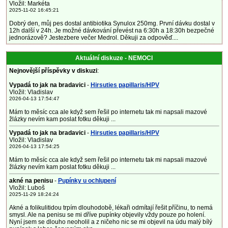
Vložil: Markéta
2025-11-02 16:45:21
Dobrý den, můj pes dostal antibiotika Synulox 250mg. První dávku dostal v
12h další v 24h. Je možné dávkování převést na 6:30h a 18:30h bezpečné
jednorázově? Jestezbere večer Medrol. Děkuji za odpověď....
Aktuální diskuze - NEMOCI
Nejnovější příspěvky v diskuzi
:
Vypadá to jak na bradavici
-
Hirsuties papillaris/HPV
Vložil: Vladislav
2026-04-13 17:54:47
Mám to měsíc cca ale když sem řešil po internetu tak mi napsali mazové
žlázky nevím kam poslat fotku děkuji ...
Vypadá to jak na bradavici
-
Hirsuties papillaris/HPV
Vložil: Vladislav
2026-04-13 17:54:25
Mám to měsíc cca ale když sem řešil po internetu tak mi napsali mazové
žlázky nevím kam poslat fotku děkuji ...
akné na penisu
-
Pupínky u ochlupení
Vložil: Luboš
2025-11-29 18:24:24
Akné a folikulitidou trpím dlouhodobě, lékaři odmítají řešit příčinu, to nemá
smysl. Ale na penisu se mi dříve pupínky objevily vždy pouze po holení.
Nyní jsem se dlouho neoholil a z ničeho nic se mi objevil na údu malý bílý