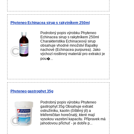
Phyteneo Echinacea sirup s rakytníkem 250ml
Podrobný popis výrobku Phyteneo
Echinacea sirup s rakytníkem 250ml
Charakteristika Echinaceový sirup
obsahuje vhodné množství třapatky
nachové (Echinacea purpurea). Jako
výchozí rostlinný materiál pro extrakci je
pou�...
Phyteneo gastrophyt 35g
Podrobný popis výrobku Phyteneo
gastrophyt 35g Obsahuje extrakt
ostružíníku, kaolin (čištěný jíl) a
trikřemičitan horečnatý, které mají
vysokou vazební kapacitu. Přípravek má
jahodovou příchuť - je dobře p...