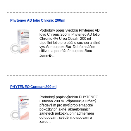
Phyteneo AD lotio Chronic 200ml
Podrobný popis výrobku Phyteneo AD
lotio Chronic 200ml Phyteneo AD lotio
Chronic 4% Urea Obsah: 200 ml
Lipofilní lotio pro péči o suchou a silně
vysušenou pokožku. Dobře snášen
citlivou a podrážděnou pokožkou.
Jemn�...
PHYTENEO Cutosan 200 ml
Podrobný popis výrobku PHYTENEO
Cutosan 200 ml Přípravek je určený
především pro mytí problematické
pokožky při akné, akneiformních
zánětech pokožky, při nadměrném
odlupování, svědění, otupování a
zarud...