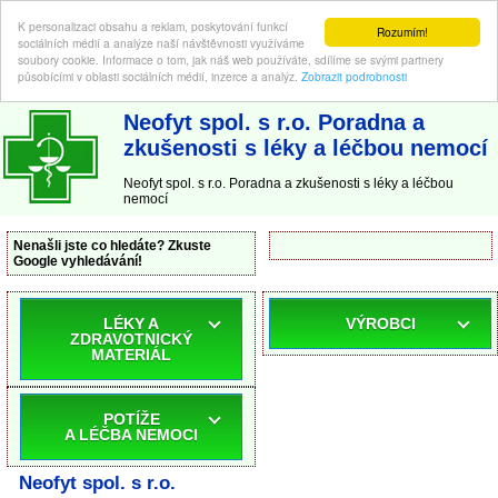
K personalizaci obsahu a reklam, poskytování funkcí
Rozumím!
sociálních médií a analýze naší návštěvnosti využíváme
soubory cookie. Informace o tom, jak náš web používáte, sdílíme se svými partnery
působícími v oblasti sociálních médií, inzerce a analýz.
Zobrazit podrobnosti
ABC-LEKARNA.cz
| Poradna a zkušenosti s léky a léčbou nemocí
Neofyt spol. s r.o. Poradna a
zkušenosti s léky a léčbou nemocí
Neofyt spol. s r.o. Poradna a zkušenosti s léky a léčbou
nemocí
Nenašli jste co hledáte? Zkuste
Google vyhledávání!
LÉKY A
VÝROBCI
ZDRAVOTNICKÝ
MATERIÁL
POTÍŽE
A LÉČBA NEMOCI
Neofyt spol. s r.o.