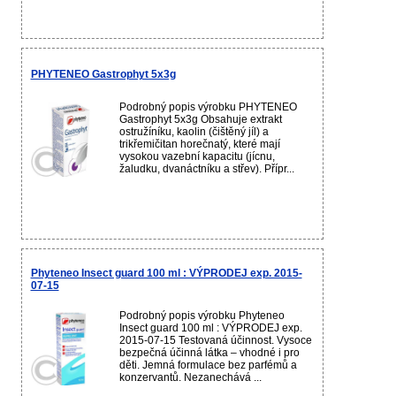
PHYTENEO Gastrophyt 5x3g
Podrobný popis výrobku PHYTENEO
Gastrophyt 5x3g Obsahuje extrakt
ostružíníku, kaolin (čištěný jíl) a
trikřemičitan horečnatý, které mají
vysokou vazební kapacitu (jícnu,
žaludku, dvanáctníku a střev). Přípr...
Phyteneo Insect guard 100 ml : VÝPRODEJ exp. 2015-
07-15
Podrobný popis výrobku Phyteneo
Insect guard 100 ml : VÝPRODEJ exp.
2015-07-15 Testovaná účinnost. Vysoce
bezpečná účinná látka – vhodné i pro
děti. Jemná formulace bez parfémů a
konzervantů. Nezanechává ...