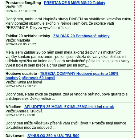
Prestance 5mg/5mg
-
PRESTANCE 5 MG/5 MG 20 Tablety
Vložil: Jiří
2026-02-17 10:38:29
Dobrý den, mohu brát idoplněk stravy DIABEN na stabilizaci krevního cukru,
který bohužel obsahuje skořici ? Někde jsem četl, že skořice vadí
PRESTANCE. Díky za vysvětlení.Jirka...
Zaldiar 20 neblahe ucinky
-
ZALDIAR 20 Potahované tablety
Vložil: Markéta
2026-01-08 05:23:22
Měla jsem Zaldiar 20 po něm jsem mela akorát těstoviny s míchaných
vajíčky šunkou parmezanem, po tem jsem vlezla do vany okamžitě se mi
udělala vyrážka od kolen dolů která neskutečně pálila musela jsem z vany
vylest bolesti sem brečela cítila jsem jak mi nohy...
Houbove quarteto
-
TEREZIA COMPANY Houbové quarteto 100%
houbový přípravek 60 kapslí
Vložil: Katka Mašková
2025-11-24 17:28:12
Dobrý den, Ráda bych se zeptala, zda je vhodné brát houbove quarteto s
antidepresivy. Děkuji velice ...
Afluditen
-
AFLUDITEN 25 MG/ML 5X1ML/25MG Injekční roztok
Vložil: Andrea Krulová
2025-11-12 12:05:01
Dobrý den můžu vědět jak přesně vám zničil život ? Protože mojí mamce
taky,děkuji moc za odpověď ...
Dávkování
-
SYNULOX 250 A.U.V. TBL 500