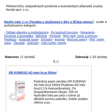
Přehled léčiv, ortopedických pomůcek a kosmetických přípravků značky
Neofyt spol. s r.o..
Neofyt spol. s r.o. Poradna a zkušenosti s léky a léčbou nemocí
- zvolte si
požadovanou kategorii:
-
Dětské vitamíny a multivitamíny
-
Po bodnutí hmyzem
-
Repelenty
-
Drogerie a kosmetika
-
Měsíček
-
Propolis
-
Mycí gely, oleje a emulze
-
Pedikúra
-
Klasické pasty
-
Dýchání
-
Imunita
-
Močové ústrojí
-
Pleť, nehty,
vlasy
-
Žaludek
-
Zažívání
-
Ušní svíčky, spreje
Nalezeno:
21 výrobků
Zobrazuji
: 1-20 výrobky
1
|
2
DR KONRAD AD lotio Acut 200ml
Podrobný popis výrobku DR KONRAD
AD lotio Acut 200ml Phyteneo AD lotio
Acut 0,1% Avenanthramidy, 2%
Dexpanthenolum Obsah: 200 ml
Hydrofilní lotio pro péči o mírně až
středně suchou pokožku. Dobře snášen
citlivou a po...