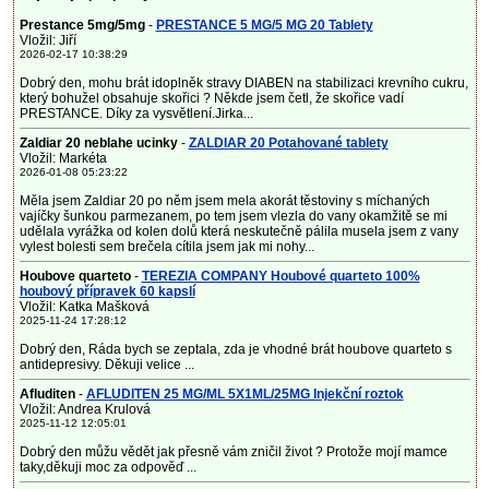
Prestance 5mg/5mg
-
PRESTANCE 5 MG/5 MG 20 Tablety
Vložil: Jiří
2026-02-17 10:38:29
Dobrý den, mohu brát idoplněk stravy DIABEN na stabilizaci krevního cukru,
který bohužel obsahuje skořici ? Někde jsem četl, že skořice vadí
PRESTANCE. Díky za vysvětlení.Jirka...
Zaldiar 20 neblahe ucinky
-
ZALDIAR 20 Potahované tablety
Vložil: Markéta
2026-01-08 05:23:22
Měla jsem Zaldiar 20 po něm jsem mela akorát těstoviny s míchaných
vajíčky šunkou parmezanem, po tem jsem vlezla do vany okamžitě se mi
udělala vyrážka od kolen dolů která neskutečně pálila musela jsem z vany
vylest bolesti sem brečela cítila jsem jak mi nohy...
Houbove quarteto
-
TEREZIA COMPANY Houbové quarteto 100%
houbový přípravek 60 kapslí
Vložil: Katka Mašková
2025-11-24 17:28:12
Dobrý den, Ráda bych se zeptala, zda je vhodné brát houbove quarteto s
antidepresivy. Děkuji velice ...
Afluditen
-
AFLUDITEN 25 MG/ML 5X1ML/25MG Injekční roztok
Vložil: Andrea Krulová
2025-11-12 12:05:01
Dobrý den můžu vědět jak přesně vám zničil život ? Protože mojí mamce
taky,děkuji moc za odpověď ...