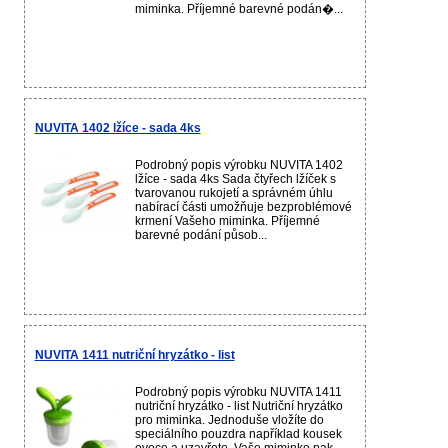
miminka. Příjemné barevné podán�...
NUVITA 1402 lžíce - sada 4ks
Podrobný popis výrobku NUVITA 1402
lžíce - sada 4ks Sada čtyřech lžíček s
tvarovanou rukojetí a správném úhlu
nabírací části umožňuje bezproblémové
krmení Vašeho miminka. Příjemné
barevné podání působ...
NUVITA 1411 nutriční hryzátko - list
Podrobný popis výrobku NUVITA 1411
nutriční hryzátko - list Nutriční hryzátko
pro miminka. Jednoduše vložíte do
speciálního pouzdra například kousek