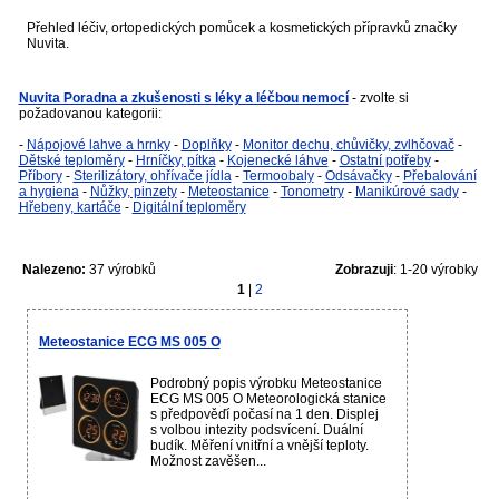
Přehled léčiv, ortopedických pomůcek a kosmetických přípravků značky
Nuvita.
Nuvita Poradna a zkušenosti s léky a léčbou nemocí
- zvolte si
požadovanou kategorii:
-
Nápojové lahve a hrnky
-
Doplňky
-
Monitor dechu, chůvičky, zvlhčovač
-
Dětské teploměry
-
Hrníčky, pítka
-
Kojenecké láhve
-
Ostatní potřeby
-
Příbory
-
Sterilizátory, ohřívače jídla
-
Termoobaly
-
Odsávačky
-
Přebalování
a hygiena
-
Nůžky, pinzety
-
Meteostanice
-
Tonometry
-
Manikúrové sady
-
Hřebeny, kartáče
-
Digitální teploměry
Nalezeno:
37 výrobků
Zobrazuji
: 1-20 výrobky
1
|
2
Meteostanice ECG MS 005 O
Podrobný popis výrobku Meteostanice
ECG MS 005 O Meteorologická stanice
s předpověďí počasí na 1 den. Displej
s volbou intezity podsvícení. Duální
budík. Měření vnitřní a vnější teploty.
Možnost zavěšen...