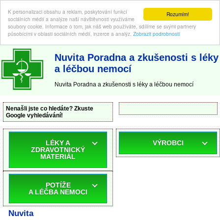
K personalizaci obsahu a reklam, poskytování funkcí
Rozumím!
sociálních médií a analýze naší návštěvnosti využíváme
soubory cookie. Informace o tom, jak náš web používáte, sdílíme se svými partnery
působícími v oblasti sociálních médií, inzerce a analýz.
Zobrazit podrobnosti
ABC-LEKARNA.cz
| Poradna a zkušenosti s léky a léčbou nemocí
Nuvita Poradna a zkušenosti s léky
a léčbou nemocí
Nuvita Poradna a zkušenosti s léky a léčbou nemocí
Nenašli jste co hledáte? Zkuste
Google vyhledávání!
LÉKY A
VÝROBCI
ZDRAVOTNICKÝ
MATERIÁL
POTÍŽE
A LÉČBA NEMOCI
Nuvita