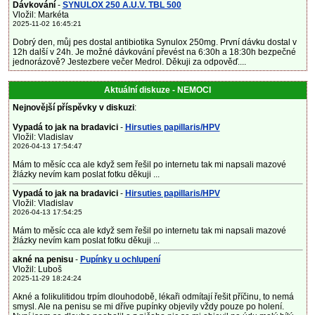
Dávkování
-
SYNULOX 250 A.U.V. TBL 500
Vložil: Markéta
2025-11-02 16:45:21
Dobrý den, můj pes dostal antibiotika Synulox 250mg. První dávku dostal v
12h další v 24h. Je možné dávkování převést na 6:30h a 18:30h bezpečné
jednorázově? Jestezbere večer Medrol. Děkuji za odpověď....
Aktuální diskuze - NEMOCI
Nejnovější příspěvky v diskuzi
:
Vypadá to jak na bradavici
-
Hirsuties papillaris/HPV
Vložil: Vladislav
2026-04-13 17:54:47
Mám to měsíc cca ale když sem řešil po internetu tak mi napsali mazové
žlázky nevím kam poslat fotku děkuji ...
Vypadá to jak na bradavici
-
Hirsuties papillaris/HPV
Vložil: Vladislav
2026-04-13 17:54:25
Mám to měsíc cca ale když sem řešil po internetu tak mi napsali mazové
žlázky nevím kam poslat fotku děkuji ...
akné na penisu
-
Pupínky u ochlupení
Vložil: Luboš
2025-11-29 18:24:24
Akné a folikulitidou trpím dlouhodobě, lékaři odmítají řešit příčinu, to nemá
smysl. Ale na penisu se mi dříve pupínky objevily vždy pouze po holení.