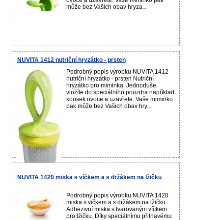
ovoce a uzavřete. Vaše miminko pak
může bez Vašich obav hryza...
NUVITA 1412 nutriční hryzátko - prsten
Podrobný popis výrobku NUVITA 1412
nutriční hryzátko - prsten Nutriční
hryzátko pro miminka. Jednoduše
vložíte do speciálního pouzdra například
kousek ovoce a uzavřete. Vaše miminko
pak může bez Vašich obav hry...
NUVITA 1420 miska s víčkem a s držákem na lžičku
Podrobný popis výrobku NUVITA 1420
miska s víčkem a s držákem na lžičku
Adhezivní miska s tvarovaným víčkem
pro lžičku. Díky speciálnímu přilnavému