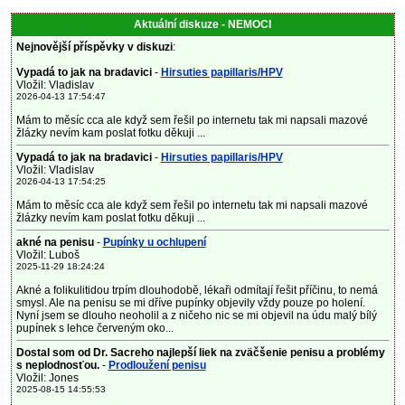
Aktuální diskuze - NEMOCI
Nejnovější příspěvky v diskuzi
:
Vypadá to jak na bradavici
-
Hirsuties papillaris/HPV
Vložil: Vladislav
2026-04-13 17:54:47
Mám to měsíc cca ale když sem řešil po internetu tak mi napsali mazové
žlázky nevím kam poslat fotku děkuji ...
Vypadá to jak na bradavici
-
Hirsuties papillaris/HPV
Vložil: Vladislav
2026-04-13 17:54:25
Mám to měsíc cca ale když sem řešil po internetu tak mi napsali mazové
žlázky nevím kam poslat fotku děkuji ...
akné na penisu
-
Pupínky u ochlupení
Vložil: Luboš
2025-11-29 18:24:24
Akné a folikulitidou trpím dlouhodobě, lékaři odmítají řešit příčinu, to nemá
smysl. Ale na penisu se mi dříve pupínky objevily vždy pouze po holení.
Nyní jsem se dlouho neoholil a z ničeho nic se mi objevil na údu malý bílý
pupínek s lehce červeným oko...
Dostal som od Dr. Sacreho najlepší liek na zväčšenie penisu a problémy
s neplodnosťou.
-
Prodloužení penisu
Vložil: Jones
2025-08-15 14:55:53