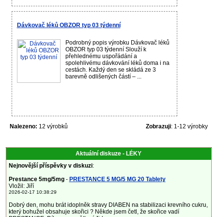
Dávkovač léků OBZOR typ 03 týdenní
Podrobný popis výrobku Dávkovač léků
OBZOR typ 03 týdenní Slouží k
přehlednému uspořádání a
spolehlivému dávkování léků doma i na
cestách. Každý den se skládá ze 3
barevně odlišených částí – ...
Nalezeno:
12 výrobků
Zobrazuji
: 1-12 výrobky
Aktuální diskuze - LÉKY
Nejnovější příspěvky v diskuzi
:
Prestance 5mg/5mg
-
PRESTANCE 5 MG/5 MG 20 Tablety
Vložil: Jiří
2026-02-17 10:38:29
Dobrý den, mohu brát idoplněk stravy DIABEN na stabilizaci krevního cukru,
který bohužel obsahuje skořici ? Někde jsem četl, že skořice vadí