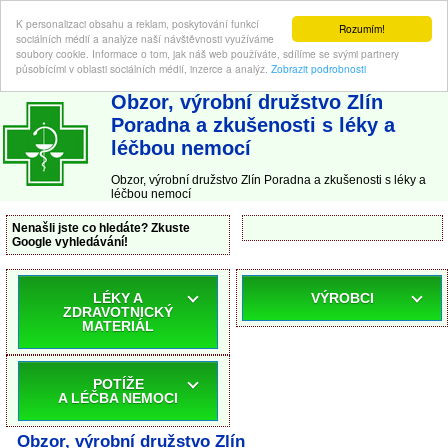
K personalizaci obsahu a reklam, poskytování funkcí
Rozumím!
sociálních médií a analýze naší návštěvnosti využíváme
soubory cookie. Informace o tom, jak náš web používáte, sdílíme se svými partnery
působícími v oblasti sociálních médií, inzerce a analýz.
Zobrazit podrobnosti
ABC-LEKARNA.cz
| Poradna a zkušenosti s léky a léčbou nemocí
Obzor, výrobní družstvo Zlín
Poradna a zkušenosti s léky a
léčbou nemocí
Obzor, výrobní družstvo Zlín Poradna a zkušenosti s léky a
léčbou nemocí
Nenašli jste co hledáte? Zkuste
Google vyhledávání!
LÉKY A
VÝROBCI
ZDRAVOTNICKÝ
MATERIÁL
POTÍŽE
A LÉČBA NEMOCI
Obzor, výrobní družstvo Zlín