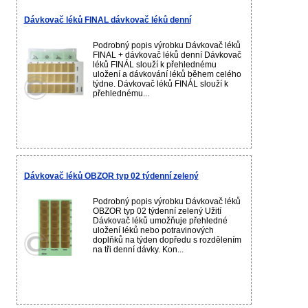
Dávkovač léků FINAL dávkovač léků denní
Podrobný popis výrobku Dávkovač léků
FINAL + dávkovač léků denní Dávkovač
léků FINÁL slouží k přehlednému
uložení a dávkování léků během celého
týdne. Dávkovač léků FINÁL slouží k
přehlednému...
Dávkovač léků OBZOR typ 02 týdenní zelený
Podrobný popis výrobku Dávkovač léků
OBZOR typ 02 týdenní zelený Užití
Dávkovač léků umožňuje přehledné
uložení léků nebo potravinových
doplňků na týden dopředu s rozdělením
na tři denní dávky. Kon...