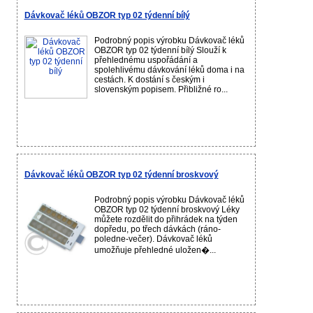
Dávkovač léků OBZOR typ 02 týdenní bílý
Podrobný popis výrobku Dávkovač léků
OBZOR typ 02 týdenní bílý Slouží k
přehlednému uspořádání a
spolehlivému dávkování léků doma i na
cestách. K dostání s českým i
slovenským popisem. Přibližné ro...
Dávkovač léků OBZOR typ 02 týdenní broskvový
Podrobný popis výrobku Dávkovač léků
OBZOR typ 02 týdenní broskvový Léky
můžete rozdělit do přihrádek na týden
dopředu, po třech dávkách (ráno-
poledne-večer). Dávkovač léků
umožňuje přehledné uložen�...