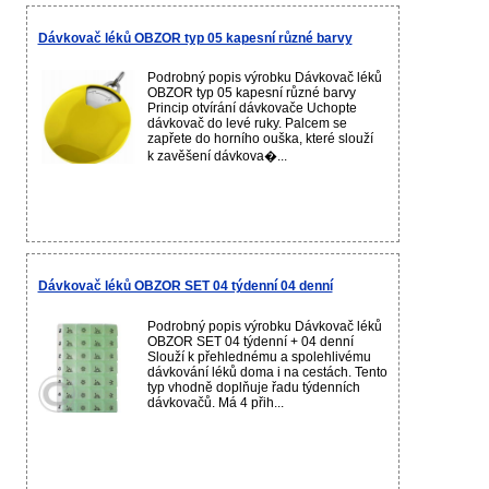
Dávkovač léků OBZOR typ 05 kapesní různé barvy
Podrobný popis výrobku Dávkovač léků
OBZOR typ 05 kapesní různé barvy
Princip otvírání dávkovače Uchopte
dávkovač do levé ruky. Palcem se
zapřete do horního ouška, které slouží
k zavěšení dávkova�...
Dávkovač léků OBZOR SET 04 týdenní 04 denní
Podrobný popis výrobku Dávkovač léků
OBZOR SET 04 týdenní + 04 denní
Slouží k přehlednému a spolehlivému
dávkování léků doma i na cestách. Tento
typ vhodně doplňuje řadu týdenních
dávkovačů. Má 4 přih...