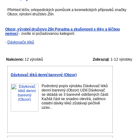
Přehled léčiv, ortopedických pomůcek a kosmetických přípravků značky
Obzor, výrobní družstvo Zlín.
Obzor, výrobní družstvo Zlín Poradna a zkušenosti s léky a léčbou
nemocí
- zvolte si požadovanou kategorii:
-
Dávkovače léků
Nalezeno:
12 výrobků
Zobrazuji
: 1-12 výrobky
Dávkovač léků denní barevný (Obzor)
Podrobný popis výrobku Dávkovač léků
denní barevný (Obzor) Užití Dávkovač
se skládá se 3 barevně odlišených částí.
Každá část se snadno otevírá, zatímco
ostatní dávky léků zůstávají pečlivě
uzav...