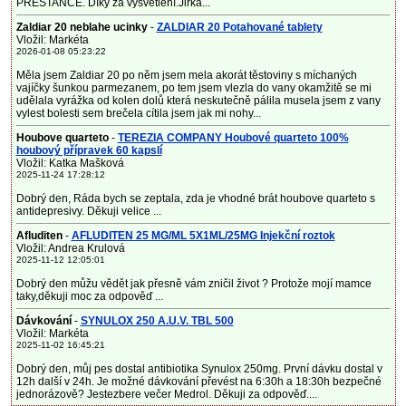
PRESTANCE. Díky za vysvětlení.Jirka...
Zaldiar 20 neblahe ucinky
-
ZALDIAR 20 Potahované tablety
Vložil: Markéta
2026-01-08 05:23:22
Měla jsem Zaldiar 20 po něm jsem mela akorát těstoviny s míchaných
vajíčky šunkou parmezanem, po tem jsem vlezla do vany okamžitě se mi
udělala vyrážka od kolen dolů která neskutečně pálila musela jsem z vany
vylest bolesti sem brečela cítila jsem jak mi nohy...
Houbove quarteto
-
TEREZIA COMPANY Houbové quarteto 100%
houbový přípravek 60 kapslí
Vložil: Katka Mašková
2025-11-24 17:28:12
Dobrý den, Ráda bych se zeptala, zda je vhodné brát houbove quarteto s
antidepresivy. Děkuji velice ...
Afluditen
-
AFLUDITEN 25 MG/ML 5X1ML/25MG Injekční roztok
Vložil: Andrea Krulová
2025-11-12 12:05:01
Dobrý den můžu vědět jak přesně vám zničil život ? Protože mojí mamce
taky,děkuji moc za odpověď ...
Dávkování
-
SYNULOX 250 A.U.V. TBL 500
Vložil: Markéta
2025-11-02 16:45:21
Dobrý den, můj pes dostal antibiotika Synulox 250mg. První dávku dostal v
12h další v 24h. Je možné dávkování převést na 6:30h a 18:30h bezpečné
jednorázově? Jestezbere večer Medrol. Děkuji za odpověď....