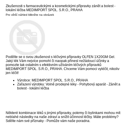
Zkušenosti s farmaceutickými a kosmetickými přípravky zánět a bolest -
lokální léčba MEDIMPORT SPOL. S.R.O., PRAHA
Pro větší náhled klikněte na obrázek
Podělte se o svou zkušenost s léčivými přípravky OLFEN 1X20GM Gel.
Jaký lék Vám nejvíce pomohl či naopak přinesl nežádoucí účinky a
pomozte tak ostatním s efektivním užíváním léčivých přípravků
MEDIMPORT SPOL. S.R.O., PRAHA. Chceme Vám pomoci vyléčit, nikoliv
jen léčit!
Výrobce: MEDIMPORT SPOL. S.R.O., PRAHA
Zařazení výrobku: Volně prodejné léky - Pohybový aparát - Zánět a
bolest - lokální léčba
Některé kombinace léků s jinými přípravky, pokrmy či bylinkami mohou mít
neblahé následky na naše zdraví a snížit účinnost léčby. Máte problémy?
Sdělte nám své příznaky - Pomůže vám naše poradna.