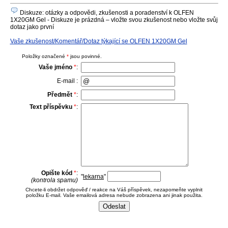
Diskuze: otázky a odpovědi, zkušenosti a poradenství k OLFEN
1X20GM Gel - Diskuze je prázdná – vložte svou zkušenost nebo vložte svůj
dotaz jako první
Vaše zkušenost/Komentář/Dotaz týkající se OLFEN 1X20GM Gel
Položky označené
*
jsou povinné.
Vaše jméno
*
:
E-mail :
Předmět
*
:
Text příspěvku
*
:
Opište kód
*
:
"
lekarna
"
(kontrola spamu)
Chcete-li obdržet odpověď / reakce na Váš příspěvek, nezapomeňte vyplnit
položku E-mail. Vaše emailová adresa nebude zobrazena ani jinak použita.