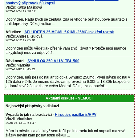
houbový přípravek 60 kapslí
Vložil: Katka Mašková
2025-11-24 17:28:12
Dobrý den, Ráda bych se zeptala, zda je vhodné brát houbove quarteto s
antidepresivy. Děkuji velice ...
Afluditen
-
AFLUDITEN 25 MG/ML 5X1ML/25MG Injekční roztok
Vložil: Andrea Krulová
2025-11-12 12:05:01
Dobrý den můžu vědět jak přesně vám zničil život ? Protože mojí mamce
taky,děkuji moc za odpověď ...
Dávkování
-
SYNULOX 250 A.U.V. TBL 500
Vložil: Markéta
2025-11-02 16:45:21
Dobrý den, můj pes dostal antibiotika Synulox 250mg. První dávku dostal v
12h další v 24h. Je možné dávkování převést na 6:30h a 18:30h bezpečné
jednorázově? Jestezbere večer Medrol. Děkuji za odpověď....
Aktuální diskuze - NEMOCI
Nejnovější příspěvky v diskuzi
:
Vypadá to jak na bradavici
-
Hirsuties papillaris/HPV
Vložil: Vladislav
2026-04-13 17:54:47
Mám to měsíc cca ale když sem řešil po internetu tak mi napsali mazové
žlázky nevím kam poslat fotku děkuji ...