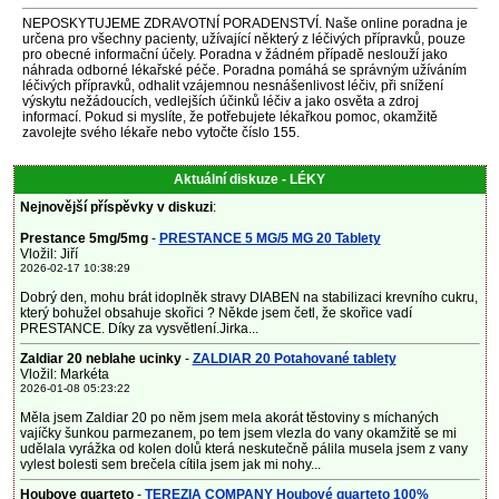
NEPOSKYTUJEME ZDRAVOTNÍ PORADENSTVÍ. Naše online poradna je
určena pro všechny pacienty, užívající některý z léčivých přípravků, pouze
pro obecné informační účely. Poradna v žádném případě neslouží jako
náhrada odborné lékařské péče. Poradna pomáhá se správným užíváním
léčivých přípravků, odhalit vzájemnou nesnášenlivost léčiv, při snížení
výskytu nežádoucích, vedlejších účinků léčiv a jako osvěta a zdroj
informací. Pokud si myslíte, že potřebujete lékařkou pomoc, okamžitě
zavolejte svého lékaře nebo vytočte číslo 155.
Aktuální diskuze - LÉKY
Nejnovější příspěvky v diskuzi
:
Prestance 5mg/5mg
-
PRESTANCE 5 MG/5 MG 20 Tablety
Vložil: Jiří
2026-02-17 10:38:29
Dobrý den, mohu brát idoplněk stravy DIABEN na stabilizaci krevního cukru,
který bohužel obsahuje skořici ? Někde jsem četl, že skořice vadí
PRESTANCE. Díky za vysvětlení.Jirka...
Zaldiar 20 neblahe ucinky
-
ZALDIAR 20 Potahované tablety
Vložil: Markéta
2026-01-08 05:23:22
Měla jsem Zaldiar 20 po něm jsem mela akorát těstoviny s míchaných
vajíčky šunkou parmezanem, po tem jsem vlezla do vany okamžitě se mi
udělala vyrážka od kolen dolů která neskutečně pálila musela jsem z vany
vylest bolesti sem brečela cítila jsem jak mi nohy...
Houbove quarteto
-
TEREZIA COMPANY Houbové quarteto 100%