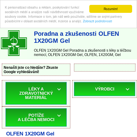
K personalizaci obsahu a reklam, poskytování funkcí
Rozumím!
sociálních médií a analýze naší návštěvnosti využíváme
soubory cookie. Informace o tom, jak náš web používáte, sdílíme se svými partnery
působícími v oblasti sociálních médií, inzerce a analýz.
Zobrazit podrobnosti
ABC-LEKARNA.cz
| Poradna a zkušenosti s léky a léčbou nemocí
Poradna a zkušenosti OLFEN
1X20GM Gel
OLFEN 1X20GM Gel Poradna a zkušenosti s léky a léčbou
nemocí, OLFEN 1X20GM Gel, OLFEN, 1X20GM, Gel
Nenašli jste co hledáte? Zkuste
Google vyhledávání!
LÉKY A
VÝROBCI
ZDRAVOTNICKÝ
MATERIÁL
POTÍŽE
A LÉČBA NEMOCI
OLFEN 1X20GM Gel