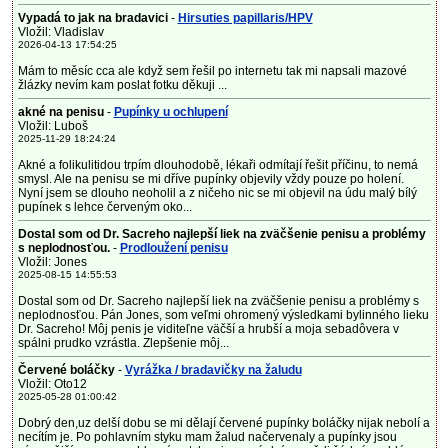
Vypadá to jak na bradavici
-
Hirsuties papillaris/HPV
Vložil: Vladislav
2026-04-13 17:54:25
Mám to měsíc cca ale když sem řešil po internetu tak mi napsali mazové
žlázky nevím kam poslat fotku děkuji ...
akné na penisu
-
Pupínky u ochlupení
Vložil: Luboš
2025-11-29 18:24:24
Akné a folikulitidou trpím dlouhodobě, lékaři odmítají řešit příčinu, to nemá
smysl. Ale na penisu se mi dříve pupínky objevily vždy pouze po holení.
Nyní jsem se dlouho neoholil a z ničeho nic se mi objevil na údu malý bílý
pupínek s lehce červeným oko...
Dostal som od Dr. Sacreho najlepší liek na zväčšenie penisu a problémy
s neplodnosťou.
-
Prodloužení penisu
Vložil: Jones
2025-08-15 14:55:53
Dostal som od Dr. Sacreho najlepší liek na zväčšenie penisu a problémy s
neplodnosťou. Pán Jones, som veľmi ohromený výsledkami bylinného lieku
Dr. Sacreho! Môj penis je viditeľne väčší a hrubší a moja sebadôvera v
spálni prudko vzrástla. Zlepšenie môj...
Červené boláčky
-
Vyrážka / bradavičky na žaludu
Vložil: Oto12
2025-05-28 01:00:42
Dobrý den,uz delší dobu se mi dělají červené pupínky boláčky nijak nebolí a
necítím je. Po pohlavním styku mam žalud načervenaly a pupínky jsou