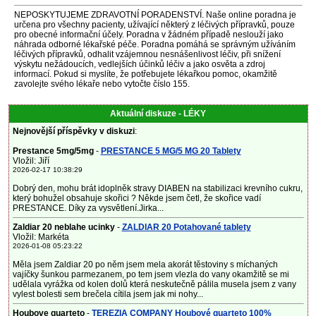
NEPOSKYTUJEME ZDRAVOTNÍ PORADENSTVÍ. Naše online poradna je
určena pro všechny pacienty, užívající některý z léčivých přípravků, pouze
pro obecné informační účely. Poradna v žádném případě neslouží jako
náhrada odborné lékařské péče. Poradna pomáhá se správným užíváním
léčivých přípravků, odhalit vzájemnou nesnášenlivost léčiv, při snížení
výskytu nežádoucích, vedlejších účinků léčiv a jako osvěta a zdroj
informací. Pokud si myslíte, že potřebujete lékařkou pomoc, okamžitě
zavolejte svého lékaře nebo vytočte číslo 155.
Aktuální diskuze - LÉKY
Nejnovější příspěvky v diskuzi
:
Prestance 5mg/5mg
-
PRESTANCE 5 MG/5 MG 20 Tablety
Vložil: Jiří
2026-02-17 10:38:29
Dobrý den, mohu brát idoplněk stravy DIABEN na stabilizaci krevního cukru,
který bohužel obsahuje skořici ? Někde jsem četl, že skořice vadí
PRESTANCE. Díky za vysvětlení.Jirka...
Zaldiar 20 neblahe ucinky
-
ZALDIAR 20 Potahované tablety
Vložil: Markéta
2026-01-08 05:23:22
Měla jsem Zaldiar 20 po něm jsem mela akorát těstoviny s míchaných
vajíčky šunkou parmezanem, po tem jsem vlezla do vany okamžitě se mi
udělala vyrážka od kolen dolů která neskutečně pálila musela jsem z vany
vylest bolesti sem brečela cítila jsem jak mi nohy...
Houbove quarteto
-
TEREZIA COMPANY Houbové quarteto 100%