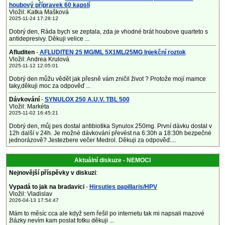
houbový přípravek 60 kapslí
Vložil: Katka Mašková
2025-11-24 17:28:12
Dobrý den, Ráda bych se zeptala, zda je vhodné brát houbove quarteto s
antidepresivy. Děkuji velice ...
Afluditen
-
AFLUDITEN 25 MG/ML 5X1ML/25MG Injekční roztok
Vložil: Andrea Krulová
2025-11-12 12:05:01
Dobrý den můžu vědět jak přesně vám zničil život ? Protože mojí mamce
taky,děkuji moc za odpověď ...
Dávkování
-
SYNULOX 250 A.U.V. TBL 500
Vložil: Markéta
2025-11-02 16:45:21
Dobrý den, můj pes dostal antibiotika Synulox 250mg. První dávku dostal v
12h další v 24h. Je možné dávkování převést na 6:30h a 18:30h bezpečné
jednorázově? Jestezbere večer Medrol. Děkuji za odpověď....
Aktuální diskuze - NEMOCI
Nejnovější příspěvky v diskuzi
:
Vypadá to jak na bradavici
-
Hirsuties papillaris/HPV
Vložil: Vladislav
2026-04-13 17:54:47
Mám to měsíc cca ale když sem řešil po internetu tak mi napsali mazové
žlázky nevím kam poslat fotku děkuji ...