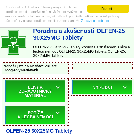
K personalizaci obsahu a reklam, poskytování funkcí
Rozumím!
sociálních médií a analýze naší návštěvnosti využíváme
soubory cookie. Informace o tom, jak náš web používáte, sdílíme se svými partnery
působícími v oblasti sociálních médií, inzerce a analýz.
Zobrazit podrobnosti
ABC-LEKARNA.cz
| Poradna a zkušenosti s léky a léčbou nemocí
Poradna a zkušenosti OLFEN-25
30X25MG Tablety
OLFEN-25 30X25MG Tablety Poradna a zkušenosti s léky a
léčbou nemocí, OLFEN-25 30X25MG Tablety, OLFEN-25,
30X25MG, Tablety
Nenašli jste co hledáte? Zkuste
Google vyhledávání!
LÉKY A
VÝROBCI
ZDRAVOTNICKÝ
MATERIÁL
POTÍŽE
A LÉČBA NEMOCI
OLFEN-25 30X25MG Tablety