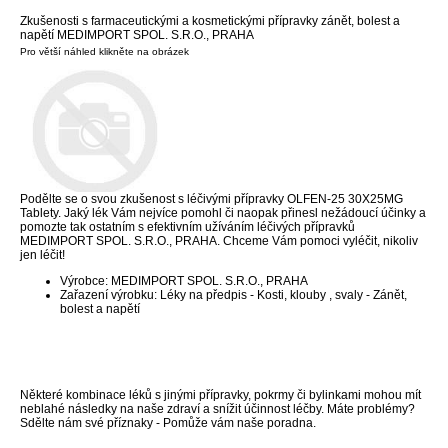
Zkušenosti s farmaceutickými a kosmetickými přípravky zánět, bolest a
napětí MEDIMPORT SPOL. S.R.O., PRAHA
Pro větší náhled klikněte na obrázek
Podělte se o svou zkušenost s léčivými přípravky OLFEN-25 30X25MG
Tablety. Jaký lék Vám nejvíce pomohl či naopak přinesl nežádoucí účinky a
pomozte tak ostatním s efektivním užíváním léčivých přípravků
MEDIMPORT SPOL. S.R.O., PRAHA. Chceme Vám pomoci vyléčit, nikoliv
jen léčit!
Výrobce: MEDIMPORT SPOL. S.R.O., PRAHA
Zařazení výrobku: Léky na předpis - Kosti, klouby , svaly - Zánět,
bolest a napětí
Některé kombinace léků s jinými přípravky, pokrmy či bylinkami mohou mít
neblahé následky na naše zdraví a snížit účinnost léčby. Máte problémy?
Sdělte nám své příznaky - Pomůže vám naše poradna.