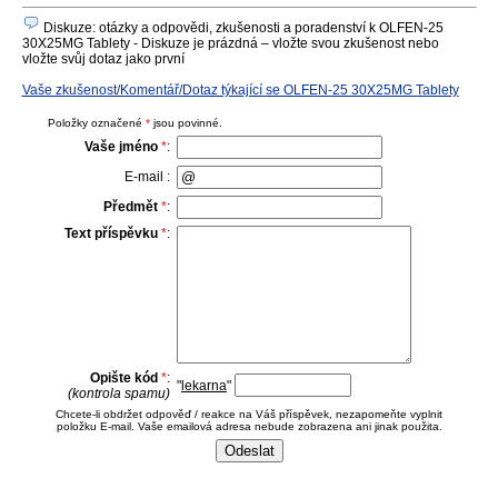
Diskuze: otázky a odpovědi, zkušenosti a poradenství k OLFEN-25
30X25MG Tablety - Diskuze je prázdná – vložte svou zkušenost nebo
vložte svůj dotaz jako první
Vaše zkušenost/Komentář/Dotaz týkající se OLFEN-25 30X25MG Tablety
Položky označené
*
jsou povinné.
Vaše jméno
*
:
E-mail :
Předmět
*
:
Text příspěvku
*
:
Opište kód
*
:
"
lekarna
"
(kontrola spamu)
Chcete-li obdržet odpověď / reakce na Váš příspěvek, nezapomeňte vyplnit
položku E-mail. Vaše emailová adresa nebude zobrazena ani jinak použita.