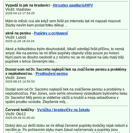
Vypadá to jak na bradavici
-
Hirsuties papillaris/HPV
Vložil: Vladislav
2026-04-13 17:54:25
Mám to měsíc cca ale když sem řešil po internetu tak mi napsali mazové
žlázky nevím kam poslat fotku děkuji ...
akné na penisu
-
Pupínky u ochlupení
Vložil: Luboš
2025-11-29 18:24:24
Akné a folikulitidou trpím dlouhodobě, lékaři odmítají řešit příčinu, to nemá
smysl. Ale na penisu se mi dříve pupínky objevily vždy pouze po holení.
Nyní jsem se dlouho neoholil a z ničeho nic se mi objevil na údu malý bílý
pupínek s lehce červeným oko...
Dostal som od Dr. Sacreho najlepší liek na zväčšenie penisu a problémy
s neplodnosťou.
-
Prodloužení penisu
Vložil: Jones
2025-08-15 14:55:53
Dostal som od Dr. Sacreho najlepší liek na zväčšenie penisu a problémy s
neplodnosťou. Pán Jones, som veľmi ohromený výsledkami bylinného lieku
Dr. Sacreho! Môj penis je viditeľne väčší a hrubší a moja sebadôvera v
spálni prudko vzrástla. Zlepšenie môj...
Červené boláčky
-
Vyrážka / bradavičky na žaludu
Vložil: Oto12
2025-05-28 01:00:42
Dobrý den,uz delší dobu se mi dělají červené pupínky boláčky nijak nebolí a
necítím je. Po pohlavním styku mam žalud načervenaly a pupínky jsou