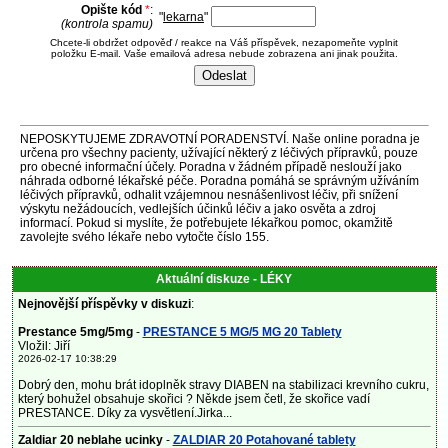
Opište kód
*
:
"
lekarna
"
(kontrola spamu)
Chcete-li obdržet odpověď / reakce na Váš příspěvek, nezapomeňte vyplnit
položku E-mail. Vaše emailová adresa nebude zobrazena ani jinak použita.
NEPOSKYTUJEME ZDRAVOTNÍ PORADENSTVÍ. Naše online poradna je
určena pro všechny pacienty, užívající některý z léčivých přípravků, pouze
pro obecné informační účely. Poradna v žádném případě neslouží jako
náhrada odborné lékařské péče. Poradna pomáhá se správným užíváním
léčivých přípravků, odhalit vzájemnou nesnášenlivost léčiv, při snížení
výskytu nežádoucích, vedlejších účinků léčiv a jako osvěta a zdroj
informací. Pokud si myslíte, že potřebujete lékařkou pomoc, okamžitě
zavolejte svého lékaře nebo vytočte číslo 155.
Aktuální diskuze - LÉKY
Nejnovější příspěvky v diskuzi
:
Prestance 5mg/5mg
-
PRESTANCE 5 MG/5 MG 20 Tablety
Vložil: Jiří
2026-02-17 10:38:29
Dobrý den, mohu brát idoplněk stravy DIABEN na stabilizaci krevního cukru,
který bohužel obsahuje skořici ? Někde jsem četl, že skořice vadí
PRESTANCE. Díky za vysvětlení.Jirka...
Zaldiar 20 neblahe ucinky
-
ZALDIAR 20 Potahované tablety