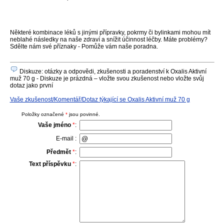
Některé kombinace léků s jinými přípravky, pokrmy či bylinkami mohou mít
neblahé následky na naše zdraví a snížit účinnost léčby. Máte problémy?
Sdělte nám své příznaky - Pomůže vám naše poradna.
Diskuze: otázky a odpovědi, zkušenosti a poradenství k Oxalis Aktivní
muž 70 g - Diskuze je prázdná – vložte svou zkušenost nebo vložte svůj
dotaz jako první
Vaše zkušenost/Komentář/Dotaz týkající se Oxalis Aktivní muž 70 g
Položky označené
*
jsou povinné.
Vaše jméno
*
:
E-mail :
Předmět
*
:
Text příspěvku
*
: