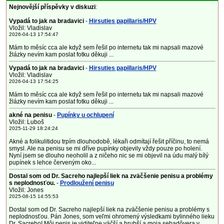
Nejnovější příspěvky v diskuzi
:
Vypadá to jak na bradavici
-
Hirsuties papillaris/HPV
Vložil: Vladislav
2026-04-13 17:54:47
Mám to měsíc cca ale když sem řešil po internetu tak mi napsali mazové
žlázky nevím kam poslat fotku děkuji ...
Vypadá to jak na bradavici
-
Hirsuties papillaris/HPV
Vložil: Vladislav
2026-04-13 17:54:25
Mám to měsíc cca ale když sem řešil po internetu tak mi napsali mazové
žlázky nevím kam poslat fotku děkuji ...
akné na penisu
-
Pupínky u ochlupení
Vložil: Luboš
2025-11-29 18:24:24
Akné a folikulitidou trpím dlouhodobě, lékaři odmítají řešit příčinu, to nemá
smysl. Ale na penisu se mi dříve pupínky objevily vždy pouze po holení.
Nyní jsem se dlouho neoholil a z ničeho nic se mi objevil na údu malý bílý
pupínek s lehce červeným oko...
Dostal som od Dr. Sacreho najlepší liek na zväčšenie penisu a problémy
s neplodnosťou.
-
Prodloužení penisu
Vložil: Jones
2025-08-15 14:55:53
Dostal som od Dr. Sacreho najlepší liek na zväčšenie penisu a problémy s
neplodnosťou. Pán Jones, som veľmi ohromený výsledkami bylinného lieku
Dr. Sacreho! Môj penis je viditeľne väčší a hrubší a moja sebadôvera v