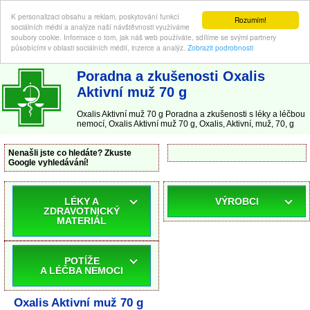
K personalizaci obsahu a reklam, poskytování funkcí
Rozumím!
sociálních médií a analýze naší návštěvnosti využíváme
soubory cookie. Informace o tom, jak náš web používáte, sdílíme se svými partnery
působícími v oblasti sociálních médií, inzerce a analýz.
Zobrazit podrobnosti
ABC-LEKARNA.cz
| Poradna a zkušenosti s léky a léčbou nemocí
Poradna a zkušenosti Oxalis
Aktivní muž 70 g
Oxalis Aktivní muž 70 g Poradna a zkušenosti s léky a léčbou
nemocí, Oxalis Aktivní muž 70 g, Oxalis, Aktivní, muž, 70, g
Nenašli jste co hledáte? Zkuste
Google vyhledávání!
LÉKY A
VÝROBCI
ZDRAVOTNICKÝ
MATERIÁL
POTÍŽE
A LÉČBA NEMOCI
Oxalis Aktivní muž 70 g