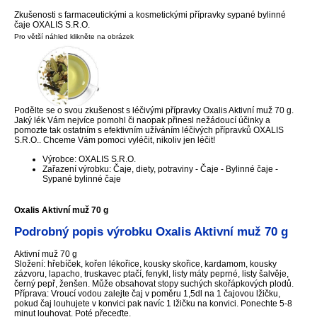
Zkušenosti s farmaceutickými a kosmetickými přípravky sypané bylinné
čaje OXALIS S.R.O.
Pro větší náhled klikněte na obrázek
Podělte se o svou zkušenost s léčivými přípravky Oxalis Aktivní muž 70 g.
Jaký lék Vám nejvíce pomohl či naopak přinesl nežádoucí účinky a
pomozte tak ostatním s efektivním užíváním léčivých přípravků OXALIS
S.R.O.. Chceme Vám pomoci vyléčit, nikoliv jen léčit!
Výrobce: OXALIS S.R.O.
Zařazení výrobku: Čaje, diety, potraviny - Čaje - Bylinné čaje -
Sypané bylinné čaje
Oxalis Aktivní muž 70 g
Podrobný popis výrobku Oxalis Aktivní muž 70 g
Aktivní muž 70 g
Složení: hřebíček, kořen lékořice, kousky skořice, kardamom, kousky
zázvoru, lapacho, truskavec ptačí, fenykl, listy máty peprné, listy šalvěje,
černý pepř, ženšen. Může obsahovat stopy suchých skořápkových plodů.
Příprava: Vroucí vodou zalejte čaj v poměru 1,5dl na 1 čajovou lžičku,
pokud čaj louhujete v konvici pak navíc 1 lžičku na konvici. Ponechte 5-8
minut louhovat. Poté přeceďte.