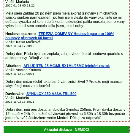
Vložil: Markéta
2026-01-08 05:23:22
Měla jsem Zaldiar 20 po něm jsem mela akorát těstoviny s míchaných
vajíčky šunkou parmezanem, po tem jsem vlezla do vany okamžitě se mi
udělala vyrážka od kolen dolů která neskutečně pálila musela jsem z vany
vylest bolesti sem brečela cítila jsem jak mi nohy...
Houbove quarteto
-
TEREZIA COMPANY Houbové quarteto 100%
houbový přípravek 60 kapslí
Vložil: Katka Mašková
2025-11-24 17:28:12
Dobrý den, Ráda bych se zeptala, zda je vhodné brát houbove quarteto s
antidepresivy. Děkuji velice ...
Afluditen
-
AFLUDITEN 25 MG/ML 5X1ML/25MG Injekční roztok
Vložil: Andrea Krulová
2025-11-12 12:05:01
Dobrý den můžu vědět jak přesně vám zničil život ? Protože mojí mamce
taky,děkuji moc za odpověď ...
Dávkování
-
SYNULOX 250 A.U.V. TBL 500
Vložil: Markéta
2025-11-02 16:45:21
Dobrý den, můj pes dostal antibiotika Synulox 250mg. První dávku dostal v
12h další v 24h. Je možné dávkování převést na 6:30h a 18:30h bezpečné
jednorázově? Jestezbere večer Medrol. Děkuji za odpověď....
Aktuální diskuze - NEMOCI