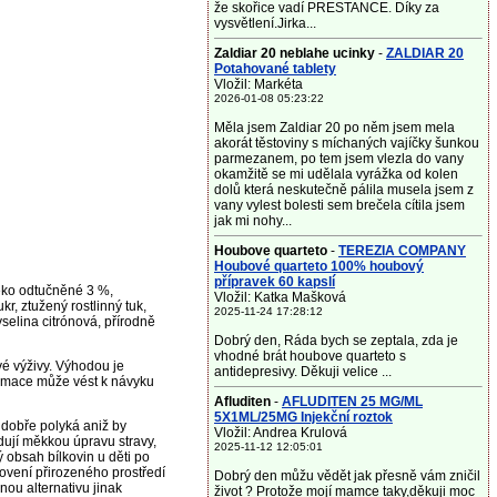
že skořice vadí PRESTANCE. Díky za
vysvětlení.Jirka...
Zaldiar 20 neblahe ucinky
-
ZALDIAR 20
Potahované tablety
Vložil: Markéta
2026-01-08 05:23:22
Měla jsem Zaldiar 20 po něm jsem mela
akorát těstoviny s míchaných vajíčky šunkou
parmezanem, po tem jsem vlezla do vany
okamžitě se mi udělala vyrážka od kolen
dolů která neskutečně pálila musela jsem z
vany vylest bolesti sem brečela cítila jsem
jak mi nohy...
Houbove quarteto
-
TEREZIA COMPANY
Houbové quarteto 100% houbový
přípravek 60 kapslí
éko odtučněné 3 %,
Vložil: Katka Mašková
kr, ztužený rostlinný tuk,
2025-11-24 17:28:12
selina citrónová, přírodně
Dobrý den, Ráda bych se zeptala, zda je
vhodné brát houbove quarteto s
vé výživy. Výhodou je
antidepresivy. Děkuji velice ...
zumace může vést k návyku
Afluditen
-
AFLUDITEN 25 MG/ML
5X1ML/25MG Injekční roztok
e dobře polyká aniž by
Vložil: Andrea Krulová
dují měkkou úpravu stravy,
2025-11-12 12:05:01
 obsah bílkovin u děti po
ovení přirozeného prostředí
Dobrý den můžu vědět jak přesně vám zničil
nou alternativu jinak
život ? Protože mojí mamce taky,děkuji moc