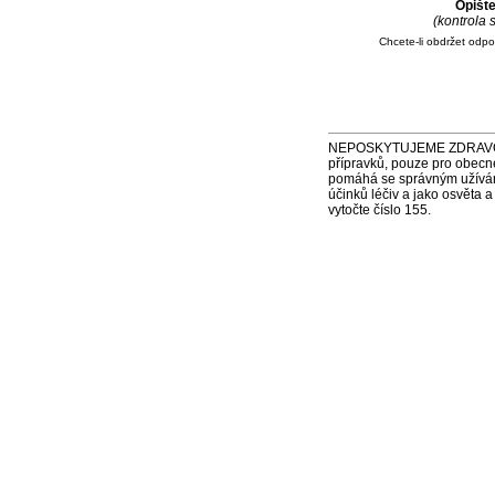
Opišt
(kontrola
Chcete-li obdržet odp
NEPOSKYTUJEME ZDRAVOTNÍ P
přípravků, pouze pro obecn
pomáhá se správným užíváním
účinků léčiv a jako osvěta 
vytočte číslo 155.