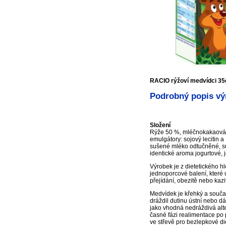
RACIO rýžoví medvídci 35
Podrobný popis vý
Složení
Rýže 50 %, mléčnokakaová p
emulgátory: sojový lecitin a
sušené mléko odtučněné, suše
identické aroma jogurtové, j
Výrobek je z dietetického hl
jednoporcové balení, které
přejídání, obezitě nebo kaz
Medvídek je křehký a současn
dráždil dutinu ústní nebo d
jako vhodná nedráždivá alte
časné fázi realimentace po 
ve střevě pro bezlepkové di