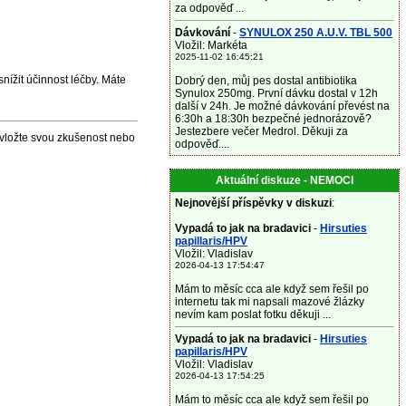
za odpověď ...
Dávkování
-
SYNULOX 250 A.U.V. TBL 500
Vložil: Markéta
2025-11-02 16:45:21
nížit účinnost léčby. Máte
Dobrý den, můj pes dostal antibiotika
Synulox 250mg. První dávku dostal v 12h
další v 24h. Je možné dávkování převést na
6:30h a 18:30h bezpečné jednorázově?
Jestezbere večer Medrol. Děkuji za
 vložte svou zkušenost nebo
odpověď....
Aktuální diskuze - NEMOCI
Nejnovější příspěvky v diskuzi
:
Vypadá to jak na bradavici
-
Hirsuties
papillaris/HPV
Vložil: Vladislav
2026-04-13 17:54:47
Mám to měsíc cca ale když sem řešil po
internetu tak mi napsali mazové žlázky
nevím kam poslat fotku děkuji ...
Vypadá to jak na bradavici
-
Hirsuties
papillaris/HPV
Vložil: Vladislav
2026-04-13 17:54:25
Mám to měsíc cca ale když sem řešil po