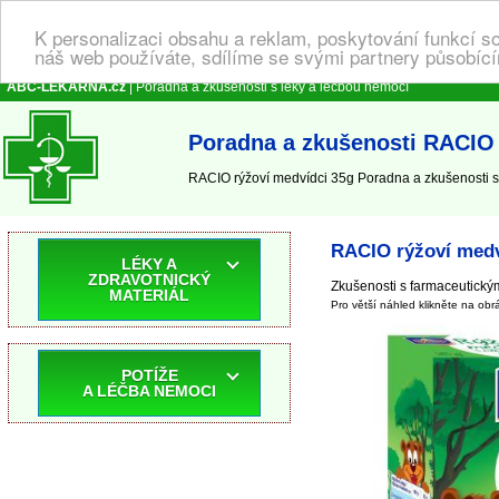
K personalizaci obsahu a reklam, poskytování funkcí s
náš web používáte, sdílíme se svými partnery působícím
ABC-LEKARNA.cz
| Poradna a zkušenosti s léky a léčbou nemocí
Poradna a zkušenosti RACIO 
RACIO rýžoví medvídci 35g Poradna a zkušenosti s 
RACIO rýžoví medv
LÉKY A
ZDRAVOTNICKÝ
Zkušenosti s farmaceutický
MATERIÁL
Pro větší náhled klikněte na obr
POTÍŽE
A LÉČBA NEMOCI