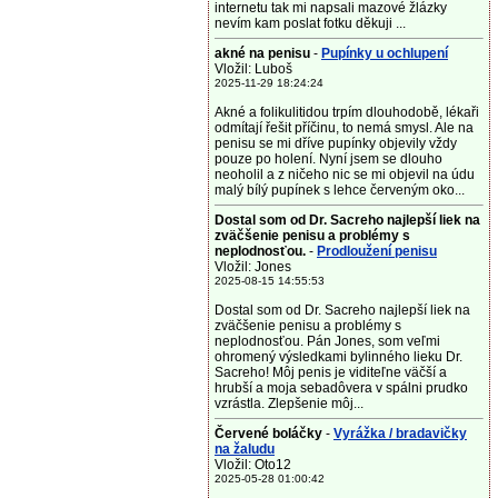
internetu tak mi napsali mazové žlázky
nevím kam poslat fotku děkuji ...
akné na penisu
-
Pupínky u ochlupení
Vložil: Luboš
2025-11-29 18:24:24
Akné a folikulitidou trpím dlouhodobě, lékaři
odmítají řešit příčinu, to nemá smysl. Ale na
penisu se mi dříve pupínky objevily vždy
pouze po holení. Nyní jsem se dlouho
neoholil a z ničeho nic se mi objevil na údu
malý bílý pupínek s lehce červeným oko...
Dostal som od Dr. Sacreho najlepší liek na
zväčšenie penisu a problémy s
neplodnosťou.
-
Prodloužení penisu
Vložil: Jones
2025-08-15 14:55:53
Dostal som od Dr. Sacreho najlepší liek na
zväčšenie penisu a problémy s
neplodnosťou. Pán Jones, som veľmi
ohromený výsledkami bylinného lieku Dr.
Sacreho! Môj penis je viditeľne väčší a
hrubší a moja sebadôvera v spálni prudko
vzrástla. Zlepšenie môj...
Červené boláčky
-
Vyrážka / bradavičky
na žaludu
Vložil: Oto12
2025-05-28 01:00:42