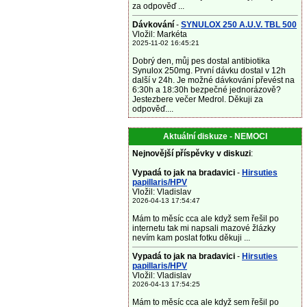
za odpověď ...
Dávkování
-
SYNULOX 250 A.U.V. TBL 500
Vložil: Markéta
2025-11-02 16:45:21
Dobrý den, můj pes dostal antibiotika
Synulox 250mg. První dávku dostal v 12h
další v 24h. Je možné dávkování převést na
6:30h a 18:30h bezpečné jednorázově?
Jestezbere večer Medrol. Děkuji za
odpověď....
Aktuální diskuze - NEMOCI
Nejnovější příspěvky v diskuzi
:
Vypadá to jak na bradavici
-
Hirsuties
papillaris/HPV
Vložil: Vladislav
2026-04-13 17:54:47
Mám to měsíc cca ale když sem řešil po
internetu tak mi napsali mazové žlázky
nevím kam poslat fotku děkuji ...
Vypadá to jak na bradavici
-
Hirsuties
papillaris/HPV
Vložil: Vladislav
2026-04-13 17:54:25
Mám to měsíc cca ale když sem řešil po