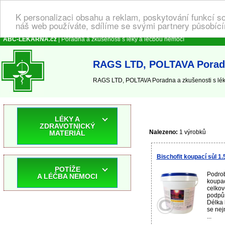
K personalizaci obsahu a reklam, poskytování funkcí s
náš web používáte, sdílíme se svými partnery působícím
ABC-LEKARNA.cz
| Poradna a zkušenosti s léky a léčbou nemocí
RAGS LTD, POLTAVA Poradna
RAGS LTD, POLTAVA Poradna a zkušenosti s lék
LÉKY A
ZDRAVOTNICKÝ
Nalezeno:
1 výrobků
MATERIÁL
Bischofit koupací sůl 1.
POTÍŽE
Podrob
A LÉČBA NEMOCI
koupac
celkov
podpů
Délka 
se nej
...