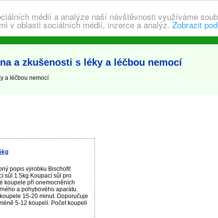
ociálních médií a analýze naší návštěvnosti využíváme soub
i v oblasti sociálních médií, inzerce a analýz.
Zobrazit pod
 a zkušenosti s léky a léčbou nemocí
y a léčbou nemocí
5kg
ný popis výrobku Bischofit
í sůl 1.5kg Koupací sůl pro
é koupele při onemocněních
rného a pohybového aparátu.
koupele 15-20 minut. Doporučuje
méně 5-12 koupelí. Počet koupeli