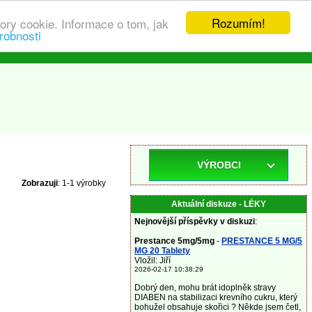
Rozumím!
ory cookie. Informace o tom, jak
robnosti
VÝROBCI
Zobrazuji
: 1-1 výrobky
Aktuální diskuze - LÉKY
Nejnovější příspěvky v diskuzi
:
Prestance 5mg/5mg
-
PRESTANCE 5 MG/5
MG 20 Tablety
Vložil: Jiří
2026-02-17 10:38:29
Dobrý den, mohu brát idoplněk stravy
DIABEN na stabilizaci krevního cukru, který
bohužel obsahuje skořici ? Někde jsem četl,