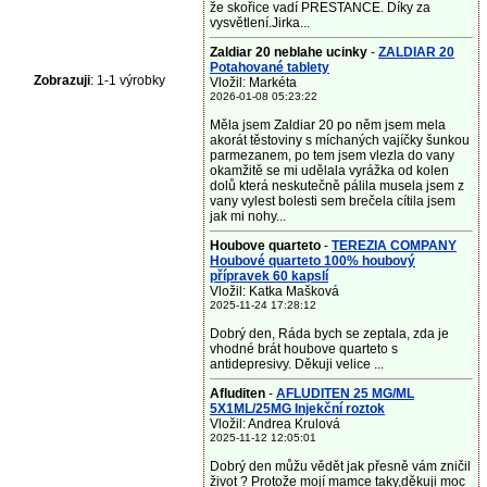
že skořice vadí PRESTANCE. Díky za
vysvětlení.Jirka...
Zaldiar 20 neblahe ucinky
-
ZALDIAR 20
Potahované tablety
Zobrazuji
: 1-1 výrobky
Vložil: Markéta
2026-01-08 05:23:22
Měla jsem Zaldiar 20 po něm jsem mela
akorát těstoviny s míchaných vajíčky šunkou
parmezanem, po tem jsem vlezla do vany
okamžitě se mi udělala vyrážka od kolen
dolů která neskutečně pálila musela jsem z
vany vylest bolesti sem brečela cítila jsem
jak mi nohy...
Houbove quarteto
-
TEREZIA COMPANY
Houbové quarteto 100% houbový
přípravek 60 kapslí
Vložil: Katka Mašková
2025-11-24 17:28:12
Dobrý den, Ráda bych se zeptala, zda je
vhodné brát houbove quarteto s
antidepresivy. Děkuji velice ...
Afluditen
-
AFLUDITEN 25 MG/ML
5X1ML/25MG Injekční roztok
Vložil: Andrea Krulová
2025-11-12 12:05:01
Dobrý den můžu vědět jak přesně vám zničil
život ? Protože mojí mamce taky,děkuji moc