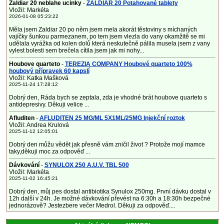
Zaldiar 20 neblahe ucinky
-
ZALDIAR 20 Potahované tablety
Vložil: Markéta
2026-01-08 05:23:22
Měla jsem Zaldiar 20 po něm jsem mela akorát těstoviny s míchaných
vajíčky šunkou parmezanem, po tem jsem vlezla do vany okamžitě se mi
udělala vyrážka od kolen dolů která neskutečně pálila musela jsem z vany
vylest bolesti sem brečela cítila jsem jak mi nohy...
Houbove quarteto
-
TEREZIA COMPANY Houbové quarteto 100%
houbový přípravek 60 kapslí
Vložil: Katka Mašková
2025-11-24 17:28:12
Dobrý den, Ráda bych se zeptala, zda je vhodné brát houbove quarteto s
antidepresivy. Děkuji velice ...
Afluditen
-
AFLUDITEN 25 MG/ML 5X1ML/25MG Injekční roztok
Vložil: Andrea Krulová
2025-11-12 12:05:01
Dobrý den můžu vědět jak přesně vám zničil život ? Protože mojí mamce
taky,děkuji moc za odpověď ...
Dávkování
-
SYNULOX 250 A.U.V. TBL 500
Vložil: Markéta
2025-11-02 16:45:21
Dobrý den, můj pes dostal antibiotika Synulox 250mg. První dávku dostal v
12h další v 24h. Je možné dávkování převést na 6:30h a 18:30h bezpečné
jednorázově? Jestezbere večer Medrol. Děkuji za odpověď....