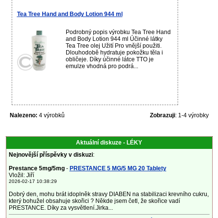
Tea Tree Hand and Body Lotion 944 ml
Podrobný popis výrobku Tea Tree Hand
and Body Lotion 944 ml Účinné látky
Tea Tree olej Užití Pro vnější použiti.
Dlouhodobě hydratuje pokožku těla i
obličeje. Díky účinné látce TTO je
emulze vhodná pro podrá...
Nalezeno:
4 výrobků
Zobrazuji
: 1-4 výrobky
Aktuální diskuze - LÉKY
Nejnovější příspěvky v diskuzi
:
Prestance 5mg/5mg
-
PRESTANCE 5 MG/5 MG 20 Tablety
Vložil: Jiří
2026-02-17 10:38:29
Dobrý den, mohu brát idoplněk stravy DIABEN na stabilizaci krevního cukru,
který bohužel obsahuje skořici ? Někde jsem četl, že skořice vadí
PRESTANCE. Díky za vysvětlení.Jirka...