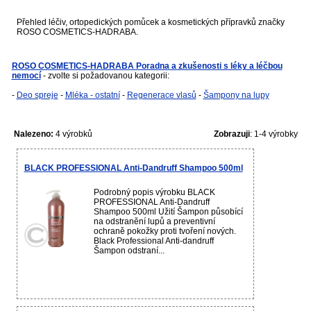
Přehled léčiv, ortopedických pomůcek a kosmetických přípravků značky
ROSO COSMETICS-HADRABA.
ROSO COSMETICS-HADRABA Poradna a zkušenosti s léky a léčbou
nemocí
- zvolte si požadovanou kategorii:
-
Deo spreje
-
Mléka - ostatní
-
Regenerace vlasů
-
Šampony na lupy
Nalezeno:
4 výrobků
Zobrazuji
: 1-4 výrobky
BLACK PROFESSIONAL Anti-Dandruff Shampoo 500ml
Podrobný popis výrobku BLACK
PROFESSIONAL Anti-Dandruff
Shampoo 500ml Užití Šampon působící
na odstranění lupů a preventivní
ochraně pokožky proti tvoření nových.
Black Professional Anti-dandruff
Šampon odstraní...