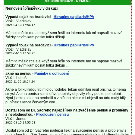
Aktuální diskuze - NEMOCI
Nejnovější příspěvky v diskuzi
:
Vypadá to jak na bradavici
-
Hirsuties papillaris/HPV
Vložil: Vladislav
2026-04-13 17:54:47
Mám to měsíc cca ale když sem řešil po internetu tak mi napsali mazové
žlázky nevím kam poslat fotku děkuji ...
Vypadá to jak na bradavici
-
Hirsuties papillaris/HPV
Vložil: Vladislav
2026-04-13 17:54:25
Mám to měsíc cca ale když sem řešil po internetu tak mi napsali mazové
žlázky nevím kam poslat fotku děkuji ...
akné na penisu
-
Pupínky u ochlupení
Vložil: Luboš
2025-11-29 18:24:24
Akné a folikulitidou trpím dlouhodobě, lékaři odmítají řešit příčinu, to nemá
smysl. Ale na penisu se mi dříve pupínky objevily vždy pouze po holení.
Nyní jsem se dlouho neoholil a z ničeho nic se mi objevil na údu malý bílý
pupínek s lehce červeným oko...
Dostal som od Dr. Sacreho najlepší liek na zväčšenie penisu a problémy
s neplodnosťou.
-
Prodloužení penisu
Vložil: Jones
2025-08-15 14:55:53
Dostal som od Dr. Sacreho najlepší liek na zväčšenie penisu a problémy s
neplodnosťou. Pán Jones, som veľmi ohromený výsledkami bylinného lieku