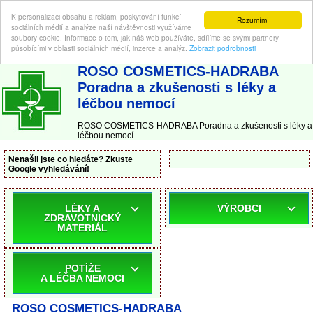
K personalizaci obsahu a reklam, poskytování funkcí
Rozumím!
sociálních médií a analýze naší návštěvnosti využíváme
soubory cookie. Informace o tom, jak náš web používáte, sdílíme se svými partnery
působícími v oblasti sociálních médií, inzerce a analýz.
Zobrazit podrobnosti
ABC-LEKARNA.cz
| Poradna a zkušenosti s léky a léčbou nemocí
ROSO COSMETICS-HADRABA
Poradna a zkušenosti s léky a
léčbou nemocí
ROSO COSMETICS-HADRABA Poradna a zkušenosti s léky a
léčbou nemocí
Nenašli jste co hledáte? Zkuste
Google vyhledávání!
LÉKY A
VÝROBCI
ZDRAVOTNICKÝ
MATERIÁL
POTÍŽE
A LÉČBA NEMOCI
ROSO COSMETICS-HADRABA