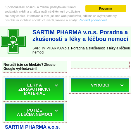
K personalizaci obsahu a reklam, poskytování funkcí
Rozumím!
sociálních médií a analýze naší návštěvnosti využíváme
soubory cookie. Informace o tom, jak náš web používáte, sdílíme se svými partnery
působícími v oblasti sociálních médií, inzerce a analýz.
Zobrazit podrobnosti
ABC-LEKARNA.cz
| Poradna a zkušenosti s léky a léčbou nemocí
SARTIM PHARMA v.o.s. Poradna a
zkušenosti s léky a léčbou nemocí
SARTIM PHARMA v.o.s. Poradna a zkušenosti s léky a léčbou
nemocí
Nenašli jste co hledáte? Zkuste
Google vyhledávání!
LÉKY A
VÝROBCI
ZDRAVOTNICKÝ
MATERIÁL
POTÍŽE
A LÉČBA NEMOCI
SARTIM PHARMA v.o.s.