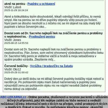
akné na penisu
-
Pupínky u ochlupení
Vložil: Luboš
2025-11-29 18:24:24
Akné a folikulitidou trpím dlouhodobě, lékaři odmítají řešit příčinu, to nemá
smysl. Ale na penisu se mi dříve pupínky objevily vždy pouze po holení.
Nyní jsem se dlouho neoholil a z ničeho nic se mi objevil na údu malý bílý
pupínek s lehce červeným oko...
Dostal som od Dr. Sacreho najlepší liek na zväčšenie penisu a problémy
s neplodnosťou.
-
Prodloužení penisu
Vložil: Jones
2025-08-15 14:55:53
Dostal som od Dr. Sacreho najlepší liek na zväčšenie penisu a problémy s
neplodnosťou. Pán Jones, som veľmi ohromený výsledkami bylinného lieku
Dr. Sacreho! Môj penis je viditeľne väčší a hrubší a moja sebadôvera v
spálni prudko vzrástla. Zlepšenie môj...
Červené boláčky
-
Vyrážka / bradavičky na žaludu
Vložil: Oto12
2025-05-28 01:00:42
Dobrý den,uz delší dobu se mi dělají červené pupínky boláčky nijak nebolí a
necítím je. Po pohlavním styku mam žalud načervenaly a pupínky jsou
výraznější zenu po pohlavním styku nic ne náplní nesvědi žádné problémy
nema dekuji za odpověď ...
ABC-LEKARNA.cz
- Online poradna, zkušenosti a recenze pacientů s užíváním
léčivých přípravků, jaký lék nejlépe zabírá na Vaše nemoci a vedlejší
nežádoucí účinky. Informační web o lécích na předpis, volně prodejných lécích
a doplňcích.
Pokud si myslíte, že potřebujete lékařkou pomoc, okamžitě