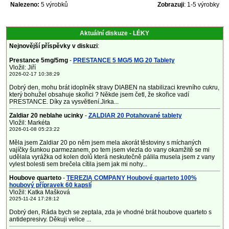
Nalezeno:
5 výrobků
Zobrazuji
: 1-5 výrobky
Aktuální diskuze - LÉKY
Nejnovější příspěvky v diskuzi
:
Prestance 5mg/5mg
-
PRESTANCE 5 MG/5 MG 20 Tablety
Vložil: Jiří
2026-02-17 10:38:29
Dobrý den, mohu brát idoplněk stravy DIABEN na stabilizaci krevního cukru,
který bohužel obsahuje skořici ? Někde jsem četl, že skořice vadí
PRESTANCE. Díky za vysvětlení.Jirka...
Zaldiar 20 neblahe ucinky
-
ZALDIAR 20 Potahované tablety
Vložil: Markéta
2026-01-08 05:23:22
Měla jsem Zaldiar 20 po něm jsem mela akorát těstoviny s míchaných
vajíčky šunkou parmezanem, po tem jsem vlezla do vany okamžitě se mi
udělala vyrážka od kolen dolů která neskutečně pálila musela jsem z vany
vylest bolesti sem brečela cítila jsem jak mi nohy...
Houbove quarteto
-
TEREZIA COMPANY Houbové quarteto 100%
houbový přípravek 60 kapslí
Vložil: Katka Mašková
2025-11-24 17:28:12
Dobrý den, Ráda bych se zeptala, zda je vhodné brát houbove quarteto s
antidepresivy. Děkuji velice ...