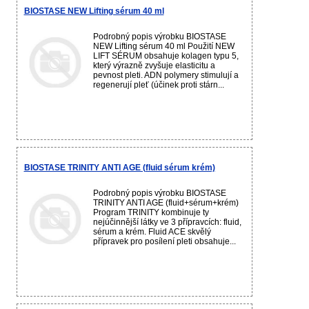
BIOSTASE NEW Lifting sérum 40 ml
Podrobný popis výrobku BIOSTASE
NEW Lifting sérum 40 ml Použití NEW
LIFT SÉRUM obsahuje kolagen typu 5,
který výrazně zvyšuje elasticitu a
pevnost pleti. ADN polymery stimulují a
regenerují pleť (účinek proti stárn...
BIOSTASE TRINITY ANTI AGE (fluid sérum krém)
Podrobný popis výrobku BIOSTASE
TRINITY ANTI AGE (fluid+sérum+krém)
Program TRINITY kombinuje ty
nejúčinnější látky ve 3 přípravcích: fluid,
sérum a krém. Fluid ACE skvělý
přípravek pro posílení pleti obsahuje...