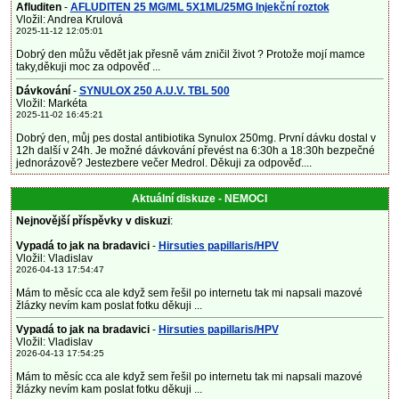
Afluditen
-
AFLUDITEN 25 MG/ML 5X1ML/25MG Injekční roztok
Vložil: Andrea Krulová
2025-11-12 12:05:01
Dobrý den můžu vědět jak přesně vám zničil život ? Protože mojí mamce
taky,děkuji moc za odpověď ...
Dávkování
-
SYNULOX 250 A.U.V. TBL 500
Vložil: Markéta
2025-11-02 16:45:21
Dobrý den, můj pes dostal antibiotika Synulox 250mg. První dávku dostal v
12h další v 24h. Je možné dávkování převést na 6:30h a 18:30h bezpečné
jednorázově? Jestezbere večer Medrol. Děkuji za odpověď....
Aktuální diskuze - NEMOCI
Nejnovější příspěvky v diskuzi
:
Vypadá to jak na bradavici
-
Hirsuties papillaris/HPV
Vložil: Vladislav
2026-04-13 17:54:47
Mám to měsíc cca ale když sem řešil po internetu tak mi napsali mazové
žlázky nevím kam poslat fotku děkuji ...
Vypadá to jak na bradavici
-
Hirsuties papillaris/HPV
Vložil: Vladislav
2026-04-13 17:54:25
Mám to měsíc cca ale když sem řešil po internetu tak mi napsali mazové
žlázky nevím kam poslat fotku děkuji ...