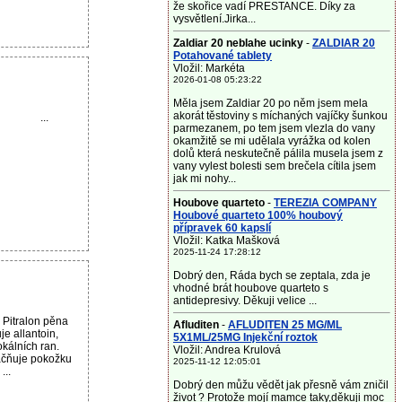
že skořice vadí PRESTANCE. Díky za
vysvětlení.Jirka...
Zaldiar 20 neblahe ucinky
-
ZALDIAR 20
Potahované tablety
Vložil: Markéta
2026-01-08 05:23:22
Měla jsem Zaldiar 20 po něm jsem mela
akorát těstoviny s míchaných vajíčky šunkou
...
parmezanem, po tem jsem vlezla do vany
okamžitě se mi udělala vyrážka od kolen
dolů která neskutečně pálila musela jsem z
vany vylest bolesti sem brečela cítila jsem
jak mi nohy...
Houbove quarteto
-
TEREZIA COMPANY
Houbové quarteto 100% houbový
přípravek 60 kapslí
Vložil: Katka Mašková
2025-11-24 17:28:12
Dobrý den, Ráda bych se zeptala, zda je
vhodné brát houbove quarteto s
antidepresivy. Děkuji velice ...
 Pitralon pěna
Afluditen
-
AFLUDITEN 25 MG/ML
e allantoin,
5X1ML/25MG Injekční roztok
okálních ran.
Vložil: Andrea Krulová
áčňuje pokožku
2025-11-12 12:05:01
...
Dobrý den můžu vědět jak přesně vám zničil
život ? Protože mojí mamce taky,děkuji moc