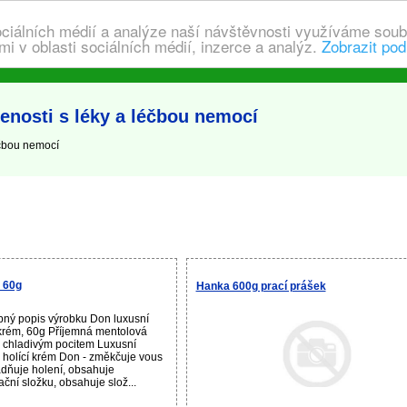
ociálních médií a analýze naší návštěvnosti využíváme soub
i v oblasti sociálních médií, inzerce a analýz.
Zobrazit pod
nosti s léky a léčbou nemocí
éčbou nemocí
, 60g
Hanka 600g prací prášek
ný popis výrobku Don luxusní
 krém, 60g Příjemná mentolová
 chladivým pocitem Luxusní
 holící krém Don - změkčuje vous
dňuje holení, obsahuje
ační složku, obsahuje slož...