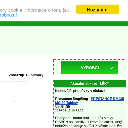
Rozumím!
ory cookie. Informace o tom, jak
robnosti
VÝROBCI
Zobrazuji
: 1-9 výrobky
Aktuální diskuze - LÉKY
Nejnovější příspěvky v diskuzi
:
Prestance 5mg/5mg
-
PRESTANCE 5 MG/5
...
MG 20 Tablety
Vložil: Jiří
2026-02-17 10:38:29
Dobrý den, mohu brát idoplněk stravy
DIABEN na stabilizaci krevního cukru, který
bohužel obsahuje skořici ? Někde jsem četl,