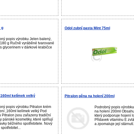
 g
Odol zubní pasta Mint 75ml
ný popis výrobku Jelen balený,
180 g Ručně vyráběné tvarované
s glycerinem v dárkové krabičce
 ,160ml kelímek velký
Pitralon pěna na holení 200ml
ný popis výrobku Pitralon krém
Podrobný popis výrobku
ení ,160ml kelímek velký Pod
na holení 200ml Obsahuj
 Pitralon jsou zařazeny tradiční
který podporuje hojení l
y pánské kosmetiky, které splňují
Přídavek vitamínu E zvl
vky běžného spotřebitele. Nový
a zpomaluje její stárnutí. 
 spotřebitel...