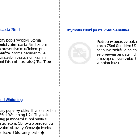
 pasta 75ml
Thymolin zubní pasta 75ml Sensitive
ný popis výrobku Stoma
Podrobný popis výrobku
ntol zubní pasta 75ml Zubní
pasta 75ml Sensitive Uži
s preventivním účinkem proti
sensitive zmírňuje bolest
ntóze. Stoma paradentol je
se projevují při čištěni 
čná zubní pasta s unikátními
omezuje citlivost zubů.
mi látkami: australský Tea Tree
zubního kazu....
..
5ml Whitening
ný popis výrobku Thymolin zubní
75ml Whitening Užití Thymolin
ing je moderní zubní pasta s
m účinkem. Obnovuje přirozenou
 zubní skloviny. Omezuje tvorbu
o kazu. Odstraňuje zubn�...