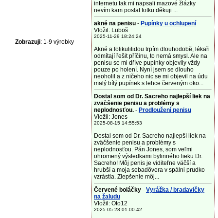
internetu tak mi napsali mazové žlázky
nevím kam poslat fotku děkuji ...
akné na penisu
-
Pupínky u ochlupení
Vložil: Luboš
2025-11-29 18:24:24
Zobrazuji
: 1-9 výrobky
Akné a folikulitidou trpím dlouhodobě, lékaři
odmítají řešit příčinu, to nemá smysl. Ale na
penisu se mi dříve pupínky objevily vždy
pouze po holení. Nyní jsem se dlouho
neoholil a z ničeho nic se mi objevil na údu
malý bílý pupínek s lehce červeným oko...
Dostal som od Dr. Sacreho najlepší liek na
zväčšenie penisu a problémy s
neplodnosťou.
-
Prodloužení penisu
Vložil: Jones
2025-08-15 14:55:53
Dostal som od Dr. Sacreho najlepší liek na
zväčšenie penisu a problémy s
neplodnosťou. Pán Jones, som veľmi
ohromený výsledkami bylinného lieku Dr.
Sacreho! Môj penis je viditeľne väčší a
hrubší a moja sebadôvera v spálni prudko
vzrástla. Zlepšenie môj...
Červené boláčky
-
Vyrážka / bradavičky
na žaludu
Vložil: Oto12
2025-05-28 01:00:42