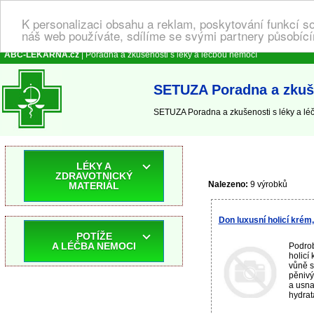
K personalizaci obsahu a reklam, poskytování funkcí s
náš web používáte, sdílíme se svými partnery působícím
ABC-LEKARNA.cz
| Poradna a zkušenosti s léky a léčbou nemocí
SETUZA Poradna a zkuše
SETUZA Poradna a zkušenosti s léky a l
LÉKY A
ZDRAVOTNICKÝ
Nalezeno:
9 výrobků
MATERIÁL
Don luxusní holicí krém
POTÍŽE
A LÉČBA NEMOCI
Podrob
holicí
vůně s
pěnivý
a usna
hydrat