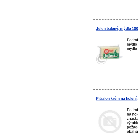
Jelen balený, mýdlo 180
Podrob
mýdlo 
mýdlo 
...
Pitralon krém na holení
Podrob
na hol
značku
výrobk
požada
obal si