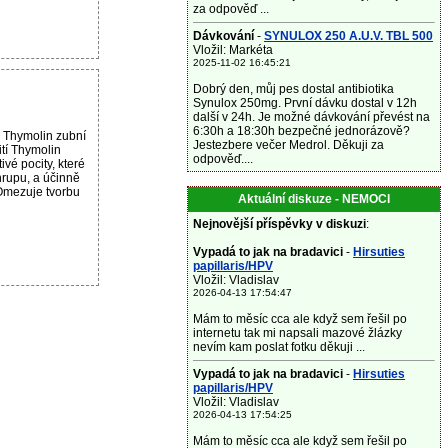
za odpověď ...
Dávkování
-
SYNULOX 250 A.U.V. TBL 500
Vložil: Markéta
2025-11-02 16:45:21
Dobrý den, můj pes dostal antibiotika
Synulox 250mg. První dávku dostal v 12h
další v 24h. Je možné dávkování převést na
6:30h a 18:30h bezpečné jednorázově?
 Thymolin zubní
Jestezbere večer Medrol. Děkuji za
tí Thymolin
odpověď....
ivé pocity, které
chrupu, a účinně
 Omezuje tvorbu
Aktuální diskuze - NEMOCI
Nejnovější příspěvky v diskuzi
:
Vypadá to jak na bradavici
-
Hirsuties
papillaris/HPV
Vložil: Vladislav
2026-04-13 17:54:47
Mám to měsíc cca ale když sem řešil po
internetu tak mi napsali mazové žlázky
nevím kam poslat fotku děkuji ...
Vypadá to jak na bradavici
-
Hirsuties
papillaris/HPV
Vložil: Vladislav
2026-04-13 17:54:25
Mám to měsíc cca ale když sem řešil po