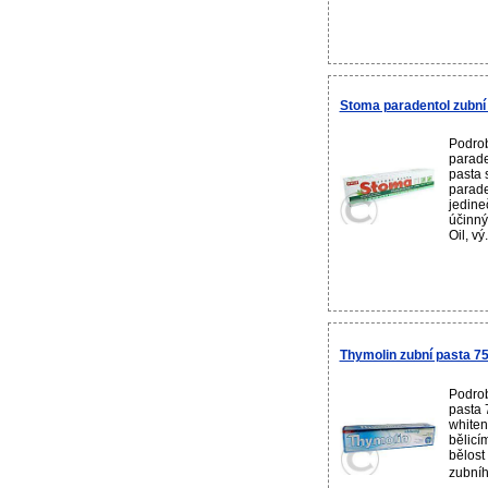
Stoma paradentol zubní
Podrob
parade
pasta 
parade
jedine
účinný
Oil, vý.
Thymolin zubní pasta 7
Podrob
pasta 
whiten
bělicí
bělost
zubníh