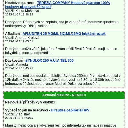
Houbove quarteto
-
TEREZIA COMPANY Houbové quarteto 100%
houbový přípravek 60 kapslí
Vložil: Katka Mašková
2025-11-24 17:28:12
Dobrý den, Ráda bych se zeptala, zda je vhodné brát houbove quarteto s
antidepresivy. Děkuji velice ...
Afluditen
-
AFLUDITEN 25 MG/ML 5X1ML/25MG Injekční roztok
Vložil: Andrea Krulová
2025-11-12 12:05:01
Dobrý den můžu vědět jak přesně vám zničil život ? Protože mojí mamce
taky,děkuji moc za odpověď ...
Dávkování
-
SYNULOX 250 A.U.V. TBL 500
Vložil: Markéta
2025-11-02 16:45:21
Dobrý den, můj pes dostal antibiotika Synulox 250mg. První dávku dostal v
12h další v 24h. Je možné dávkování převést na 6:30h a 18:30h bezpečné
jednorázově? Jestezbere večer Medrol. Děkuji za odpověď....
Aktuální diskuze - NEMOCI
Nejnovější příspěvky v diskuzi
:
Vypadá to jak na bradavici
-
Hirsuties papillaris/HPV
Vložil: Vladislav
2026-04-13 17:54:47
Mám to měsíc cca ale když sem řešil po internetu tak mi napsali mazové