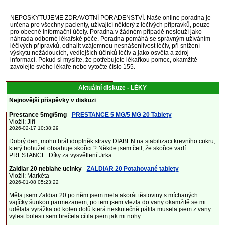
NEPOSKYTUJEME ZDRAVOTNÍ PORADENSTVÍ. Naše online poradna je
určena pro všechny pacienty, užívající některý z léčivých přípravků, pouze
pro obecné informační účely. Poradna v žádném případě neslouží jako
náhrada odborné lékařské péče. Poradna pomáhá se správným užíváním
léčivých přípravků, odhalit vzájemnou nesnášenlivost léčiv, při snížení
výskytu nežádoucích, vedlejších účinků léčiv a jako osvěta a zdroj
informací. Pokud si myslíte, že potřebujete lékařkou pomoc, okamžitě
zavolejte svého lékaře nebo vytočte číslo 155.
Aktuální diskuze - LÉKY
Nejnovější příspěvky v diskuzi
:
Prestance 5mg/5mg
-
PRESTANCE 5 MG/5 MG 20 Tablety
Vložil: Jiří
2026-02-17 10:38:29
Dobrý den, mohu brát idoplněk stravy DIABEN na stabilizaci krevního cukru,
který bohužel obsahuje skořici ? Někde jsem četl, že skořice vadí
PRESTANCE. Díky za vysvětlení.Jirka...
Zaldiar 20 neblahe ucinky
-
ZALDIAR 20 Potahované tablety
Vložil: Markéta
2026-01-08 05:23:22
Měla jsem Zaldiar 20 po něm jsem mela akorát těstoviny s míchaných
vajíčky šunkou parmezanem, po tem jsem vlezla do vany okamžitě se mi
udělala vyrážka od kolen dolů která neskutečně pálila musela jsem z vany
vylest bolesti sem brečela cítila jsem jak mi nohy...