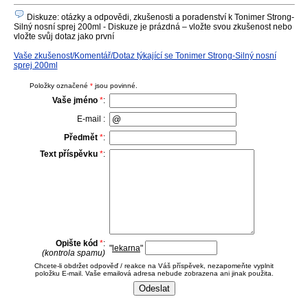
Diskuze: otázky a odpovědi, zkušenosti a poradenství k Tonimer Strong-
Silný nosní sprej 200ml - Diskuze je prázdná – vložte svou zkušenost nebo
vložte svůj dotaz jako první
Vaše zkušenost/Komentář/Dotaz týkající se Tonimer Strong-Silný nosní
sprej 200ml
Položky označené
*
jsou povinné.
Vaše jméno
*
:
E-mail :
Předmět
*
:
Text příspěvku
*
:
Opište kód
*
:
"
lekarna
"
(kontrola spamu)
Chcete-li obdržet odpověď / reakce na Váš příspěvek, nezapomeňte vyplnit
položku E-mail. Vaše emailová adresa nebude zobrazena ani jinak použita.