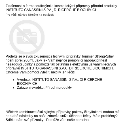
Zkušenosti s farmaceutickými a kosmetickými přípravky přírodní produkty
INSTITUTO GANASSINI S.P.A., DI RICERCHE BIOCHIMICH
Pro větší náhled klikněte na obrázek
Podělte se o svou zkušenost s léčivými přípravky Tonimer Strong-Silný
nosní sprej 200ml. Jaký lék Vám nejvíce pomohl či naopak přinesl
nežádoucí účinky a pomozte tak ostatním s efektivním užíváním léčivých
přípravků INSTITUTO GANASSINI S.P.A., DI RICERCHE BIOCHIMICH.
Chceme Vám pomoci vyléčit, nikoliv jen léčit!
Výrobce: INSTITUTO GANASSINI S.P.A., DI RICERCHE
BIOCHIMICH
Zařazení výrobku: Přírodní produkty
Některé kombinace léků s jinými přípravky, pokrmy či bylinkami mohou mít
neblahé následky na naše zdraví a snížit účinnost léčby. Máte problémy?
Sdělte nám své příznaky - Pomůže vám naše poradna.