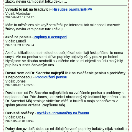
žlázky nevím kam poslat fotku děkuji ...
Vypadá to jak na bradavici
-
Hirsuties papillaris/HPV
Vložil: Vladislav
2026-04-13 17:54:25
Mám to měsíc cca ale když sem řešil po internetu tak mi napsali mazové
žlázky nevím kam poslat fotku děkuji ...
akné na penisu
-
Pupínky u ochlupení
Vložil: Luboš
2025-11-29 18:24:24
Akné a folikulitidou trpím dlouhodobě, lékaři odmítají řešit příčinu, to nemá
smysl. Ale na penisu se mi dříve pupínky objevily vždy pouze po holení.
Nyní jsem se dlouho neoholil a z ničeho nic se mi objevil na údu malý bílý
pupínek s lehce červeným oko...
Dostal som od Dr. Sacreho najlepší liek na zväčšenie penisu a problémy
s neplodnosťou.
-
Prodloužení penisu
Vložil: Jones
2025-08-15 14:55:53
Dostal som od Dr. Sacreho najlepší liek na zväčšenie penisu a problémy s
neplodnosťou. Pán Jones, som veľmi ohromený výsledkami bylinného lieku
Dr. Sacreho! Môj penis je viditeľne väčší a hrubší a moja sebadôvera v
spálni prudko vzrástla. Zlepšenie môj...
Červené boláčky
-
Vyrážka / bradavičky na žaludu
Vložil: Oto12
2025-05-28 01:00:42
Dobrý den,uz delší dobu se mi dělají červené pupínky boláčky nijak nebolí a