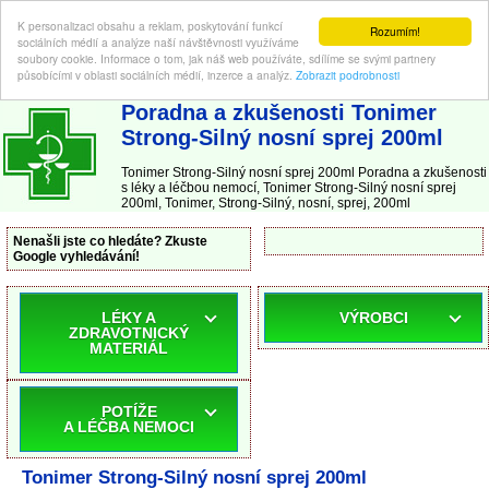
K personalizaci obsahu a reklam, poskytování funkcí
Rozumím!
sociálních médií a analýze naší návštěvnosti využíváme
soubory cookie. Informace o tom, jak náš web používáte, sdílíme se svými partnery
působícími v oblasti sociálních médií, inzerce a analýz.
Zobrazit podrobnosti
ABC-LEKARNA.cz
| Poradna a zkušenosti s léky a léčbou nemocí
Poradna a zkušenosti Tonimer
Strong-Silný nosní sprej 200ml
Tonimer Strong-Silný nosní sprej 200ml Poradna a zkušenosti
s léky a léčbou nemocí, Tonimer Strong-Silný nosní sprej
200ml, Tonimer, Strong-Silný, nosní, sprej, 200ml
Nenašli jste co hledáte? Zkuste
Google vyhledávání!
LÉKY A
VÝROBCI
ZDRAVOTNICKÝ
MATERIÁL
POTÍŽE
A LÉČBA NEMOCI
Tonimer Strong-Silný nosní sprej 200ml