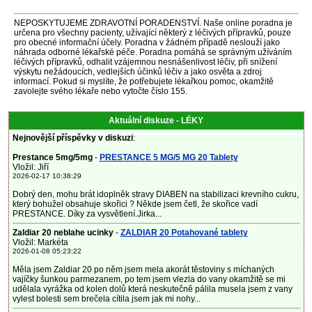
NEPOSKYTUJEME ZDRAVOTNÍ PORADENSTVÍ. Naše online poradna je
určena pro všechny pacienty, užívající některý z léčivých přípravků, pouze
pro obecné informační účely. Poradna v žádném případě neslouží jako
náhrada odborné lékařské péče. Poradna pomáhá se správným užíváním
léčivých přípravků, odhalit vzájemnou nesnášenlivost léčiv, při snížení
výskytu nežádoucích, vedlejších účinků léčiv a jako osvěta a zdroj
informací. Pokud si myslíte, že potřebujete lékařkou pomoc, okamžitě
zavolejte svého lékaře nebo vytočte číslo 155.
Aktuální diskuze - LÉKY
Nejnovější příspěvky v diskuzi
:
Prestance 5mg/5mg
-
PRESTANCE 5 MG/5 MG 20 Tablety
Vložil: Jiří
2026-02-17 10:38:29
Dobrý den, mohu brát idoplněk stravy DIABEN na stabilizaci krevního cukru,
který bohužel obsahuje skořici ? Někde jsem četl, že skořice vadí
PRESTANCE. Díky za vysvětlení.Jirka...
Zaldiar 20 neblahe ucinky
-
ZALDIAR 20 Potahované tablety
Vložil: Markéta
2026-01-08 05:23:22
Měla jsem Zaldiar 20 po něm jsem mela akorát těstoviny s míchaných
vajíčky šunkou parmezanem, po tem jsem vlezla do vany okamžitě se mi
udělala vyrážka od kolen dolů která neskutečně pálila musela jsem z vany
vylest bolesti sem brečela cítila jsem jak mi nohy...