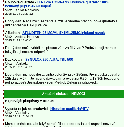
Houbove quarteto
-
TEREZIA COMPANY Houbové quarteto 100%
houbový přípravek 60 kapslí
Vložil: Katka Mašková
2025-11-24 17:28:12
Dobrý den, Ráda bych se zeptala, zda je vhodné brát houbove quarteto s
antidepresivy. Děkuji velice ...
Afluditen
-
AFLUDITEN 25 MG/ML 5X1ML/25MG Injekční roztok
Vložil: Andrea Krulová
2025-11-12 12:05:01
Dobrý den můžu vědět jak přesně vám zničil život ? Protože mojí mamce
taky,děkuji moc za odpověď ...
Dávkování
-
SYNULOX 250 A.U.V. TBL 500
Vložil: Markéta
2025-11-02 16:45:21
Dobrý den, můj pes dostal antibiotika Synulox 250mg. První dávku dostal v
12h další v 24h. Je možné dávkování převést na 6:30h a 18:30h bezpečné
jednorázově? Jestezbere večer Medrol. Děkuji za odpověď....
Aktuální diskuze - NEMOCI
Nejnovější příspěvky v diskuzi
:
Vypadá to jak na bradavici
-
Hirsuties papillaris/HPV
Vložil: Vladislav
2026-04-13 17:54:47
Mám to měsíc cca ale když sem řešil po internetu tak mi napsali mazové