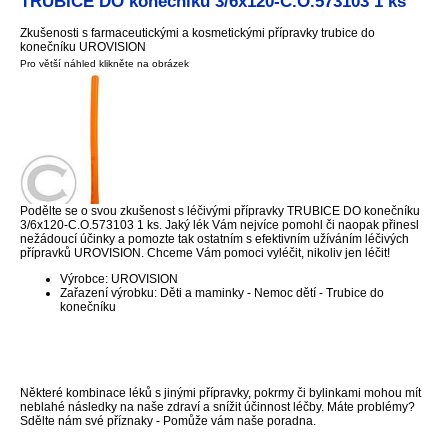
TRUBICE DO konečníku 3/6x120-C.O.573103 1 ks
Zkušenosti s farmaceutickými a kosmetickými přípravky trubice do
konečníku UROVISION
Pro větší náhled klikněte na obrázek
Podělte se o svou zkušenost s léčivými přípravky TRUBICE DO konečníku
3/6x120-C.O.573103 1 ks. Jaký lék Vám nejvíce pomohl či naopak přinesl
nežádoucí účinky a pomozte tak ostatním s efektivním užíváním léčivých
přípravků UROVISION. Chceme Vám pomoci vyléčit, nikoliv jen léčit!
Výrobce: UROVISION
Zařazení výrobku: Děti a maminky - Nemoc dětí - Trubice do
konečníku
Některé kombinace léků s jinými přípravky, pokrmy či bylinkami mohou mít
neblahé následky na naše zdraví a snížit účinnost léčby. Máte problémy?
Sdělte nám své příznaky - Pomůže vám naše poradna.