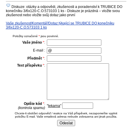
Diskuze: otázky a odpovědi, zkušenosti a poradenství k TRUBICE DO
konečníku 3/6x120-C.O.573103 1 ks - Diskuze je prázdná – vložte svou
zkušenost nebo vložte svůj dotaz jako první
Vaše zkušenost/Komentář/Dotaz týkající se TRUBICE DO konečníku
3/6x120-C.O.573103 1 ks
Položky označené
*
jsou povinné.
Vaše jméno
*
:
E-mail :
Předmět
*
:
Text příspěvku
*
:
Opište kód
*
:
"
lekarna
"
(kontrola spamu)
Chcete-li obdržet odpověď / reakce na Váš příspěvek, nezapomeňte vyplnit
položku E-mail. Vaše emailová adresa nebude zobrazena ani jinak použita.