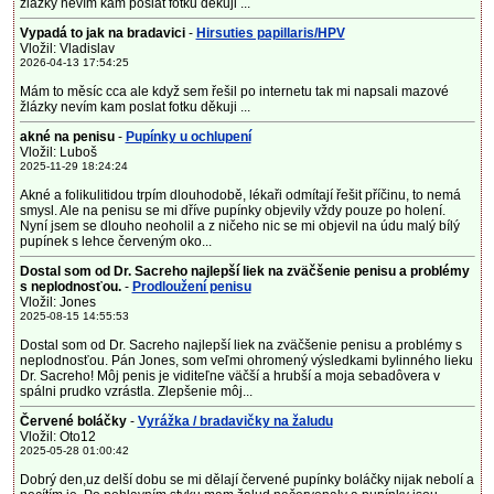
žlázky nevím kam poslat fotku děkuji ...
Vypadá to jak na bradavici
-
Hirsuties papillaris/HPV
Vložil: Vladislav
2026-04-13 17:54:25
Mám to měsíc cca ale když sem řešil po internetu tak mi napsali mazové
žlázky nevím kam poslat fotku děkuji ...
akné na penisu
-
Pupínky u ochlupení
Vložil: Luboš
2025-11-29 18:24:24
Akné a folikulitidou trpím dlouhodobě, lékaři odmítají řešit příčinu, to nemá
smysl. Ale na penisu se mi dříve pupínky objevily vždy pouze po holení.
Nyní jsem se dlouho neoholil a z ničeho nic se mi objevil na údu malý bílý
pupínek s lehce červeným oko...
Dostal som od Dr. Sacreho najlepší liek na zväčšenie penisu a problémy
s neplodnosťou.
-
Prodloužení penisu
Vložil: Jones
2025-08-15 14:55:53
Dostal som od Dr. Sacreho najlepší liek na zväčšenie penisu a problémy s
neplodnosťou. Pán Jones, som veľmi ohromený výsledkami bylinného lieku
Dr. Sacreho! Môj penis je viditeľne väčší a hrubší a moja sebadôvera v
spálni prudko vzrástla. Zlepšenie môj...
Červené boláčky
-
Vyrážka / bradavičky na žaludu
Vložil: Oto12
2025-05-28 01:00:42
Dobrý den,uz delší dobu se mi dělají červené pupínky boláčky nijak nebolí a