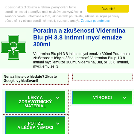
K personalizaci obsahu a reklam, poskytování funkcí
Rozumím!
sociálních médií a analýze naší návštěvnosti využíváme
soubory cookie. Informace o tom, jak náš web používáte, sdílíme se svými partnery
působícími v oblasti sociálních médií, inzerce a analýz.
Zobrazit podrobnosti
ABC-LEKARNA.cz
| Poradna a zkušenosti s léky a léčbou nemocí
Poradna a zkušenosti Vidermina
Blu pH 3.8 intimní mycí emulze
300ml
Vidermina Blu pH 3.8 intimní mycí emulze 300ml Poradna a
zkušenosti s léky a léčbou nemocí, Vidermina Blu pH 3.8
intimní mycí emulze 300ml, Vidermina, Blu, pH, 3.8, intimní,
mycí, emulze, 3
Nenašli jste co hledáte? Zkuste
Google vyhledávání!
LÉKY A
VÝROBCI
ZDRAVOTNICKÝ
MATERIÁL
POTÍŽE
A LÉČBA NEMOCI