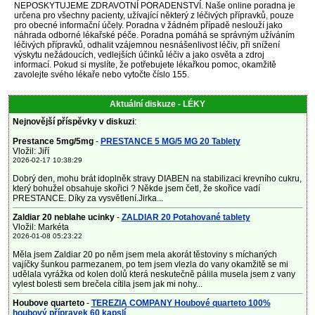
NEPOSKYTUJEME ZDRAVOTNÍ PORADENSTVÍ. Naše online poradna je
určena pro všechny pacienty, užívající některý z léčivých přípravků, pouze
pro obecné informační účely. Poradna v žádném případě neslouží jako
náhrada odborné lékařské péče. Poradna pomáhá se správným užíváním
léčivých přípravků, odhalit vzájemnou nesnášenlivost léčiv, při snížení
výskytu nežádoucích, vedlejších účinků léčiv a jako osvěta a zdroj
informací. Pokud si myslíte, že potřebujete lékařkou pomoc, okamžitě
zavolejte svého lékaře nebo vytočte číslo 155.
Aktuální diskuze - LÉKY
Nejnovější příspěvky v diskuzi
:
Prestance 5mg/5mg
-
PRESTANCE 5 MG/5 MG 20 Tablety
Vložil: Jiří
2026-02-17 10:38:29
Dobrý den, mohu brát idoplněk stravy DIABEN na stabilizaci krevního cukru,
který bohužel obsahuje skořici ? Někde jsem četl, že skořice vadí
PRESTANCE. Díky za vysvětlení.Jirka...
Zaldiar 20 neblahe ucinky
-
ZALDIAR 20 Potahované tablety
Vložil: Markéta
2026-01-08 05:23:22
Měla jsem Zaldiar 20 po něm jsem mela akorát těstoviny s míchaných
vajíčky šunkou parmezanem, po tem jsem vlezla do vany okamžitě se mi
udělala vyrážka od kolen dolů která neskutečně pálila musela jsem z vany
vylest bolesti sem brečela cítila jsem jak mi nohy...
Houbove quarteto
-
TEREZIA COMPANY Houbové quarteto 100%
houbový přípravek 60 kapslí