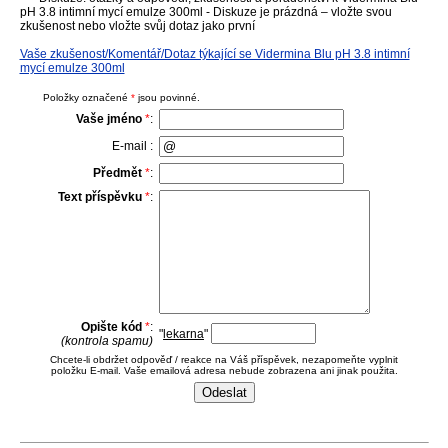
pH 3.8 intimní mycí emulze 300ml - Diskuze je prázdná – vložte svou
zkušenost nebo vložte svůj dotaz jako první
Vaše zkušenost/Komentář/Dotaz týkající se Vidermina Blu pH 3.8 intimní
mycí emulze 300ml
Položky označené
*
jsou povinné.
Vaše jméno
*
:
E-mail :
Předmět
*
:
Text příspěvku
*
:
Opište kód
*
:
"
lekarna
"
(kontrola spamu)
Chcete-li obdržet odpověď / reakce na Váš příspěvek, nezapomeňte vyplnit
položku E-mail. Vaše emailová adresa nebude zobrazena ani jinak použita.