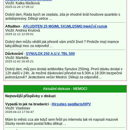
Vložil: Katka Mašková
2025-11-24 17:28:12
Dobrý den, Ráda bych se zeptala, zda je vhodné brát houbove quarteto s
antidepresivy. Děkuji velice ...
Afluditen
-
AFLUDITEN 25 MG/ML 5X1ML/25MG Injekční roztok
Vložil: Andrea Krulová
2025-11-12 12:05:01
Dobrý den můžu vědět jak přesně vám zničil život ? Protože mojí mamce
taky,děkuji moc za odpověď ...
Dávkování
-
SYNULOX 250 A.U.V. TBL 500
Vložil: Markéta
2025-11-02 16:45:21
Dobrý den, můj pes dostal antibiotika Synulox 250mg. První dávku dostal v
12h další v 24h. Je možné dávkování převést na 6:30h a 18:30h bezpečné
jednorázově? Jestezbere večer Medrol. Děkuji za odpověď....
Aktuální diskuze - NEMOCI
Nejnovější příspěvky v diskuzi
:
Vypadá to jak na bradavici
-
Hirsuties papillaris/HPV
Vložil: Vladislav
2026-04-13 17:54:47
Mám to měsíc cca ale když sem řešil po internetu tak mi napsali mazové
žlázky nevím kam poslat fotku děkuji ...