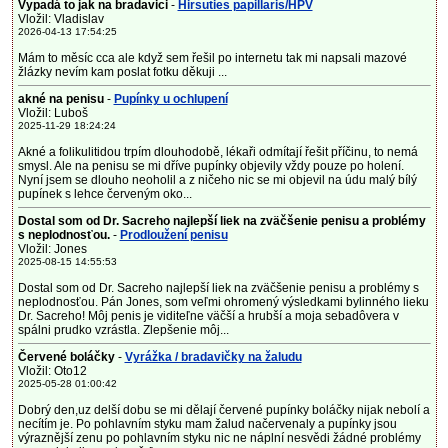
Vypadá to jak na bradavici
-
Hirsuties papillaris/HPV
Vložil: Vladislav
2026-04-13 17:54:25
Mám to měsíc cca ale když sem řešil po internetu tak mi napsali mazové
žlázky nevím kam poslat fotku děkuji ...
akné na penisu
-
Pupínky u ochlupení
Vložil: Luboš
2025-11-29 18:24:24
Akné a folikulitidou trpím dlouhodobě, lékaři odmítají řešit příčinu, to nemá
smysl. Ale na penisu se mi dříve pupínky objevily vždy pouze po holení.
Nyní jsem se dlouho neoholil a z ničeho nic se mi objevil na údu malý bílý
pupínek s lehce červeným oko...
Dostal som od Dr. Sacreho najlepší liek na zväčšenie penisu a problémy
s neplodnosťou.
-
Prodloužení penisu
Vložil: Jones
2025-08-15 14:55:53
Dostal som od Dr. Sacreho najlepší liek na zväčšenie penisu a problémy s
neplodnosťou. Pán Jones, som veľmi ohromený výsledkami bylinného lieku
Dr. Sacreho! Môj penis je viditeľne väčší a hrubší a moja sebadôvera v
spálni prudko vzrástla. Zlepšenie môj...
Červené boláčky
-
Vyrážka / bradavičky na žaludu
Vložil: Oto12
2025-05-28 01:00:42
Dobrý den,uz delší dobu se mi dělají červené pupínky boláčky nijak nebolí a
necítím je. Po pohlavním styku mam žalud načervenaly a pupínky jsou
výraznější zenu po pohlavním styku nic ne náplní nesvědi žádné problémy