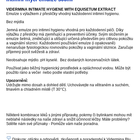
VIDERMINA INTIMATE HYGIENE WITH EQUISETUM EXTRACT
Emulze s výtažkem z přesličky vhodný každodenní intimní hygienu.
Bez mýdla
Jemná emulze pro intimní hygienu vhodná pro každodenní péči. Díky
výtažku z přesličky má zjemňující a preventivní účinky. Svým složením je
emulze šetrná, změkčující a utišující určená především pro citlivou pokožku
a vaginální sliznici. Každodenní používání emulze (i opakovaně)
nenarušuje fysiologickou rovnováhu pokožky a vaginální sliznice. Zaručuje
příjemný pocit svěžesti a zdraví.
Neobsahuje mýdlo. pH kyselé. Bez dodaných konzervačních látek.
Používat jako běžný hygienický prostředek a opláchnout vodou. Může být
použito ráno a večer nebo podle vlastní potřeby.
Upozornění:
Udržujte mimo dosah a dohled dětí. Uchovávejte na větraném a suchém,
tmavém a chladném místě (T 30°C).
Některé kombinace léků s jinými přípravky, pokrmy či bylinkami mohou mít
neblahé následky na naše zdraví a snížit účinnost léčby. Máte problémy?
Sdělte nám své příznaky - Pomůže vám naše poradna.
Diskuze: otázky a odpovědi, zkušenosti a poradenství k Vidermina Blu