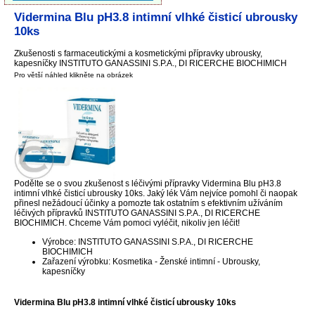
Vidermina Blu pH3.8 intimní vlhké čisticí ubrousky
10ks
Zkušenosti s farmaceutickými a kosmetickými přípravky ubrousky,
kapesníčky INSTITUTO GANASSINI S.P.A., DI RICERCHE BIOCHIMICH
Pro větší náhled klikněte na obrázek
Podělte se o svou zkušenost s léčivými přípravky Vidermina Blu pH3.8
intimní vlhké čisticí ubrousky 10ks. Jaký lék Vám nejvíce pomohl či naopak
přinesl nežádoucí účinky a pomozte tak ostatním s efektivním užíváním
léčivých přípravků INSTITUTO GANASSINI S.P.A., DI RICERCHE
BIOCHIMICH. Chceme Vám pomoci vyléčit, nikoliv jen léčit!
Výrobce: INSTITUTO GANASSINI S.P.A., DI RICERCHE
BIOCHIMICH
Zařazení výrobku: Kosmetika - Ženské intimní - Ubrousky,
kapesníčky
Vidermina Blu pH3.8 intimní vlhké čisticí ubrousky 10ks