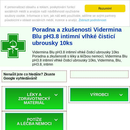
K personalizaci obsahu a reklam, poskytování funkcí
Rozumím!
sociálních médií a analýze naší návštěvnosti využíváme
soubory cookie. Informace o tom, jak náš web používáte, sdílíme se svými partnery
působícími v oblasti sociálních médií, inzerce a analýz.
Zobrazit podrobnosti
ABC-LEKARNA.cz
| Poradna a zkušenosti s léky a léčbou nemocí
Poradna a zkušenosti Vidermina
Blu pH3.8 intimní vlhké čisticí
ubrousky 10ks
Vidermina Blu pH3.8 intimní vlhké čisticí ubrousky 10ks
Poradna a zkušenosti s léky a léčbou nemocí, Vidermina Blu
pH3.8 intimní vlhké čisticí ubrousky 10ks, Vidermina, Blu,
pH3.8, intimn
Nenašli jste co hledáte? Zkuste
Google vyhledávání!
LÉKY A
VÝROBCI
ZDRAVOTNICKÝ
MATERIÁL
POTÍŽE
A LÉČBA NEMOCI