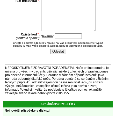
Text příspěvku
*
:
Opište kód
*
:
"
lekarna
"
(kontrola spamu)
Chcete-li obdržet odpověď / reakce na Váš příspěvek, nezapomeňte vyplnit
položku E-mail. Vaše emailová adresa nebude zobrazena ani jinak použita.
NEPOSKYTUJEME ZDRAVOTNÍ PORADENSTVÍ. Naše online poradna je
určena pro všechny pacienty, užívající některý z léčivých přípravků, pouze
pro obecné informační účely. Poradna v žádném případě neslouží jako
náhrada odborné lékařské péče. Poradna pomáhá se správným užíváním
léčivých přípravků, odhalit vzájemnou nesnášenlivost léčiv, při snížení
výskytu nežádoucích, vedlejších účinků léčiv a jako osvěta a zdroj
informací. Pokud si myslíte, že potřebujete lékařkou pomoc, okamžitě
zavolejte svého lékaře nebo vytočte číslo 155.
Aktuální diskuze - LÉKY
Nejnovější příspěvky v diskuzi
: