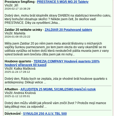
Prestance 5mg/5mg
-
PRESTANCE 5 MG/5 MG 20 Tablety
Vložil: Jiří
2026-02-17 10:38:29
Dobrý den, mohu brát idoplněk stravy DIABEN na stabilizaci krevního cukru,
který bohužel obsahuje skořici ? Někde jsem četl, že skořice vadí
PRESTANCE. Díky za vysvětlení.Jirka...
Zaldiar 20 neblahe ucinky
-
ZALDIAR 20 Potahované tablety
Vložil: Markéta
2026-01-08 05:23:22
Měla jsem Zaldiar 20 po něm jsem mela akorát těstoviny s míchaných
vajíčky šunkou parmezanem, po tem jsem vlezla do vany okamžitě se mi
udělala vyrážka od kolen dolů která neskutečně pálila musela jsem z vany
vylest bolesti sem brečela cítila jsem jak mi nohy...
Houbove quarteto
-
TEREZIA COMPANY Houbové quarteto 100%
houbový přípravek 60 kapslí
Vložil: Katka Mašková
2025-11-24 17:28:12
Dobrý den, Ráda bych se zeptala, zda je vhodné brát houbove quarteto s
antidepresivy. Děkuji velice ...
Afluditen
-
AFLUDITEN 25 MG/ML 5X1ML/25MG Injekční roztok
Vložil: Andrea Krulová
2025-11-12 12:05:01
Dobrý den můžu vědět jak přesně vám zničil život ? Protože mojí mamce
taky,děkuji moc za odpověď ...
Dávkování
-
SYNULOX 250 A.U.V. TBL 500