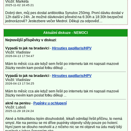
Vložil: Markéta
2025-11-02 16:45:21
Dobrý den, můj pes dostal antibiotika Synulox 250mg. První dávku dostal v
12h další v 24h. Je možné dávkování převést na 6:30h a 18:30h bezpečné
jednorázově? Jestezbere večer Medrol. Děkuji za odpověď....
Aktuální diskuze - NEMOCI
Nejnovější příspěvky v diskuzi
:
Vypadá to jak na bradavici
-
Hirsuties papillaris/HPV
Vložil: Vladislav
2026-04-13 17:54:47
Mám to měsíc cca ale když sem řešil po internetu tak mi napsali mazové
žlázky nevím kam poslat fotku děkuji ...
Vypadá to jak na bradavici
-
Hirsuties papillaris/HPV
Vložil: Vladislav
2026-04-13 17:54:25
Mám to měsíc cca ale když sem řešil po internetu tak mi napsali mazové
žlázky nevím kam poslat fotku děkuji ...
akné na penisu
-
Pupínky u ochlupení
Vložil: Luboš
2025-11-29 18:24:24
Akné a folikulitidou trpím dlouhodobě, lékaři odmítají řešit příčinu, to nemá
smysl. Ale na penisu se mi dříve pupínky objevily vždy pouze po holení.
Nyní jsem se dlouho neoholil a z ničeho nic se mi objevil na údu malý bílý