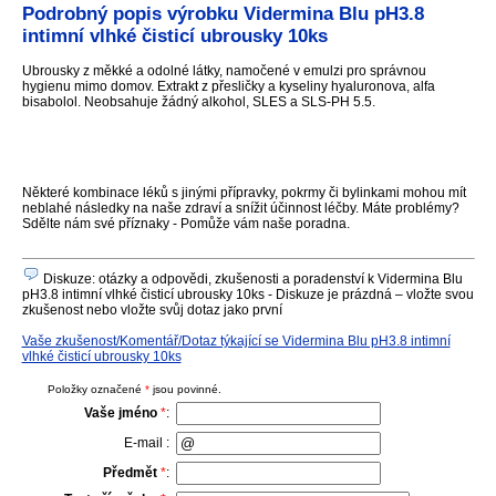
Podrobný popis výrobku Vidermina Blu pH3.8
intimní vlhké čisticí ubrousky 10ks
Ubrousky z měkké a odolné látky, namočené v emulzi pro správnou
hygienu mimo domov. Extrakt z přesličky a kyseliny hyaluronova, alfa
bisabolol. Neobsahuje žádný alkohol, SLES a SLS-PH 5.5.
Některé kombinace léků s jinými přípravky, pokrmy či bylinkami mohou mít
neblahé následky na naše zdraví a snížit účinnost léčby. Máte problémy?
Sdělte nám své příznaky - Pomůže vám naše poradna.
Diskuze: otázky a odpovědi, zkušenosti a poradenství k Vidermina Blu
pH3.8 intimní vlhké čisticí ubrousky 10ks - Diskuze je prázdná – vložte svou
zkušenost nebo vložte svůj dotaz jako první
Vaše zkušenost/Komentář/Dotaz týkající se Vidermina Blu pH3.8 intimní
vlhké čisticí ubrousky 10ks
Položky označené
*
jsou povinné.
Vaše jméno
*
:
E-mail :
Předmět
*
: