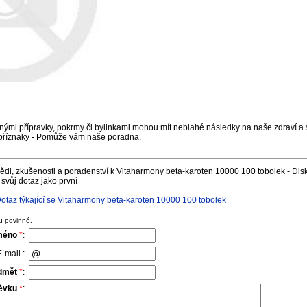
nými přípravky, pokrmy či bylinkami mohou mít neblahé následky na naše zdraví a s
příznaky - Pomůže vám naše poradna.
di, zkušenosti a poradenství k Vitaharmony beta-karoten 10000 100 tobolek - Disk
svůj dotaz jako první
taz týkající se Vitaharmony beta-karoten 10000 100 tobolek
u povinné.
méno
*
:
-mail :
dmět
*
:
pěvku
*
: