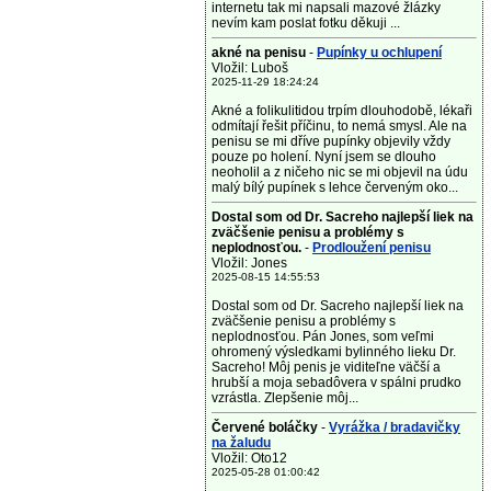
internetu tak mi napsali mazové žlázky
nevím kam poslat fotku děkuji ...
akné na penisu
-
Pupínky u ochlupení
Vložil: Luboš
2025-11-29 18:24:24
Akné a folikulitidou trpím dlouhodobě, lékaři
odmítají řešit příčinu, to nemá smysl. Ale na
penisu se mi dříve pupínky objevily vždy
pouze po holení. Nyní jsem se dlouho
neoholil a z ničeho nic se mi objevil na údu
malý bílý pupínek s lehce červeným oko...
Dostal som od Dr. Sacreho najlepší liek na
zväčšenie penisu a problémy s
neplodnosťou.
-
Prodloužení penisu
Vložil: Jones
2025-08-15 14:55:53
Dostal som od Dr. Sacreho najlepší liek na
zväčšenie penisu a problémy s
neplodnosťou. Pán Jones, som veľmi
ohromený výsledkami bylinného lieku Dr.
Sacreho! Môj penis je viditeľne väčší a
hrubší a moja sebadôvera v spálni prudko
vzrástla. Zlepšenie môj...
Červené boláčky
-
Vyrážka / bradavičky
na žaludu
Vložil: Oto12
2025-05-28 01:00:42