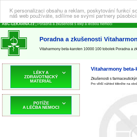
K personalizaci obsahu a reklam, poskytování funkcí s
náš web používáte, sdílíme se svými partnery působícím
ABC-LEKARNA.cz
| Poradna a zkušenosti s léky a léčbou nemocí
Poradna a zkušenosti Vitaharmon
Vitaharmony beta-karoten 10000 100 tobolek Poradna a zku
Vitaharmony beta-k
LÉKY A
ZDRAVOTNICKÝ
Zkušenosti s farmaceutick
MATERIÁL
Pro větší náhled klikněte na obr
POTÍŽE
A LÉČBA NEMOCI