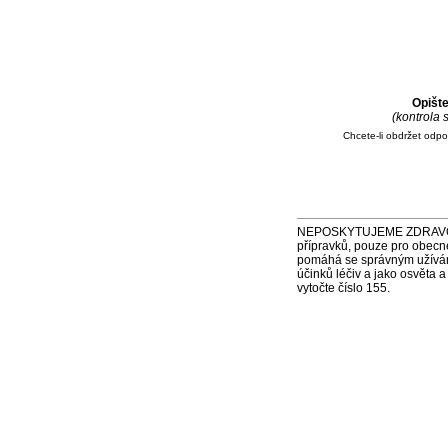
Opišt
(kontrola
Chcete-li obdržet odp
NEPOSKYTUJEME ZDRAVOTNÍ P
přípravků, pouze pro obecn
pomáhá se správným užíváním
účinků léčiv a jako osvěta 
vytočte číslo 155.