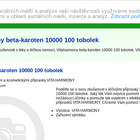
ociálních médií a analýze naší návštěvnosti využíváme soub
i v oblasti sociálních médií, inzerce a analýz.
Zobrazit pod
y beta-karoten 10000 100 tobolek
šenosti s léky a léčbou nemocí, Vitaharmony beta-karoten 10000 100 tobolek, Vit
aroten 10000 100 tobolek
ými a kosmetickými přípravky VITA HARMONY
ázek
Podělte se o svou zkušenost s léčivými přípravky
10000 100 tobolek. Jaký lék Vám nejvíce pomohl 
nežádoucí účinky a pomozte tak ostatním s efekti
přípravků VITA HARMONY. Chceme Vám pomoci vyléč
Výrobce: VITA HARMONY
Zařazení výrobku: