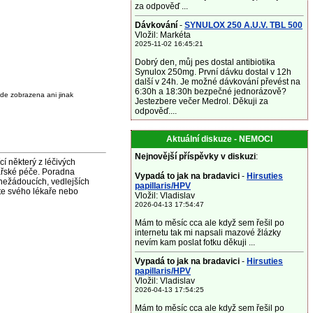
za odpověď ...
Dávkování
-
SYNULOX 250 A.U.V. TBL 500
Vložil: Markéta
2025-11-02 16:45:21
Dobrý den, můj pes dostal antibiotika
Synulox 250mg. První dávku dostal v 12h
další v 24h. Je možné dávkování převést na
6:30h a 18:30h bezpečné jednorázově?
de zobrazena ani jinak
Jestezbere večer Medrol. Děkuji za
odpověď....
Aktuální diskuze - NEMOCI
Nejnovější příspěvky v diskuzi
:
některý z léčivých
ařské péče. Poradna
Vypadá to jak na bradavici
-
Hirsuties
nežádoucích, vedlejších
papillaris/HPV
jte svého lékaře nebo
Vložil: Vladislav
2026-04-13 17:54:47
Mám to měsíc cca ale když sem řešil po
internetu tak mi napsali mazové žlázky
nevím kam poslat fotku děkuji ...
Vypadá to jak na bradavici
-
Hirsuties
papillaris/HPV
Vložil: Vladislav
2026-04-13 17:54:25
Mám to měsíc cca ale když sem řešil po