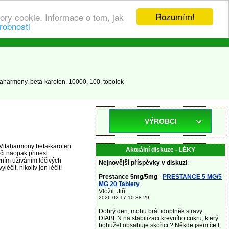
Rozumím!
ory cookie. Informace o tom, jak
robnosti
aharmony, beta-karoten, 10000, 100, tobolek
VÝROBCI
 Vitaharmony beta-karoten
Aktuální diskuze - LÉKY
či naopak přinesl
vním užíváním léčivých
Nejnovější příspěvky v diskuzi
:
it, nikoliv jen léčit!
Prestance 5mg/5mg
-
PRESTANCE 5 MG/5
MG 20 Tablety
Vložil: Jiří
2026-02-17 10:38:29
Dobrý den, mohu brát idoplněk stravy
DIABEN na stabilizaci krevního cukru, který
bohužel obsahuje skořici ? Někde jsem četl,