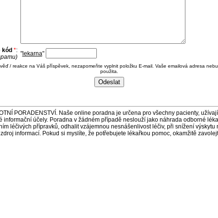
e kód
*
:
"
lekarna
"
 spamu)
ověď / reakce na Váš příspěvek, nezapomeňte vyplnit položku E-mail. Vaše emailová adresa nebu
použita.
ORADENSTVÍ. Naše online poradna je určena pro všechny pacienty, užívající 
é informační účely. Poradna v žádném případě neslouží jako náhrada odborné lék
 léčivých přípravků, odhalit vzájemnou nesnášenlivost léčiv, při snížení výskytu 
a zdroj informací. Pokud si myslíte, že potřebujete lékařkou pomoc, okamžitě zavole