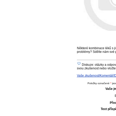
Některé kombinace léků s ji
problémy? Sdělte nám své 
Diskuze: otázky a odpově
svou zkušenost nebo vložte 
Vaše zkušenost/Komentář/Do
Položky označené
*
jso
Vaše j
E
Pře
Text přís