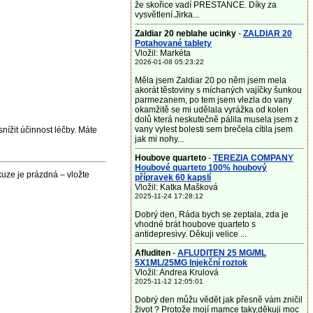
že skořice vadí PRESTANCE. Díky za
vysvětlení.Jirka...
Zaldiar 20 neblahe ucinky
-
ZALDIAR 20
Potahované tablety
Vložil: Markéta
2026-01-08 05:23:22
Měla jsem Zaldiar 20 po něm jsem mela
akorát těstoviny s míchaných vajíčky šunkou
parmezanem, po tem jsem vlezla do vany
okamžitě se mi udělala vyrážka od kolen
dolů která neskutečně pálila musela jsem z
vany vylest bolesti sem brečela cítila jsem
nížit účinnost léčby. Máte
jak mi nohy...
Houbove quarteto
-
TEREZIA COMPANY
Houbové quarteto 100% houbový
uze je prázdná – vložte
přípravek 60 kapslí
Vložil: Katka Mašková
2025-11-24 17:28:12
Dobrý den, Ráda bych se zeptala, zda je
vhodné brát houbove quarteto s
antidepresivy. Děkuji velice ...
Afluditen
-
AFLUDITEN 25 MG/ML
5X1ML/25MG Injekční roztok
Vložil: Andrea Krulová
2025-11-12 12:05:01
Dobrý den můžu vědět jak přesně vám zničil
život ? Protože mojí mamce taky,děkuji moc