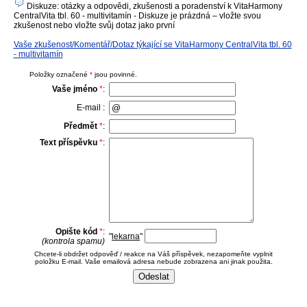
Diskuze: otázky a odpovědi, zkušenosti a poradenství k VitaHarmony
CentralVita tbl. 60 - multivitamín - Diskuze je prázdná – vložte svou
zkušenost nebo vložte svůj dotaz jako první
Vaše zkušenost/Komentář/Dotaz týkající se VitaHarmony CentralVita tbl. 60
- multivitamín
Položky označené
*
jsou povinné.
Vaše jméno
*
:
E-mail :
Předmět
*
:
Text příspěvku
*
:
Opište kód
*
:
"
lekarna
"
(kontrola spamu)
Chcete-li obdržet odpověď / reakce na Váš příspěvek, nezapomeňte vyplnit
položku E-mail. Vaše emailová adresa nebude zobrazena ani jinak použita.