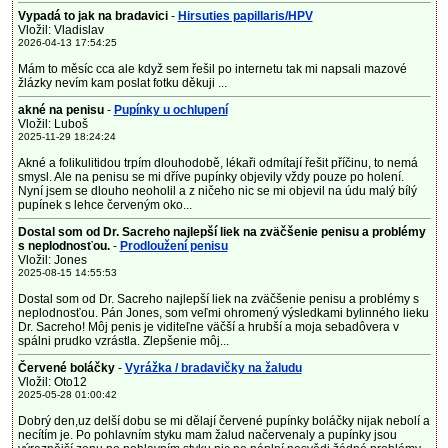
Vypadá to jak na bradavici
-
Hirsuties papillaris/HPV
Vložil: Vladislav
2026-04-13 17:54:25
Mám to měsíc cca ale když sem řešil po internetu tak mi napsali mazové
žlázky nevím kam poslat fotku děkuji ...
akné na penisu
-
Pupínky u ochlupení
Vložil: Luboš
2025-11-29 18:24:24
Akné a folikulitidou trpím dlouhodobě, lékaři odmítají řešit příčinu, to nemá
smysl. Ale na penisu se mi dříve pupínky objevily vždy pouze po holení.
Nyní jsem se dlouho neoholil a z ničeho nic se mi objevil na údu malý bílý
pupínek s lehce červeným oko...
Dostal som od Dr. Sacreho najlepší liek na zväčšenie penisu a problémy
s neplodnosťou.
-
Prodloužení penisu
Vložil: Jones
2025-08-15 14:55:53
Dostal som od Dr. Sacreho najlepší liek na zväčšenie penisu a problémy s
neplodnosťou. Pán Jones, som veľmi ohromený výsledkami bylinného lieku
Dr. Sacreho! Môj penis je viditeľne väčší a hrubší a moja sebadôvera v
spálni prudko vzrástla. Zlepšenie môj...
Červené boláčky
-
Vyrážka / bradavičky na žaludu
Vložil: Oto12
2025-05-28 01:00:42
Dobrý den,uz delší dobu se mi dělají červené pupínky boláčky nijak nebolí a
necítím je. Po pohlavním styku mam žalud načervenaly a pupínky jsou