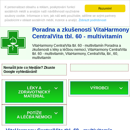
K personalizaci obsahu a reklam, poskytování funkcí
Rozumím!
sociálních médií a analýze naší návštěvnosti využíváme
soubory cookie. Informace o tom, jak náš web používáte, sdílíme se svými partnery
působícími v oblasti sociálních médií, inzerce a analýz.
Zobrazit podrobnosti
ABC-LEKARNA.cz
| Poradna a zkušenosti s léky a léčbou nemocí
Poradna a zkušenosti VitaHarmony
CentralVita tbl. 60 - multivitamín
VitaHarmony CentralVita tbl. 60 - multivitamín Poradna a
zkušenosti s léky a léčbou nemocí, VitaHarmony CentralVita
tbl. 60 - multivitamín, VitaHarmony, CentralVita, tbl., 60,
multivitamín
Nenašli jste co hledáte? Zkuste
Google vyhledávání!
LÉKY A
VÝROBCI
ZDRAVOTNICKÝ
MATERIÁL
POTÍŽE
A LÉČBA NEMOCI