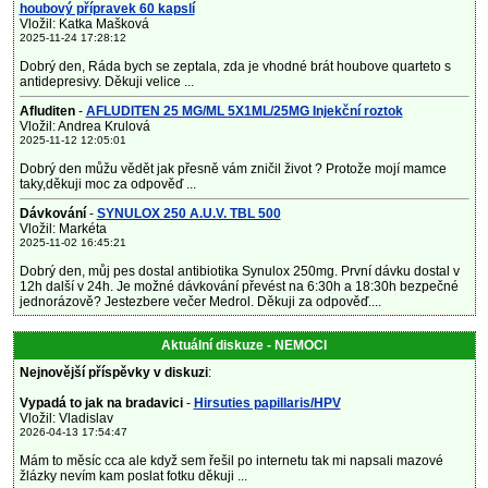
houbový přípravek 60 kapslí
Vložil: Katka Mašková
2025-11-24 17:28:12
Dobrý den, Ráda bych se zeptala, zda je vhodné brát houbove quarteto s
antidepresivy. Děkuji velice ...
Afluditen
-
AFLUDITEN 25 MG/ML 5X1ML/25MG Injekční roztok
Vložil: Andrea Krulová
2025-11-12 12:05:01
Dobrý den můžu vědět jak přesně vám zničil život ? Protože mojí mamce
taky,děkuji moc za odpověď ...
Dávkování
-
SYNULOX 250 A.U.V. TBL 500
Vložil: Markéta
2025-11-02 16:45:21
Dobrý den, můj pes dostal antibiotika Synulox 250mg. První dávku dostal v
12h další v 24h. Je možné dávkování převést na 6:30h a 18:30h bezpečné
jednorázově? Jestezbere večer Medrol. Děkuji za odpověď....
Aktuální diskuze - NEMOCI
Nejnovější příspěvky v diskuzi
:
Vypadá to jak na bradavici
-
Hirsuties papillaris/HPV
Vložil: Vladislav
2026-04-13 17:54:47
Mám to měsíc cca ale když sem řešil po internetu tak mi napsali mazové
žlázky nevím kam poslat fotku děkuji ...