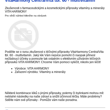
VitaHarmony CentralVita tbl. 60 - multivitamín
Zkušenosti s farmaceutickými a kosmetickými přípravky vitamíny a minerály
VITA HARMONY
Pro větší náhled klikněte na obrázek
Podělte se o svou zkušenost s léčivými přípravky VitaHarmony CentralVita
tbl. 60 - multivitamín. Jaký lék Vám nejvíce pomohl či naopak přinesl
nežádoucí účinky a pomozte tak ostatním s efektivním užíváním léčivých
přípravků VITA HARMONY. Chceme Vám pomoci vyléčit, nikoliv jen léčit!
Výrobce: VITA HARMONY
Zařazení výrobku: Vitamíny a minerály
Některé kombinace léků s jinými přípravky, pokrmy či bylinkami mohou mít
neblahé následky na naše zdraví a snížit účinnost léčby. Máte problémy?
Sdělte nám své příznaky - Pomůže vám naše poradna.