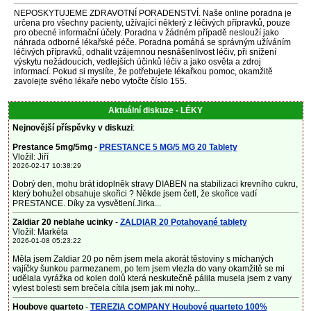
NEPOSKYTUJEME ZDRAVOTNÍ PORADENSTVÍ. Naše online poradna je
určena pro všechny pacienty, užívající některý z léčivých přípravků, pouze
pro obecné informační účely. Poradna v žádném případě neslouží jako
náhrada odborné lékařské péče. Poradna pomáhá se správným užíváním
léčivých přípravků, odhalit vzájemnou nesnášenlivost léčiv, při snížení
výskytu nežádoucích, vedlejších účinků léčiv a jako osvěta a zdroj
informací. Pokud si myslíte, že potřebujete lékařkou pomoc, okamžitě
zavolejte svého lékaře nebo vytočte číslo 155.
Aktuální diskuze - LÉKY
Nejnovější příspěvky v diskuzi
:
Prestance 5mg/5mg
-
PRESTANCE 5 MG/5 MG 20 Tablety
Vložil: Jiří
2026-02-17 10:38:29
Dobrý den, mohu brát idoplněk stravy DIABEN na stabilizaci krevního cukru,
který bohužel obsahuje skořici ? Někde jsem četl, že skořice vadí
PRESTANCE. Díky za vysvětlení.Jirka...
Zaldiar 20 neblahe ucinky
-
ZALDIAR 20 Potahované tablety
Vložil: Markéta
2026-01-08 05:23:22
Měla jsem Zaldiar 20 po něm jsem mela akorát těstoviny s míchaných
vajíčky šunkou parmezanem, po tem jsem vlezla do vany okamžitě se mi
udělala vyrážka od kolen dolů která neskutečně pálila musela jsem z vany
vylest bolesti sem brečela cítila jsem jak mi nohy...
Houbove quarteto
-
TEREZIA COMPANY Houbové quarteto 100%