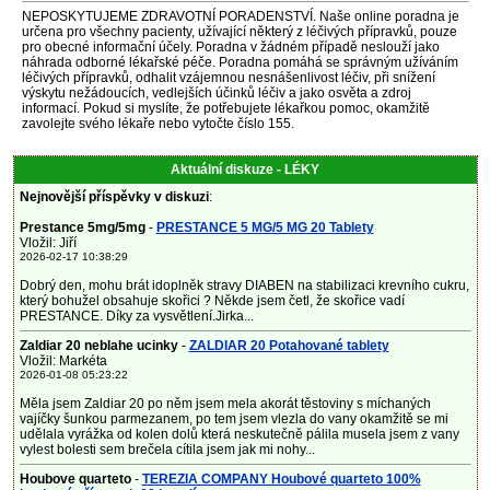
NEPOSKYTUJEME ZDRAVOTNÍ PORADENSTVÍ. Naše online poradna je
určena pro všechny pacienty, užívající některý z léčivých přípravků, pouze
pro obecné informační účely. Poradna v žádném případě neslouží jako
náhrada odborné lékařské péče. Poradna pomáhá se správným užíváním
léčivých přípravků, odhalit vzájemnou nesnášenlivost léčiv, při snížení
výskytu nežádoucích, vedlejších účinků léčiv a jako osvěta a zdroj
informací. Pokud si myslíte, že potřebujete lékařkou pomoc, okamžitě
zavolejte svého lékaře nebo vytočte číslo 155.
Aktuální diskuze - LÉKY
Nejnovější příspěvky v diskuzi
:
Prestance 5mg/5mg
-
PRESTANCE 5 MG/5 MG 20 Tablety
Vložil: Jiří
2026-02-17 10:38:29
Dobrý den, mohu brát idoplněk stravy DIABEN na stabilizaci krevního cukru,
který bohužel obsahuje skořici ? Někde jsem četl, že skořice vadí
PRESTANCE. Díky za vysvětlení.Jirka...
Zaldiar 20 neblahe ucinky
-
ZALDIAR 20 Potahované tablety
Vložil: Markéta
2026-01-08 05:23:22
Měla jsem Zaldiar 20 po něm jsem mela akorát těstoviny s míchaných
vajíčky šunkou parmezanem, po tem jsem vlezla do vany okamžitě se mi
udělala vyrážka od kolen dolů která neskutečně pálila musela jsem z vany
vylest bolesti sem brečela cítila jsem jak mi nohy...
Houbove quarteto
-
TEREZIA COMPANY Houbové quarteto 100%