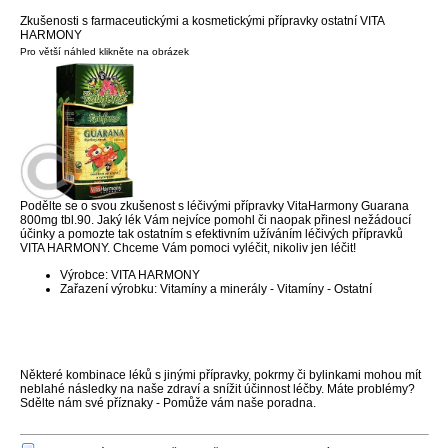
Zkušenosti s farmaceutickými a kosmetickými přípravky ostatní VITA
HARMONY
Pro větší náhled klikněte na obrázek
Podělte se o svou zkušenost s léčivými přípravky VitaHarmony Guarana
800mg tbl.90. Jaký lék Vám nejvíce pomohl či naopak přinesl nežádoucí
účinky a pomozte tak ostatním s efektivním užíváním léčivých přípravků
VITA HARMONY. Chceme Vám pomoci vyléčit, nikoliv jen léčit!
Výrobce: VITA HARMONY
Zařazení výrobku: Vitamíny a minerály - Vitamíny - Ostatní
Některé kombinace léků s jinými přípravky, pokrmy či bylinkami mohou mít
neblahé následky na naše zdraví a snížit účinnost léčby. Máte problémy?
Sdělte nám své příznaky - Pomůže vám naše poradna.