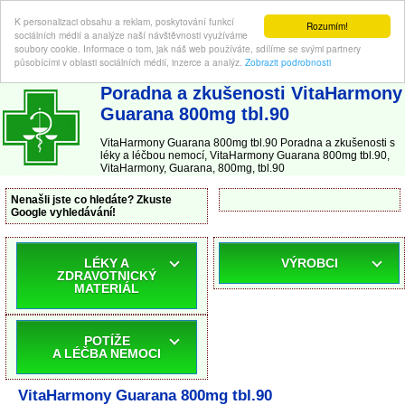
K personalizaci obsahu a reklam, poskytování funkcí
Rozumím!
sociálních médií a analýze naší návštěvnosti využíváme
soubory cookie. Informace o tom, jak náš web používáte, sdílíme se svými partnery
působícími v oblasti sociálních médií, inzerce a analýz.
Zobrazit podrobnosti
ABC-LEKARNA.cz
| Poradna a zkušenosti s léky a léčbou nemocí
Poradna a zkušenosti VitaHarmony
Guarana 800mg tbl.90
VitaHarmony Guarana 800mg tbl.90 Poradna a zkušenosti s
léky a léčbou nemocí, VitaHarmony Guarana 800mg tbl.90,
VitaHarmony, Guarana, 800mg, tbl.90
Nenašli jste co hledáte? Zkuste
Google vyhledávání!
LÉKY A
VÝROBCI
ZDRAVOTNICKÝ
MATERIÁL
POTÍŽE
A LÉČBA NEMOCI
VitaHarmony Guarana 800mg tbl.90