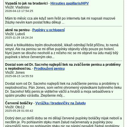
Vypadá to jak na bradavici
-
Hirsuties papillaris/HPV
Vložil: Vladislav
2026-04-13 17:54:25
Mám to měsíc cca ale když sem řešil po internetu tak mi napsali mazové
žlázky nevím kam poslat fotku děkuji ...
akné na penisu
-
Pupínky u ochlupení
Vložil: Luboš
2025-11-29 18:24:24
Akné a folikulitidou trpím dlouhodobě, lékaři odmítají řešit příčinu, to nemá
smysl. Ale na penisu se mi dříve pupínky objevily vždy pouze po holení.
Nyní jsem se dlouho neoholil a z ničeho nic se mi objevil na údu malý bílý
pupínek s lehce červeným oko...
Dostal som od Dr. Sacreho najlepší liek na zväčšenie penisu a problémy
s neplodnosťou.
-
Prodloužení penisu
Vložil: Jones
2025-08-15 14:55:53
Dostal som od Dr. Sacreho najlepší liek na zväčšenie penisu a problémy s
neplodnosťou. Pán Jones, som veľmi ohromený výsledkami bylinného lieku
Dr. Sacreho! Môj penis je viditeľne väčší a hrubší a moja sebadôvera v
spálni prudko vzrástla. Zlepšenie môj...
Červené boláčky
-
Vyrážka / bradavičky na žaludu
Vložil: Oto12
2025-05-28 01:00:42
Dobrý den,uz delší dobu se mi dělají červené pupínky boláčky nijak nebolí a
necítím je. Po pohlavním styku mam žalud načervenaly a pupínky jsou
výraznější zenu po pohlavním styku nic ne náplní nesvědi žádné problémy