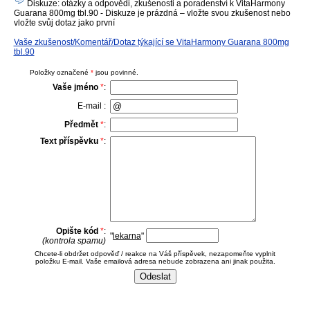
Diskuze: otázky a odpovědi, zkušenosti a poradenství k VitaHarmony
Guarana 800mg tbl.90 - Diskuze je prázdná – vložte svou zkušenost nebo
vložte svůj dotaz jako první
Vaše zkušenost/Komentář/Dotaz týkající se VitaHarmony Guarana 800mg
tbl.90
Položky označené
*
jsou povinné.
Vaše jméno
*
:
E-mail :
Předmět
*
:
Text příspěvku
*
:
Opište kód
*
:
"
lekarna
"
(kontrola spamu)
Chcete-li obdržet odpověď / reakce na Váš příspěvek, nezapomeňte vyplnit
položku E-mail. Vaše emailová adresa nebude zobrazena ani jinak použita.