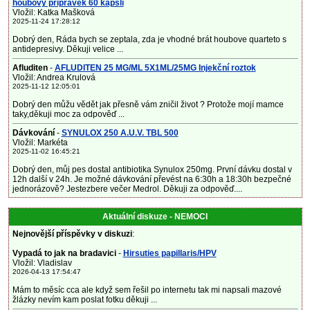
houbový přípravek 60 kapslí
Vložil: Katka Mašková
2025-11-24 17:28:12
Dobrý den, Ráda bych se zeptala, zda je vhodné brát houbove quarteto s
antidepresivy. Děkuji velice ...
Afluditen
-
AFLUDITEN 25 MG/ML 5X1ML/25MG Injekční roztok
Vložil: Andrea Krulová
2025-11-12 12:05:01
Dobrý den můžu vědět jak přesně vám zničil život ? Protože mojí mamce
taky,děkuji moc za odpověď ...
Dávkování
-
SYNULOX 250 A.U.V. TBL 500
Vložil: Markéta
2025-11-02 16:45:21
Dobrý den, můj pes dostal antibiotika Synulox 250mg. První dávku dostal v
12h další v 24h. Je možné dávkování převést na 6:30h a 18:30h bezpečné
jednorázově? Jestezbere večer Medrol. Děkuji za odpověď....
Aktuální diskuze - NEMOCI
Nejnovější příspěvky v diskuzi
:
Vypadá to jak na bradavici
-
Hirsuties papillaris/HPV
Vložil: Vladislav
2026-04-13 17:54:47
Mám to měsíc cca ale když sem řešil po internetu tak mi napsali mazové
žlázky nevím kam poslat fotku děkuji ...