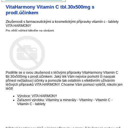
VitaHarmony Vitamin C tbl.30x500mg s
prodl.účinkem
Zkušenosti s farmaceutickými a kosmetickými přípravky vitamín c - tablety
VITA HARMONY
Pro větší náhled klikněte na obrázek
Podělte se o svou zkušenost s léčivými přípravky VitaHarmony Vitamin C
tbl.30x500mg s prodl.účinkem. Jaký lék Vám nejvíce pomohl či naopak
přinesl nežádoucí účinky a pomozte tak ostatním s efektivním užíváním
léčivých přípravků VITA HARMONY. Chceme Vám pomoci vyléčit, nikoliv jen
léčit!
Výrobce: VITA HARMONY
Zařazení výrobku: Vitamíny a minerály - Vitamíny - Vitamín C -
Vitamín C - tablety