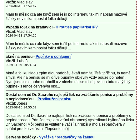
Vložil: Vladislav
2026-04-13 17:54:47
Mám to měsíc cca ale když sem řešil po internetu tak mi napsali mazové
žlázky nevím kam poslat fotku děkuji ...
Vypadá to jak na bradavici
-
Hirsuties papillaris/HPV
Vložil: Vladislav
2026-04-13 17:54:25
Mám to měsíc cca ale když sem řešil po internetu tak mi napsali mazové
žlázky nevím kam poslat fotku děkuji ...
akné na penisu
-
Pupínky u ochlupení
Vložil: Luboš
2025-11-29 18:24:24
Akné a folikulitidou trpím dlouhodobě, lékaři odmítají řešit příčinu, to nemá
smysl. Ale na penisu se mi dříve pupínky objevily vždy pouze po holení.
Nyní jsem se dlouho neoholil a z ničeho nic se mi objevil na údu malý bílý
pupínek s lehce červeným oko...
Dostal som od Dr. Sacreho najlepší liek na zväčšenie penisu a problémy
s neplodnosťou.
-
Prodloužení penisu
Vložil: Jones
2025-08-15 14:55:53
Dostal som od Dr. Sacreho najlepší liek na zväčšenie penisu a problémy s
neplodnosťou. Pán Jones, som veľmi ohromený výsledkami bylinného lieku
Dr. Sacreho! Môj penis je viditeľne väčší a hrubší a moja sebadôvera v
spálni prudko vzrástla. Zlepšenie môj...
Červené boláčky
-
Vyrážka / bradavičky na žaludu