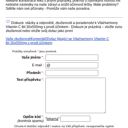
Některé kombinace léků s jinými přípravky, pokrmy či bylinkami mohou mít
neblahé následky na naše zdraví a snížit účinnost léčby. Máte problémy?
Sdělte nám své příznaky - Pomůže vám naše poradna.
Diskuze: otázky a odpovědi, zkušenosti a poradenství k VitaHarmony
Vitamin C tbl.30x500mg s prodl.účinkem - Diskuze je prázdná – vložte svou
zkušenost nebo vložte svůj dotaz jako první
Vaše zkušenost/Komentář/Dotaz týkající se VitaHarmony Vitamin C
tbl.30x500mg s prodl.účinkem
Položky označené
*
jsou povinné.
Vaše jméno
*
:
E-mail :
Předmět
*
:
Text příspěvku
*
:
Opište kód
*
:
"
lekarna
"
(kontrola spamu)
Chcete-li obdržet odpověď / reakce na Váš příspěvek, nezapomeňte vyplnit