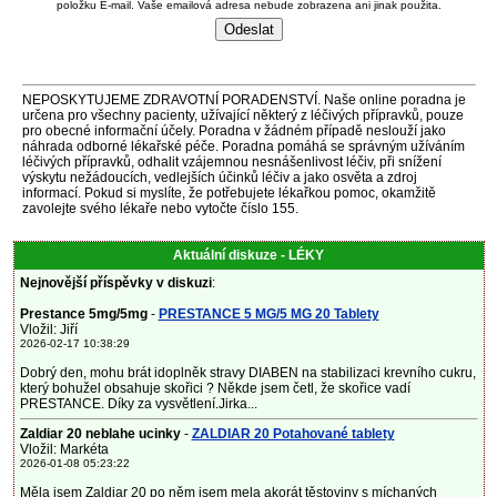
položku E-mail. Vaše emailová adresa nebude zobrazena ani jinak použita.
NEPOSKYTUJEME ZDRAVOTNÍ PORADENSTVÍ. Naše online poradna je
určena pro všechny pacienty, užívající některý z léčivých přípravků, pouze
pro obecné informační účely. Poradna v žádném případě neslouží jako
náhrada odborné lékařské péče. Poradna pomáhá se správným užíváním
léčivých přípravků, odhalit vzájemnou nesnášenlivost léčiv, při snížení
výskytu nežádoucích, vedlejších účinků léčiv a jako osvěta a zdroj
informací. Pokud si myslíte, že potřebujete lékařkou pomoc, okamžitě
zavolejte svého lékaře nebo vytočte číslo 155.
Aktuální diskuze - LÉKY
Nejnovější příspěvky v diskuzi
:
Prestance 5mg/5mg
-
PRESTANCE 5 MG/5 MG 20 Tablety
Vložil: Jiří
2026-02-17 10:38:29
Dobrý den, mohu brát idoplněk stravy DIABEN na stabilizaci krevního cukru,
který bohužel obsahuje skořici ? Někde jsem četl, že skořice vadí
PRESTANCE. Díky za vysvětlení.Jirka...
Zaldiar 20 neblahe ucinky
-
ZALDIAR 20 Potahované tablety
Vložil: Markéta
2026-01-08 05:23:22
Měla jsem Zaldiar 20 po něm jsem mela akorát těstoviny s míchaných