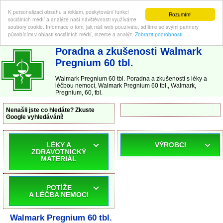
K personalizaci obsahu a reklam, poskytování funkcí
Rozumím!
sociálních médií a analýze naší návštěvnosti využíváme
soubory cookie. Informace o tom, jak náš web používáte, sdílíme se svými partnery
působícími v oblasti sociálních médií, inzerce a analýz.
Zobrazit podrobnosti
ABC-LEKARNA.cz
| Poradna a zkušenosti s léky a léčbou nemocí
Poradna a zkušenosti Walmark
Pregnium 60 tbl.
Walmark Pregnium 60 tbl. Poradna a zkušenosti s léky a
léčbou nemocí, Walmark Pregnium 60 tbl., Walmark,
Pregnium, 60, tbl.
Nenašli jste co hledáte? Zkuste
Google vyhledávání!
LÉKY A
VÝROBCI
ZDRAVOTNICKÝ
MATERIÁL
POTÍŽE
A LÉČBA NEMOCI
Walmark Pregnium 60 tbl.