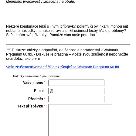
Minimální trvanlivost vyznačena na obalu.
Některé kombinace léků s jinými přípravky, pokrmy či bylinkami mohou mít
neblahé následky na naše zdraví a snížit účinnost léčby. Máte problémy?
Sdělte nám své příznaky - Pomůže vám naše poradna.
Diskuze: otázky a odpovědi, zkušenosti a poradenství k Walmark
Pregnium 60 tbl. - Diskuze je prázdná – vložte svou zkušenost nebo vložte
svůj dotaz jako první
Vaše zkušenost/Komentář/Dotaz týkající se Walmark Pregnium 60 tbl.
Položky označené
*
jsou povinné.
Vaše jméno
*
:
E-mail :
Předmět
*
:
Text příspěvku
*
: