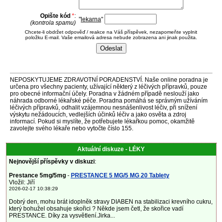
Opište kód
*
:
"
lekarna
"
(kontrola spamu)
Chcete-li obdržet odpověď / reakce na Váš příspěvek, nezapomeňte vyplnit
položku E-mail. Vaše emailová adresa nebude zobrazena ani jinak použita.
NEPOSKYTUJEME ZDRAVOTNÍ PORADENSTVÍ. Naše online poradna je
určena pro všechny pacienty, užívající některý z léčivých přípravků, pouze
pro obecné informační účely. Poradna v žádném případě neslouží jako
náhrada odborné lékařské péče. Poradna pomáhá se správným užíváním
léčivých přípravků, odhalit vzájemnou nesnášenlivost léčiv, při snížení
výskytu nežádoucích, vedlejších účinků léčiv a jako osvěta a zdroj
informací. Pokud si myslíte, že potřebujete lékařkou pomoc, okamžitě
zavolejte svého lékaře nebo vytočte číslo 155.
Aktuální diskuze - LÉKY
Nejnovější příspěvky v diskuzi
:
Prestance 5mg/5mg
-
PRESTANCE 5 MG/5 MG 20 Tablety
Vložil: Jiří
2026-02-17 10:38:29
Dobrý den, mohu brát idoplněk stravy DIABEN na stabilizaci krevního cukru,
který bohužel obsahuje skořici ? Někde jsem četl, že skořice vadí
PRESTANCE. Díky za vysvětlení.Jirka...