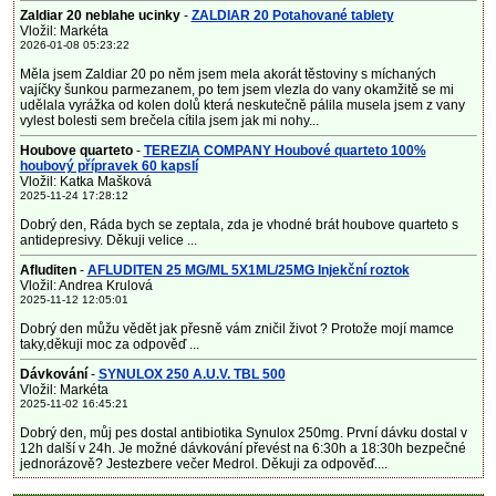
Zaldiar 20 neblahe ucinky
-
ZALDIAR 20 Potahované tablety
Vložil: Markéta
2026-01-08 05:23:22
Měla jsem Zaldiar 20 po něm jsem mela akorát těstoviny s míchaných
vajíčky šunkou parmezanem, po tem jsem vlezla do vany okamžitě se mi
udělala vyrážka od kolen dolů která neskutečně pálila musela jsem z vany
vylest bolesti sem brečela cítila jsem jak mi nohy...
Houbove quarteto
-
TEREZIA COMPANY Houbové quarteto 100%
houbový přípravek 60 kapslí
Vložil: Katka Mašková
2025-11-24 17:28:12
Dobrý den, Ráda bych se zeptala, zda je vhodné brát houbove quarteto s
antidepresivy. Děkuji velice ...
Afluditen
-
AFLUDITEN 25 MG/ML 5X1ML/25MG Injekční roztok
Vložil: Andrea Krulová
2025-11-12 12:05:01
Dobrý den můžu vědět jak přesně vám zničil život ? Protože mojí mamce
taky,děkuji moc za odpověď ...
Dávkování
-
SYNULOX 250 A.U.V. TBL 500
Vložil: Markéta
2025-11-02 16:45:21
Dobrý den, můj pes dostal antibiotika Synulox 250mg. První dávku dostal v
12h další v 24h. Je možné dávkování převést na 6:30h a 18:30h bezpečné
jednorázově? Jestezbere večer Medrol. Děkuji za odpověď....