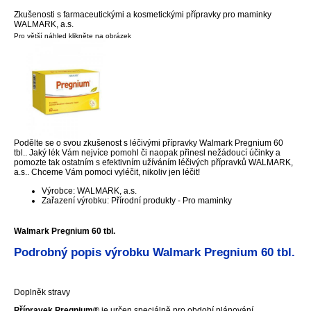
Zkušenosti s farmaceutickými a kosmetickými přípravky pro maminky
WALMARK, a.s.
Pro větší náhled klikněte na obrázek
Podělte se o svou zkušenost s léčivými přípravky Walmark Pregnium 60
tbl.. Jaký lék Vám nejvíce pomohl či naopak přinesl nežádoucí účinky a
pomozte tak ostatním s efektivním užíváním léčivých přípravků WALMARK,
a.s.. Chceme Vám pomoci vyléčit, nikoliv jen léčit!
Výrobce: WALMARK, a.s.
Zařazení výrobku: Přírodní produkty - Pro maminky
Walmark Pregnium 60 tbl.
Podrobný popis výrobku Walmark Pregnium 60 tbl.
Doplněk stravy
Přípravek Pregnium®
je určen speciálně pro období plánování