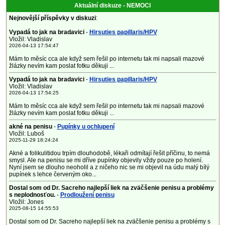
Aktuální diskuze - NEMOCI
Nejnovější příspěvky v diskuzi
:
Vypadá to jak na bradavici
-
Hirsuties papillaris/HPV
Vložil: Vladislav
2026-04-13 17:54:47
Mám to měsíc cca ale když sem řešil po internetu tak mi napsali mazové
žlázky nevím kam poslat fotku děkuji ...
Vypadá to jak na bradavici
-
Hirsuties papillaris/HPV
Vložil: Vladislav
2026-04-13 17:54:25
Mám to měsíc cca ale když sem řešil po internetu tak mi napsali mazové
žlázky nevím kam poslat fotku děkuji ...
akné na penisu
-
Pupínky u ochlupení
Vložil: Luboš
2025-11-29 18:24:24
Akné a folikulitidou trpím dlouhodobě, lékaři odmítají řešit příčinu, to nemá
smysl. Ale na penisu se mi dříve pupínky objevily vždy pouze po holení.
Nyní jsem se dlouho neoholil a z ničeho nic se mi objevil na údu malý bílý
pupínek s lehce červeným oko...
Dostal som od Dr. Sacreho najlepší liek na zväčšenie penisu a problémy
s neplodnosťou.
-
Prodloužení penisu
Vložil: Jones
2025-08-15 14:55:53
Dostal som od Dr. Sacreho najlepší liek na zväčšenie penisu a problémy s