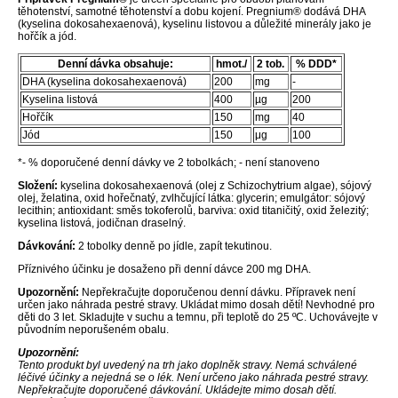
těhotenství, samotné těhotenství a dobu kojení. Pregnium® dodává DHA
(kyselina dokosahexaenová), kyselinu listovou a důležité minerály jako je
hořčík a jód.
Denní dávka obsahuje:
hmot./
2 tob.
% DDD*
DHA (kyselina dokosahexaenová)
200
mg
-
Kyselina listová
400
µg
200
Hořčík
150
mg
40
Jód
150
μg
100
*- % doporučené denní dávky ve 2 tobolkách; - není stanoveno
Složení:
kyselina dokosahexaenová (olej z Schizochytrium algae), sójový
olej, želatina, oxid hořečnatý, zvlhčující látka: glycerin; emulgátor: sójový
lecithin; antioxidant: směs tokoferolů, barviva: oxid titaničitý, oxid železitý;
kyselina listová, jodičnan draselný.
Dávkování:
2 tobolky denně po jídle, zapít tekutinou.
Příznivého účinku je dosaženo při denní dávce 200 mg DHA.
Upozornění:
Nepřekračujte doporučenou denní dávku. Přípravek není
určen jako náhrada pestré stravy. Ukládat mimo dosah dětí! Nevhodné pro
děti do 3 let. Skladujte v suchu a temnu, při teplotě do 25 ºC. Uchovávejte v
původním neporušeném obalu.
Upozornění:
Tento produkt byl uvedený na trh jako doplněk stravy. Nemá schválené
léčivé účinky a nejedná se o lék. Není určeno jako náhrada pestré stravy.
Nepřekračujte doporučené dávkování. Ukládejte mimo dosah dětí.