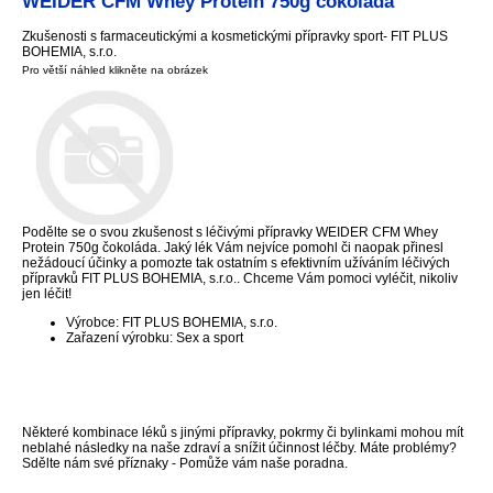
WEIDER CFM Whey Protein 750g čokoláda
Zkušenosti s farmaceutickými a kosmetickými přípravky sport- FIT PLUS
BOHEMIA, s.r.o.
Pro větší náhled klikněte na obrázek
Podělte se o svou zkušenost s léčivými přípravky WEIDER CFM Whey
Protein 750g čokoláda. Jaký lék Vám nejvíce pomohl či naopak přinesl
nežádoucí účinky a pomozte tak ostatním s efektivním užíváním léčivých
přípravků FIT PLUS BOHEMIA, s.r.o.. Chceme Vám pomoci vyléčit, nikoliv
jen léčit!
Výrobce: FIT PLUS BOHEMIA, s.r.o.
Zařazení výrobku: Sex a sport
Některé kombinace léků s jinými přípravky, pokrmy či bylinkami mohou mít
neblahé následky na naše zdraví a snížit účinnost léčby. Máte problémy?
Sdělte nám své příznaky - Pomůže vám naše poradna.