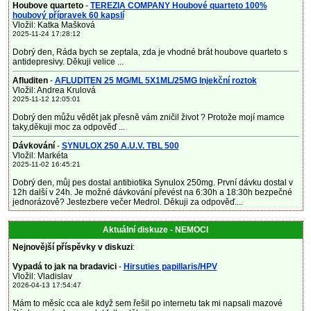
Houbove quarteto
-
TEREZIA COMPANY Houbové quarteto 100%
houbový přípravek 60 kapslí
Vložil: Katka Mašková
2025-11-24 17:28:12
Dobrý den, Ráda bych se zeptala, zda je vhodné brát houbove quarteto s
antidepresivy. Děkuji velice ...
Afluditen
-
AFLUDITEN 25 MG/ML 5X1ML/25MG Injekční roztok
Vložil: Andrea Krulová
2025-11-12 12:05:01
Dobrý den můžu vědět jak přesně vám zničil život ? Protože mojí mamce
taky,děkuji moc za odpověď ...
Dávkování
-
SYNULOX 250 A.U.V. TBL 500
Vložil: Markéta
2025-11-02 16:45:21
Dobrý den, můj pes dostal antibiotika Synulox 250mg. První dávku dostal v
12h další v 24h. Je možné dávkování převést na 6:30h a 18:30h bezpečné
jednorázově? Jestezbere večer Medrol. Děkuji za odpověď....
Aktuální diskuze - NEMOCI
Nejnovější příspěvky v diskuzi
:
Vypadá to jak na bradavici
-
Hirsuties papillaris/HPV
Vložil: Vladislav
2026-04-13 17:54:47
Mám to měsíc cca ale když sem řešil po internetu tak mi napsali mazové