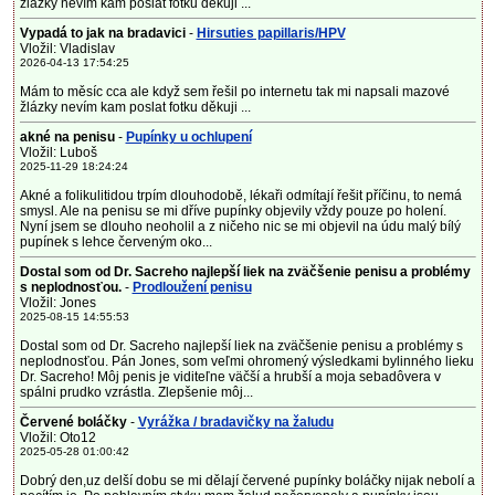
žlázky nevím kam poslat fotku děkuji ...
Vypadá to jak na bradavici
-
Hirsuties papillaris/HPV
Vložil: Vladislav
2026-04-13 17:54:25
Mám to měsíc cca ale když sem řešil po internetu tak mi napsali mazové
žlázky nevím kam poslat fotku děkuji ...
akné na penisu
-
Pupínky u ochlupení
Vložil: Luboš
2025-11-29 18:24:24
Akné a folikulitidou trpím dlouhodobě, lékaři odmítají řešit příčinu, to nemá
smysl. Ale na penisu se mi dříve pupínky objevily vždy pouze po holení.
Nyní jsem se dlouho neoholil a z ničeho nic se mi objevil na údu malý bílý
pupínek s lehce červeným oko...
Dostal som od Dr. Sacreho najlepší liek na zväčšenie penisu a problémy
s neplodnosťou.
-
Prodloužení penisu
Vložil: Jones
2025-08-15 14:55:53
Dostal som od Dr. Sacreho najlepší liek na zväčšenie penisu a problémy s
neplodnosťou. Pán Jones, som veľmi ohromený výsledkami bylinného lieku
Dr. Sacreho! Môj penis je viditeľne väčší a hrubší a moja sebadôvera v
spálni prudko vzrástla. Zlepšenie môj...
Červené boláčky
-
Vyrážka / bradavičky na žaludu
Vložil: Oto12
2025-05-28 01:00:42
Dobrý den,uz delší dobu se mi dělají červené pupínky boláčky nijak nebolí a