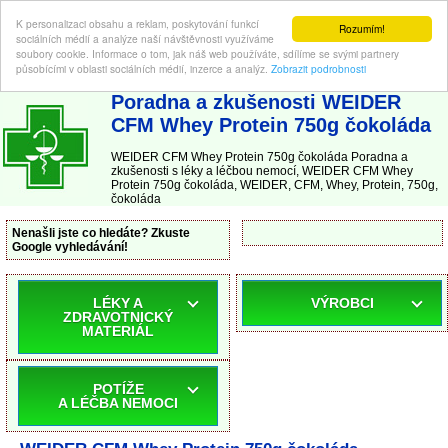
K personalizaci obsahu a reklam, poskytování funkcí
Rozumím!
sociálních médií a analýze naší návštěvnosti využíváme
soubory cookie. Informace o tom, jak náš web používáte, sdílíme se svými partnery
působícími v oblasti sociálních médií, inzerce a analýz.
Zobrazit podrobnosti
ABC-LEKARNA.cz
| Poradna a zkušenosti s léky a léčbou nemocí
Poradna a zkušenosti WEIDER
CFM Whey Protein 750g čokoláda
WEIDER CFM Whey Protein 750g čokoláda Poradna a
zkušenosti s léky a léčbou nemocí, WEIDER CFM Whey
Protein 750g čokoláda, WEIDER, CFM, Whey, Protein, 750g,
čokoláda
Nenašli jste co hledáte? Zkuste
Google vyhledávání!
LÉKY A
VÝROBCI
ZDRAVOTNICKÝ
MATERIÁL
POTÍŽE
A LÉČBA NEMOCI