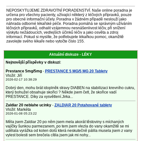
NEPOSKYTUJEME ZDRAVOTNÍ PORADENSTVÍ. Naše online poradna je
určena pro všechny pacienty, užívající některý z léčivých přípravků, pouze
pro obecné informační účely. Poradna v žádném případě neslouží jako
náhrada odborné lékařské péče. Poradna pomáhá se správným užíváním
léčivých přípravků, odhalit vzájemnou nesnášenlivost léčiv, při snížení
výskytu nežádoucích, vedlejších účinků léčiv a jako osvěta a zdroj
informací. Pokud si myslíte, že potřebujete lékařkou pomoc, okamžitě
zavolejte svého lékaře nebo vytočte číslo 155.
Aktuální diskuze - LÉKY
Nejnovější příspěvky v diskuzi
:
Prestance 5mg/5mg
-
PRESTANCE 5 MG/5 MG 20 Tablety
Vložil: Jiří
2026-02-17 10:38:29
Dobrý den, mohu brát idoplněk stravy DIABEN na stabilizaci krevního cukru,
který bohužel obsahuje skořici ? Někde jsem četl, že skořice vadí
PRESTANCE. Díky za vysvětlení.Jirka...
Zaldiar 20 neblahe ucinky
-
ZALDIAR 20 Potahované tablety
Vložil: Markéta
2026-01-08 05:23:22
Měla jsem Zaldiar 20 po něm jsem mela akorát těstoviny s míchaných
vajíčky šunkou parmezanem, po tem jsem vlezla do vany okamžitě se mi
udělala vyrážka od kolen dolů která neskutečně pálila musela jsem z vany
vylest bolesti sem brečela cítila jsem jak mi nohy...