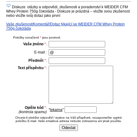
Diskuze: otázky a odpovědi, zkušenosti a poradenství k WEIDER CFM
Whey Protein 750g čokoláda - Diskuze je prázdná – vložte svou zkušenost
nebo vložte svůj dotaz jako první
Vaše zkušenost/Komentář/Dotaz týkající se WEIDER CFM Whey Protein
750g čokoláda
Položky označené
*
jsou povinné.
Vaše jméno
*
:
E-mail :
Předmět
*
:
Text příspěvku
*
:
Opište kód
*
:
"
lekarna
"
(kontrola spamu)
Chcete-li obdržet odpověď / reakce na Váš příspěvek, nezapomeňte vyplnit
položku E-mail. Vaše emailová adresa nebude zobrazena ani jinak použita.