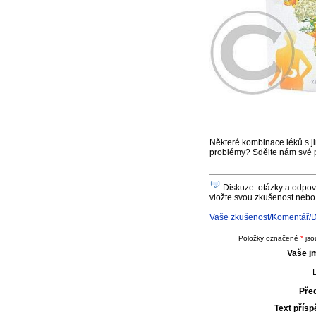
Některé kombinace léků s ji
problémy? Sdělte nám své 
Diskuze: otázky a odpo
vložte svou zkušenost nebo 
Vaše zkušenost/Komentář/
Položky označené
*
jso
Vaše j
E
Pře
Text přís