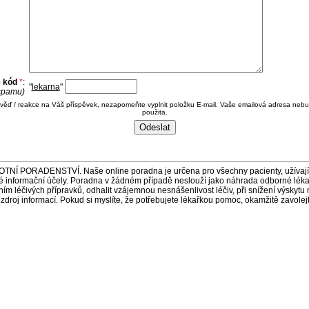
e kód
*
:
"
lekarna
"
 spamu)
ověď / reakce na Váš příspěvek, nezapomeňte vyplnit položku E-mail. Vaše emailová adresa nebu
použita.
ORADENSTVÍ. Naše online poradna je určena pro všechny pacienty, užívající 
é informační účely. Poradna v žádném případě neslouží jako náhrada odborné lék
 léčivých přípravků, odhalit vzájemnou nesnášenlivost léčiv, při snížení výskytu 
a zdroj informací. Pokud si myslíte, že potřebujete lékařkou pomoc, okamžitě zavole