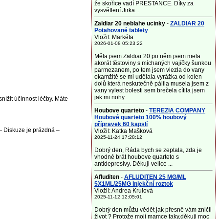
že skořice vadí PRESTANCE. Díky za
vysvětlení.Jirka...
Zaldiar 20 neblahe ucinky
-
ZALDIAR 20
Potahované tablety
Vložil: Markéta
2026-01-08 05:23:22
Měla jsem Zaldiar 20 po něm jsem mela
akorát těstoviny s míchaných vajíčky šunkou
parmezanem, po tem jsem vlezla do vany
okamžitě se mi udělala vyrážka od kolen
dolů která neskutečně pálila musela jsem z
vany vylest bolesti sem brečela cítila jsem
jak mi nohy...
nížit účinnost léčby. Máte
Houbove quarteto
-
TEREZIA COMPANY
Houbové quarteto 100% houbový
přípravek 60 kapslí
 Diskuze je prázdná –
Vložil: Katka Mašková
2025-11-24 17:28:12
Dobrý den, Ráda bych se zeptala, zda je
vhodné brát houbove quarteto s
antidepresivy. Děkuji velice ...
Afluditen
-
AFLUDITEN 25 MG/ML
5X1ML/25MG Injekční roztok
Vložil: Andrea Krulová
2025-11-12 12:05:01
Dobrý den můžu vědět jak přesně vám zničil
život ? Protože mojí mamce taky,děkuji moc