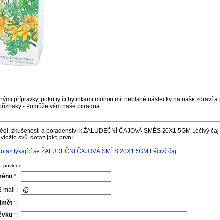
nými přípravky, pokrmy či bylinkami mohou mít neblahé následky na naše zdraví a s
příznaky - Pomůže vám naše poradna.
vědi, zkušenosti a poradenství k ŽALUDEČNÍ ČAJOVÁ SMĚS 20X1.5GM Léčivý čaj -
vložte svůj dotaz jako první
Dotaz týkající se ŽALUDEČNÍ ČAJOVÁ SMĚS 20X1.5GM Léčivý čaj
u povinné.
méno
*
:
-mail :
dmět
*
:
pěvku
*
: