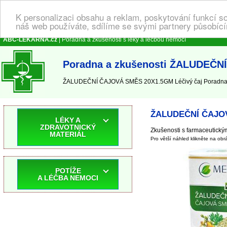
K personalizaci obsahu a reklam, poskytování funkcí s
náš web používáte, sdílíme se svými partnery působícím
ABC-LEKARNA.cz
| Poradna a zkušenosti s léky a léčbou nemocí
Poradna a zkušenosti ŽALUDEČN
ŽALUDEČNÍ ČAJOVÁ SMĚS 20X1.5GM Léčivý čaj Poradna 
ŽALUDEČNÍ ČAJOV
LÉKY A
ZDRAVOTNICKÝ
Zkušenosti s farmaceutick
MATERIÁL
Pro větší náhled klikněte na obr
POTÍŽE
A LÉČBA NEMOCI