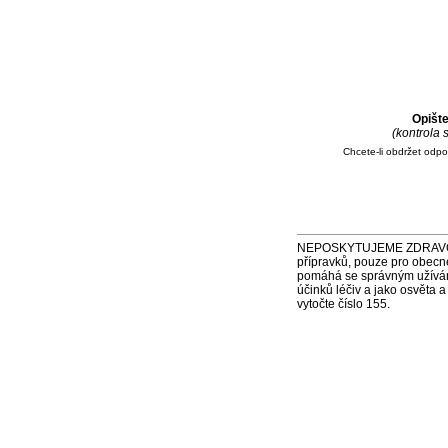
Opišt
(kontrola
Chcete-li obdržet odp
NEPOSKYTUJEME ZDRAVOTNÍ P
přípravků, pouze pro obecn
pomáhá se správným užíváním
účinků léčiv a jako osvěta 
vytočte číslo 155.