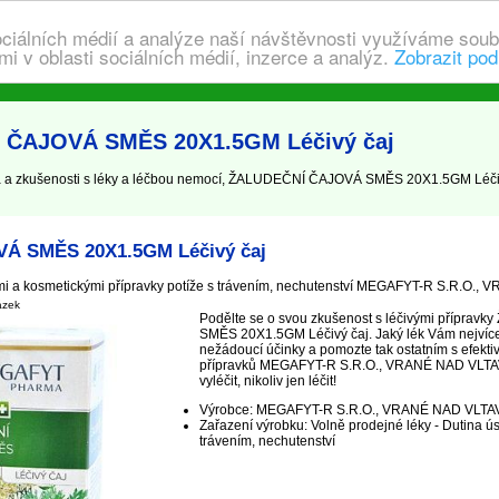
ociálních médií a analýze naší návštěvnosti využíváme soub
i v oblasti sociálních médií, inzerce a analýz.
Zobrazit pod
Í ČAJOVÁ SMĚS 20X1.5GM Léčivý čaj
a zkušenosti s léky a léčbou nemocí, ŽALUDEČNÍ ČAJOVÁ SMĚS 20X1.5GM Léč
Á SMĚS 20X1.5GM Léčivý čaj
ými a kosmetickými přípravky potíže s trávením, nechutenství MEGAFYT-R S.R.O.
ázek
Podělte se o svou zkušenost s léčivými přípra
SMĚS 20X1.5GM Léčivý čaj. Jaký lék Vám nejvíce
nežádoucí účinky a pomozte tak ostatním s efekti
přípravků MEGAFYT-R S.R.O., VRANÉ NAD VLT
vyléčit, nikoliv jen léčit!
Výrobce: MEGAFYT-R S.R.O., VRANÉ NAD VLT
Zařazení výrobku: Volně prodejné léky - Dutina úst
trávením, nechutenství