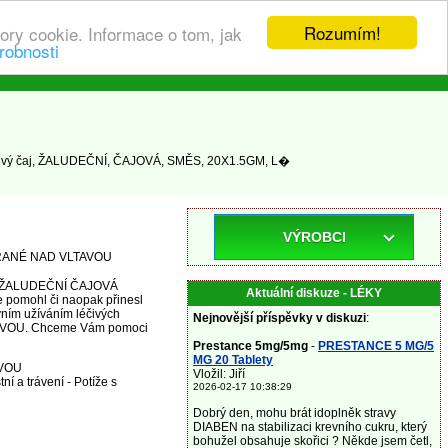
Rozumím!
ory cookie. Informace o tom, jak
robnosti
ivý čaj, ŽALUDEČNÍ, ČAJOVÁ, SMĚS, 20X1.5GM, L�
VÝROBCI
, VRANÉ NAD VLTAVOU
vky ŽALUDEČNÍ ČAJOVÁ
Aktuální diskuze - LÉKY
 pomohl či naopak přinesl
vním užíváním léčivých
Nejnovější příspěvky v diskuzi
:
AVOU. Chceme Vám pomoci
Prestance 5mg/5mg
-
PRESTANCE 5 MG/5
MG 20 Tablety
AVOU
Vložil: Jiří
ní a trávení - Potíže s
2026-02-17 10:38:29
Dobrý den, mohu brát idoplněk stravy
DIABEN na stabilizaci krevního cukru, který
bohužel obsahuje skořici ? Někde jsem četl,