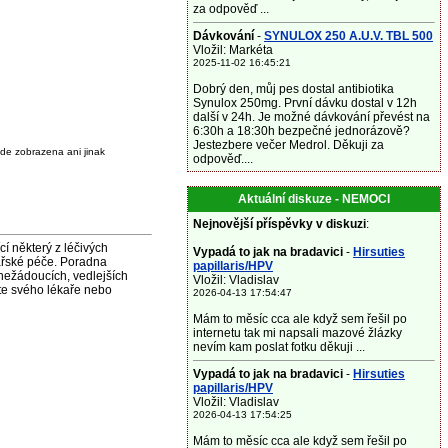
za odpověď ...
Dávkování
-
SYNULOX 250 A.U.V. TBL 500
Vložil: Markéta
2025-11-02 16:45:21
Dobrý den, můj pes dostal antibiotika
Synulox 250mg. První dávku dostal v 12h
další v 24h. Je možné dávkování převést na
6:30h a 18:30h bezpečné jednorázově?
Jestezbere večer Medrol. Děkuji za
de zobrazena ani jinak
odpověď....
Aktuální diskuze - NEMOCI
Nejnovější příspěvky v diskuzi
:
některý z léčivých
Vypadá to jak na bradavici
-
Hirsuties
ařské péče. Poradna
papillaris/HPV
nežádoucích, vedlejších
Vložil: Vladislav
jte svého lékaře nebo
2026-04-13 17:54:47
Mám to měsíc cca ale když sem řešil po
internetu tak mi napsali mazové žlázky
nevím kam poslat fotku děkuji ...
Vypadá to jak na bradavici
-
Hirsuties
papillaris/HPV
Vložil: Vladislav
2026-04-13 17:54:25
Mám to měsíc cca ale když sem řešil po