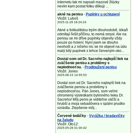
internetu tak mi napsali mazové žlázky
nevím kam poslat fotku děkuji ...
akné na penisu
-
Pupínky u ochlupení
Vložil: Luboš
2025-11-29 18:24:24
Akné a folikulitidou trpím dlouhodobě, lékaři
odmítají řešit příčinu, to nemá smysl. Ale na
penisu se mi dříve pupínky objevily vždy
pouze po holení. Nyní jsem se dlouho
neoholil a z ničeho nic se mi objevil na údu
malý bílý pupínek s lehce červeným oko...
Dostal som od Dr. Sacreho najlepší liek na
zväčšenie penisu a problémy s
neplodnosťou.
-
Prodloužení penisu
Vložil: Jones
2025-08-15 14:55:53
Dostal som od Dr. Sacreho najlepší liek na
zväčšenie penisu a problémy s
neplodnosťou. Pán Jones, som veľmi
ohromený výsledkami bylinného lieku Dr.
Sacreho! Môj penis je viditeľne väčší a
hrubší a moja sebadôvera v spálni prudko
vzrástla. Zlepšenie môj...
Červené boláčky
-
Vyrážka / bradavičky
na žaludu
Vložil: Oto12
2025-05-28 01:00:42