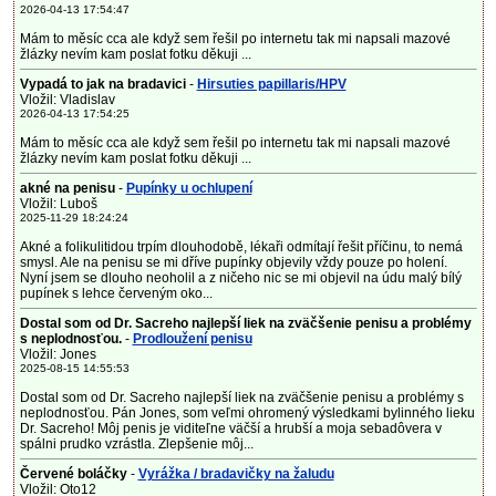
2026-04-13 17:54:47
Mám to měsíc cca ale když sem řešil po internetu tak mi napsali mazové
žlázky nevím kam poslat fotku děkuji ...
Vypadá to jak na bradavici
-
Hirsuties papillaris/HPV
Vložil: Vladislav
2026-04-13 17:54:25
Mám to měsíc cca ale když sem řešil po internetu tak mi napsali mazové
žlázky nevím kam poslat fotku děkuji ...
akné na penisu
-
Pupínky u ochlupení
Vložil: Luboš
2025-11-29 18:24:24
Akné a folikulitidou trpím dlouhodobě, lékaři odmítají řešit příčinu, to nemá
smysl. Ale na penisu se mi dříve pupínky objevily vždy pouze po holení.
Nyní jsem se dlouho neoholil a z ničeho nic se mi objevil na údu malý bílý
pupínek s lehce červeným oko...
Dostal som od Dr. Sacreho najlepší liek na zväčšenie penisu a problémy
s neplodnosťou.
-
Prodloužení penisu
Vložil: Jones
2025-08-15 14:55:53
Dostal som od Dr. Sacreho najlepší liek na zväčšenie penisu a problémy s
neplodnosťou. Pán Jones, som veľmi ohromený výsledkami bylinného lieku
Dr. Sacreho! Môj penis je viditeľne väčší a hrubší a moja sebadôvera v
spálni prudko vzrástla. Zlepšenie môj...
Červené boláčky
-
Vyrážka / bradavičky na žaludu
Vložil: Oto12