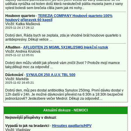
udělala vyrážka od kolen dolů která neskutečně pálila musela jsem z vany
vylest bolesti sem brečela cítila jsem jak mi nohy...
Houbove quarteto
-
TEREZIA COMPANY Houbové quarteto 100%
houbový přípravek 60 kapslí
Vložil: Katka Mašková
2025-11-24 17:28:12
Dobrý den, Ráda bych se zeptala, zda je vhodné brát houbove quarteto s
antidepresivy. Děkuji velice ...
Afluditen
-
AFLUDITEN 25 MG/ML 5X1ML/25MG Injekční roztok
Vložil: Andrea Krulová
2025-11-12 12:05:01
Dobrý den můžu vědět jak přesně vám zničil život ? Protože mojí mamce
taky,děkuji moc za odpověď ...
Dávkování
-
SYNULOX 250 A.U.V. TBL 500
Vložil: Markéta
2025-11-02 16:45:21
Dobrý den, můj pes dostal antibiotika Synulox 250mg. První dávku dostal v
12h další v 24h. Je možné dávkování převést na 6:30h a 18:30h bezpečné
jednorázově? Jestezbere večer Medrol. Děkuji za odpověď....
Aktuální diskuze - NEMOCI
Nejnovější příspěvky v diskuzi
:
Vypadá to jak na bradavici
-
Hirsuties papillaris/HPV
Vložil: Vladislav