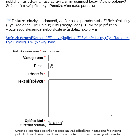
neblahé následky na naše zdraví a snížit účinnost léčby. Máte problémy?
Sdělte nám své příznaky - Pomůže vám naše poradna.
Diskuze: otázky a odpovědi, zkušenosti a poradenství k Zářivé oční stíny
(Eye Radiance Eye Colour) 3 ml (Newly Jade) - Diskuze je prázdná –
vložte svou zkušenost nebo vložte svůj dotaz jako první
Vaše zkušenost/Komentář/Dotaz týkající se Zářivé oční stíny (Eye Radiance
Eye Colour) 3 ml (Newly Jade)
Položky označené
*
jsou povinné.
Vaše jméno
*
:
E-mail :
Předmět
*
:
Text příspěvku
*
:
Opište kód
*
:
"
lekarna
"
(kontrola spamu)
Chcete-li obdržet odpověď / reakce na Váš příspěvek, nezapomeňte vyplnit
položku E-mail. Vaše emailová adresa nebude zobrazena ani jinak použita.