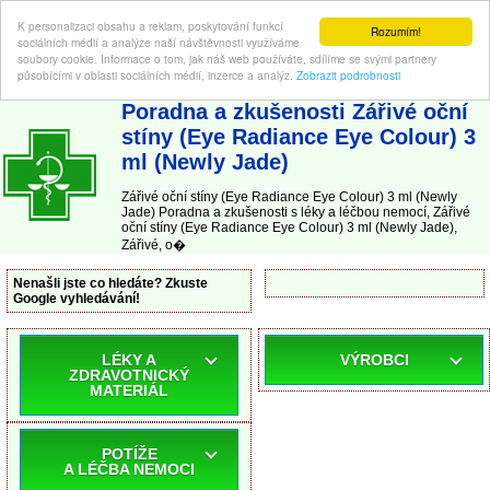
K personalizaci obsahu a reklam, poskytování funkcí
Rozumím!
sociálních médií a analýze naší návštěvnosti využíváme
soubory cookie. Informace o tom, jak náš web používáte, sdílíme se svými partnery
působícími v oblasti sociálních médií, inzerce a analýz.
Zobrazit podrobnosti
ABC-LEKARNA.cz
| Poradna a zkušenosti s léky a léčbou nemocí
Poradna a zkušenosti Zářivé oční
stíny (Eye Radiance Eye Colour) 3
ml (Newly Jade)
Zářivé oční stíny (Eye Radiance Eye Colour) 3 ml (Newly
Jade) Poradna a zkušenosti s léky a léčbou nemocí, Zářivé
oční stíny (Eye Radiance Eye Colour) 3 ml (Newly Jade),
Zářivé, o�
Nenašli jste co hledáte? Zkuste
Google vyhledávání!
LÉKY A
VÝROBCI
ZDRAVOTNICKÝ
MATERIÁL
POTÍŽE
A LÉČBA NEMOCI