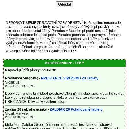
NEPOSKYTUJEME ZDRAVOTNÍ PORADENSTVÍ. Naše online poradna je
určena pro všechny pacienty, užívající některý z léčivých přípravků, pouze
pro obecné informační účely. Poradna v žádném případě neslouží jako
náhrada odborné lékařské péče. Poradna pomáhá se správným užíváním
léčivých přípravků, odhalit vzájemnou nesnášenlivost léčiv, při snížení
výskytu nežádoucích, vedlejších účinků léčiv a jako osvěta a zdroj
informací. Pokud si myslíte, že potřebujete lékařkou pomoc, okamžitě
zavolejte svého lékaře nebo vytočte číslo 155.
Aktuální diskuze - LÉKY
Nejnovější příspěvky v diskuzi
:
Prestance 5mg/5mg
-
PRESTANCE 5 MG/5 MG 20 Tablety
Vložil: Jiří
2026-02-17 10:38:29
Dobrý den, mohu brát idoplněk stravy DIABEN na stabilizaci krevního cukru,
který bohužel obsahuje skořici ? Někde jsem četl, že skořice vadí
PRESTANCE. Díky za vysvětlení.Jirka...
Zaldiar 20 neblahe ucinky
-
ZALDIAR 20 Potahované tablety
Vložil: Markéta
2026-01-08 05:23:22
Měla jsem Zaldiar 20 po něm jsem mela akorát těstoviny s míchaných
vajíčky šunkou parmezanem, po tem jsem vlezla do vany okamžitě se mi