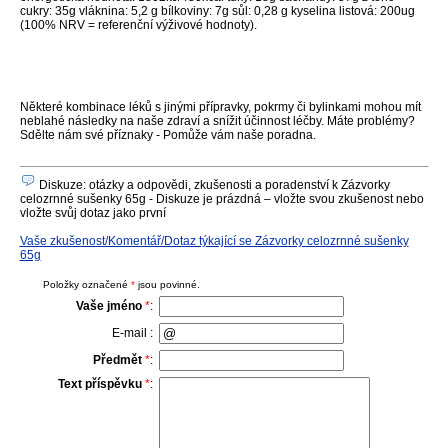
cukry: 35g vláknina: 5,2 g bílkoviny: 7g sůl: 0,28 g kyselina listová: 200ug
(100% NRV = referenční výživové hodnoty).
Některé kombinace léků s jinými přípravky, pokrmy či bylinkami mohou mít
neblahé následky na naše zdraví a snížit účinnost léčby. Máte problémy?
Sdělte nám své příznaky - Pomůže vám naše poradna.
Diskuze: otázky a odpovědi, zkušenosti a poradenství k Zázvorky
celozrnné sušenky 65g - Diskuze je prázdná – vložte svou zkušenost nebo
vložte svůj dotaz jako první
Vaše zkušenost/Komentář/Dotaz týkající se Zázvorky celozrnné sušenky
65g
Položky označené
*
jsou povinné.
Vaše jméno
*
:
E-mail :
Předmět
*
:
Text příspěvku
*
: