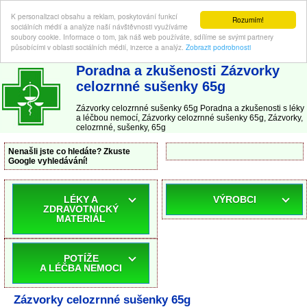
K personalizaci obsahu a reklam, poskytování funkcí
Rozumím!
sociálních médií a analýze naší návštěvnosti využíváme
soubory cookie. Informace o tom, jak náš web používáte, sdílíme se svými partnery
působícími v oblasti sociálních médií, inzerce a analýz.
Zobrazit podrobnosti
ABC-LEKARNA.cz
| Poradna a zkušenosti s léky a léčbou nemocí
Poradna a zkušenosti Zázvorky
celozrnné sušenky 65g
Zázvorky celozrnné sušenky 65g Poradna a zkušenosti s léky
a léčbou nemocí, Zázvorky celozrnné sušenky 65g, Zázvorky,
celozrnné, sušenky, 65g
Nenašli jste co hledáte? Zkuste
Google vyhledávání!
LÉKY A
VÝROBCI
ZDRAVOTNICKÝ
MATERIÁL
POTÍŽE
A LÉČBA NEMOCI
Zázvorky celozrnné sušenky 65g