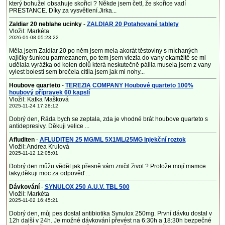
který bohužel obsahuje skořici ? Někde jsem četl, že skořice vadí
PRESTANCE. Díky za vysvětlení.Jirka...
Zaldiar 20 neblahe ucinky
-
ZALDIAR 20 Potahované tablety
Vložil: Markéta
2026-01-08 05:23:22
Měla jsem Zaldiar 20 po něm jsem mela akorát těstoviny s míchaných
vajíčky šunkou parmezanem, po tem jsem vlezla do vany okamžitě se mi
udělala vyrážka od kolen dolů která neskutečně pálila musela jsem z vany
vylest bolesti sem brečela cítila jsem jak mi nohy...
Houbove quarteto
-
TEREZIA COMPANY Houbové quarteto 100%
houbový přípravek 60 kapslí
Vložil: Katka Mašková
2025-11-24 17:28:12
Dobrý den, Ráda bych se zeptala, zda je vhodné brát houbove quarteto s
antidepresivy. Děkuji velice ...
Afluditen
-
AFLUDITEN 25 MG/ML 5X1ML/25MG Injekční roztok
Vložil: Andrea Krulová
2025-11-12 12:05:01
Dobrý den můžu vědět jak přesně vám zničil život ? Protože mojí mamce
taky,děkuji moc za odpověď ...
Dávkování
-
SYNULOX 250 A.U.V. TBL 500
Vložil: Markéta
2025-11-02 16:45:21
Dobrý den, můj pes dostal antibiotika Synulox 250mg. První dávku dostal v
12h další v 24h. Je možné dávkování převést na 6:30h a 18:30h bezpečné