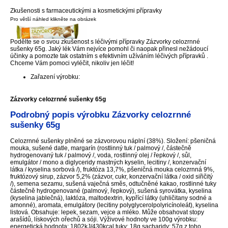
Zkušenosti s farmaceutickými a kosmetickými přípravky
Pro větší náhled klikněte na obrázek
Podělte se o svou zkušenost s léčivými přípravky Zázvorky celozrnné
sušenky 65g. Jaký lék Vám nejvíce pomohl či naopak přinesl nežádoucí
účinky a pomozte tak ostatním s efektivním užíváním léčivých přípravků .
Chceme Vám pomoci vyléčit, nikoliv jen léčit!
Zařazení výrobku:
Zázvorky celozrnné sušenky 65g
Podrobný popis výrobku Zázvorky celozrnné
sušenky 65g
Celozrnné sušenky plněné se zázvorovou náplní (38%). Složení: pšeničná
mouka, sušené datle, margarín (rostlinný tuk / palmový /, částečně
hydrogenovaný tuk / palmový /, voda, rostlinný olej / řepkový /, sůl,
emulgátor / mono a diglyceridy mastných kyselin, lecitiny /, konzervační
látka / kyselina sorbová /), fruktóza 13,7%, pšeničná mouka celozrnná 9%,
fruktózový sirup, zázvor 5,2% (zázvor, cukr, konzervační látka / oxid siřičitý
/), semena sezamu, sušená vaječná směs, odtučněné kakao, rostlinné tuky
částečně hydrogenované (palmový, řepkový), sušená syrovátka, kyselina
(kyselina jablečná), laktóza, maltodextrin, kypřící látky (uhličitany sodné a
amonné), aromata, emulgátory (lecitiny polyglycerolpolyricínoleát), kyselina
listová. Obsahuje: lepek, sezam, vejce a mléko. Může obsahovat stopy
arašídů, lískových ořechů a sóji. Výživové hodnoty ve 100g výrobku:
energetická hodnota: 1802kJ/430kcal tuky: 18g sacharidy: 57g z toho