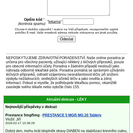
Opište kód
*
:
"
lekarna
"
(kontrola spamu)
Chcete-li obdržet odpověď / reakce na Váš příspěvek, nezapomeňte vyplnit
položku E-mail. Vaše emailová adresa nebude zobrazena ani jinak použita.
NEPOSKYTUJEME ZDRAVOTNÍ PORADENSTVÍ. Naše online poradna je
určena pro všechny pacienty, užívající některý z léčivých přípravků, pouze
pro obecné informační účely. Poradna v žádném případě neslouží jako
náhrada odborné lékařské péče. Poradna pomáhá se správným užíváním
léčivých přípravků, odhalit vzájemnou nesnášenlivost léčiv, při snížení
výskytu nežádoucích, vedlejších účinků léčiv a jako osvěta a zdroj
informací. Pokud si myslíte, že potřebujete lékařkou pomoc, okamžitě
zavolejte svého lékaře nebo vytočte číslo 155.
Aktuální diskuze - LÉKY
Nejnovější příspěvky v diskuzi
:
Prestance 5mg/5mg
-
PRESTANCE 5 MG/5 MG 20 Tablety
Vložil: Jiří
2026-02-17 10:38:29
Dobrý den, mohu brát idoplněk stravy DIABEN na stabilizaci krevního cukru,