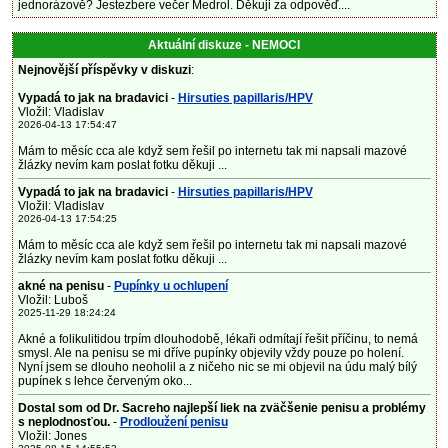
jednorázově? Jestezbere večer Medrol. Děkuji za odpověď....
Aktuální diskuze - NEMOCI
Nejnovější příspěvky v diskuzi
:
Vypadá to jak na bradavici
-
Hirsuties papillaris/HPV
Vložil: Vladislav
2026-04-13 17:54:47
Mám to měsíc cca ale když sem řešil po internetu tak mi napsali mazové
žlázky nevím kam poslat fotku děkuji ...
Vypadá to jak na bradavici
-
Hirsuties papillaris/HPV
Vložil: Vladislav
2026-04-13 17:54:25
Mám to měsíc cca ale když sem řešil po internetu tak mi napsali mazové
žlázky nevím kam poslat fotku děkuji ...
akné na penisu
-
Pupínky u ochlupení
Vložil: Luboš
2025-11-29 18:24:24
Akné a folikulitidou trpím dlouhodobě, lékaři odmítají řešit příčinu, to nemá
smysl. Ale na penisu se mi dříve pupínky objevily vždy pouze po holení.
Nyní jsem se dlouho neoholil a z ničeho nic se mi objevil na údu malý bílý
pupínek s lehce červeným oko...
Dostal som od Dr. Sacreho najlepší liek na zväčšenie penisu a problémy
s neplodnosťou.
-
Prodloužení penisu
Vložil: Jones