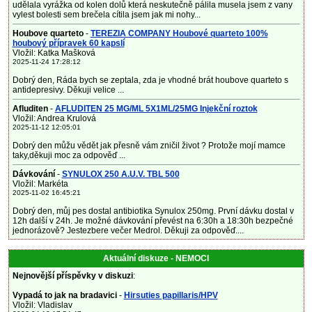
udělala vyrážka od kolen dolů která neskutečně pálila musela jsem z vany
vylest bolesti sem brečela cítila jsem jak mi nohy...
Houbove quarteto
-
TEREZIA COMPANY Houbové quarteto 100%
houbový přípravek 60 kapslí
Vložil: Katka Mašková
2025-11-24 17:28:12
Dobrý den, Ráda bych se zeptala, zda je vhodné brát houbove quarteto s
antidepresivy. Děkuji velice ...
Afluditen
-
AFLUDITEN 25 MG/ML 5X1ML/25MG Injekční roztok
Vložil: Andrea Krulová
2025-11-12 12:05:01
Dobrý den můžu vědět jak přesně vám zničil život ? Protože mojí mamce
taky,děkuji moc za odpověď ...
Dávkování
-
SYNULOX 250 A.U.V. TBL 500
Vložil: Markéta
2025-11-02 16:45:21
Dobrý den, můj pes dostal antibiotika Synulox 250mg. První dávku dostal v
12h další v 24h. Je možné dávkování převést na 6:30h a 18:30h bezpečné
jednorázově? Jestezbere večer Medrol. Děkuji za odpověď....
Aktuální diskuze - NEMOCI
Nejnovější příspěvky v diskuzi
:
Vypadá to jak na bradavici
-
Hirsuties papillaris/HPV
Vložil: Vladislav