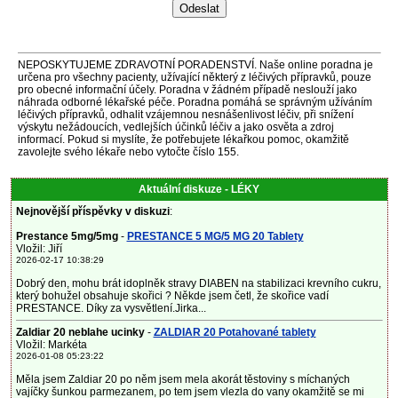
NEPOSKYTUJEME ZDRAVOTNÍ PORADENSTVÍ. Naše online poradna je
určena pro všechny pacienty, užívající některý z léčivých přípravků, pouze
pro obecné informační účely. Poradna v žádném případě neslouží jako
náhrada odborné lékařské péče. Poradna pomáhá se správným užíváním
léčivých přípravků, odhalit vzájemnou nesnášenlivost léčiv, při snížení
výskytu nežádoucích, vedlejších účinků léčiv a jako osvěta a zdroj
informací. Pokud si myslíte, že potřebujete lékařkou pomoc, okamžitě
zavolejte svého lékaře nebo vytočte číslo 155.
Aktuální diskuze - LÉKY
Nejnovější příspěvky v diskuzi
:
Prestance 5mg/5mg
-
PRESTANCE 5 MG/5 MG 20 Tablety
Vložil: Jiří
2026-02-17 10:38:29
Dobrý den, mohu brát idoplněk stravy DIABEN na stabilizaci krevního cukru,
který bohužel obsahuje skořici ? Někde jsem četl, že skořice vadí
PRESTANCE. Díky za vysvětlení.Jirka...
Zaldiar 20 neblahe ucinky
-
ZALDIAR 20 Potahované tablety
Vložil: Markéta
2026-01-08 05:23:22
Měla jsem Zaldiar 20 po něm jsem mela akorát těstoviny s míchaných
vajíčky šunkou parmezanem, po tem jsem vlezla do vany okamžitě se mi