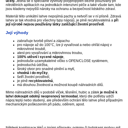
účely.
Jedná se o speciálně vyvinutý polypropylen běžně používaný při
nitrotělních aplikacích na jednotkách intenzivní péče a také všude tam, kde
jsou kladeny nejvyšší nároky na ochranu a bezpečnost lidského zdraví.
Materiál této unikátní lahve nepojímá pachy a netvoří se v ní plísně. Zdravá
lahev je tak vhodná pro všechny typy nápojů, je plně recyklovatelná a
při
její výrobě nejsou používány látky zatěžující životní prostředí
.
Její výhody
zabraňuje tvorbě plísní a zápachu
pro nápoje až do 100°C, lze ji vyvařovat a nebo ohřát nápoj v
mikrovlnné troubě,
atest pro vyvařování a mikrovlnnou troubu,
100% utěsní i sycené nápoje
,
jednoduše uzamykatelné víčko s OPEN/CLOSE systémem,
jednoduchá údržba,
široký otvor pro snadné plnění a mytí,
vhodná i do myčky
,
šetří životní prostředí,
je plně
recyklovatelná
,
má dlouhou životnost a možnost koupě náhradních dílů.
Mimo náhradních dílů v podobě víček, těsnění, hubic a zátek
je možné k
lahvi dokoupit odolný neoprenový termoobal
, který dle potřeby udrží
nápoj teplý nebo studený, ale především ochrání tělo lahve před případným
mechanickým poškozením při pádu, oděrem, apod.
Některé kombinace léků s jinými přípravky, pokrmy či bylinkami mohou mít