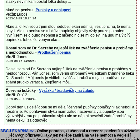
žlázky nevím kam poslat fotku děkuji ...
akné na penisu
-
Pupínky u ochlupení
Vložil: Luboš
2025-11-29 18:24:24
Akné a folikulitidou trpím dlouhodobě, lékaři odmítají řešit příčinu, to nemá
smysl. Ale na penisu se mi dříve pupínky objevily vždy pouze po holení.
Nyní jsem se dlouho neoholil a z ničeho nic se mi objevil na údu malý bílý
pupínek s lehce červeným oko...
Dostal som od Dr. Sacreho najlepší liek na zväčšenie penisu a problémy
s neplodnosťou.
-
Prodloužení penisu
Vložil: Jones
2025-08-15 14:55:53
Dostal som od Dr. Sacreho najlepší liek na zväčšenie penisu a problémy s
neplodnosťou. Pán Jones, som veľmi ohromený výsledkami bylinného lieku
Dr. Sacreho! Môj penis je viditeľne väčší a hrubší a moja sebadôvera v
spálni prudko vzrástla. Zlepšenie môj...
Červené boláčky
-
Vyrážka / bradavičky na žaludu
Vložil: Oto12
2025-05-28 01:00:42
Dobrý den,uz delší dobu se mi dělají červené pupínky boláčky nijak nebolí a
necítím je. Po pohlavním styku mam žalud načervenaly a pupínky jsou
výraznější zenu po pohlavním styku nic ne náplní nesvědi žádné problémy
nema dekuji za odpověď ...
ABC-LEKARNA.cz
- Online poradna, zkušenosti a recenze pacientů s užíváním
léčivých přípravků, jaký lék nejlépe zabírá na Vaše nemoci a vedlejší
nežádoucí účinky. Informační web o lécích na předpis, volně prodejných lécích