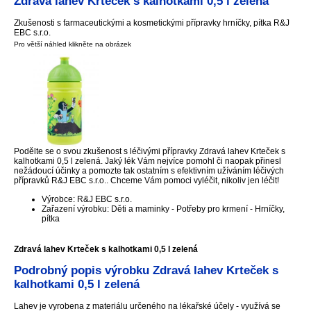
Zdravá lahev Krteček s kalhotkami 0,5 l zelená
Zkušenosti s farmaceutickými a kosmetickými přípravky hrníčky, pítka R&J
EBC s.r.o.
Pro větší náhled klikněte na obrázek
Podělte se o svou zkušenost s léčivými přípravky Zdravá lahev Krteček s
kalhotkami 0,5 l zelená. Jaký lék Vám nejvíce pomohl či naopak přinesl
nežádoucí účinky a pomozte tak ostatním s efektivním užíváním léčivých
přípravků R&J EBC s.r.o.. Chceme Vám pomoci vyléčit, nikoliv jen léčit!
Výrobce: R&J EBC s.r.o.
Zařazení výrobku: Děti a maminky - Potřeby pro krmení - Hrníčky,
pítka
Zdravá lahev Krteček s kalhotkami 0,5 l zelená
Podrobný popis výrobku Zdravá lahev Krteček s
kalhotkami 0,5 l zelená
Lahev je vyrobena z materiálu určeného na lékařské účely - využívá se