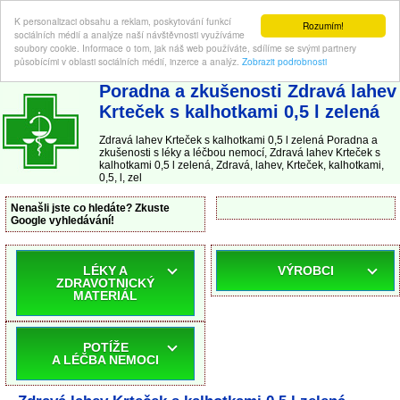
K personalizaci obsahu a reklam, poskytování funkcí
Rozumím!
sociálních médií a analýze naší návštěvnosti využíváme
soubory cookie. Informace o tom, jak náš web používáte, sdílíme se svými partnery
působícími v oblasti sociálních médií, inzerce a analýz.
Zobrazit podrobnosti
ABC-LEKARNA.cz
| Poradna a zkušenosti s léky a léčbou nemocí
Poradna a zkušenosti Zdravá lahev
Krteček s kalhotkami 0,5 l zelená
Zdravá lahev Krteček s kalhotkami 0,5 l zelená Poradna a
zkušenosti s léky a léčbou nemocí, Zdravá lahev Krteček s
kalhotkami 0,5 l zelená, Zdravá, lahev, Krteček, kalhotkami,
0,5, l, zel
Nenašli jste co hledáte? Zkuste
Google vyhledávání!
LÉKY A
VÝROBCI
ZDRAVOTNICKÝ
MATERIÁL
POTÍŽE
A LÉČBA NEMOCI