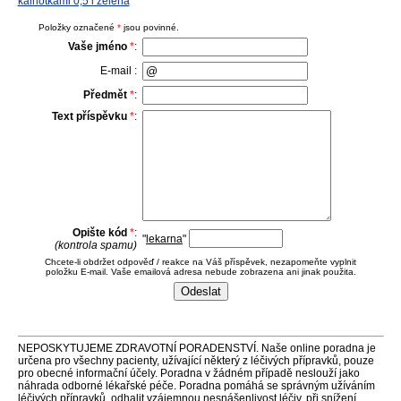
kalhotkami 0,5 l zelená
Položky označené
*
jsou povinné.
Vaše jméno
*
:
E-mail :
Předmět
*
:
Text příspěvku
*
:
Opište kód
*
:
"
lekarna
"
(kontrola spamu)
Chcete-li obdržet odpověď / reakce na Váš příspěvek, nezapomeňte vyplnit
položku E-mail. Vaše emailová adresa nebude zobrazena ani jinak použita.
NEPOSKYTUJEME ZDRAVOTNÍ PORADENSTVÍ. Naše online poradna je
určena pro všechny pacienty, užívající některý z léčivých přípravků, pouze
pro obecné informační účely. Poradna v žádném případě neslouží jako
náhrada odborné lékařské péče. Poradna pomáhá se správným užíváním
léčivých přípravků, odhalit vzájemnou nesnášenlivost léčiv, při snížení