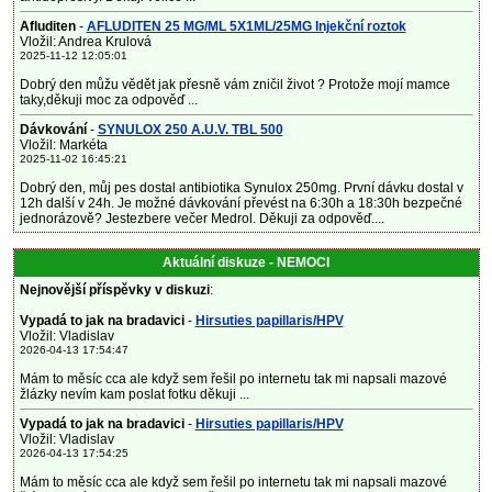
Afluditen
-
AFLUDITEN 25 MG/ML 5X1ML/25MG Injekční roztok
Vložil: Andrea Krulová
2025-11-12 12:05:01
Dobrý den můžu vědět jak přesně vám zničil život ? Protože mojí mamce
taky,děkuji moc za odpověď ...
Dávkování
-
SYNULOX 250 A.U.V. TBL 500
Vložil: Markéta
2025-11-02 16:45:21
Dobrý den, můj pes dostal antibiotika Synulox 250mg. První dávku dostal v
12h další v 24h. Je možné dávkování převést na 6:30h a 18:30h bezpečné
jednorázově? Jestezbere večer Medrol. Děkuji za odpověď....
Aktuální diskuze - NEMOCI
Nejnovější příspěvky v diskuzi
:
Vypadá to jak na bradavici
-
Hirsuties papillaris/HPV
Vložil: Vladislav
2026-04-13 17:54:47
Mám to měsíc cca ale když sem řešil po internetu tak mi napsali mazové
žlázky nevím kam poslat fotku děkuji ...
Vypadá to jak na bradavici
-
Hirsuties papillaris/HPV
Vložil: Vladislav
2026-04-13 17:54:25
Mám to měsíc cca ale když sem řešil po internetu tak mi napsali mazové