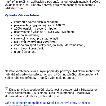
např. při nitrotělních aplikacích u pacientů, na jednotkách intenzivní péče a
všude tam, kde jsou kladeny nejvyšší nároky na bezpečnost a ochranu
lidského zdraví.
Výhody Zdravé lahve
zabraňuje tvorbě plísní a zápachu,
pro všechny typy nápojů až do 100 °C
,
100% těsnící i na sycené nápoje,
uzamykatelné víčko s OPEN/CLOSE systémem,
snadno se udržuje,
široký plnící otvor pro snadné mytí,
lze ji mýt i v myčce a vyvařovat
,
vhodná pro sport a volný čas, do školy i do zaměstnání,
šetří životní prostředí
,
dlouhá životnost.
Některé kombinace léků s jinými přípravky, pokrmy či bylinkami mohou mít
neblahé následky na naše zdraví a snížit účinnost léčby. Máte problémy?
Sdělte nám své příznaky - Pomůže vám naše poradna.
Diskuze: otázky a odpovědi, zkušenosti a poradenství k Zdravá lahev
Krteček s kalhotkami 0,5 l zelená - Diskuze je prázdná – vložte svou
zkušenost nebo vložte svůj dotaz jako první
Vaše zkušenost/Komentář/Dotaz týkající se Zdravá lahev Krteček s