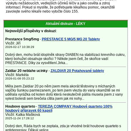
výskytu nežádoucích, vedlejších účinků léčiv a jako osvěta a zdroj
informací. Pokud si myslíte, že potřebujete lékařkou pomoc, okamžitě
zavolejte svého lékaře nebo vytočte číslo 155.
Aktuální diskuze - LÉKY
Nejnovější příspěvky v diskuzi
:
Prestance 5mg/5mg
-
PRESTANCE 5 MG/5 MG 20 Tablety
Vložil: Jiří
2026-02-17 10:38:29
Dobrý den, mohu brát idoplněk stravy DIABEN na stabilizaci krevního cukru,
který bohužel obsahuje skořici ? Někde jsem četl, že skořice vadí
PRESTANCE. Díky za vysvětlení.Jirka...
Zaldiar 20 neblahe ucinky
-
ZALDIAR 20 Potahované tablety
Vložil: Markéta
2026-01-08 05:23:22
Měla jsem Zaldiar 20 po něm jsem mela akorát těstoviny s míchaných
vajíčky šunkou parmezanem, po tem jsem vlezla do vany okamžitě se mi
udělala vyrážka od kolen dolů která neskutečně pálila musela jsem z vany
vylest bolesti sem brečela cítila jsem jak mi nohy...
Houbove quarteto
-
TEREZIA COMPANY Houbové quarteto 100%
houbový přípravek 60 kapslí
Vložil: Katka Mašková
2025-11-24 17:28:12
Dobrý den, Ráda bych se zeptala, zda je vhodné brát houbove quarteto s
antidepresivy. Děkuji velice ...