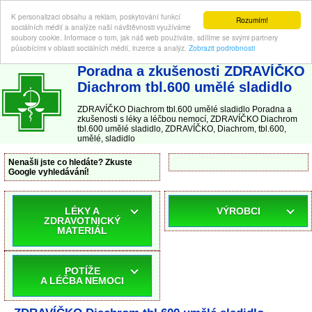
K personalizaci obsahu a reklam, poskytování funkcí
Rozumím!
sociálních médií a analýze naší návštěvnosti využíváme
soubory cookie. Informace o tom, jak náš web používáte, sdílíme se svými partnery
působícími v oblasti sociálních médií, inzerce a analýz.
Zobrazit podrobnosti
ABC-LEKARNA.cz
| Poradna a zkušenosti s léky a léčbou nemocí
Poradna a zkušenosti ZDRAVÍČKO
Diachrom tbl.600 umělé sladidlo
ZDRAVÍČKO Diachrom tbl.600 umělé sladidlo Poradna a
zkušenosti s léky a léčbou nemocí, ZDRAVÍČKO Diachrom
tbl.600 umělé sladidlo, ZDRAVÍČKO, Diachrom, tbl.600,
umělé, sladidlo
Nenašli jste co hledáte? Zkuste
Google vyhledávání!
LÉKY A
VÝROBCI
ZDRAVOTNICKÝ
MATERIÁL
POTÍŽE
A LÉČBA NEMOCI