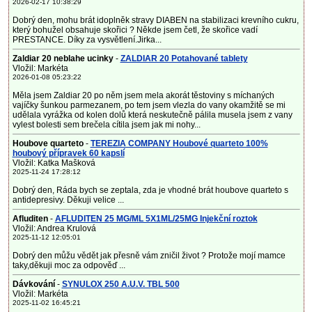
2026-02-17 10:38:29
Dobrý den, mohu brát idoplněk stravy DIABEN na stabilizaci krevního cukru,
který bohužel obsahuje skořici ? Někde jsem četl, že skořice vadí
PRESTANCE. Díky za vysvětlení.Jirka...
Zaldiar 20 neblahe ucinky
-
ZALDIAR 20 Potahované tablety
Vložil: Markéta
2026-01-08 05:23:22
Měla jsem Zaldiar 20 po něm jsem mela akorát těstoviny s míchaných
vajíčky šunkou parmezanem, po tem jsem vlezla do vany okamžitě se mi
udělala vyrážka od kolen dolů která neskutečně pálila musela jsem z vany
vylest bolesti sem brečela cítila jsem jak mi nohy...
Houbove quarteto
-
TEREZIA COMPANY Houbové quarteto 100%
houbový přípravek 60 kapslí
Vložil: Katka Mašková
2025-11-24 17:28:12
Dobrý den, Ráda bych se zeptala, zda je vhodné brát houbove quarteto s
antidepresivy. Děkuji velice ...
Afluditen
-
AFLUDITEN 25 MG/ML 5X1ML/25MG Injekční roztok
Vložil: Andrea Krulová
2025-11-12 12:05:01
Dobrý den můžu vědět jak přesně vám zničil život ? Protože mojí mamce
taky,děkuji moc za odpověď ...
Dávkování
-
SYNULOX 250 A.U.V. TBL 500
Vložil: Markéta
2025-11-02 16:45:21