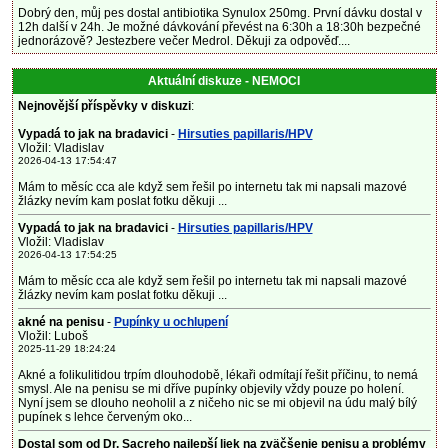
Dobrý den, můj pes dostal antibiotika Synulox 250mg. První dávku dostal v
12h další v 24h. Je možné dávkování převést na 6:30h a 18:30h bezpečné
jednorázově? Jestezbere večer Medrol. Děkuji za odpověď....
Aktuální diskuze - NEMOCI
Nejnovější příspěvky v diskuzi
:
Vypadá to jak na bradavici
-
Hirsuties papillaris/HPV
Vložil: Vladislav
2026-04-13 17:54:47
Mám to měsíc cca ale když sem řešil po internetu tak mi napsali mazové
žlázky nevím kam poslat fotku děkuji ...
Vypadá to jak na bradavici
-
Hirsuties papillaris/HPV
Vložil: Vladislav
2026-04-13 17:54:25
Mám to měsíc cca ale když sem řešil po internetu tak mi napsali mazové
žlázky nevím kam poslat fotku děkuji ...
akné na penisu
-
Pupínky u ochlupení
Vložil: Luboš
2025-11-29 18:24:24
Akné a folikulitidou trpím dlouhodobě, lékaři odmítají řešit příčinu, to nemá
smysl. Ale na penisu se mi dříve pupínky objevily vždy pouze po holení.
Nyní jsem se dlouho neoholil a z ničeho nic se mi objevil na údu malý bílý
pupínek s lehce červeným oko...
Dostal som od Dr. Sacreho najlepší liek na zväčšenie penisu a problémy