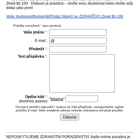
Zinek tbl.100 - Diskuze je prázdná – vložte svou zkušenost nebo vložte svůj
dotaz jako první
Vaše zkušenost/Komentář/Dotaz týkající se ZDRAVÍČKO Zinek tbl.100
Položky označené
*
jsou povinné.
Vaše jméno
*
:
E-mail :
Předmět
*
:
Text příspěvku
*
:
Opište kód
*
:
"
lekarna
"
(kontrola spamu)
Chcete-li obdržet odpověď / reakce na Váš příspěvek, nezapomeňte vyplnit
položku E-mail. Vaše emailová adresa nebude zobrazena ani jinak použita.
NEPOSKYTUJEME ZDRAVOTNÍ PORADENSTVÍ. Naše online poradna je