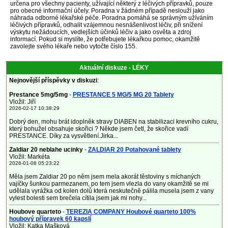
určena pro všechny pacienty, užívající některý z léčivých přípravků, pouze
pro obecné informační účely. Poradna v žádném případě neslouží jako
náhrada odborné lékařské péče. Poradna pomáhá se správným užíváním
léčivých přípravků, odhalit vzájemnou nesnášenlivost léčiv, při snížení
výskytu nežádoucích, vedlejších účinků léčiv a jako osvěta a zdroj
informací. Pokud si myslíte, že potřebujete lékařkou pomoc, okamžitě
zavolejte svého lékaře nebo vytočte číslo 155.
Aktuální diskuze - LÉKY
Nejnovější příspěvky v diskuzi
:
Prestance 5mg/5mg
-
PRESTANCE 5 MG/5 MG 20 Tablety
Vložil: Jiří
2026-02-17 10:38:29
Dobrý den, mohu brát idoplněk stravy DIABEN na stabilizaci krevního cukru,
který bohužel obsahuje skořici ? Někde jsem četl, že skořice vadí
PRESTANCE. Díky za vysvětlení.Jirka...
Zaldiar 20 neblahe ucinky
-
ZALDIAR 20 Potahované tablety
Vložil: Markéta
2026-01-08 05:23:22
Měla jsem Zaldiar 20 po něm jsem mela akorát těstoviny s míchaných
vajíčky šunkou parmezanem, po tem jsem vlezla do vany okamžitě se mi
udělala vyrážka od kolen dolů která neskutečně pálila musela jsem z vany
vylest bolesti sem brečela cítila jsem jak mi nohy...
Houbove quarteto
-
TEREZIA COMPANY Houbové quarteto 100%
houbový přípravek 60 kapslí
Vložil: Katka Mašková