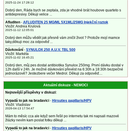
2025-11-24 17:28:12
Dobrý den, Ráda bych se zeptala, zda je vhodné brát houbove quarteto s
antidepresivy. Děkuji velice ...
Afluditen
-
AFLUDITEN 25 MG/ML 5X1ML/25MG Injekční roztok
Vložil: Andrea Krulová
2025-11-12 12:05:01
Dobrý den můžu vědět jak přesně vám zničil život ? Protože mojí mamce
taky,děkuji moc za odpověď ...
Dávkování
-
SYNULOX 250 A.U.V. TBL 500
Vložil: Markéta
2025-11-02 16:45:21
Dobrý den, můj pes dostal antibiotika Synulox 250mg. První dávku dostal v
12h další v 24h. Je možné dávkování převést na 6:30h a 18:30h bezpečné
jednorázově? Jestezbere večer Medrol. Děkuji za odpověď....
Aktuální diskuze - NEMOCI
Nejnovější příspěvky v diskuzi
:
Vypadá to jak na bradavici
-
Hirsuties papillaris/HPV
Vložil: Vladislav
2026-04-13 17:54:47
Mám to měsíc cca ale když sem řešil po internetu tak mi napsali mazové
žlázky nevím kam poslat fotku děkuji ...
Vypadá to jak na bradavici
-
Hirsuties papillaris/HPV