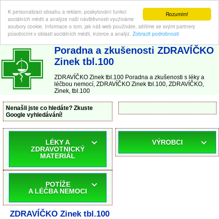
K personalizaci obsahu a reklam, poskytování funkcí
Rozumím!
sociálních médií a analýze naší návštěvnosti využíváme
soubory cookie. Informace o tom, jak náš web používáte, sdílíme se svými partnery
působícími v oblasti sociálních médií, inzerce a analýz.
Zobrazit podrobnosti
ABC-LEKARNA.cz
| Poradna a zkušenosti s léky a léčbou nemocí
Poradna a zkušenosti ZDRAVÍČKO
Zinek tbl.100
ZDRAVÍČKO Zinek tbl.100 Poradna a zkušenosti s léky a
léčbou nemocí, ZDRAVÍČKO Zinek tbl.100, ZDRAVÍČKO,
Zinek, tbl.100
Nenašli jste co hledáte? Zkuste
Google vyhledávání!
LÉKY A
VÝROBCI
ZDRAVOTNICKÝ
MATERIÁL
POTÍŽE
A LÉČBA NEMOCI
ZDRAVÍČKO Zinek tbl.100