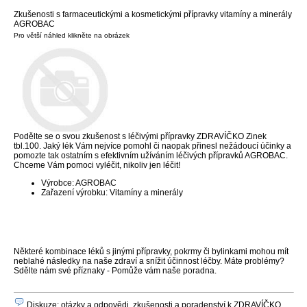
Zkušenosti s farmaceutickými a kosmetickými přípravky vitamíny a minerály
AGROBAC
Pro větší náhled klikněte na obrázek
Podělte se o svou zkušenost s léčivými přípravky ZDRAVÍČKO Zinek
tbl.100. Jaký lék Vám nejvíce pomohl či naopak přinesl nežádoucí účinky a
pomozte tak ostatním s efektivním užíváním léčivých přípravků AGROBAC.
Chceme Vám pomoci vyléčit, nikoliv jen léčit!
Výrobce: AGROBAC
Zařazení výrobku: Vitamíny a minerály
Některé kombinace léků s jinými přípravky, pokrmy či bylinkami mohou mít
neblahé následky na naše zdraví a snížit účinnost léčby. Máte problémy?
Sdělte nám své příznaky - Pomůže vám naše poradna.
Diskuze: otázky a odpovědi, zkušenosti a poradenství k ZDRAVÍČKO