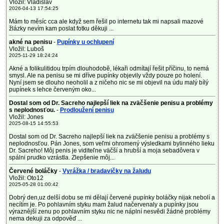
Vložil: Vladislav
2026-04-13 17:54:25
Mám to měsíc cca ale když sem řešil po internetu tak mi napsali mazové
žlázky nevím kam poslat fotku děkuji ...
akné na penisu
-
Pupínky u ochlupení
Vložil: Luboš
2025-11-29 18:24:24
Akné a folikulitidou trpím dlouhodobě, lékaři odmítají řešit příčinu, to nemá
smysl. Ale na penisu se mi dříve pupínky objevily vždy pouze po holení.
Nyní jsem se dlouho neoholil a z ničeho nic se mi objevil na údu malý bílý
pupínek s lehce červeným oko...
Dostal som od Dr. Sacreho najlepší liek na zväčšenie penisu a problémy
s neplodnosťou.
-
Prodloužení penisu
Vložil: Jones
2025-08-15 14:55:53
Dostal som od Dr. Sacreho najlepší liek na zväčšenie penisu a problémy s
neplodnosťou. Pán Jones, som veľmi ohromený výsledkami bylinného lieku
Dr. Sacreho! Môj penis je viditeľne väčší a hrubší a moja sebadôvera v
spálni prudko vzrástla. Zlepšenie môj...
Červené boláčky
-
Vyrážka / bradavičky na žaludu
Vložil: Oto12
2025-05-28 01:00:42
Dobrý den,uz delší dobu se mi dělají červené pupínky boláčky nijak nebolí a
necítím je. Po pohlavním styku mam žalud načervenaly a pupínky jsou
výraznější zenu po pohlavním styku nic ne náplní nesvědi žádné problémy
nema dekuji za odpověď ...