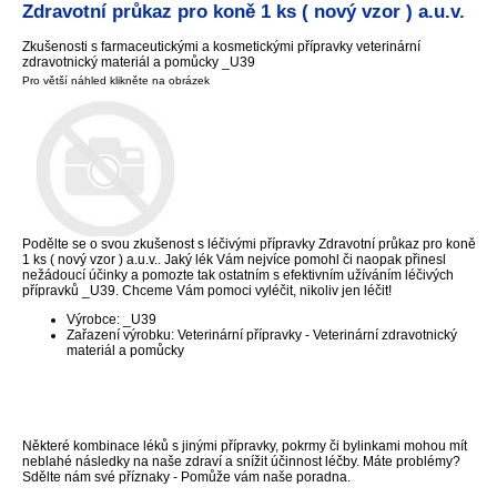
Zdravotní průkaz pro koně 1 ks ( nový vzor ) a.u.v.
Zkušenosti s farmaceutickými a kosmetickými přípravky veterinární
zdravotnický materiál a pomůcky _U39
Pro větší náhled klikněte na obrázek
Podělte se o svou zkušenost s léčivými přípravky Zdravotní průkaz pro koně
1 ks ( nový vzor ) a.u.v.. Jaký lék Vám nejvíce pomohl či naopak přinesl
nežádoucí účinky a pomozte tak ostatním s efektivním užíváním léčivých
přípravků _U39. Chceme Vám pomoci vyléčit, nikoliv jen léčit!
Výrobce: _U39
Zařazení výrobku: Veterinární přípravky - Veterinární zdravotnický
materiál a pomůcky
Některé kombinace léků s jinými přípravky, pokrmy či bylinkami mohou mít
neblahé následky na naše zdraví a snížit účinnost léčby. Máte problémy?
Sdělte nám své příznaky - Pomůže vám naše poradna.