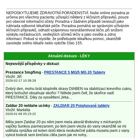
NEPOSKYTUJEME ZDRAVOTNÍ PORADENSTVÍ. Naše online poradna je
určena pro všechny pacienty, užívající některý z léčivých přípravků, pouze
pro obecné informační účely. Poradna v žádném případě neslouží jako
náhrada odborné lékařské péče. Poradna pomáhá se správným užíváním
léčivých přípravků, odhalit vzájemnou nesnášenlivost léčiv, při snížení
výskytu nežádoucích, vedlejších účinků léčiv a jako osvěta a zdroj
informací. Pokud si myslíte, že potřebujete lékařkou pomoc, okamžitě
zavolejte svého lékaře nebo vytočte číslo 155.
Aktuální diskuze - LÉKY
Nejnovější příspěvky v diskuzi
:
Prestance 5mg/5mg
-
PRESTANCE 5 MG/5 MG 20 Tablety
Vložil: Jiří
2026-02-17 10:38:29
Dobrý den, mohu brát idoplněk stravy DIABEN na stabilizaci krevního cukru,
který bohužel obsahuje skořici ? Někde jsem četl, že skořice vadí
PRESTANCE. Díky za vysvětlení.Jirka...
Zaldiar 20 neblahe ucinky
-
ZALDIAR 20 Potahované tablety
Vložil: Markéta
2026-01-08 05:23:22
Měla jsem Zaldiar 20 po něm jsem mela akorát těstoviny s míchaných
vajíčky šunkou parmezanem, po tem jsem vlezla do vany okamžitě se mi
udělala vyrážka od kolen dolů která neskutečně pálila musela jsem z vany
vylest bolesti sem brečela cítila jsem jak mi nohy...