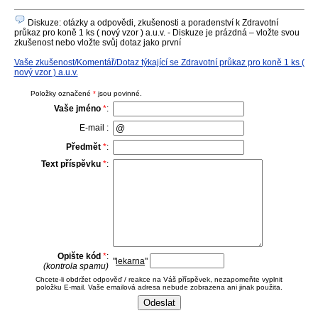
Diskuze: otázky a odpovědi, zkušenosti a poradenství k Zdravotní
průkaz pro koně 1 ks ( nový vzor ) a.u.v. - Diskuze je prázdná – vložte svou
zkušenost nebo vložte svůj dotaz jako první
Vaše zkušenost/Komentář/Dotaz týkající se Zdravotní průkaz pro koně 1 ks (
nový vzor ) a.u.v.
Položky označené
*
jsou povinné.
Vaše jméno
*
:
E-mail :
Předmět
*
:
Text příspěvku
*
:
Opište kód
*
:
"
lekarna
"
(kontrola spamu)
Chcete-li obdržet odpověď / reakce na Váš příspěvek, nezapomeňte vyplnit
položku E-mail. Vaše emailová adresa nebude zobrazena ani jinak použita.