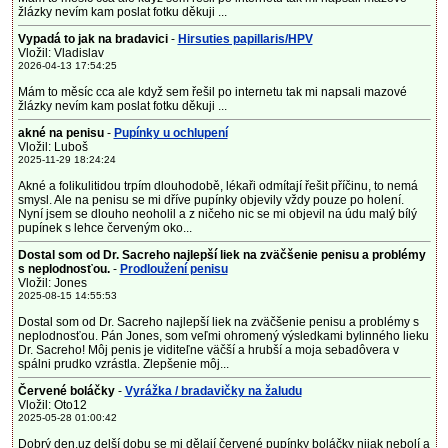
žlázky nevím kam poslat fotku děkuji ...
Vypadá to jak na bradavici
-
Hirsuties papillaris/HPV
Vložil: Vladislav
2026-04-13 17:54:25
Mám to měsíc cca ale když sem řešil po internetu tak mi napsali mazové
žlázky nevím kam poslat fotku děkuji ...
akné na penisu
-
Pupínky u ochlupení
Vložil: Luboš
2025-11-29 18:24:24
Akné a folikulitidou trpím dlouhodobě, lékaři odmítají řešit příčinu, to nemá
smysl. Ale na penisu se mi dříve pupínky objevily vždy pouze po holení.
Nyní jsem se dlouho neoholil a z ničeho nic se mi objevil na údu malý bílý
pupínek s lehce červeným oko...
Dostal som od Dr. Sacreho najlepší liek na zväčšenie penisu a problémy
s neplodnosťou.
-
Prodloužení penisu
Vložil: Jones
2025-08-15 14:55:53
Dostal som od Dr. Sacreho najlepší liek na zväčšenie penisu a problémy s
neplodnosťou. Pán Jones, som veľmi ohromený výsledkami bylinného lieku
Dr. Sacreho! Môj penis je viditeľne väčší a hrubší a moja sebadôvera v
spálni prudko vzrástla. Zlepšenie môj...
Červené boláčky
-
Vyrážka / bradavičky na žaludu
Vložil: Oto12
2025-05-28 01:00:42
Dobrý den,uz delší dobu se mi dělají červené pupínky boláčky nijak nebolí a