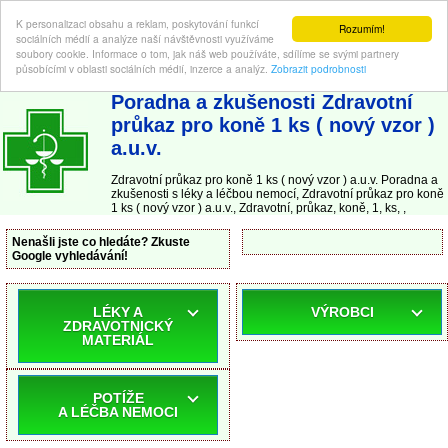
K personalizaci obsahu a reklam, poskytování funkcí
Rozumím!
sociálních médií a analýze naší návštěvnosti využíváme
soubory cookie. Informace o tom, jak náš web používáte, sdílíme se svými partnery
působícími v oblasti sociálních médií, inzerce a analýz.
Zobrazit podrobnosti
ABC-LEKARNA.cz
| Poradna a zkušenosti s léky a léčbou nemocí
Poradna a zkušenosti Zdravotní
průkaz pro koně 1 ks ( nový vzor )
a.u.v.
Zdravotní průkaz pro koně 1 ks ( nový vzor ) a.u.v. Poradna a
zkušenosti s léky a léčbou nemocí, Zdravotní průkaz pro koně
1 ks ( nový vzor ) a.u.v., Zdravotní, průkaz, koně, 1, ks, ,
Nenašli jste co hledáte? Zkuste
Google vyhledávání!
LÉKY A
VÝROBCI
ZDRAVOTNICKÝ
MATERIÁL
POTÍŽE
A LÉČBA NEMOCI