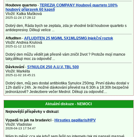
Houbove quarteto
-
TEREZIA COMPANY Houbové quarteto 100%
houbový přípravek 60 kapslí
Vložil: Katka Mašková
2025-11-24 17:28:12
Dobrý den, Ráda bych se zeptala, zda je vhodné brát houbove quarteto s
antidepresivy. Děkuji velice ...
Afluditen
-
AFLUDITEN 25 MG/ML 5X1ML/25MG Injekční roztok
Vložil: Andrea Krulová
2025-11-12 12:05:01
Dobrý den můžu vědět jak přesně vám zničil život ? Protože mojí mamce
taky,děkuji moc za odpověď ...
Dávkování
-
SYNULOX 250 A.U.V. TBL 500
Vložil: Markéta
2025-11-02 16:45:21
Dobrý den, můj pes dostal antibiotika Synulox 250mg. První dávku dostal v
12h další v 24h. Je možné dávkování převést na 6:30h a 18:30h bezpečné
jednorázově? Jestezbere večer Medrol. Děkuji za odpověď....
Aktuální diskuze - NEMOCI
Nejnovější příspěvky v diskuzi
:
Vypadá to jak na bradavici
-
Hirsuties papillaris/HPV
Vložil: Vladislav
2026-04-13 17:54:47
Mám to měsíc cca ale když sem řešil po internetu tak mi napsali mazové