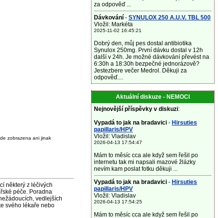
za odpověď ...
Dávkování
-
SYNULOX 250 A.U.V. TBL 500
Vložil: Markéta
2025-11-02 16:45:21
Dobrý den, můj pes dostal antibiotika
Synulox 250mg. První dávku dostal v 12h
další v 24h. Je možné dávkování převést na
6:30h a 18:30h bezpečné jednorázově?
Jestezbere večer Medrol. Děkuji za
odpověď....
Aktuální diskuze - NEMOCI
Nejnovější příspěvky v diskuzi
:
Vypadá to jak na bradavici
-
Hirsuties
papillaris/HPV
Vložil: Vladislav
de zobrazena ani jinak
2026-04-13 17:54:47
Mám to měsíc cca ale když sem řešil po
internetu tak mi napsali mazové žlázky
nevím kam poslat fotku děkuji ...
Vypadá to jak na bradavici
-
Hirsuties
některý z léčivých
papillaris/HPV
ařské péče. Poradna
Vložil: Vladislav
nežádoucích, vedlejších
2026-04-13 17:54:25
jte svého lékaře nebo
Mám to měsíc cca ale když sem řešil po