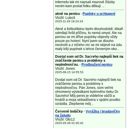
internetu tak mi napsali mazové žlázky
nevím kam poslat fotku děkuji ...
akné na penisu
-
Pupínky u ochlupení
Vložil: Luboš
2025-11-29 18:24:24
Akné a folikulitidou trpím dlouhodobě, lékaři
odmítají řešit příčinu, to nemá smysl. Ale na
penisu se mi dříve pupínky objevily vždy
pouze po holení. Nyní jsem se dlouho
neoholil a z ničeho nic se mi objevil na údu
malý bílý pupínek s lehce červeným oko...
Dostal som od Dr. Sacreho najlepší liek na
zväčšenie penisu a problémy s
neplodnosťou.
-
Prodloužení penisu
Vložil: Jones
2025-08-15 14:55:53
Dostal som od Dr. Sacreho najlepší liek na
zväčšenie penisu a problémy s
neplodnosťou. Pán Jones, som veľmi
ohromený výsledkami bylinného lieku Dr.
Sacreho! Môj penis je viditeľne väčší a
hrubší a moja sebadôvera v spálni prudko
vzrástla. Zlepšenie môj...
Červené boláčky
-
Vyrážka / bradavičky
na žaludu
Vložil: Oto12
2025-05-28 01:00:42