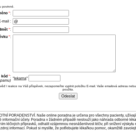
u povinné.
méno
*
:
-mail :
dmět
*
:
pěvku
*
:
e kód
*
:
"
lekarna
"
 spamu)
ověď / reakce na Váš příspěvek, nezapomeňte vyplnit položku E-mail. Vaše emailová adresa nebu
použita.
ORADENSTVÍ. Naše online poradna je určena pro všechny pacienty, užívající 
é informační účely. Poradna v žádném případě neslouží jako náhrada odborné lék
 léčivých přípravků, odhalit vzájemnou nesnášenlivost léčiv, při snížení výskytu 
a zdroj informací. Pokud si myslíte, že potřebujete lékařkou pomoc, okamžitě zavole