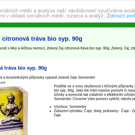
ociálních médií a analýze naší návštěvnosti využíváme soub
i v oblasti sociálních médií, inzerce a analýz.
Zobrazit pod
 citronová tráva bio syp. 90g
ti s léky a léčbou nemocí, Zelený čaj citronová tráva bio syp. 90g, Zelený, čaj, citr
á tráva bio syp. 90g
mi a kosmetickými přípravky sypané zelené čaje Sonnentor
ázek
Podělte se o svou zkušenost s léčivými přípravky 
bio syp. 90g. Jaký lék Vám nejvíce pomohl či nao
účinky a pomozte tak ostatním s efektivním užíván
Sonnentor. Chceme Vám pomoci vyléčit, nikoliv jen
Výrobce: Sonnentor
Zařazení výrobku: Čaje, diety, potraviny - Čaje - 
čaje