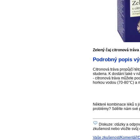
Zelený čaj citronová tráva
Podrobný popis výr
Citronová tráva propůjčí tét
studena. K dostání také v n
- citronová tráva můžete po
horkou vodou (70-80°C) a ne
Některé kombinace léků s ji
problémy? Sdělte nám své 
Diskuze: otázky a odpově
zkušenost nebo vložte svůj 
Vaše zkušenost/Komentář/Dot