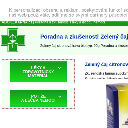
K personalizaci obsahu a reklam, poskytování funkcí s
náš web používáte, sdílíme se svými partnery působícím
ABC-LEKARNA.cz
| Poradna a zkušenosti s léky a léčbou nemocí
Poradna a zkušenosti Zelený čaj
Zelený čaj citronová tráva bio syp. 90g Poradna a zkušenos
Zelený čaj citronov
LÉKY A
ZDRAVOTNICKÝ
Zkušenosti s farmaceutický
MATERIÁL
Pro větší náhled klikněte na obr
POTÍŽE
A LÉČBA NEMOCI