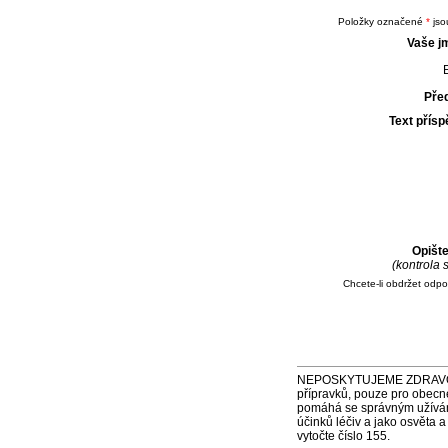
Položky označené
*
jso
Vaše j
E
Pře
Text přís
Opišt
(kontrola
Chcete-li obdržet odp
NEPOSKYTUJEME ZDRAVOTNÍ P
přípravků, pouze pro obecn
pomáhá se správným užíváním
účinků léčiv a jako osvěta 
vytočte číslo 155.