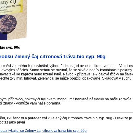
 bio syp. 90g
obku Zelený čaj citronová tráva bio syp. 90g
o směsi zeleného čaje zvláštní, výborně chutnající ovocito-citronovou notu. Velmi os
álevových sáčcích. Samo sebou se rozumí, že se skvěle hodí v kombinaci s pokrmy 
dávat také ke kaprovi nebo uzené rybě. Návod k přípravě: 1-2 čajové lžičky na šálek
chte 2-3 min. luhovat. Zelený čaj se může použít i opakovaně. Skladovat v suchu 
nými přípravky, pokrmy či bylinkami mohou mít neblahé následky na naše zdraví a s
příznaky - Pomůže vám naše poradna.
di, zkušenosti a poradenství k Zelený čaj citronová tráva bio syp. 90g - Diskuze je
dotaz jako první
az týkající se Zelený čaj citronová tráva bio syp. 90g