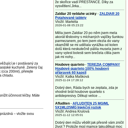
že skořice vadí PRESTANCE. Díky za
vysvětlení.Jirka...
Zaldiar 20 neblahe ucinky
-
ZALDIAR 20
Potahované tablety
Vložil: Markéta
2026-01-08 05:23:22
Měla jsem Zaldiar 20 po něm jsem mela
akorát těstoviny s míchaných vajíčky šunkou
parmezanem, po tem jsem vlezla do vany
okamžitě se mi udělala vyrážka od kolen
dolů která neskutečně pálila musela jsem z
vany vylest bolesti sem brečela cítila jsem
jak mi nohy...
věžující je i podávaný za
Houbove quarteto
-
TEREZIA COMPANY
asijské kuchyně. Zelený čaj
Houbové quarteto 100% houbový
 (cca 200ml), přelejte
přípravek 60 kapslí
a chladu.
Vložil: Katka Mašková
2025-11-24 17:28:12
Dobrý den, Ráda bych se zeptala, zda je
vhodné brát houbove quarteto s
nížit účinnost léčby. Máte
antidepresivy. Děkuji velice ...
Afluditen
-
AFLUDITEN 25 MG/ML
5X1ML/25MG Injekční roztok
Vložil: Andrea Krulová
 prázdná – vložte svou
2025-11-12 12:05:01
Dobrý den můžu vědět jak přesně vám zničil
život ? Protože mojí mamce taky,děkuji moc