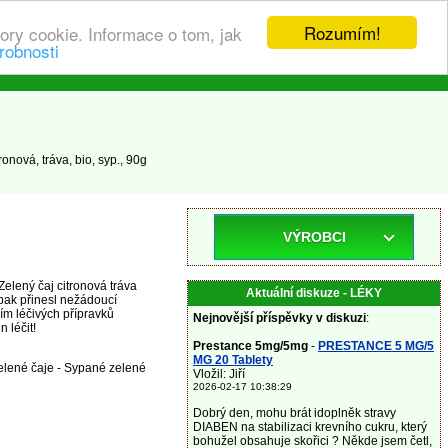
Rozumím!
ory cookie. Informace o tom, jak
robnosti
onová, tráva, bio, syp., 90g
VÝROBCI
Zelený čaj citronová tráva
Aktuální diskuze - LÉKY
pak přinesl nežádoucí
ím léčivých přípravků
Nejnovější příspěvky v diskuzi
:
 léčit!
Prestance 5mg/5mg
-
PRESTANCE 5 MG/5
MG 20 Tablety
Zelené čaje - Sypané zelené
Vložil: Jiří
2026-02-17 10:38:29
Dobrý den, mohu brát idoplněk stravy
DIABEN na stabilizaci krevního cukru, který
bohužel obsahuje skořici ? Někde jsem četl,