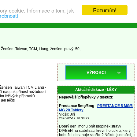
Rozumím!
ory cookie. Informace o tom, jak
robnosti
Ženšen, Taiwan, TCM, Liang, ženšen, pravý, 50,
VÝROBCI
y Ženšen Taiwan TCM Liang -
Aktuální diskuze - LÉKY
či naopak přinesl nežádoucí
ím léčivých přípravků
Nejnovější příspěvky v diskuzi
:
en léčit!
Prestance 5mg/5mg
-
PRESTANCE 5 MG/5
MG 20 Tablety
Vložil: Jiří
2026-02-17 10:38:29
Dobrý den, mohu brát idoplněk stravy
DIABEN na stabilizaci krevního cukru, který
bohužel obsahuje skořici ? Někde jsem četl,