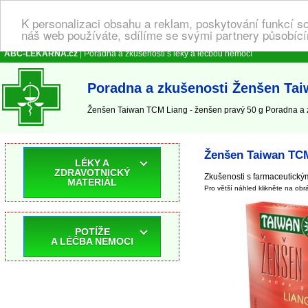
K personalizaci obsahu a reklam, poskytování funkcí s
náš web používáte, sdílíme se svými partnery působícím
ABC-LEKARNA.cz
| Poradna a zkušenosti s léky a léčbou nemocí
Poradna a zkušenosti Ženšen Tai
Ženšen Taiwan TCM Liang - ženšen pravý 50 g Poradna a z
Ženšen Taiwan TCM
LÉKY A
ZDRAVOTNICKÝ
Zkušenosti s farmaceutický
MATERIÁL
Pro větší náhled klikněte na obr
POTÍŽE
A LÉČBA NEMOCI