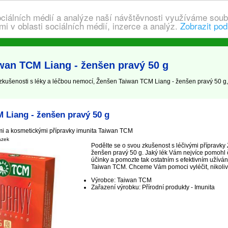
ociálních médií a analýze naší návštěvnosti využíváme soub
i v oblasti sociálních médií, inzerce a analýz.
Zobrazit pod
wan TCM Liang - ženšen pravý 50 g
kušenosti s léky a léčbou nemocí, Ženšen Taiwan TCM Liang - ženšen pravý 50 g, 
 Liang - ženšen pravý 50 g
mi a kosmetickými přípravky imunita Taiwan TCM
ázek
Podělte se o svou zkušenost s léčivými přípravk
ženšen pravý 50 g. Jaký lék Vám nejvíce pomohl 
účinky a pomozte tak ostatním s efektivním užíván
Taiwan TCM. Chceme Vám pomoci vyléčit, nikoliv j
Výrobce: Taiwan TCM
Zařazení výrobku: Přírodní produkty - Imunita