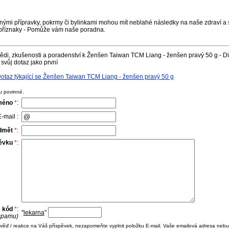
nými přípravky, pokrmy či bylinkami mohou mít neblahé následky na naše zdraví a s
příznaky - Pomůže vám naše poradna.
di, zkušenosti a poradenství k Ženšen Taiwan TCM Liang - ženšen pravý 50 g - Di
svůj dotaz jako první
taz týkající se Ženšen Taiwan TCM Liang - ženšen pravý 50 g
u povinné.
méno
*
:
-mail :
dmět
*
:
pěvku
*
:
e kód
*
:
"
lekarna
"
 spamu)
ověď / reakce na Váš příspěvek, nezapomeňte vyplnit položku E-mail. Vaše emailová adresa nebu