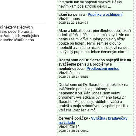
internetu tak mi napsali mazové žlázky
nevím kam poslat fotku děkuji ...
akné na penisu
-
Pupínky u ochlupení
Vložil: Luboš
2025-11-29 18:24:24
některý z léčivých
Akné a folikulitidou trpím dlouhodobě, lékaři
ařské péče. Poradna
odmítají řešit příčinu, to nemá smysl. Ale na
nežádoucích, vedlejších
penisu se mi dříve pupínky objevily vždy
jte svého lékaře nebo
pouze po holení. Nyní jsem se dlouho
neoholil a z ničeho nic se mi objevil na údu
malý bílý pupínek s lehce červeným oko...
Dostal som od Dr. Sacreho najlepší liek na
zväčšenie penisu a problémy s
neplodnosťou.
-
Prodloužení penisu
Vložil: Jones
2025-08-15 14:55:53
Dostal som od Dr. Sacreho najlepší liek na
zväčšenie penisu a problémy s
neplodnosťou. Pán Jones, som veľmi
ohromený výsledkami bylinného lieku Dr.
Sacreho! Môj penis je viditeľne väčší a
hrubší a moja sebadôvera v spálni prudko
vzrástla. Zlepšenie môj...
Červené boláčky
-
Vyrážka / bradavičky
na žaludu
Vložil: Oto12
2025-05-28 01:00:42