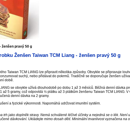
- ženšen pravý 50 g
robku Ženšen Taiwan TCM Liang - ženšen pravý 50 g
ho Taiwan TCM LIANG lze připravit několika způsoby. Obvykle se připravuje louho
, konzumovat suchý, nebo přidávat do pokrmů. Tradičně se doporučuje ženšen užíva
nní době.
IANG se obvykle užívá dlouhodobě po dobu 1 až 3 měsíců. Běžná denní dávka pro
 1 až 5 gramy, což odpovídá ½ plátku až 3 plátkům ženšenu Taiwan TCM LIANG. V 
učená denní dávka na 2 gramy.
ušení a fyzické výkonnosti. Napomáhá udržovat imunitní systém.
a trh jako doplněk stravy. Nemá schválené léčivé účinky a nejedná se o lék. Není 
učené dávkování. Ukládejte mimo dosah dětí. Minimální trvanlivost vyznačena na o