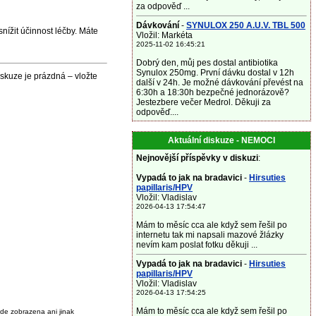
za odpověď ...
Dávkování
-
SYNULOX 250 A.U.V. TBL 500
nížit účinnost léčby. Máte
Vložil: Markéta
2025-11-02 16:45:21
Dobrý den, můj pes dostal antibiotika
Synulox 250mg. První dávku dostal v 12h
skuze je prázdná – vložte
další v 24h. Je možné dávkování převést na
6:30h a 18:30h bezpečné jednorázově?
Jestezbere večer Medrol. Děkuji za
odpověď....
Aktuální diskuze - NEMOCI
Nejnovější příspěvky v diskuzi
:
Vypadá to jak na bradavici
-
Hirsuties
papillaris/HPV
Vložil: Vladislav
2026-04-13 17:54:47
Mám to měsíc cca ale když sem řešil po
internetu tak mi napsali mazové žlázky
nevím kam poslat fotku děkuji ...
Vypadá to jak na bradavici
-
Hirsuties
papillaris/HPV
Vložil: Vladislav
2026-04-13 17:54:25
Mám to měsíc cca ale když sem řešil po
de zobrazena ani jinak