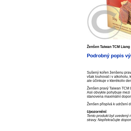
Ženšen Taiwan TCM Liang 
Podrobný popis vý
Sušený kořen ženšenu pravé
však louhovat i v alkoholu
ale účinkuje v kterékoliv de
Ženšen pravý Taiwan TCM L
Asii obvykle pohybuje mezi
stanovena maximální dopor
Ženšen přispívá k udržení d
Upozornění:
Tento produkt byl uvedený n
stravy. Nepřekračujte dopor