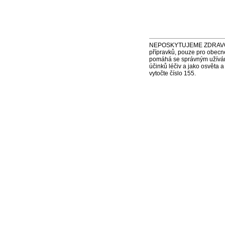
NEPOSKYTUJEME ZDRAVOTNÍ P
přípravků, pouze pro obecn
pomáhá se správným užíváním
účinků léčiv a jako osvěta 
vytočte číslo 155.