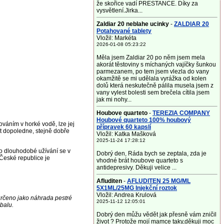
že skořice vadí PRESTANCE. Díky za
vysvětlení.Jirka...
Zaldiar 20 neblahe ucinky
-
ZALDIAR 20
Potahované tablety
Vložil: Markéta
2026-01-08 05:23:22
Měla jsem Zaldiar 20 po něm jsem mela
akorát těstoviny s míchaných vajíčky šunkou
parmezanem, po tem jsem vlezla do vany
okamžitě se mi udělala vyrážka od kolen
dolů která neskutečně pálila musela jsem z
vany vylest bolesti sem brečela cítila jsem
jak mi nohy...
Houbove quarteto
-
TEREZIA COMPANY
Houbové quarteto 100% houbový
váním v horké vodě, lze jej
přípravek 60 kapslí
t dopoledne, stejně dobře
Vložil: Katka Mašková
2025-11-24 17:28:12
 dlouhodobé užívání se v
Dobrý den, Ráda bych se zeptala, zda je
České republice je
vhodné brát houbove quarteto s
antidepresivy. Děkuji velice ...
Afluditen
-
AFLUDITEN 25 MG/ML
5X1ML/25MG Injekční roztok
Vložil: Andrea Krulová
určeno jako náhrada pestré
2025-11-12 12:05:01
balu.
Dobrý den můžu vědět jak přesně vám zničil
život ? Protože mojí mamce taky,děkuji moc