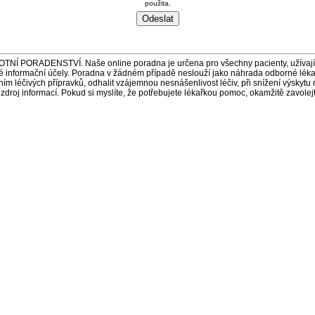
použita.
ORADENSTVÍ. Naše online poradna je určena pro všechny pacienty, užívající 
é informační účely. Poradna v žádném případě neslouží jako náhrada odborné lék
 léčivých přípravků, odhalit vzájemnou nesnášenlivost léčiv, při snížení výskytu 
a zdroj informací. Pokud si myslíte, že potřebujete lékařkou pomoc, okamžitě zavole