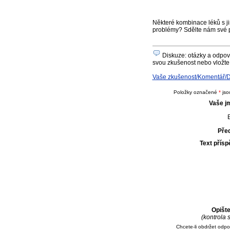
Některé kombinace léků s ji
problémy? Sdělte nám své 
Diskuze: otázky a odpově
svou zkušenost nebo vložte 
Vaše zkušenost/Komentář/Do
Položky označené
*
jso
Vaše j
E
Pře
Text přís
Opišt
(kontrola
Chcete-li obdržet odp