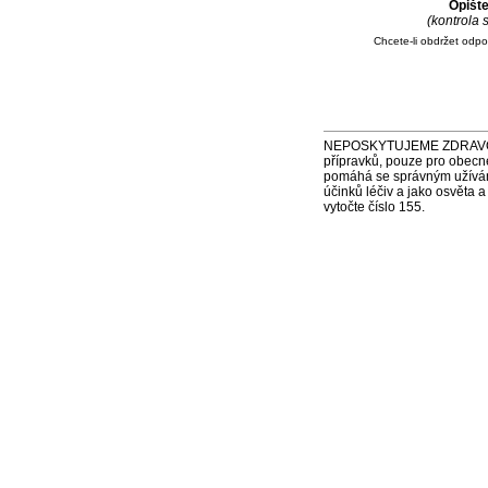
Opišt
(kontrola
Chcete-li obdržet odp
NEPOSKYTUJEME ZDRAVOTNÍ P
přípravků, pouze pro obecn
pomáhá se správným užíváním
účinků léčiv a jako osvěta 
vytočte číslo 155.