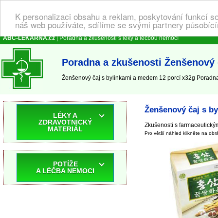
K personalizaci obsahu a reklam, poskytování funkcí s
náš web používáte, sdílíme se svými partnery působícím
ABC-LEKARNA.cz
| Poradna a zkušenosti s léky a léčbou nemocí
Poradna a zkušenosti Ženšenový 
Ženšenový čaj s bylinkami a medem 12 porcí x32g Poradna 
Ženšenový čaj s b
LÉKY A
ZDRAVOTNICKÝ
Zkušenosti s farmaceutickým
MATERIÁL
Pro větší náhled klikněte na obr
POTÍŽE
A LÉČBA NEMOCI