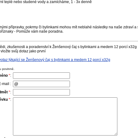
l teplé nebo studené vody a zamícháme, 1 - 3x denně
nými přípravky, pokrmy či bylinkami mohou mít neblahé následky na naše zdraví a s
příznaky - Pomůže vám naše poradna.
di, zkušenosti a poradenství k Ženšenový čaj s bylinkami a medem 12 porcí x32g 
vložte svůj dotaz jako první
taz týkající se Ženšenový čaj s bylinkami a medem 12 porcí x32g
u povinné.
méno
*
:
-mail :
dmět
*
:
pěvku
*
: