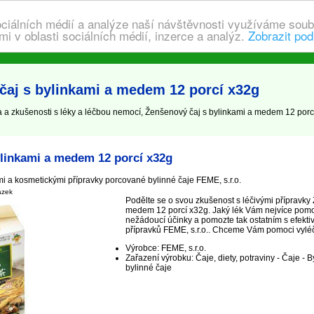
ociálních médií a analýze naší návštěvnosti využíváme soub
i v oblasti sociálních médií, inzerce a analýz.
Zobrazit pod
čaj s bylinkami a medem 12 porcí x32g
a zkušenosti s léky a léčbou nemocí, Ženšenový čaj s bylinkami a medem 12 porcí
ylinkami a medem 12 porcí x32g
i a kosmetickými přípravky porcované bylinné čaje FEME, s.r.o.
ázek
Podělte se o svou zkušenost s léčivými přípravky
medem 12 porcí x32g. Jaký lék Vám nejvíce pomoh
nežádoucí účinky a pomozte tak ostatním s efekti
přípravků FEME, s.r.o.. Chceme Vám pomoci vyléčit,
Výrobce: FEME, s.r.o.
Zařazení výrobku: Čaje, diety, potraviny - Čaje - 
bylinné čaje