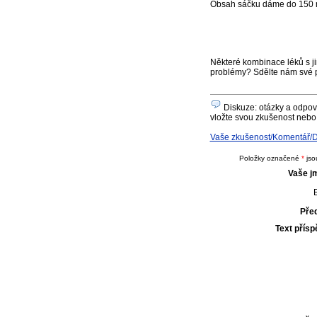
Obsah sáčku dáme do 150 m
Některé kombinace léků s ji
problémy? Sdělte nám své 
Diskuze: otázky a odpově
vložte svou zkušenost nebo 
Vaše zkušenost/Komentář/Do
Položky označené
*
jso
Vaše j
E
Pře
Text přís