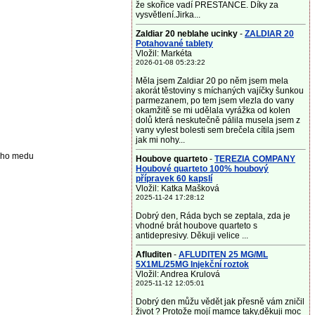
že skořice vadí PRESTANCE. Díky za
vysvětlení.Jirka...
Zaldiar 20 neblahe ucinky
-
ZALDIAR 20
Potahované tablety
Vložil: Markéta
2026-01-08 05:23:22
Měla jsem Zaldiar 20 po něm jsem mela
akorát těstoviny s míchaných vajíčky šunkou
parmezanem, po tem jsem vlezla do vany
okamžitě se mi udělala vyrážka od kolen
dolů která neskutečně pálila musela jsem z
vany vylest bolesti sem brečela cítila jsem
jak mi nohy...
kého medu
Houbove quarteto
-
TEREZIA COMPANY
Houbové quarteto 100% houbový
přípravek 60 kapslí
Vložil: Katka Mašková
2025-11-24 17:28:12
Dobrý den, Ráda bych se zeptala, zda je
vhodné brát houbove quarteto s
antidepresivy. Děkuji velice ...
Afluditen
-
AFLUDITEN 25 MG/ML
5X1ML/25MG Injekční roztok
Vložil: Andrea Krulová
2025-11-12 12:05:01
Dobrý den můžu vědět jak přesně vám zničil
život ? Protože mojí mamce taky,děkuji moc