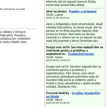
internetu tak mi napsali mazové žlázky
nevím kam poslat fotku děkuji ...
de zobrazena ani jinak
akné na penisu
-
Pupínky u ochlupení
Vložil: Luboš
2025-11-29 18:24:24
Akné a folikulitidou trpím dlouhodobě, lékaři
odmítají řešit příčinu, to nemá smysl. Ale na
penisu se mi dříve pupínky objevily vždy
některý z léčivých
pouze po holení. Nyní jsem se dlouho
ařské péče. Poradna
neoholil a z ničeho nic se mi objevil na údu
nežádoucích, vedlejších
malý bílý pupínek s lehce červeným oko...
jte svého lékaře nebo
Dostal som od Dr. Sacreho najlepší liek na
zväčšenie penisu a problémy s
neplodnosťou.
-
Prodloužení penisu
Vložil: Jones
2025-08-15 14:55:53
Dostal som od Dr. Sacreho najlepší liek na
zväčšenie penisu a problémy s
neplodnosťou. Pán Jones, som veľmi
ohromený výsledkami bylinného lieku Dr.
Sacreho! Môj penis je viditeľne väčší a
hrubší a moja sebadôvera v spálni prudko
vzrástla. Zlepšenie môj...
Červené boláčky
-
Vyrážka / bradavičky
na žaludu
Vložil: Oto12
2025-05-28 01:00:42