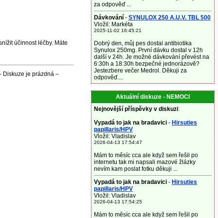
za odpověď ...
Dávkování
-
SYNULOX 250 A.U.V. TBL 500
Vložil: Markéta
2025-11-02 16:45:21
nížit účinnost léčby. Máte
Dobrý den, můj pes dostal antibiotika
Synulox 250mg. První dávku dostal v 12h
další v 24h. Je možné dávkování převést na
6:30h a 18:30h bezpečné jednorázově?
Jestezbere večer Medrol. Děkuji za
- Diskuze je prázdná –
odpověď....
Aktuální diskuze - NEMOCI
Nejnovější příspěvky v diskuzi
:
Vypadá to jak na bradavici
-
Hirsuties
papillaris/HPV
Vložil: Vladislav
2026-04-13 17:54:47
Mám to měsíc cca ale když sem řešil po
internetu tak mi napsali mazové žlázky
nevím kam poslat fotku děkuji ...
Vypadá to jak na bradavici
-
Hirsuties
papillaris/HPV
Vložil: Vladislav
2026-04-13 17:54:25
Mám to měsíc cca ale když sem řešil po