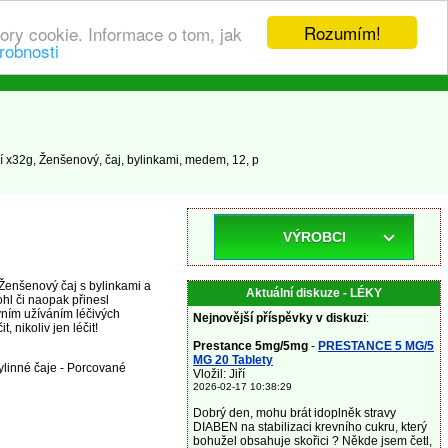
Rozumím!
ory cookie. Informace o tom, jak
robnosti
 x32g, Ženšenový, čaj, bylinkami, medem, 12, p
VÝROBCI
 Ženšenový čaj s bylinkami a
Aktuální diskuze - LÉKY
l či naopak přinesl
vním užíváním léčivých
Nejnovější příspěvky v diskuzi
:
 nikoliv jen léčit!
Prestance 5mg/5mg
-
PRESTANCE 5 MG/5
MG 20 Tablety
Bylinné čaje - Porcované
Vložil: Jiří
2026-02-17 10:38:29
Dobrý den, mohu brát idoplněk stravy
DIABEN na stabilizaci krevního cukru, který
bohužel obsahuje skořici ? Někde jsem četl,