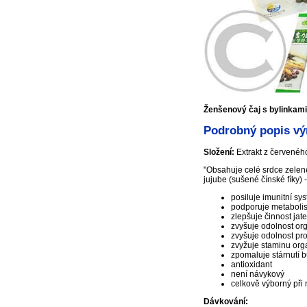
Ženšenový čaj s bylinkam
Podrobný popis vý
Složení:
Extrakt z červeného
"Obsahuje celé srdce zelené
jujube (sušené čínské fíky)
posiluje imunitní sy
podporuje metaboli
zlepšuje činnost jate
zvyšuje odolnost org
zvyšuje odolnost pro
zvyžuje staminu or
zpomaluje stárnutí 
antioxidant
není návykový
celkově výborný při
Dávkování: