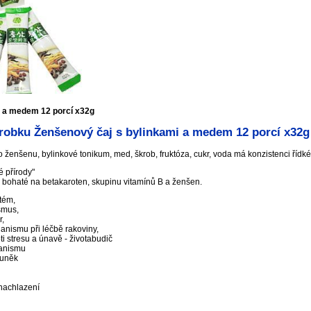
i a medem 12 porcí x32g
robku Ženšenový čaj s bylinkami a medem 12 porcí x32g
 ženšenu, bylinkové tonikum, med, škrob, fruktóza, cukr, voda má konzistenci říd
 přírody"
 - bohaté na betakaroten, skupinu vitamínů B a ženšen.
stém,
smus,
r,
anismu při léčbě rakoviny,
ti stresu a únavě - životabudič
ganismu
buněk
 nachlazení