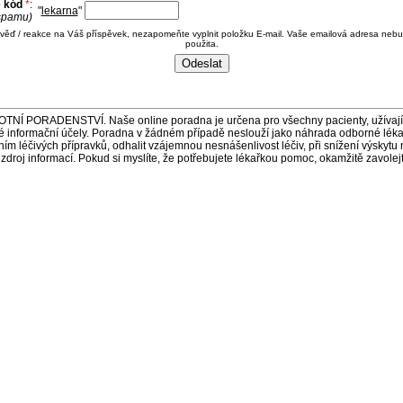
e kód
*
:
"
lekarna
"
 spamu)
ověď / reakce na Váš příspěvek, nezapomeňte vyplnit položku E-mail. Vaše emailová adresa nebu
použita.
ORADENSTVÍ. Naše online poradna je určena pro všechny pacienty, užívající 
é informační účely. Poradna v žádném případě neslouží jako náhrada odborné lék
 léčivých přípravků, odhalit vzájemnou nesnášenlivost léčiv, při snížení výskytu 
a zdroj informací. Pokud si myslíte, že potřebujete lékařkou pomoc, okamžitě zavole