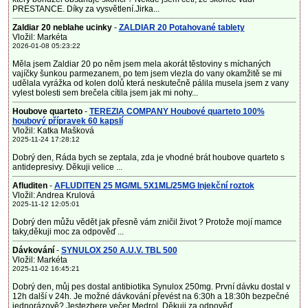
PRESTANCE. Díky za vysvětlení.Jirka...
Zaldiar 20 neblahe ucinky
-
ZALDIAR 20 Potahované tablety
Vložil: Markéta
2026-01-08 05:23:22
Měla jsem Zaldiar 20 po něm jsem mela akorát těstoviny s míchaných
vajíčky šunkou parmezanem, po tem jsem vlezla do vany okamžitě se mi
udělala vyrážka od kolen dolů která neskutečně pálila musela jsem z vany
vylest bolesti sem brečela cítila jsem jak mi nohy...
Houbove quarteto
-
TEREZIA COMPANY Houbové quarteto 100%
houbový přípravek 60 kapslí
Vložil: Katka Mašková
2025-11-24 17:28:12
Dobrý den, Ráda bych se zeptala, zda je vhodné brát houbove quarteto s
antidepresivy. Děkuji velice ...
Afluditen
-
AFLUDITEN 25 MG/ML 5X1ML/25MG Injekční roztok
Vložil: Andrea Krulová
2025-11-12 12:05:01
Dobrý den můžu vědět jak přesně vám zničil život ? Protože mojí mamce
taky,děkuji moc za odpověď ...
Dávkování
-
SYNULOX 250 A.U.V. TBL 500
Vložil: Markéta
2025-11-02 16:45:21
Dobrý den, můj pes dostal antibiotika Synulox 250mg. První dávku dostal v
12h další v 24h. Je možné dávkování převést na 6:30h a 18:30h bezpečné
jednorázově? Jestezbere večer Medrol. Děkuji za odpověď....