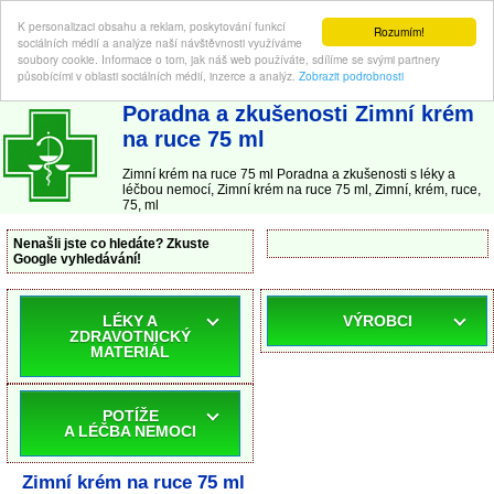
K personalizaci obsahu a reklam, poskytování funkcí
Rozumím!
sociálních médií a analýze naší návštěvnosti využíváme
soubory cookie. Informace o tom, jak náš web používáte, sdílíme se svými partnery
působícími v oblasti sociálních médií, inzerce a analýz.
Zobrazit podrobnosti
ABC-LEKARNA.cz
| Poradna a zkušenosti s léky a léčbou nemocí
Poradna a zkušenosti Zimní krém
na ruce 75 ml
Zimní krém na ruce 75 ml Poradna a zkušenosti s léky a
léčbou nemocí, Zimní krém na ruce 75 ml, Zimní, krém, ruce,
75, ml
Nenašli jste co hledáte? Zkuste
Google vyhledávání!
LÉKY A
VÝROBCI
ZDRAVOTNICKÝ
MATERIÁL
POTÍŽE
A LÉČBA NEMOCI
Zimní krém na ruce 75 ml