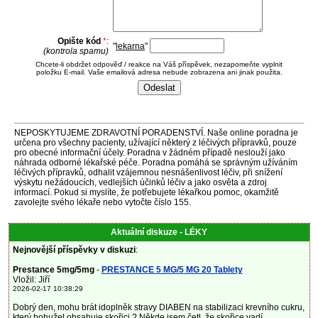
Opište kód
*
:
"
lekarna
"
(kontrola spamu)
Chcete-li obdržet odpověď / reakce na Váš příspěvek, nezapomeňte vyplnit
položku E-mail. Vaše emailová adresa nebude zobrazena ani jinak použita.
NEPOSKYTUJEME ZDRAVOTNÍ PORADENSTVÍ. Naše online poradna je
určena pro všechny pacienty, užívající některý z léčivých přípravků, pouze
pro obecné informační účely. Poradna v žádném případě neslouží jako
náhrada odborné lékařské péče. Poradna pomáhá se správným užíváním
léčivých přípravků, odhalit vzájemnou nesnášenlivost léčiv, při snížení
výskytu nežádoucích, vedlejších účinků léčiv a jako osvěta a zdroj
informací. Pokud si myslíte, že potřebujete lékařkou pomoc, okamžitě
zavolejte svého lékaře nebo vytočte číslo 155.
Aktuální diskuze - LÉKY
Nejnovější příspěvky v diskuzi
:
Prestance 5mg/5mg
-
PRESTANCE 5 MG/5 MG 20 Tablety
Vložil: Jiří
2026-02-17 10:38:29
Dobrý den, mohu brát idoplněk stravy DIABEN na stabilizaci krevního cukru,
který bohužel obsahuje skořici ? Někde jsem četl, že skořice vadí