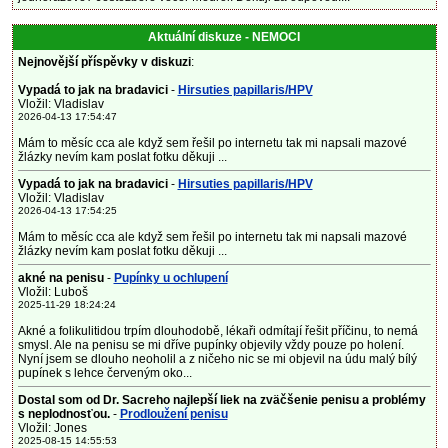
Aktuální diskuze - NEMOCI
Nejnovější příspěvky v diskuzi
:
Vypadá to jak na bradavici
-
Hirsuties papillaris/HPV
Vložil: Vladislav
2026-04-13 17:54:47
Mám to měsíc cca ale když sem řešil po internetu tak mi napsali mazové
žlázky nevím kam poslat fotku děkuji ...
Vypadá to jak na bradavici
-
Hirsuties papillaris/HPV
Vložil: Vladislav
2026-04-13 17:54:25
Mám to měsíc cca ale když sem řešil po internetu tak mi napsali mazové
žlázky nevím kam poslat fotku děkuji ...
akné na penisu
-
Pupínky u ochlupení
Vložil: Luboš
2025-11-29 18:24:24
Akné a folikulitidou trpím dlouhodobě, lékaři odmítají řešit příčinu, to nemá
smysl. Ale na penisu se mi dříve pupínky objevily vždy pouze po holení.
Nyní jsem se dlouho neoholil a z ničeho nic se mi objevil na údu malý bílý
pupínek s lehce červeným oko...
Dostal som od Dr. Sacreho najlepší liek na zväčšenie penisu a problémy
s neplodnosťou.
-
Prodloužení penisu
Vložil: Jones
2025-08-15 14:55:53