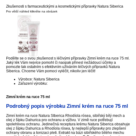
Zkušenosti s farmaceutickými a kosmetickými přípravky Natura Siberica
Pro větší náhled klikněte na obrázek
Podělte se o svou zkušenost s léčivými přípravky Zimní krém na ruce 75 ml.
Jaký lék Vám nejvíce pomohl či naopak přinesl nežádoucí účinky a
pomozte tak ostatním s efektivním užíváním léčivých přípravků Natura
Siberica. Chceme Vám pomoci vyléčit, nikoliv jen léčit!
Výrobce: Natura Siberica
Zařazení výrobku:
Zimní krém na ruce 75 ml
Podrobný popis výrobku Zimní krém na ruce 75 ml
Zimní krém na ruce Natura SIberica Rhodíola rósea, sibiřský bílý mech a
olej z šípku Dahurica pro ochranu a výživu. V zimě ruce potřebují
spolehlivou ochranu. Jedinečná receptura krému Natura Siberica obsahuje
olej z šípku Dahurica a Rhodíola rósea, ty nejlepší přípravky pro zlepšení
ochrany obranu a tonizaci pleti. Extrakt na bázi sibiřského bílého mechu