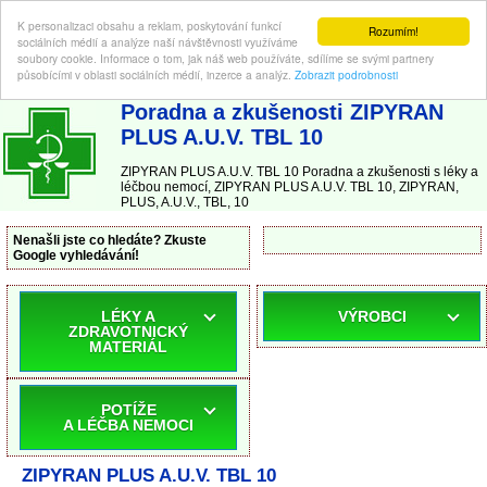
K personalizaci obsahu a reklam, poskytování funkcí
Rozumím!
sociálních médií a analýze naší návštěvnosti využíváme
soubory cookie. Informace o tom, jak náš web používáte, sdílíme se svými partnery
působícími v oblasti sociálních médií, inzerce a analýz.
Zobrazit podrobnosti
ABC-LEKARNA.cz
| Poradna a zkušenosti s léky a léčbou nemocí
Poradna a zkušenosti ZIPYRAN
PLUS A.U.V. TBL 10
ZIPYRAN PLUS A.U.V. TBL 10 Poradna a zkušenosti s léky a
léčbou nemocí, ZIPYRAN PLUS A.U.V. TBL 10, ZIPYRAN,
PLUS, A.U.V., TBL, 10
Nenašli jste co hledáte? Zkuste
Google vyhledávání!
LÉKY A
VÝROBCI
ZDRAVOTNICKÝ
MATERIÁL
POTÍŽE
A LÉČBA NEMOCI
ZIPYRAN PLUS A.U.V. TBL 10