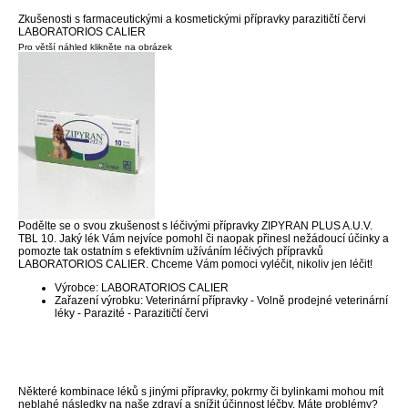
Zkušenosti s farmaceutickými a kosmetickými přípravky parazitičtí červi
LABORATORIOS CALIER
Pro větší náhled klikněte na obrázek
Podělte se o svou zkušenost s léčivými přípravky ZIPYRAN PLUS A.U.V.
TBL 10. Jaký lék Vám nejvíce pomohl či naopak přinesl nežádoucí účinky a
pomozte tak ostatním s efektivním užíváním léčivých přípravků
LABORATORIOS CALIER. Chceme Vám pomoci vyléčit, nikoliv jen léčit!
Výrobce: LABORATORIOS CALIER
Zařazení výrobku: Veterinární přípravky - Volně prodejné veterinární
léky - Parazité - Parazitičtí červi
Některé kombinace léků s jinými přípravky, pokrmy či bylinkami mohou mít
neblahé následky na naše zdraví a snížit účinnost léčby. Máte problémy?