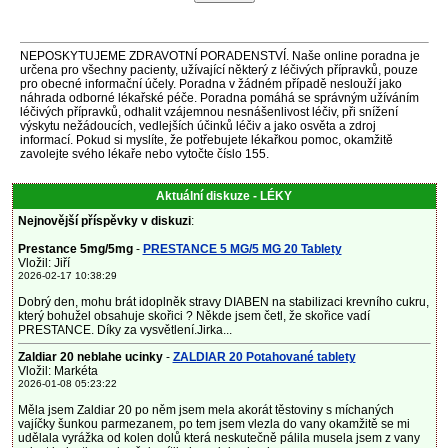
NEPOSKYTUJEME ZDRAVOTNÍ PORADENSTVÍ. Naše online poradna je
určena pro všechny pacienty, užívající některý z léčivých přípravků, pouze
pro obecné informační účely. Poradna v žádném případě neslouží jako
náhrada odborné lékařské péče. Poradna pomáhá se správným užíváním
léčivých přípravků, odhalit vzájemnou nesnášenlivost léčiv, při snížení
výskytu nežádoucích, vedlejších účinků léčiv a jako osvěta a zdroj
informací. Pokud si myslíte, že potřebujete lékařkou pomoc, okamžitě
zavolejte svého lékaře nebo vytočte číslo 155.
Aktuální diskuze - LÉKY
Nejnovější příspěvky v diskuzi
:
Prestance 5mg/5mg
-
PRESTANCE 5 MG/5 MG 20 Tablety
Vložil: Jiří
2026-02-17 10:38:29
Dobrý den, mohu brát idoplněk stravy DIABEN na stabilizaci krevního cukru,
který bohužel obsahuje skořici ? Někde jsem četl, že skořice vadí
PRESTANCE. Díky za vysvětlení.Jirka...
Zaldiar 20 neblahe ucinky
-
ZALDIAR 20 Potahované tablety
Vložil: Markéta
2026-01-08 05:23:22
Měla jsem Zaldiar 20 po něm jsem mela akorát těstoviny s míchaných
vajíčky šunkou parmezanem, po tem jsem vlezla do vany okamžitě se mi
udělala vyrážka od kolen dolů která neskutečně pálila musela jsem z vany