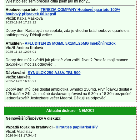
vylest bolesti sem brečela cítila jsem jak mi nohy...
Houbove quarteto
-
TEREZIA COMPANY Houbové quarteto 100%
houbový přípravek 60 kapslí
Vložil: Katka Mašková
2025-11-24 17:28:12
Dobrý den, Ráda bych se zeptala, zda je vhodné brát houbove quarteto s
antidepresivy. Děkuji velice ...
Afluditen
-
AFLUDITEN 25 MG/ML 5X1ML/25MG Injekční roztok
Vložil: Andrea Krulová
2025-11-12 12:05:01
Dobrý den můžu vědět jak přesně vám zničil život ? Protože mojí mamce
taky,děkuji moc za odpověď ...
Dávkování
-
SYNULOX 250 A.U.V. TBL 500
Vložil: Markéta
2025-11-02 16:45:21
Dobrý den, můj pes dostal antibiotika Synulox 250mg. První dávku dostal v
12h další v 24h. Je možné dávkování převést na 6:30h a 18:30h bezpečné
jednorázově? Jestezbere večer Medrol. Děkuji za odpověď....
Aktuální diskuze - NEMOCI
Nejnovější příspěvky v diskuzi
:
Vypadá to jak na bradavici
-
Hirsuties papillaris/HPV
Vložil: Vladislav
2026-04-13 17:54:47