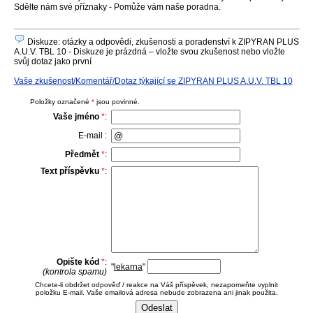
Sdělte nám své příznaky - Pomůže vám naše poradna.
Diskuze: otázky a odpovědi, zkušenosti a poradenství k ZIPYRAN PLUS
A.U.V. TBL 10 - Diskuze je prázdná – vložte svou zkušenost nebo vložte
svůj dotaz jako první
Vaše zkušenost/Komentář/Dotaz týkající se ZIPYRAN PLUS A.U.V. TBL 10
Položky označené
*
jsou povinné.
Vaše jméno
*
:
E-mail :
Předmět
*
:
Text příspěvku
*
:
Opište kód
*
:
"
lekarna
"
(kontrola spamu)
Chcete-li obdržet odpověď / reakce na Váš příspěvek, nezapomeňte vyplnit
položku E-mail. Vaše emailová adresa nebude zobrazena ani jinak použita.