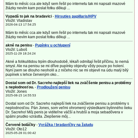
Mám to měsíc cca ale když sem řešil po internetu tak mi napsali mazové
žlázky nevím kam poslat fotku děkuji ...
Vypadá to jak na bradavici
-
Hirsuties papillaris/HPV
Vložil: Vladislav
2026-04-13 17:54:25
Mám to měsíc cca ale když sem řešil po internetu tak mi napsali mazové
žlázky nevím kam poslat fotku děkuji ...
akné na penisu
-
Pupínky u ochlupení
Vložil: Luboš
2025-11-29 18:24:24
Akné a folikulitidou trpím dlouhodobě, lékaři odmítají řešit příčinu, to nemá
smysl. Ale na penisu se mi dříve pupínky objevily vždy pouze po holení.
Nyní jsem se dlouho neoholil a z ničeho nic se mi objevil na údu malý bílý
pupínek s lehce červeným oko...
Dostal som od Dr. Sacreho najlepší liek na zväčšenie penisu a problémy
s neplodnosťou.
-
Prodloužení penisu
Vložil: Jones
2025-08-15 14:55:53
Dostal som od Dr. Sacreho najlepší liek na zväčšenie penisu a problémy s
neplodnosťou. Pán Jones, som veľmi ohromený výsledkami bylinného lieku
Dr. Sacreho! Môj penis je viditeľne väčší a hrubší a moja sebadôvera v
spálni prudko vzrástla. Zlepšenie môj...
Červené boláčky
-
Vyrážka / bradavičky na žaludu
Vložil: Oto12
2025-05-28 01:00:42