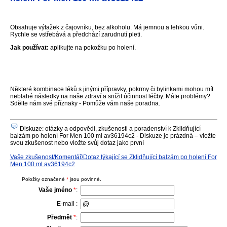
Obsahuje výtažek z čajovníku, bez alkoholu. Má jemnou a lehkou vůni.
Rychle se vstřebává a předchází zarudnutí pleti.
Jak používat:
aplikujte na pokožku po holení.
Některé kombinace léků s jinými přípravky, pokrmy či bylinkami mohou mít
neblahé následky na naše zdraví a snížit účinnost léčby. Máte problémy?
Sdělte nám své příznaky - Pomůže vám naše poradna.
Diskuze: otázky a odpovědi, zkušenosti a poradenství k Zklidňující
balzám po holení For Men 100 ml av36194c2 - Diskuze je prázdná – vložte
svou zkušenost nebo vložte svůj dotaz jako první
Vaše zkušenost/Komentář/Dotaz týkající se Zklidňující balzám po holení For
Men 100 ml av36194c2
Položky označené
*
jsou povinné.
Vaše jméno
*
:
E-mail :
Předmět
*
: