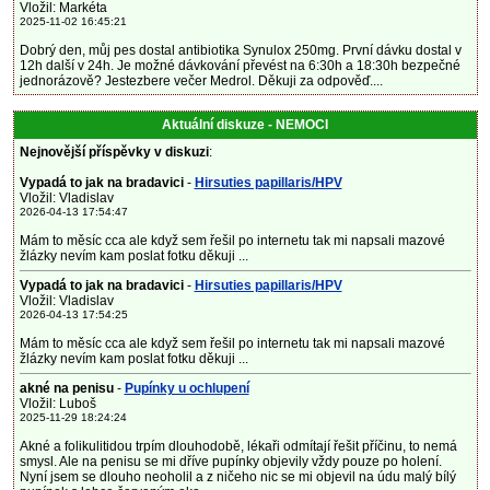
Vložil: Markéta
2025-11-02 16:45:21
Dobrý den, můj pes dostal antibiotika Synulox 250mg. První dávku dostal v
12h další v 24h. Je možné dávkování převést na 6:30h a 18:30h bezpečné
jednorázově? Jestezbere večer Medrol. Děkuji za odpověď....
Aktuální diskuze - NEMOCI
Nejnovější příspěvky v diskuzi
:
Vypadá to jak na bradavici
-
Hirsuties papillaris/HPV
Vložil: Vladislav
2026-04-13 17:54:47
Mám to měsíc cca ale když sem řešil po internetu tak mi napsali mazové
žlázky nevím kam poslat fotku děkuji ...
Vypadá to jak na bradavici
-
Hirsuties papillaris/HPV
Vložil: Vladislav
2026-04-13 17:54:25
Mám to měsíc cca ale když sem řešil po internetu tak mi napsali mazové
žlázky nevím kam poslat fotku děkuji ...
akné na penisu
-
Pupínky u ochlupení
Vložil: Luboš
2025-11-29 18:24:24
Akné a folikulitidou trpím dlouhodobě, lékaři odmítají řešit příčinu, to nemá
smysl. Ale na penisu se mi dříve pupínky objevily vždy pouze po holení.
Nyní jsem se dlouho neoholil a z ničeho nic se mi objevil na údu malý bílý