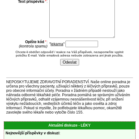
Text příspěvku
*
:
Opište kód
*
:
"
lekarna
"
(kontrola spamu)
Chcete-li obdržet odpověď / reakce na Váš příspěvek, nezapomeňte vyplnit
položku E-mail. Vaše emailová adresa nebude zobrazena ani jinak použita.
NEPOSKYTUJEME ZDRAVOTNÍ PORADENSTVÍ. Naše online poradna je
určena pro všechny pacienty, užívající některý z léčivých přípravků, pouze
pro obecné informační účely. Poradna v žádném případě neslouží jako
náhrada odborné lékařské péče. Poradna pomáhá se správným užíváním
léčivých přípravků, odhalit vzájemnou nesnášenlivost léčiv, při snížení
výskytu nežádoucích, vedlejších účinků léčiv a jako osvěta a zdroj
informací. Pokud si myslíte, že potřebujete lékařkou pomoc, okamžitě
zavolejte svého lékaře nebo vytočte číslo 155.
Aktuální diskuze - LÉKY
Nejnovější příspěvky v diskuzi
: