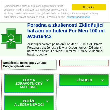
K personalizaci obsahu a reklam, poskytování funkcí
Rozumím!
sociálních médií a analýze naší návštěvnosti využíváme
soubory cookie. Informace o tom, jak náš web používáte, sdílíme se svými partnery
působícími v oblasti sociálních médií, inzerce a analýz.
Zobrazit podrobnosti
ABC-LEKARNA.cz
| Poradna a zkušenosti s léky a léčbou nemocí
Poradna a zkušenosti Zklidňující
balzám po holení For Men 100 ml
av36194c2
Zklidňující balzám po holení For Men 100 ml av36194c2
Poradna a zkušenosti s léky a léčbou nemocí, Zklidňující
balzám po holení For Men 100 ml av36194c2, Zklidňující,
balzám, po, ho
Nenašli jste co hledáte? Zkuste
Google vyhledávání!
LÉKY A
VÝROBCI
ZDRAVOTNICKÝ
MATERIÁL
POTÍŽE
A LÉČBA NEMOCI