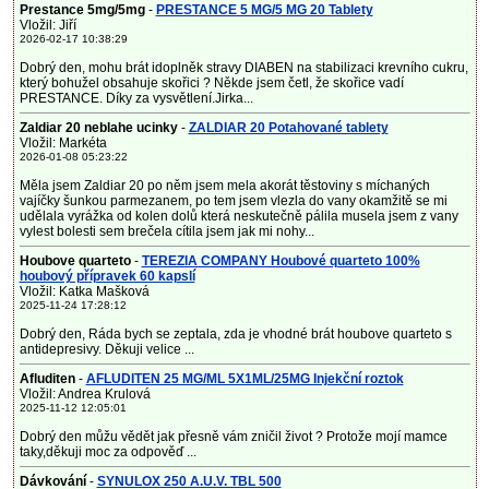
Prestance 5mg/5mg
-
PRESTANCE 5 MG/5 MG 20 Tablety
Vložil: Jiří
2026-02-17 10:38:29
Dobrý den, mohu brát idoplněk stravy DIABEN na stabilizaci krevního cukru,
který bohužel obsahuje skořici ? Někde jsem četl, že skořice vadí
PRESTANCE. Díky za vysvětlení.Jirka...
Zaldiar 20 neblahe ucinky
-
ZALDIAR 20 Potahované tablety
Vložil: Markéta
2026-01-08 05:23:22
Měla jsem Zaldiar 20 po něm jsem mela akorát těstoviny s míchaných
vajíčky šunkou parmezanem, po tem jsem vlezla do vany okamžitě se mi
udělala vyrážka od kolen dolů která neskutečně pálila musela jsem z vany
vylest bolesti sem brečela cítila jsem jak mi nohy...
Houbove quarteto
-
TEREZIA COMPANY Houbové quarteto 100%
houbový přípravek 60 kapslí
Vložil: Katka Mašková
2025-11-24 17:28:12
Dobrý den, Ráda bych se zeptala, zda je vhodné brát houbove quarteto s
antidepresivy. Děkuji velice ...
Afluditen
-
AFLUDITEN 25 MG/ML 5X1ML/25MG Injekční roztok
Vložil: Andrea Krulová
2025-11-12 12:05:01
Dobrý den můžu vědět jak přesně vám zničil život ? Protože mojí mamce
taky,děkuji moc za odpověď ...
Dávkování
-
SYNULOX 250 A.U.V. TBL 500