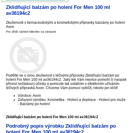
Zklidňující balzám po holení For Men 100 ml
av36194c2
Zkušenosti s farmaceutickými a kosmetickými přípravky balzámy po holení
Avon
Pro větší náhled klikněte na obrázek
Podělte se o svou zkušenost s léčivými přípravky Zklidňující balzám po
holení For Men 100 ml av36194c2. Jaký lék Vám nejvíce pomohl či naopak
přinesl nežádoucí účinky a pomozte tak ostatním s efektivním užíváním
léčivých přípravků Avon. Chceme Vám pomoci vyléčit, nikoliv jen léčit!
Výrobce: Avon
Zařazení výrobku: Kosmetika - Holení a depilace - Holení pro muže
- Balzámy po holení
Zklidňující balzám po holení For Men 100 ml av36194c2
Podrobný popis výrobku Zklidňující balzám po
holení For Men 100 ml av36194c2