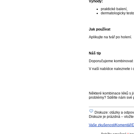
Výhody:
praktické balení,
dermatologicky test
Jak používat
Aplikujte na tvář po holení.
Náš tip
Doporučujeme kombinovat s 
V naší nabídce naleznete i 
Některé kombinace léků s ji
problémy? Sdělte nám své 
Diskuze: otázky a odpově
Diskuze je prázdná – vložte
Vaše zkušenost/Komentář/Dot
Položky označené
*
jso