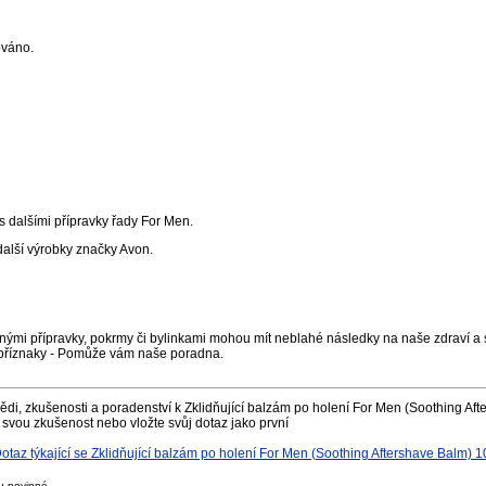
ováno.
dalšími přípravky řady For Men.
další výrobky značky Avon.
nými přípravky, pokrmy či bylinkami mohou mít neblahé následky na naše zdraví a s
příznaky - Pomůže vám naše poradna.
di, zkušenosti a poradenství k Zklidňující balzám po holení For Men (Soothing Aft
 svou zkušenost nebo vložte svůj dotaz jako první
az týkající se Zklidňující balzám po holení For Men (Soothing Aftershave Balm) 1
u povinné.