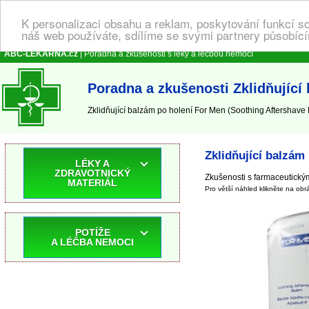
K personalizaci obsahu a reklam, poskytování funkcí s
náš web používáte, sdílíme se svými partnery působícím
ABC-LEKARNA.cz
| Poradna a zkušenosti s léky a léčbou nemocí
Poradna a zkušenosti Zklidňující
Zklidňující balzám po holení For Men (Soothing Aftershave
Zklidňující balzám
LÉKY A
ZDRAVOTNICKÝ
Zkušenosti s farmaceutickým
MATERIÁL
Pro větší náhled klikněte na obr
POTÍŽE
A LÉČBA NEMOCI