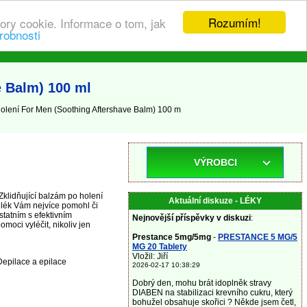
Rozumím!
ory cookie. Informace o tom, jak
robnosti
e Balm) 100 ml
 holení For Men (Soothing Aftershave Balm) 100 m
VÝROBCI
Zklidňující balzám po holení
Aktuální diskuze - LÉKY
 lék Vám nejvíce pomohl či
tatním s efektivním
Nejnovější příspěvky v diskuzi
:
oci vyléčit, nikoliv jen
Prestance 5mg/5mg
-
PRESTANCE 5 MG/5
MG 20 Tablety
Vložil: Jiří
Depilace a epilace
2026-02-17 10:38:29
Dobrý den, mohu brát idoplněk stravy
DIABEN na stabilizaci krevního cukru, který
bohužel obsahuje skořici ? Někde jsem četl,