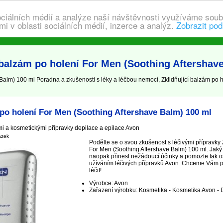
ociálních médií a analýze naší návštěvnosti využíváme soub
i v oblasti sociálních médií, inzerce a analýz.
Zobrazit pod
 balzám po holení For Men (Soothing Aftershav
 Balm) 100 ml Poradna a zkušenosti s léky a léčbou nemocí, Zklidňující balzám po
 po holení For Men (Soothing Aftershave Balm) 100 ml
i a kosmetickými přípravky depilace a epilace Avon
ázek
Podělte se o svou zkušenost s léčivými přípravky 
For Men (Soothing Aftershave Balm) 100 ml. Jaký
naopak přinesl nežádoucí účinky a pomozte tak os
užíváním léčivých přípravků Avon. Chceme Vám pom
léčit!
Výrobce: Avon
Zařazení výrobku: Kosmetika - Kosmetika Avon - 