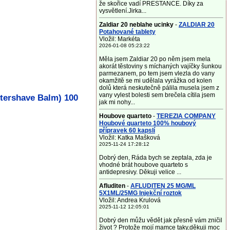
že skořice vadí PRESTANCE. Díky za
vysvětlení.Jirka...
Zaldiar 20 neblahe ucinky
-
ZALDIAR 20
Potahované tablety
Vložil: Markéta
2026-01-08 05:23:22
Měla jsem Zaldiar 20 po něm jsem mela
akorát těstoviny s míchaných vajíčky šunkou
parmezanem, po tem jsem vlezla do vany
okamžitě se mi udělala vyrážka od kolen
dolů která neskutečně pálila musela jsem z
vany vylest bolesti sem brečela cítila jsem
ftershave Balm) 100
jak mi nohy...
Houbove quarteto
-
TEREZIA COMPANY
Houbové quarteto 100% houbový
přípravek 60 kapslí
Vložil: Katka Mašková
2025-11-24 17:28:12
Dobrý den, Ráda bych se zeptala, zda je
vhodné brát houbove quarteto s
antidepresivy. Děkuji velice ...
Afluditen
-
AFLUDITEN 25 MG/ML
5X1ML/25MG Injekční roztok
Vložil: Andrea Krulová
2025-11-12 12:05:01
Dobrý den můžu vědět jak přesně vám zničil
život ? Protože mojí mamce taky,děkuji moc