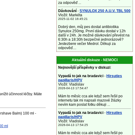
za odpověď ...
Dávkování
-
SYNULOX 250 A.U.V. TBL 500
Vložil: Markéta
2025-11-02 16:45:21
Dobrý den, můj pes dostal antibiotika
Synulox 250mg. První dávku dostal v 12h
další v 24h. Je možné dávkování převést na
6:30h a 18:30h bezpečné jednorázově?
Jestezbere večer Medrol. Děkuji za
odpověď....
Aktuální diskuze - NEMOCI
Nejnovější příspěvky v diskuzi
:
Vypadá to jak na bradavici
-
Hirsuties
papillaris/HPV
Vložil: Vladislav
2026-04-13 17:54:47
nížit účinnost léčby. Máte
Mám to měsíc cca ale když sem řešil po
internetu tak mi napsali mazové žlázky
nevím kam poslat fotku děkuji ...
Vypadá to jak na bradavici
-
Hirsuties
ershave Balm) 100 ml -
papillaris/HPV
Vložil: Vladislav
2026-04-13 17:54:25
00 ml
Mám to měsíc cca ale když sem řešil po