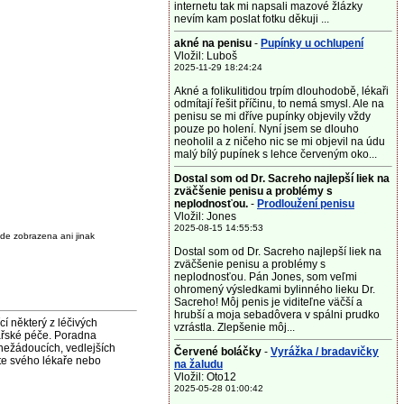
internetu tak mi napsali mazové žlázky
nevím kam poslat fotku děkuji ...
akné na penisu
-
Pupínky u ochlupení
Vložil: Luboš
2025-11-29 18:24:24
Akné a folikulitidou trpím dlouhodobě, lékaři
odmítají řešit příčinu, to nemá smysl. Ale na
penisu se mi dříve pupínky objevily vždy
pouze po holení. Nyní jsem se dlouho
neoholil a z ničeho nic se mi objevil na údu
malý bílý pupínek s lehce červeným oko...
Dostal som od Dr. Sacreho najlepší liek na
zväčšenie penisu a problémy s
neplodnosťou.
-
Prodloužení penisu
Vložil: Jones
2025-08-15 14:55:53
de zobrazena ani jinak
Dostal som od Dr. Sacreho najlepší liek na
zväčšenie penisu a problémy s
neplodnosťou. Pán Jones, som veľmi
ohromený výsledkami bylinného lieku Dr.
Sacreho! Môj penis je viditeľne väčší a
hrubší a moja sebadôvera v spálni prudko
některý z léčivých
vzrástla. Zlepšenie môj...
ařské péče. Poradna
nežádoucích, vedlejších
Červené boláčky
-
Vyrážka / bradavičky
jte svého lékaře nebo
na žaludu
Vložil: Oto12
2025-05-28 01:00:42