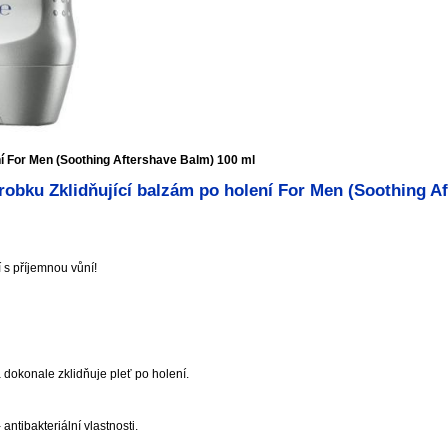
ní For Men (Soothing Aftershave Balm) 100 ml
obku Zklidňující balzám po holení For Men (Soothing A
 s příjemnou vůní!
a dokonale zklidňuje pleť po holení.
 antibakteriální vlastnosti.