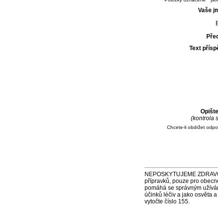
Vaše j
E
Pře
Text přís
Opišt
(kontrola
Chcete-li obdržet odp
NEPOSKYTUJEME ZDRAVOTNÍ P
přípravků, pouze pro obecn
pomáhá se správným užíváním
účinků léčiv a jako osvěta 
vytočte číslo 155.