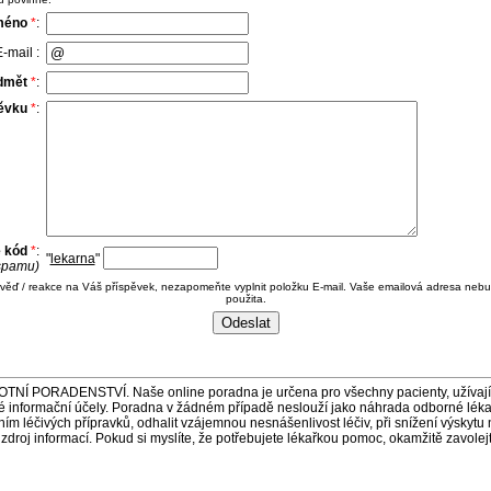
méno
*
:
-mail :
dmět
*
:
pěvku
*
:
e kód
*
:
"
lekarna
"
 spamu)
ověď / reakce na Váš příspěvek, nezapomeňte vyplnit položku E-mail. Vaše emailová adresa nebu
použita.
ORADENSTVÍ. Naše online poradna je určena pro všechny pacienty, užívající 
é informační účely. Poradna v žádném případě neslouží jako náhrada odborné lék
 léčivých přípravků, odhalit vzájemnou nesnášenlivost léčiv, při snížení výskytu 
a zdroj informací. Pokud si myslíte, že potřebujete lékařkou pomoc, okamžitě zavole