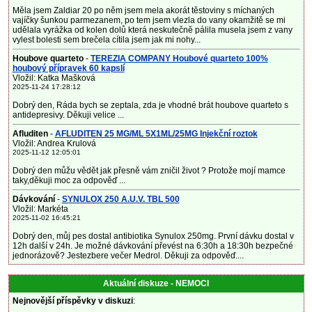
Měla jsem Zaldiar 20 po něm jsem mela akorát těstoviny s míchaných
vajíčky šunkou parmezanem, po tem jsem vlezla do vany okamžitě se mi
udělala vyrážka od kolen dolů která neskutečně pálila musela jsem z vany
vylest bolesti sem brečela cítila jsem jak mi nohy...
Houbove quarteto
-
TEREZIA COMPANY Houbové quarteto 100%
houbový přípravek 60 kapslí
Vložil: Katka Mašková
2025-11-24 17:28:12
Dobrý den, Ráda bych se zeptala, zda je vhodné brát houbove quarteto s
antidepresivy. Děkuji velice ...
Afluditen
-
AFLUDITEN 25 MG/ML 5X1ML/25MG Injekční roztok
Vložil: Andrea Krulová
2025-11-12 12:05:01
Dobrý den můžu vědět jak přesně vám zničil život ? Protože mojí mamce
taky,děkuji moc za odpověď ...
Dávkování
-
SYNULOX 250 A.U.V. TBL 500
Vložil: Markéta
2025-11-02 16:45:21
Dobrý den, můj pes dostal antibiotika Synulox 250mg. První dávku dostal v
12h další v 24h. Je možné dávkování převést na 6:30h a 18:30h bezpečné
jednorázově? Jestezbere večer Medrol. Děkuji za odpověď....
Aktuální diskuze - NEMOCI
Nejnovější příspěvky v diskuzi
: