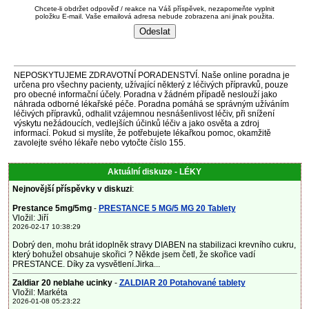
Chcete-li obdržet odpověď / reakce na Váš příspěvek, nezapomeňte vyplnit
položku E-mail. Vaše emailová adresa nebude zobrazena ani jinak použita.
NEPOSKYTUJEME ZDRAVOTNÍ PORADENSTVÍ. Naše online poradna je
určena pro všechny pacienty, užívající některý z léčivých přípravků, pouze
pro obecné informační účely. Poradna v žádném případě neslouží jako
náhrada odborné lékařské péče. Poradna pomáhá se správným užíváním
léčivých přípravků, odhalit vzájemnou nesnášenlivost léčiv, při snížení
výskytu nežádoucích, vedlejších účinků léčiv a jako osvěta a zdroj
informací. Pokud si myslíte, že potřebujete lékařkou pomoc, okamžitě
zavolejte svého lékaře nebo vytočte číslo 155.
Aktuální diskuze - LÉKY
Nejnovější příspěvky v diskuzi
:
Prestance 5mg/5mg
-
PRESTANCE 5 MG/5 MG 20 Tablety
Vložil: Jiří
2026-02-17 10:38:29
Dobrý den, mohu brát idoplněk stravy DIABEN na stabilizaci krevního cukru,
který bohužel obsahuje skořici ? Někde jsem četl, že skořice vadí
PRESTANCE. Díky za vysvětlení.Jirka...
Zaldiar 20 neblahe ucinky
-
ZALDIAR 20 Potahované tablety
Vložil: Markéta
2026-01-08 05:23:22