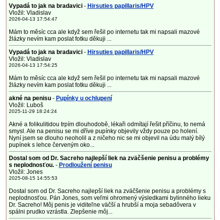
Vypadá to jak na bradavici
-
Hirsuties papillaris/HPV
Vložil: Vladislav
2026-04-13 17:54:47
Mám to měsíc cca ale když sem řešil po internetu tak mi napsali mazové
žlázky nevím kam poslat fotku děkuji ...
Vypadá to jak na bradavici
-
Hirsuties papillaris/HPV
Vložil: Vladislav
2026-04-13 17:54:25
Mám to měsíc cca ale když sem řešil po internetu tak mi napsali mazové
žlázky nevím kam poslat fotku děkuji ...
akné na penisu
-
Pupínky u ochlupení
Vložil: Luboš
2025-11-29 18:24:24
Akné a folikulitidou trpím dlouhodobě, lékaři odmítají řešit příčinu, to nemá
smysl. Ale na penisu se mi dříve pupínky objevily vždy pouze po holení.
Nyní jsem se dlouho neoholil a z ničeho nic se mi objevil na údu malý bílý
pupínek s lehce červeným oko...
Dostal som od Dr. Sacreho najlepší liek na zväčšenie penisu a problémy
s neplodnosťou.
-
Prodloužení penisu
Vložil: Jones
2025-08-15 14:55:53
Dostal som od Dr. Sacreho najlepší liek na zväčšenie penisu a problémy s
neplodnosťou. Pán Jones, som veľmi ohromený výsledkami bylinného lieku
Dr. Sacreho! Môj penis je viditeľne väčší a hrubší a moja sebadôvera v
spálni prudko vzrástla. Zlepšenie môj...