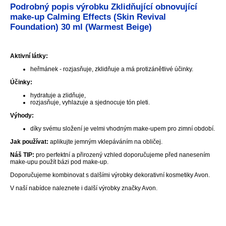
Podrobný popis výrobku Zklidňující obnovující
make-up Calming Effects (Skin Revival
Foundation) 30 ml (Warmest Beige)
Aktivní látky:
heřmánek - rozjasňuje, zklidňuje a má protizánětlivé účinky.
Účinky:
hydratuje a zlidňuje,
rozjasňuje, vyhlazuje a sjednocuje tón pleti.
Výhody:
díky svému složení je velmi vhodným make-upem pro zimní období.
Jak používat:
aplikujte jemným vklepáváním na obličej.
Náš TIP:
pro perfektní a přirozený vzhled doporučujeme před nanesením
make-upu použít bázi pod make-up.
Doporučujeme kombinovat s dalšími výrobky dekorativní kosmetiky Avon.
V naší nabídce naleznete i další výrobky značky Avon.