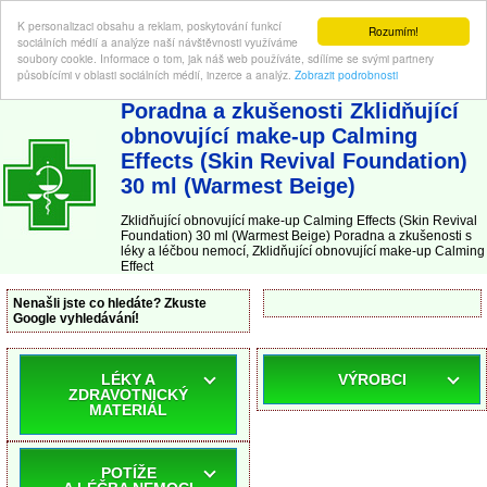
K personalizaci obsahu a reklam, poskytování funkcí
Rozumím!
sociálních médií a analýze naší návštěvnosti využíváme
soubory cookie. Informace o tom, jak náš web používáte, sdílíme se svými partnery
působícími v oblasti sociálních médií, inzerce a analýz.
Zobrazit podrobnosti
ABC-LEKARNA.cz
| Poradna a zkušenosti s léky a léčbou nemocí
Poradna a zkušenosti Zklidňující
obnovující make-up Calming
Effects (Skin Revival Foundation)
30 ml (Warmest Beige)
Zklidňující obnovující make-up Calming Effects (Skin Revival
Foundation) 30 ml (Warmest Beige) Poradna a zkušenosti s
léky a léčbou nemocí, Zklidňující obnovující make-up Calming
Effect
Nenašli jste co hledáte? Zkuste
Google vyhledávání!
LÉKY A
VÝROBCI
ZDRAVOTNICKÝ
MATERIÁL
POTÍŽE