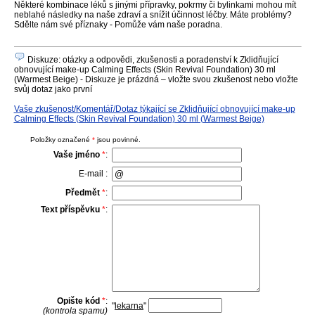
Některé kombinace léků s jinými přípravky, pokrmy či bylinkami mohou mít
neblahé následky na naše zdraví a snížit účinnost léčby. Máte problémy?
Sdělte nám své příznaky - Pomůže vám naše poradna.
Diskuze: otázky a odpovědi, zkušenosti a poradenství k Zklidňující
obnovující make-up Calming Effects (Skin Revival Foundation) 30 ml
(Warmest Beige) - Diskuze je prázdná – vložte svou zkušenost nebo vložte
svůj dotaz jako první
Vaše zkušenost/Komentář/Dotaz týkající se Zklidňující obnovující make-up
Calming Effects (Skin Revival Foundation) 30 ml (Warmest Beige)
Položky označené
*
jsou povinné.
Vaše jméno
*
:
E-mail :
Předmět
*
:
Text příspěvku
*
:
Opište kód
*
:
"
lekarna
"
(kontrola spamu)