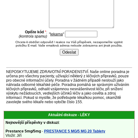
Opište kód
*
:
"
lekarna
"
(kontrola spamu)
Chcete-li obdržet odpověď / reakce na Váš příspěvek, nezapomeňte vyplnit
položku E-mail. Vaše emailová adresa nebude zobrazena ani jinak použita.
NEPOSKYTUJEME ZDRAVOTNÍ PORADENSTVÍ. Naše online poradna je
určena pro všechny pacienty, užívající některý z léčivých přípravků, pouze
pro obecné informační účely. Poradna v žádném případě neslouží jako
náhrada odborné lékařské péče. Poradna pomáhá se správným užíváním
léčivých přípravků, odhalit vzájemnou nesnášenlivost léčiv, při snížení
výskytu nežádoucích, vedlejších účinků léčiv a jako osvěta a zdroj
informací. Pokud si myslíte, že potřebujete lékařkou pomoc, okamžitě
zavolejte svého lékaře nebo vytočte číslo 155.
Aktuální diskuze - LÉKY
Nejnovější příspěvky v diskuzi
:
Prestance 5mg/5mg
-
PRESTANCE 5 MG/5 MG 20 Tablety
Vložil: Jiří