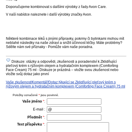
Doporučujeme kombinovat s dalšími výrobky z řady Avon Care.
V naší nabídce naleznete i další výrobky značky Avon.
Některé kombinace léků s jinými přípravky, pokrmy či bylinkami mohou mít
neblahé následky na naše zdraví a snížit účinnost léčby. Máte problémy?
Sdělte nám své příznaky - Pomůže vám naše poradna.
Diskuze: otázky a odpovědi, zkušenosti a poradenství k Zklidňující
pleťový krém s rýžovým olejem a hydratačním komplexem (Comforting
Face Cream) 75 ml - Diskuze je prázdná – vložte svou zkušenost nebo
vložte svůj dotaz jako první
Vaše zkušenost/Komentář/Dotaz týkající se Zklidňující pleťový krém s
rýžovým olejem a hydratačním komplexem (Comforting Face Cream) 75 ml
Položky označené
*
jsou povinné.
Vaše jméno
*
:
E-mail :
Předmět
*
:
Text příspěvku
*
: