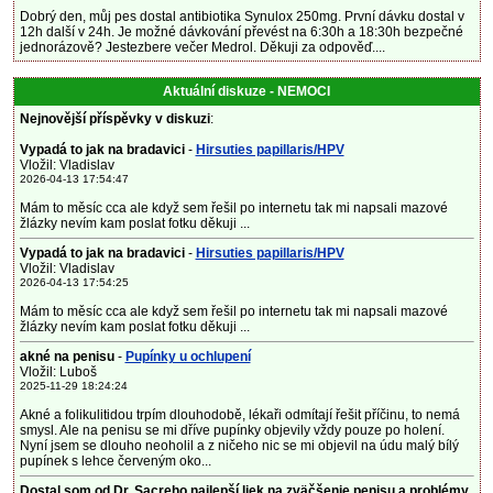
Dobrý den, můj pes dostal antibiotika Synulox 250mg. První dávku dostal v
12h další v 24h. Je možné dávkování převést na 6:30h a 18:30h bezpečné
jednorázově? Jestezbere večer Medrol. Děkuji za odpověď....
Aktuální diskuze - NEMOCI
Nejnovější příspěvky v diskuzi
:
Vypadá to jak na bradavici
-
Hirsuties papillaris/HPV
Vložil: Vladislav
2026-04-13 17:54:47
Mám to měsíc cca ale když sem řešil po internetu tak mi napsali mazové
žlázky nevím kam poslat fotku děkuji ...
Vypadá to jak na bradavici
-
Hirsuties papillaris/HPV
Vložil: Vladislav
2026-04-13 17:54:25
Mám to měsíc cca ale když sem řešil po internetu tak mi napsali mazové
žlázky nevím kam poslat fotku děkuji ...
akné na penisu
-
Pupínky u ochlupení
Vložil: Luboš
2025-11-29 18:24:24
Akné a folikulitidou trpím dlouhodobě, lékaři odmítají řešit příčinu, to nemá
smysl. Ale na penisu se mi dříve pupínky objevily vždy pouze po holení.
Nyní jsem se dlouho neoholil a z ničeho nic se mi objevil na údu malý bílý
pupínek s lehce červeným oko...
Dostal som od Dr. Sacreho najlepší liek na zväčšenie penisu a problémy