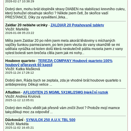
2026-02-17 10:38:29
Dobrý den, mohu brát idoplněk stravy DIABEN na stabilizaci krevního cukru,
který bohužel obsahuje skořici ? Někde jsem četl, že skořice vadí
PRESTANCE. Díky za vysvětlení.Jirka...
Zaldiar 20 neblahe ucinky
-
ZALDIAR 20 Potahované tablety
Vložil: Markéta
2026-01-08 05:23:22
Měla jsem Zaldiar 20 po něm jsem mela akorát těstoviny s míchaných
vajíčky šunkou parmezanem, po tem jsem vlezla do vany okamžitě se mi
udělala vyrážka od kolen dolů která neskutečně pálila musela jsem z vany
vylest bolesti sem brečela cítila jsem jak mi nohy...
Houbove quarteto
-
TEREZIA COMPANY Houbové quarteto 100%
houbový přípravek 60 kapslí
Vložil: Katka Mašková
2025-11-24 17:28:12
Dobrý den, Ráda bych se zeptala, zda je vhodné brát houbove quarteto s
antidepresivy. Děkuji velice ...
Afluditen
-
AFLUDITEN 25 MG/ML 5X1ML/25MG Injekční roztok
Vložil: Andrea Krulová
2025-11-12 12:05:01
Dobrý den můžu vědět jak přesně vám zničil život ? Protože mojí mamce
taky,děkuji moc za odpověď ...
Dávkování
-
SYNULOX 250 A.U.V. TBL 500
Vložil: Markéta
2025-11-02 16:45:21