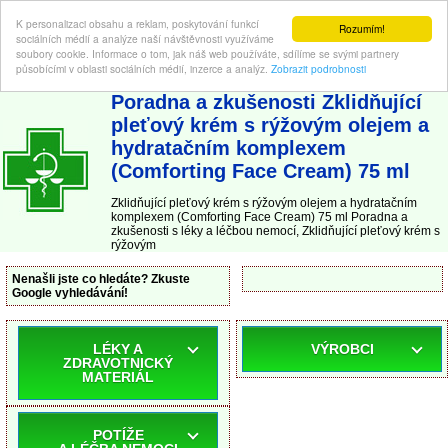
K personalizaci obsahu a reklam, poskytování funkcí
Rozumím!
sociálních médií a analýze naší návštěvnosti využíváme
soubory cookie. Informace o tom, jak náš web používáte, sdílíme se svými partnery
působícími v oblasti sociálních médií, inzerce a analýz.
Zobrazit podrobnosti
ABC-LEKARNA.cz
| Poradna a zkušenosti s léky a léčbou nemocí
Poradna a zkušenosti Zklidňující
pleťový krém s rýžovým olejem a
hydratačním komplexem
(Comforting Face Cream) 75 ml
Zklidňující pleťový krém s rýžovým olejem a hydratačním
komplexem (Comforting Face Cream) 75 ml Poradna a
zkušenosti s léky a léčbou nemocí, Zklidňující pleťový krém s
rýžovým
Nenašli jste co hledáte? Zkuste
Google vyhledávání!
LÉKY A
VÝROBCI
ZDRAVOTNICKÝ
MATERIÁL
POTÍŽE