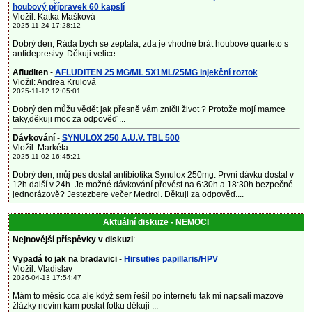
houbový přípravek 60 kapslí
Vložil: Katka Mašková
2025-11-24 17:28:12
Dobrý den, Ráda bych se zeptala, zda je vhodné brát houbove quarteto s
antidepresivy. Děkuji velice ...
Afluditen
-
AFLUDITEN 25 MG/ML 5X1ML/25MG Injekční roztok
Vložil: Andrea Krulová
2025-11-12 12:05:01
Dobrý den můžu vědět jak přesně vám zničil život ? Protože mojí mamce
taky,děkuji moc za odpověď ...
Dávkování
-
SYNULOX 250 A.U.V. TBL 500
Vložil: Markéta
2025-11-02 16:45:21
Dobrý den, můj pes dostal antibiotika Synulox 250mg. První dávku dostal v
12h další v 24h. Je možné dávkování převést na 6:30h a 18:30h bezpečné
jednorázově? Jestezbere večer Medrol. Děkuji za odpověď....
Aktuální diskuze - NEMOCI
Nejnovější příspěvky v diskuzi
:
Vypadá to jak na bradavici
-
Hirsuties papillaris/HPV
Vložil: Vladislav
2026-04-13 17:54:47
Mám to měsíc cca ale když sem řešil po internetu tak mi napsali mazové
žlázky nevím kam poslat fotku děkuji ...