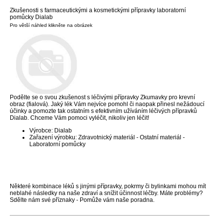
Zkušenosti s farmaceutickými a kosmetickými přípravky laboratorní
pomůcky Dialab
Pro větší náhled klikněte na obrázek
Podělte se o svou zkušenost s léčivými přípravky Zkumavky pro krevní
obraz (fialová). Jaký lék Vám nejvíce pomohl či naopak přinesl nežádoucí
účinky a pomozte tak ostatním s efektivním užíváním léčivých přípravků
Dialab. Chceme Vám pomoci vyléčit, nikoliv jen léčit!
Výrobce: Dialab
Zařazení výrobku: Zdravotnický materiál - Ostatní materiál -
Laboratorní pomůcky
Některé kombinace léků s jinými přípravky, pokrmy či bylinkami mohou mít
neblahé následky na naše zdraví a snížit účinnost léčby. Máte problémy?
Sdělte nám své příznaky - Pomůže vám naše poradna.