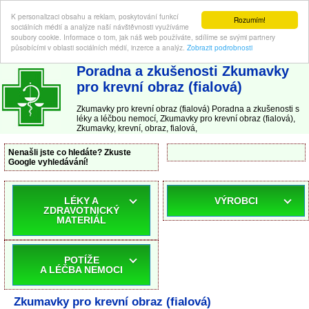
K personalizaci obsahu a reklam, poskytování funkcí
Rozumím!
sociálních médií a analýze naší návštěvnosti využíváme
soubory cookie. Informace o tom, jak náš web používáte, sdílíme se svými partnery
působícími v oblasti sociálních médií, inzerce a analýz.
Zobrazit podrobnosti
ABC-LEKARNA.cz
| Poradna a zkušenosti s léky a léčbou nemocí
Poradna a zkušenosti Zkumavky
pro krevní obraz (fialová)
Zkumavky pro krevní obraz (fialová) Poradna a zkušenosti s
léky a léčbou nemocí, Zkumavky pro krevní obraz (fialová),
Zkumavky, krevní, obraz, fialová,
Nenašli jste co hledáte? Zkuste
Google vyhledávání!
LÉKY A
VÝROBCI
ZDRAVOTNICKÝ
MATERIÁL
POTÍŽE
A LÉČBA NEMOCI
Zkumavky pro krevní obraz (fialová)