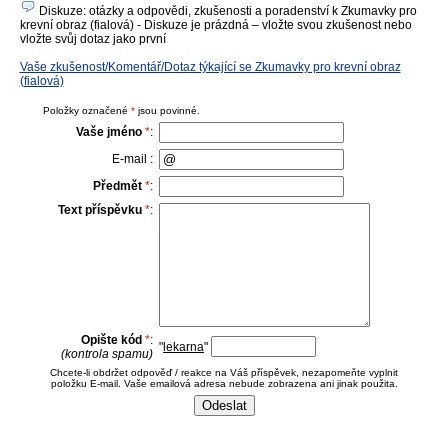
Diskuze: otázky a odpovědi, zkušenosti a poradenství k Zkumavky pro
krevní obraz (fialová) - Diskuze je prázdná – vložte svou zkušenost nebo
vložte svůj dotaz jako první
Vaše zkušenost/Komentář/Dotaz týkající se Zkumavky pro krevní obraz
(fialová)
Položky označené
*
jsou povinné.
Vaše jméno
*
:
E-mail :
Předmět
*
:
Text příspěvku
*
:
Opište kód
*
:
"
lekarna
"
(kontrola spamu)
Chcete-li obdržet odpověď / reakce na Váš příspěvek, nezapomeňte vyplnit
položku E-mail. Vaše emailová adresa nebude zobrazena ani jinak použita.