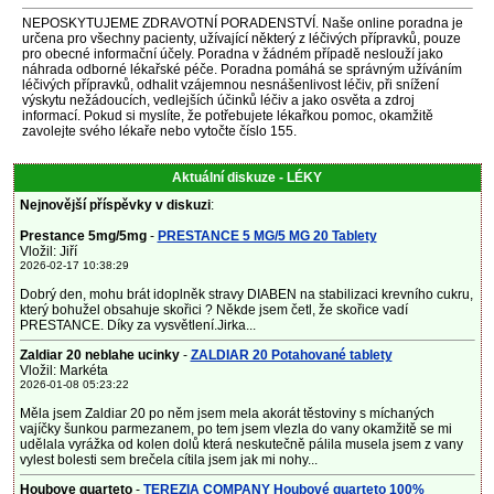
NEPOSKYTUJEME ZDRAVOTNÍ PORADENSTVÍ. Naše online poradna je
určena pro všechny pacienty, užívající některý z léčivých přípravků, pouze
pro obecné informační účely. Poradna v žádném případě neslouží jako
náhrada odborné lékařské péče. Poradna pomáhá se správným užíváním
léčivých přípravků, odhalit vzájemnou nesnášenlivost léčiv, při snížení
výskytu nežádoucích, vedlejších účinků léčiv a jako osvěta a zdroj
informací. Pokud si myslíte, že potřebujete lékařkou pomoc, okamžitě
zavolejte svého lékaře nebo vytočte číslo 155.
Aktuální diskuze - LÉKY
Nejnovější příspěvky v diskuzi
:
Prestance 5mg/5mg
-
PRESTANCE 5 MG/5 MG 20 Tablety
Vložil: Jiří
2026-02-17 10:38:29
Dobrý den, mohu brát idoplněk stravy DIABEN na stabilizaci krevního cukru,
který bohužel obsahuje skořici ? Někde jsem četl, že skořice vadí
PRESTANCE. Díky za vysvětlení.Jirka...
Zaldiar 20 neblahe ucinky
-
ZALDIAR 20 Potahované tablety
Vložil: Markéta
2026-01-08 05:23:22
Měla jsem Zaldiar 20 po něm jsem mela akorát těstoviny s míchaných
vajíčky šunkou parmezanem, po tem jsem vlezla do vany okamžitě se mi
udělala vyrážka od kolen dolů která neskutečně pálila musela jsem z vany
vylest bolesti sem brečela cítila jsem jak mi nohy...
Houbove quarteto
-
TEREZIA COMPANY Houbové quarteto 100%