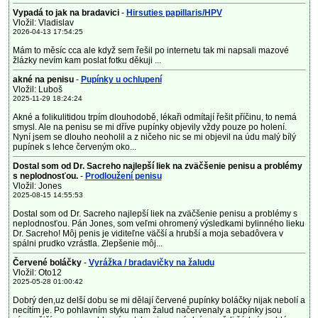
Vypadá to jak na bradavici
-
Hirsuties papillaris/HPV
Vložil: Vladislav
2026-04-13 17:54:25
Mám to měsíc cca ale když sem řešil po internetu tak mi napsali mazové
žlázky nevím kam poslat fotku děkuji ...
akné na penisu
-
Pupínky u ochlupení
Vložil: Luboš
2025-11-29 18:24:24
Akné a folikulitidou trpím dlouhodobě, lékaři odmítají řešit příčinu, to nemá
smysl. Ale na penisu se mi dříve pupínky objevily vždy pouze po holení.
Nyní jsem se dlouho neoholil a z ničeho nic se mi objevil na údu malý bílý
pupínek s lehce červeným oko...
Dostal som od Dr. Sacreho najlepší liek na zväčšenie penisu a problémy
s neplodnosťou.
-
Prodloužení penisu
Vložil: Jones
2025-08-15 14:55:53
Dostal som od Dr. Sacreho najlepší liek na zväčšenie penisu a problémy s
neplodnosťou. Pán Jones, som veľmi ohromený výsledkami bylinného lieku
Dr. Sacreho! Môj penis je viditeľne väčší a hrubší a moja sebadôvera v
spálni prudko vzrástla. Zlepšenie môj...
Červené boláčky
-
Vyrážka / bradavičky na žaludu
Vložil: Oto12
2025-05-28 01:00:42
Dobrý den,uz delší dobu se mi dělají červené pupínky boláčky nijak nebolí a
necítím je. Po pohlavním styku mam žalud načervenaly a pupínky jsou