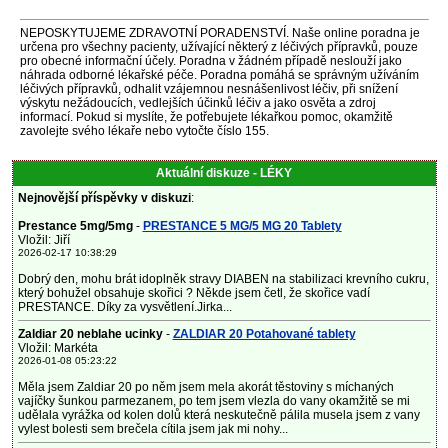
NEPOSKYTUJEME ZDRAVOTNÍ PORADENSTVÍ. Naše online poradna je
určena pro všechny pacienty, užívající některý z léčivých přípravků, pouze
pro obecné informační účely. Poradna v žádném případě neslouží jako
náhrada odborné lékařské péče. Poradna pomáhá se správným užíváním
léčivých přípravků, odhalit vzájemnou nesnášenlivost léčiv, při snížení
výskytu nežádoucích, vedlejších účinků léčiv a jako osvěta a zdroj
informací. Pokud si myslíte, že potřebujete lékařkou pomoc, okamžitě
zavolejte svého lékaře nebo vytočte číslo 155.
Aktuální diskuze - LÉKY
Nejnovější příspěvky v diskuzi
:
Prestance 5mg/5mg
-
PRESTANCE 5 MG/5 MG 20 Tablety
Vložil: Jiří
2026-02-17 10:38:29
Dobrý den, mohu brát idoplněk stravy DIABEN na stabilizaci krevního cukru,
který bohužel obsahuje skořici ? Někde jsem četl, že skořice vadí
PRESTANCE. Díky za vysvětlení.Jirka...
Zaldiar 20 neblahe ucinky
-
ZALDIAR 20 Potahované tablety
Vložil: Markéta
2026-01-08 05:23:22
Měla jsem Zaldiar 20 po něm jsem mela akorát těstoviny s míchaných
vajíčky šunkou parmezanem, po tem jsem vlezla do vany okamžitě se mi
udělala vyrážka od kolen dolů která neskutečně pálila musela jsem z vany
vylest bolesti sem brečela cítila jsem jak mi nohy...