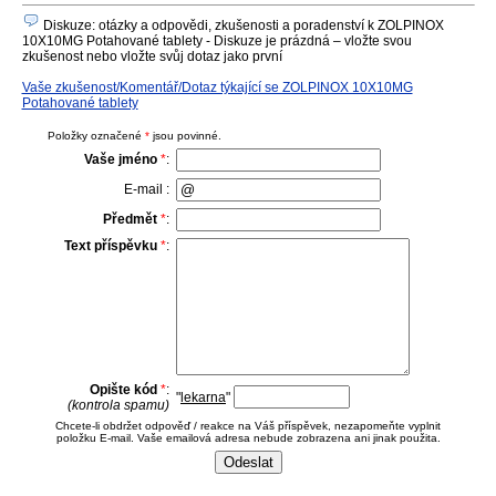
Diskuze: otázky a odpovědi, zkušenosti a poradenství k ZOLPINOX
10X10MG Potahované tablety - Diskuze je prázdná – vložte svou
zkušenost nebo vložte svůj dotaz jako první
Vaše zkušenost/Komentář/Dotaz týkající se ZOLPINOX 10X10MG
Potahované tablety
Položky označené
*
jsou povinné.
Vaše jméno
*
:
E-mail :
Předmět
*
:
Text příspěvku
*
:
Opište kód
*
:
"
lekarna
"
(kontrola spamu)
Chcete-li obdržet odpověď / reakce na Váš příspěvek, nezapomeňte vyplnit
položku E-mail. Vaše emailová adresa nebude zobrazena ani jinak použita.