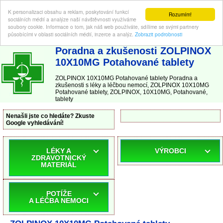
K personalizaci obsahu a reklam, poskytování funkcí
Rozumím!
sociálních médií a analýze naší návštěvnosti využíváme
soubory cookie. Informace o tom, jak náš web používáte, sdílíme se svými partnery
působícími v oblasti sociálních médií, inzerce a analýz.
Zobrazit podrobnosti
ABC-LEKARNA.cz
| Poradna a zkušenosti s léky a léčbou nemocí
Poradna a zkušenosti ZOLPINOX
10X10MG Potahované tablety
ZOLPINOX 10X10MG Potahované tablety Poradna a
zkušenosti s léky a léčbou nemocí, ZOLPINOX 10X10MG
Potahované tablety, ZOLPINOX, 10X10MG, Potahované,
tablety
Nenašli jste co hledáte? Zkuste
Google vyhledávání!
LÉKY A
VÝROBCI
ZDRAVOTNICKÝ
MATERIÁL
POTÍŽE
A LÉČBA NEMOCI