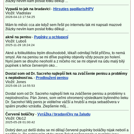
žlázky nevím kam poslat fotku děkuji ...
Vypadá to jak na bradavici
-
Hirsuties papillaris/HPV
Vložil: Vladislav
2026-04-13 17:54:25
Mám to měsíc cca ale když sem řešil po internetu tak mi napsali mazové
žlázky nevím kam poslat fotku děkuji ...
akné na penisu
-
Pupínky u ochlupení
Vložil: Luboš
2025-11-29 18:24:24
Akné a folikulitidou trpím dlouhodobě, lékaři odmítají řešit příčinu, to nemá
smysl. Ale na penisu se mi dříve pupínky objevily vždy pouze po holení.
Nyní jsem se dlouho neoholil a z ničeho nic se mi objevil na údu malý bílý
pupínek s lehce červeným oko...
Dostal som od Dr. Sacreho najlepší liek na zväčšenie penisu a problémy
s neplodnosťou.
-
Prodloužení penisu
Vložil: Jones
2025-08-15 14:55:53
Dostal som od Dr. Sacreho najlepší liek na zväčšenie penisu a problémy s
neplodnosťou. Pán Jones, som veľmi ohromený výsledkami bylinného lieku
Dr. Sacreho! Môj penis je viditeľne väčší a hrubší a moja sebadôvera v
spálni prudko vzrástla. Zlepšenie môj...
Červené boláčky
-
Vyrážka / bradavičky na žaludu
Vložil: Oto12
2025-05-28 01:00:42
Dobrý den,uz delší dobu se mi dělají červené pupínky boláčky nijak nebolí a