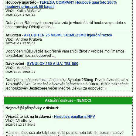
Houbove quarteto
-
TEREZIA COMPANY Houbové quarteto 100%
houbový přípravek 60 kapslí
Vložil: Katka Mašková
2025-11-24 17:28:12
Dobrý den, Ráda bych se zeptala, zda je vhodné brát houbove quarteto s
antidepresivy. Děkuji velice ...
Afluditen
-
AFLUDITEN 25 MG/ML 5X1ML/25MG Injekční roztok
Vložil: Andrea Krulová
2025-11-12 12:05:01
Dobrý den můžu vědět jak přesně vám zničil život ? Protože mojí mamce
taky,děkuji moc za odpověď ...
Dávkování
-
SYNULOX 250 A.U.V. TBL 500
Vložil: Markéta
2025-11-02 16:45:21
Dobrý den, můj pes dostal antibiotika Synulox 250mg. První dávku dostal v
12h další v 24h. Je možné dávkování převést na 6:30h a 18:30h bezpečné
jednorázově? Jestezbere večer Medrol. Děkuji za odpověď....
Aktuální diskuze - NEMOCI
Nejnovější příspěvky v diskuzi
:
Vypadá to jak na bradavici
-
Hirsuties papillaris/HPV
Vložil: Vladislav
2026-04-13 17:54:47
Mám to měsíc cca ale když sem řešil po internetu tak mi napsali mazové