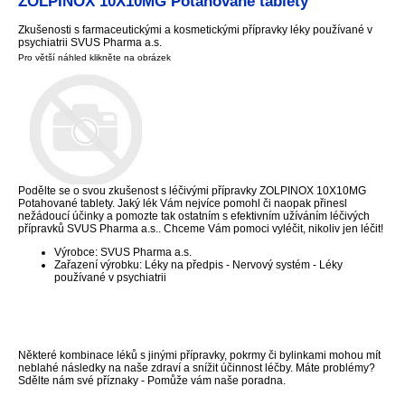
ZOLPINOX 10X10MG Potahované tablety
Zkušenosti s farmaceutickými a kosmetickými přípravky léky používané v
psychiatrii SVUS Pharma a.s.
Pro větší náhled klikněte na obrázek
Podělte se o svou zkušenost s léčivými přípravky ZOLPINOX 10X10MG
Potahované tablety. Jaký lék Vám nejvíce pomohl či naopak přinesl
nežádoucí účinky a pomozte tak ostatním s efektivním užíváním léčivých
přípravků SVUS Pharma a.s.. Chceme Vám pomoci vyléčit, nikoliv jen léčit!
Výrobce: SVUS Pharma a.s.
Zařazení výrobku: Léky na předpis - Nervový systém - Léky
používané v psychiatrii
Některé kombinace léků s jinými přípravky, pokrmy či bylinkami mohou mít
neblahé následky na naše zdraví a snížit účinnost léčby. Máte problémy?
Sdělte nám své příznaky - Pomůže vám naše poradna.