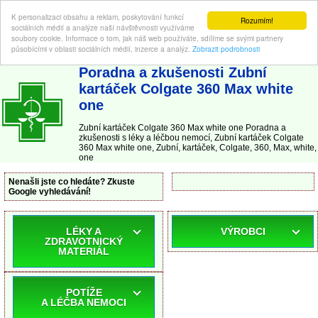
K personalizaci obsahu a reklam, poskytování funkcí
Rozumím!
sociálních médií a analýze naší návštěvnosti využíváme
soubory cookie. Informace o tom, jak náš web používáte, sdílíme se svými partnery
působícími v oblasti sociálních médií, inzerce a analýz.
Zobrazit podrobnosti
ABC-LEKARNA.cz
| Poradna a zkušenosti s léky a léčbou nemocí
Poradna a zkušenosti Zubní
kartáček Colgate 360 Max white
one
Zubní kartáček Colgate 360 Max white one Poradna a
zkušenosti s léky a léčbou nemocí, Zubní kartáček Colgate
360 Max white one, Zubní, kartáček, Colgate, 360, Max, white,
one
Nenašli jste co hledáte? Zkuste
Google vyhledávání!
LÉKY A
VÝROBCI
ZDRAVOTNICKÝ
MATERIÁL
POTÍŽE
A LÉČBA NEMOCI