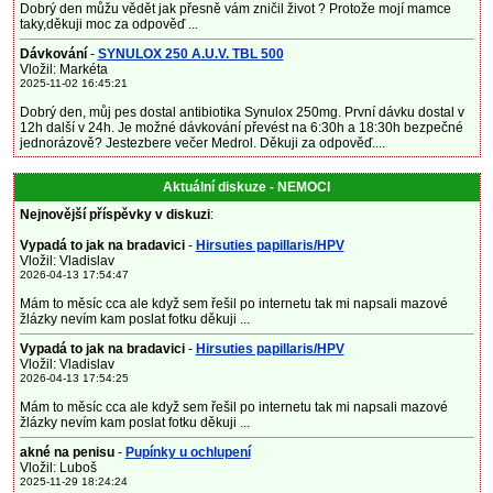
Dobrý den můžu vědět jak přesně vám zničil život ? Protože mojí mamce
taky,děkuji moc za odpověď ...
Dávkování
-
SYNULOX 250 A.U.V. TBL 500
Vložil: Markéta
2025-11-02 16:45:21
Dobrý den, můj pes dostal antibiotika Synulox 250mg. První dávku dostal v
12h další v 24h. Je možné dávkování převést na 6:30h a 18:30h bezpečné
jednorázově? Jestezbere večer Medrol. Děkuji za odpověď....
Aktuální diskuze - NEMOCI
Nejnovější příspěvky v diskuzi
:
Vypadá to jak na bradavici
-
Hirsuties papillaris/HPV
Vložil: Vladislav
2026-04-13 17:54:47
Mám to měsíc cca ale když sem řešil po internetu tak mi napsali mazové
žlázky nevím kam poslat fotku děkuji ...
Vypadá to jak na bradavici
-
Hirsuties papillaris/HPV
Vložil: Vladislav
2026-04-13 17:54:25
Mám to měsíc cca ale když sem řešil po internetu tak mi napsali mazové
žlázky nevím kam poslat fotku děkuji ...
akné na penisu
-
Pupínky u ochlupení
Vložil: Luboš
2025-11-29 18:24:24