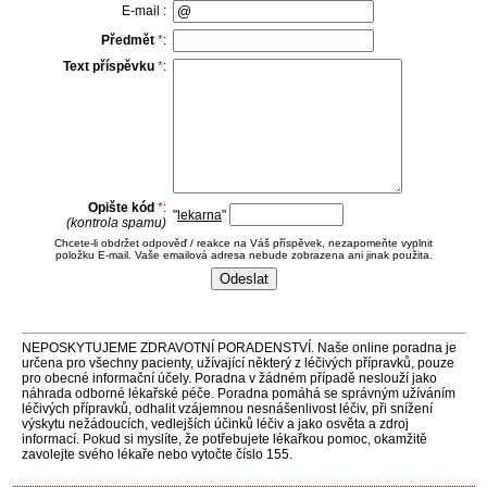
E-mail :
Předmět
*
:
Text příspěvku
*
:
Opište kód
*
:
"
lekarna
"
(kontrola spamu)
Chcete-li obdržet odpověď / reakce na Váš příspěvek, nezapomeňte vyplnit
položku E-mail. Vaše emailová adresa nebude zobrazena ani jinak použita.
NEPOSKYTUJEME ZDRAVOTNÍ PORADENSTVÍ. Naše online poradna je
určena pro všechny pacienty, užívající některý z léčivých přípravků, pouze
pro obecné informační účely. Poradna v žádném případě neslouží jako
náhrada odborné lékařské péče. Poradna pomáhá se správným užíváním
léčivých přípravků, odhalit vzájemnou nesnášenlivost léčiv, při snížení
výskytu nežádoucích, vedlejších účinků léčiv a jako osvěta a zdroj
informací. Pokud si myslíte, že potřebujete lékařkou pomoc, okamžitě
zavolejte svého lékaře nebo vytočte číslo 155.