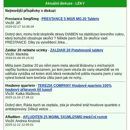
Aktuální diskuze - LÉKY
Nejnovější příspěvky v diskuzi
:
Prestance 5mg/5mg
-
PRESTANCE 5 MG/5 MG 20 Tablety
Vložil: Jiří
2026-02-17 10:38:29
Dobrý den, mohu brát idoplněk stravy DIABEN na stabilizaci krevního cukru,
který bohužel obsahuje skořici ? Někde jsem četl, že skořice vadí
PRESTANCE. Díky za vysvětlení.Jirka...
Zaldiar 20 neblahe ucinky
-
ZALDIAR 20 Potahované tablety
Vložil: Markéta
2026-01-08 05:23:22
Měla jsem Zaldiar 20 po něm jsem mela akorát těstoviny s míchaných
vajíčky šunkou parmezanem, po tem jsem vlezla do vany okamžitě se mi
udělala vyrážka od kolen dolů která neskutečně pálila musela jsem z vany
vylest bolesti sem brečela cítila jsem jak mi nohy...
Houbove quarteto
-
TEREZIA COMPANY Houbové quarteto 100%
houbový přípravek 60 kapslí
Vložil: Katka Mašková
2025-11-24 17:28:12
Dobrý den, Ráda bych se zeptala, zda je vhodné brát houbove quarteto s
antidepresivy. Děkuji velice ...
Afluditen
-
AFLUDITEN 25 MG/ML 5X1ML/25MG Injekční roztok
Vložil: Andrea Krulová
2025-11-12 12:05:01