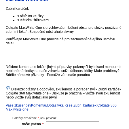
Zubní kartáček
s bělícími kalíšky
s leštícími štětinkami.
Colgate MaxWhite One s urychlovačem bělení obsahuje složky používané
zubními lékaři. Bezpečně odstraňuje skvrny.
Používejte MaxWhite One pravidelně pro zachování bělejšího úsměvu
déle!
Některé kombinace léků s jinými přípravky, pokrmy či bylinkami mohou mít
neblahé následky na naše zdraví a snížit účinnost léčby. Máte problémy?
Sdělte nám své příznaky - Pomůže vám naše poradna.
Diskuze: otázky a odpovědi, zkušenosti a poradenství k Zubní kartáček
Colgate 360 Max white one - Diskuze je prázdná – vložte svou zkušenost
nebo vložte svůj dotaz jako první
Vaše zkušenost/Komentář/Dotaz týkající se Zubní kartáček Colgate 360
Max white one
Položky označené
*
jsou povinné.
Vaše jméno
*
: