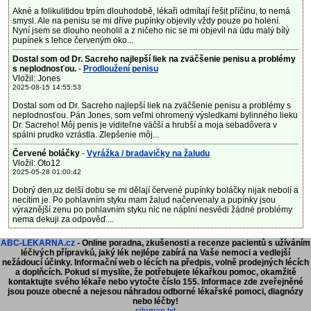
Akné a folikulitidou trpím dlouhodobě, lékaři odmítají řešit příčinu, to nemá
smysl. Ale na penisu se mi dříve pupínky objevily vždy pouze po holení.
Nyní jsem se dlouho neoholil a z ničeho nic se mi objevil na údu malý bílý
pupínek s lehce červeným oko...
Dostal som od Dr. Sacreho najlepší liek na zväčšenie penisu a problémy
s neplodnosťou.
-
Prodloužení penisu
Vložil: Jones
2025-08-15 14:55:53
Dostal som od Dr. Sacreho najlepší liek na zväčšenie penisu a problémy s
neplodnosťou. Pán Jones, som veľmi ohromený výsledkami bylinného lieku
Dr. Sacreho! Môj penis je viditeľne väčší a hrubší a moja sebadôvera v
spálni prudko vzrástla. Zlepšenie môj...
Červené boláčky
-
Vyrážka / bradavičky na žaludu
Vložil: Oto12
2025-05-28 01:00:42
Dobrý den,uz delší dobu se mi dělají červené pupínky boláčky nijak nebolí a
necítím je. Po pohlavním styku mam žalud načervenaly a pupínky jsou
výraznější zenu po pohlavním styku nic ne náplní nesvědi žádné problémy
nema dekuji za odpověď ...
ABC-LEKARNA.cz
- Online poradna, zkušenosti a recenze pacientů s užíváním
léčivých přípravků, jaký lék nejlépe zabírá na Vaše nemoci a vedlejší
nežádoucí účinky. Informační web o lécích na předpis, volně prodejných lécích
a doplňcích.
Pokud si myslíte, že potřebujete lékařkou pomoc, okamžitě
kontaktujte svého lékaře nebo vytočte číslo 155. Informace zde zveřejněné
jsou pouze obecné a nejesou náhradou odborné lékařské pomoci, diagnózy
nebo léčby!