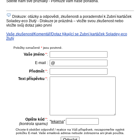
Sdělte nám své příznaky - Pomůže vám naše poradna.
Diskuze: otázky a odpovědi, zkušenosti a poradenství k Zubní kartáček
Soladey-eco žlutý - Diskuze je prázdná – vložte svou zkušenost nebo
vložte svůj dotaz jako první
Vaše zkušenost/Komentář/Dotaz týkající se Zubní kartáček Soladey-eco
žlutý
Položky označené
*
jsou povinné.
Vaše jméno
*
:
E-mail :
Předmět
*
:
Text příspěvku
*
:
Opište kód
*
:
"
lekarna
"
(kontrola spamu)
Chcete-li obdržet odpověď / reakce na Váš příspěvek, nezapomeňte vyplnit
položku E-mail. Vaše emailová adresa nebude zobrazena ani jinak použita.