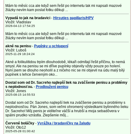
Mám to měsíc cca ale když sem řešil po internetu tak mi napsali mazové
žlázky nevím kam poslat fotku děkuji ...
Vypadá to jak na bradavici
-
Hirsuties papillaris/HPV
Vložil: Vladislav
2026-04-13 17:54:25
Mám to měsíc cca ale když sem řešil po internetu tak mi napsali mazové
žlázky nevím kam poslat fotku děkuji ...
akné na penisu
-
Pupínky u ochlupení
Vložil: Luboš
2025-11-29 18:24:24
Akné a folikulitidou trpím dlouhodobě, lékaři odmítají řešit příčinu, to nemá
smysl. Ale na penisu se mi dříve pupínky objevily vždy pouze po holení.
Nyní jsem se dlouho neoholil a z ničeho nic se mi objevil na údu malý bílý
pupínek s lehce červeným oko...
Dostal som od Dr. Sacreho najlepší liek na zväčšenie penisu a problémy
s neplodnosťou.
-
Prodloužení penisu
Vložil: Jones
2025-08-15 14:55:53
Dostal som od Dr. Sacreho najlepší liek na zväčšenie penisu a problémy s
neplodnosťou. Pán Jones, som veľmi ohromený výsledkami bylinného lieku
Dr. Sacreho! Môj penis je viditeľne väčší a hrubší a moja sebadôvera v
spálni prudko vzrástla. Zlepšenie môj...
Červené boláčky
-
Vyrážka / bradavičky na žaludu
Vložil: Oto12
2025-05-28 01:00:42