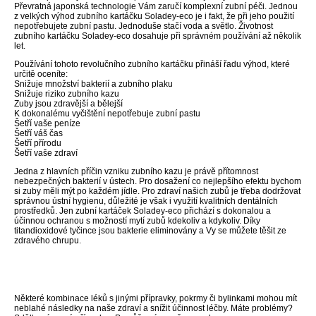
Převratná japonská technologie Vám zaručí komplexní zubní péči. Jednou
z velkých výhod zubního kartáčku Soladey-eco je i fakt, že při jeho použití
nepotřebujete zubní pastu. Jednoduše stačí voda a světlo. Životnost
zubního kartáčku Soladey-eco dosahuje při správném používání až několik
let.
Používání tohoto revolučního zubního kartáčku přináší řadu výhod, které
určitě oceníte:
Snižuje množství bakterií a zubního plaku
Snižuje riziko zubního kazu
Zuby jsou zdravější a bělejší
K dokonalému vyčištění nepotřebuje zubní pastu
Šetří vaše peníze
Šetří váš čas
Šetří přírodu
Šetří vaše zdraví
Jedna z hlavních příčin vzniku zubního kazu je právě přítomnost
nebezpečných bakterií v ústech. Pro dosažení co nejlepšího efektu bychom
si zuby měli mýt po každém jídle. Pro zdraví našich zubů je třeba dodržovat
správnou ústní hygienu, důležité je však i využití kvalitních dentálních
prostředků. Jen zubní kartáček Soladey-eco přichází s dokonalou a
účinnou ochranou s možností mytí zubů kdekoliv a kdykoliv. Díky
titandioxidové tyčince jsou bakterie eliminovány a Vy se můžete těšit ze
zdravého chrupu.
Některé kombinace léků s jinými přípravky, pokrmy či bylinkami mohou mít
neblahé následky na naše zdraví a snížit účinnost léčby. Máte problémy?