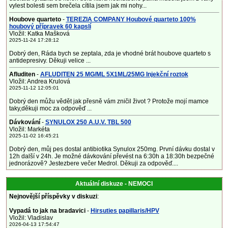
vylest bolesti sem brečela cítila jsem jak mi nohy...
Houbove quarteto
-
TEREZIA COMPANY Houbové quarteto 100%
houbový přípravek 60 kapslí
Vložil: Katka Mašková
2025-11-24 17:28:12
Dobrý den, Ráda bych se zeptala, zda je vhodné brát houbove quarteto s
antidepresivy. Děkuji velice ...
Afluditen
-
AFLUDITEN 25 MG/ML 5X1ML/25MG Injekční roztok
Vložil: Andrea Krulová
2025-11-12 12:05:01
Dobrý den můžu vědět jak přesně vám zničil život ? Protože mojí mamce
taky,děkuji moc za odpověď ...
Dávkování
-
SYNULOX 250 A.U.V. TBL 500
Vložil: Markéta
2025-11-02 16:45:21
Dobrý den, můj pes dostal antibiotika Synulox 250mg. První dávku dostal v
12h další v 24h. Je možné dávkování převést na 6:30h a 18:30h bezpečné
jednorázově? Jestezbere večer Medrol. Děkuji za odpověď....
Aktuální diskuze - NEMOCI
Nejnovější příspěvky v diskuzi
:
Vypadá to jak na bradavici
-
Hirsuties papillaris/HPV
Vložil: Vladislav
2026-04-13 17:54:47