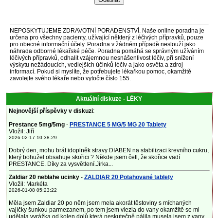
NEPOSKYTUJEME ZDRAVOTNÍ PORADENSTVÍ. Naše online poradna je
určena pro všechny pacienty, užívající některý z léčivých přípravků, pouze
pro obecné informační účely. Poradna v žádném případě neslouží jako
náhrada odborné lékařské péče. Poradna pomáhá se správným užíváním
léčivých přípravků, odhalit vzájemnou nesnášenlivost léčiv, při snížení
výskytu nežádoucích, vedlejších účinků léčiv a jako osvěta a zdroj
informací. Pokud si myslíte, že potřebujete lékařkou pomoc, okamžitě
zavolejte svého lékaře nebo vytočte číslo 155.
Aktuální diskuze - LÉKY
Nejnovější příspěvky v diskuzi
:
Prestance 5mg/5mg
-
PRESTANCE 5 MG/5 MG 20 Tablety
Vložil: Jiří
2026-02-17 10:38:29
Dobrý den, mohu brát idoplněk stravy DIABEN na stabilizaci krevního cukru,
který bohužel obsahuje skořici ? Někde jsem četl, že skořice vadí
PRESTANCE. Díky za vysvětlení.Jirka...
Zaldiar 20 neblahe ucinky
-
ZALDIAR 20 Potahované tablety
Vložil: Markéta
2026-01-08 05:23:22
Měla jsem Zaldiar 20 po něm jsem mela akorát těstoviny s míchaných
vajíčky šunkou parmezanem, po tem jsem vlezla do vany okamžitě se mi
udělala vyrážka od kolen dolů která neskutečně pálila musela jsem z vany