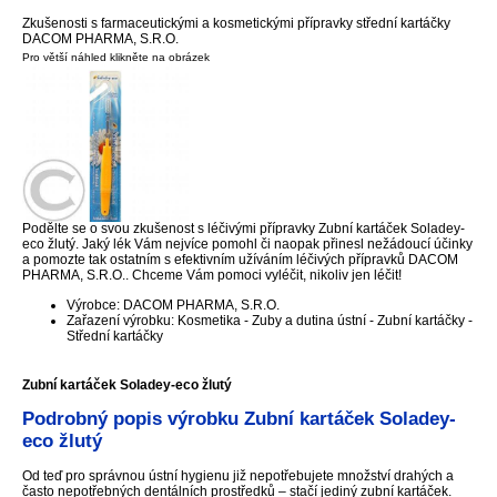
Zkušenosti s farmaceutickými a kosmetickými přípravky střední kartáčky
DACOM PHARMA, S.R.O.
Pro větší náhled klikněte na obrázek
Podělte se o svou zkušenost s léčivými přípravky Zubní kartáček Soladey-
eco žlutý. Jaký lék Vám nejvíce pomohl či naopak přinesl nežádoucí účinky
a pomozte tak ostatním s efektivním užíváním léčivých přípravků DACOM
PHARMA, S.R.O.. Chceme Vám pomoci vyléčit, nikoliv jen léčit!
Výrobce: DACOM PHARMA, S.R.O.
Zařazení výrobku: Kosmetika - Zuby a dutina ústní - Zubní kartáčky -
Střední kartáčky
Zubní kartáček Soladey-eco žlutý
Podrobný popis výrobku Zubní kartáček Soladey-
eco žlutý
Od teď pro správnou ústní hygienu již nepotřebujete množství drahých a
často nepotřebných dentálních prostředků – stačí jediný zubní kartáček.