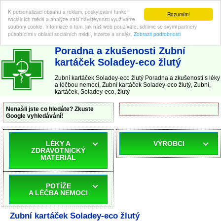
K personalizaci obsahu a reklam, poskytování funkcí
Rozumím!
sociálních médií a analýze naší návštěvnosti využíváme
soubory cookie. Informace o tom, jak náš web používáte, sdílíme se svými partnery
působícími v oblasti sociálních médií, inzerce a analýz.
Zobrazit podrobnosti
ABC-LEKARNA.cz
| Poradna a zkušenosti s léky a léčbou nemocí
Poradna a zkušenosti Zubní
kartáček Soladey-eco žlutý
Zubní kartáček Soladey-eco žlutý Poradna a zkušenosti s léky
a léčbou nemocí, Zubní kartáček Soladey-eco žlutý, Zubní,
kartáček, Soladey-eco, žlutý
Nenašli jste co hledáte? Zkuste
Google vyhledávání!
LÉKY A
VÝROBCI
ZDRAVOTNICKÝ
MATERIÁL
POTÍŽE
A LÉČBA NEMOCI
Zubní kartáček Soladey-eco žlutý